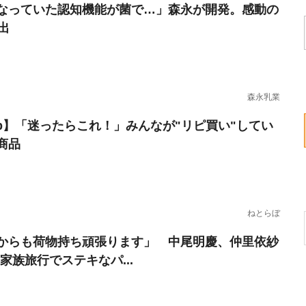
なっていた認知機能が菌で…」森永が開発。感動の
出
森永乳業
erb】「迷ったらこれ！」みんなが"リピ買い"してい
商品
ねとらぼ
からも荷物持ち頑張ります」 中尾明慶、仲里依紗
家族旅行でステキなパ...