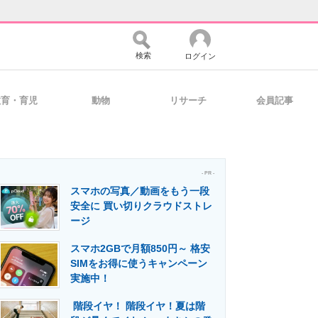
検索
ログイン
教育・育児
動物
リサーチ
会員記事
バイスの未来
好きが集まる 比べて選べる
- PR -
スマホの写真／動画をもう一段
コミュニティ
マーケ×ITの今がよく分かる
安全に 買い切りクラウドストレ
ージ
スマホ2GBで月額850円～ 格安
・活用を支援
SIMをお得に使うキャンペーン
実施中！
階段イヤ！ 階段イヤ！夏は階