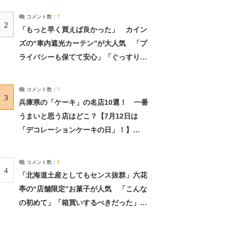
コメント数：
7
2
「もっと早く買えば良かった」 カイン
ズの“車内遮光カーテン”が大人気 「プ
ライバシーも保てて安心」「ぐっすり眠
れました」（2/2） | ライフ ねとらぼリ
サーチ：2ページ目
コメント数：
7
3
兵庫県の「ケーキ」の名店10選！ 一番
うまいと思う店はどこ？【7月12日は
「デコレーションケーキの日」！】
（2/4） | 兵庫県 ねとらぼリサーチ：2ペ
ージ目
コメント数：
5
4
「北海道土産としてもセンス抜群」六花
亭の“店舗限定”お菓子が人気 「こんな
の初めて」「箱買いするべきだった」
（1/2） | 北海道 ねとらぼリサーチ