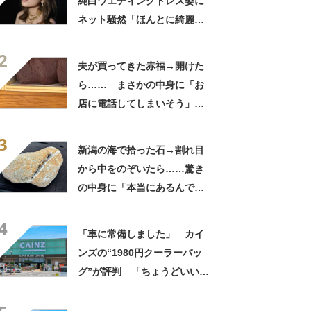
純白ウエディングドレス姿に
ネット騒然「ほんとに綺麗」
「この笑顔が切なすぎる」
2
夫が買ってきた赤福→開けた
ら…… まさかの中身に「お
店に電話してしまいそう」
「さすがに初めて見ました
3
笑」と107万表示
新潟の海で拾った石→割れ目
から中をのぞいたら……驚き
の中身に「本当にあるんです
ね！」「お宝だ」
4
「車に常備しました」 カイ
ンズの“1980円クーラーバッ
グ”が評判 「ちょうどいい大
きさ」「保冷剤を止めるベル
トが良い」