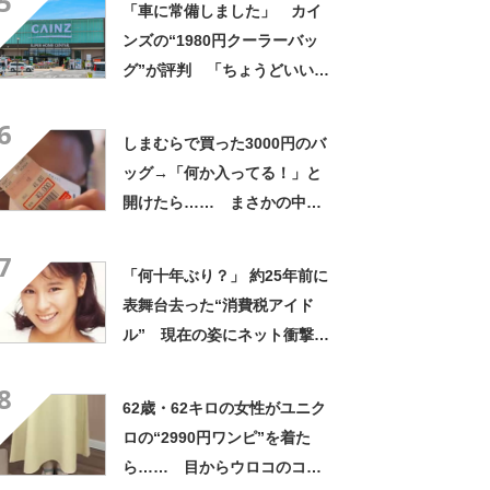
5
「車に常備しました」 カイ
ンズの“1980円クーラーバッ
グ”が評判 「ちょうどいい大
きさ」「保冷剤を止めるベル
6
トが良い」
しまむらで買った3000円のバ
ッグ→「何か入ってる！」と
開けたら…… まさかの中身
に「買いに走った」「コスパ
7
良すぎる」
「何十年ぶり？」 約25年前に
表舞台去った“消費税アイド
ル” 現在の姿にネット衝撃
「いくつになってもかわい
8
い」「また会えるなんて」
62歳・62キロの女性がユニク
ロの“2990円ワンピ”を着た
ら…… 目からウロコのコー