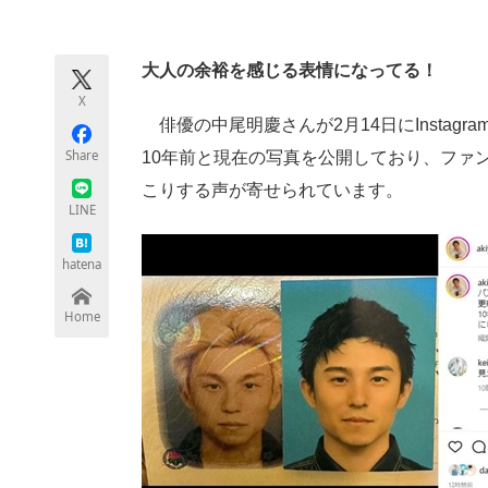
モノづくり技術者専門サイト
エレクトロ
大人の余裕を感じる表情になってる！
X
ちょっと気になるネットの話題
俳優の中尾明慶さんが2月14日にInstag
Share
10年前と現在の写真を公開しており、ファ
こりする声が寄せられています。
LINE
hatena
Home