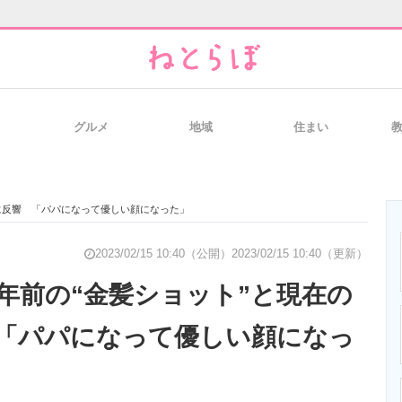
グルメ
地域
住まい
と未来を見通す
スマホと通信の最新トレンド
進化するPCとデ
いに反響 「パパになって優しい顔になった」
のいまが分かる
企業ITのトレンドを詳説
経営リーダーの
2023/02/15 10:40（公開）
2023/02/15 10:40（更新）
0年前の“金髪ショット”と現在の
「パパになって優しい顔になっ
T製品の総合サイト
IT製品の技術・比較・事例
製造業のIT導入