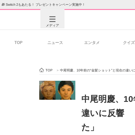
🎁 Switch 2もあたる！ プレゼントキャンペーン実施中！
メディア
TOP
ニュース
エンタメ
クイズ
注目記事を集めた総合ページ
ITの今
TOP
>
中尾明慶、10年前の“金髪ショット”と現在の違
ビジネスと働き方のヒント
AI活用
中尾明慶、1
違いに反響 
ITエンジニア向け専門サイト
企業向けI
た」