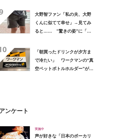
デに「全色ほしいくらい」
9
「参考になりました」
大野智ファン「私の夫、大野
くんに似てて幸せ」→見てみ
ると…… ‟驚きの姿”に「最
高すぎません？」「本物かと
10
思いました！」
「朝買ったドリンクが夕方ま
で冷たい」 ワークマンの“真
空ペットボトルホルダー”が大
好評 「車の中でも冷え冷
え」「もっと早く買えばよか
った」
アンケート
実施中
声が好きな「日本のボーカリ