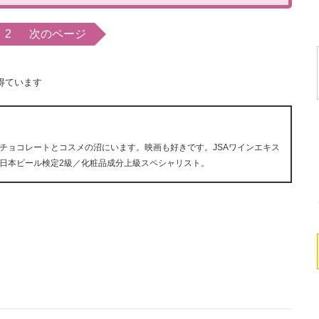
2
次のページ
得ています
チョコレートとコスメの沼にいます。映画も好きです。JSAワインエキス
日本ビール検定2級／化粧品成分上級スペシャリスト。