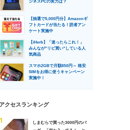
ジネスPCの実力は？
門メディア
建設×テクノロジーの最前線
【抽選で5,000円分】Amazonギ
フトカードが当たる！読者アン
ケート実施中
【iHerb】「迷ったらこれ！」
みんなが"リピ買い"している人
気商品
スマホ2GBで月額850円～ 格安
SIMをお得に使うキャンペーン
実施中！
アクセスランキング
1
しまむらで買った3000円のバ