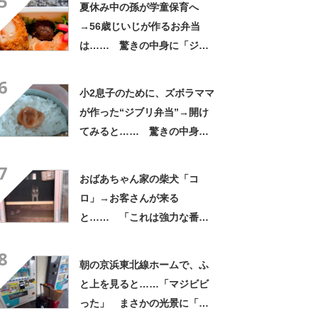
5
夏休み中の孫が学童保育へ
→56歳じいじが作るお弁当
は…… 驚きの中身に「ジイ
ジの派遣お願いします」「孫
6
だった気がしてきた」
小2息子のために、ズボラママ
が作った“ジブリ弁当”→開け
てみると…… 驚きの中身に
「天才!?」「工夫してて愛を
7
感じます」
おばあちゃん家の柴犬「コ
ロ」→お客さんが来る
と…… 「これは強力な番犬
だな」「名付けした人センス
8
抜群」
朝の京浜東北線ホームで、ふ
と上を見ると……「マジビビ
った」 まさかの光景に「こ