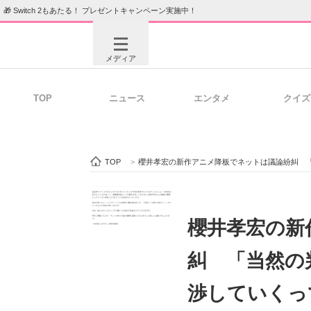
🎁 Switch 2もあたる！ プレゼントキャンペーン実施中！
メディア
TOP
ニュース
エンタメ
クイズ
注目記事を集めた総合ページ
ITの今
TOP
>
櫻井孝宏の新作アニメ降板でネットは議論紛糾 
ビジネスと働き方のヒント
AI活用
櫻井孝宏の新
糾 「当然の
ITエンジニア向け専門サイト
企業向けI
渉していくっ