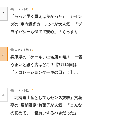
コメント数：
7
2
「もっと早く買えば良かった」 カイン
ズの“車内遮光カーテン”が大人気 「プ
ライバシーも保てて安心」「ぐっすり眠
れました」（2/2） | ライフ ねとらぼリ
サーチ：2ページ目
コメント数：
7
3
兵庫県の「ケーキ」の名店10選！ 一番
うまいと思う店はどこ？【7月12日は
「デコレーションケーキの日」！】
（2/4） | 兵庫県 ねとらぼリサーチ：2ペ
ージ目
コメント数：
5
4
「北海道土産としてもセンス抜群」六花
亭の“店舗限定”お菓子が人気 「こんな
の初めて」「箱買いするべきだった」
（1/2） | 北海道 ねとらぼリサーチ