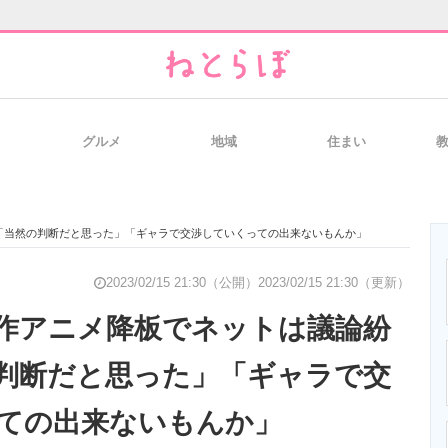
グルメ
地域
住まい
と未来を見通す
スマホと通信の最新トレンド
進化するPCとデ
「当然の判断だと思った」「ギャラで交渉していくっての出来ないもんか」
のいまが分かる
企業ITのトレンドを詳説
経営リーダーの
2023/02/15 21:30（公開）
2023/02/15 21:30（更新）
作アニメ降板でネットは議論紛
判断だと思った」「ギャラで交
T製品の総合サイト
IT製品の技術・比較・事例
製造業のIT導入
ての出来ないもんか」