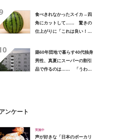
れは焦る」「利用してるのに
9
気が付かなかった」
食べきれなかったスイカ→四
角にカットして…… 驚きの
仕上がりに「これは良い！」
「やってみます」
10
築60年団地で暮らす40代独身
男性、真夏にスーパーの割引
品で作るのは…… 「うわ
ー」「ホント豪華な夕飯」
アンケート
実施中
声が好きな「日本のボーカリ