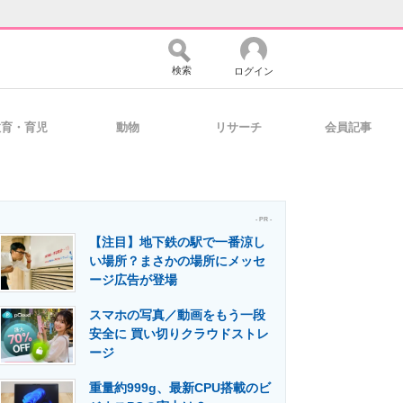
検索
ログイン
教育・育児
動物
リサーチ
会員記事
バイスの未来
好きが集まる 比べて選べる
- PR -
【注目】地下鉄の駅で一番涼し
コミュニティ
マーケ×ITの今がよく分かる
い場所？まさかの場所にメッセ
ージ広告が登場
スマホの写真／動画をもう一段
・活用を支援
安全に 買い切りクラウドストレ
ージ
重量約999g、最新CPU搭載のビ