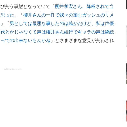
論飛び交う事態となっていて「
櫻井孝宏さん、降板されて当
と思った
」「
櫻井さんの一件で我々の望むガッシュのリメ
い
」「
男としては最悪な事したのは確かだけど、私は声優
交代とかじゃなくて声は櫻井さん続行でキャラの声は継続
くっての出来ないもんかね
」とさまざまな意見が交わされ
advertisement