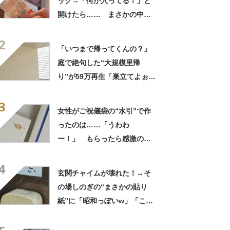
ッグ→「何か入ってる！」と
開けたら…… まさかの中身
に「買いに走った」「コスパ
2
良すぎる」
「いつまで帰ってくんの？」
庭で絶句した“大規模里帰
り”が59万再生「巣立てよぉぉ
ぉ…」「ずっとのおうち？」
3
女性がご祝儀袋の“水引”で作
ったのは……「うわわ
ー！」 もらったら感激のデ
ザインに「こんなかわいい水
4
引見たのは初めて」
玄関チャイムが壊れた！→そ
の場しのぎの“まさかの貼り
紙”に「昭和っぽいw」「こん
なん貼ったら連呼やで」