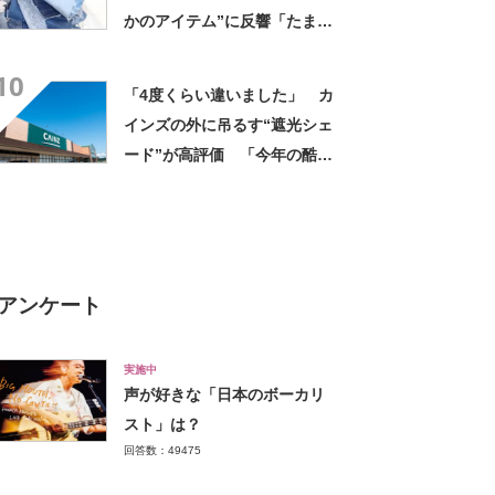
かのアイテム”に反響「たまら
ん」「最高」
10
「4度くらい違いました」 カ
インズの外に吊るす“遮光シェ
ード”が高評価 「今年の酷暑
にも活躍」「風通しもよくし
っかり遮光」の声
アンケート
実施中
声が好きな「日本のボーカリ
スト」は？
回答数：49475