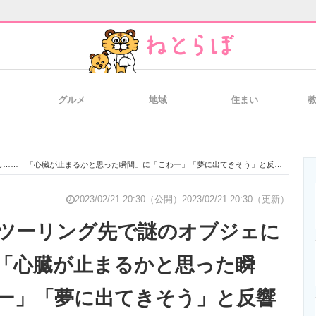
グルメ
地域
住まい
と未来を見通す
スマホと通信の最新トレンド
進化するPCとデ
…… 「心臓が止まるかと思った瞬間」に「こわー」「夢に出てきそう」と反響
のいまが分かる
企業ITのトレンドを詳説
経営リーダーの
2023/02/21 20:30（公開）
2023/02/21 20:30（更新）
ツーリング先で謎のオブジェに
「心臓が止まるかと思った瞬
T製品の総合サイト
IT製品の技術・比較・事例
製造業のIT導入
ー」「夢に出てきそう」と反響