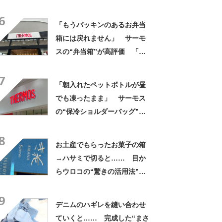
なるわなw」「分かるよ」
6
「いったい何が」
「もうパッキンのあるお弁当
箱には戻れません」 サーモ
スの“弁当箱”が高評価 「想
像以上に洗いやすい」「ご飯
7
もへばりつかない」
「朝入れたペットボトルが昼
でも凍ったまま」 サーモス
の“保冷ショルダーバッグ”が
大好評 「保冷バッグっぽく
8
ない」「猛暑でもスマホが熱
お土産でもらったお菓子の箱
くならない」
→ハサミで切ると…… 目か
らウロコの“驚きの活用法”に
「知らなかった…」「発想力
9
が羨ましい」
デニムのハギレを縫い合わせ
ていくと…… 完成した“まさ