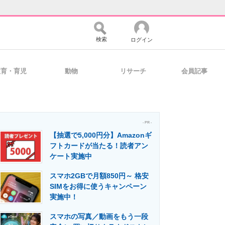
検索
ログイン
教育・育児
動物
リサーチ
会員記事
バイスの未来
好きが集まる 比べて選べる
- PR -
【抽選で5,000円分】Amazonギ
コミュニティ
マーケ×ITの今がよく分かる
フトカードが当たる！読者アン
ケート実施中
スマホ2GBで月額850円～ 格安
・活用を支援
SIMをお得に使うキャンペーン
実施中！
スマホの写真／動画をもう一段