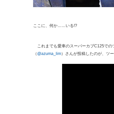
ここに、何か……いる!?
これまでも愛車のスーパーカブC125での
（
@azuma_lim
）さんが投稿したのが、ツー