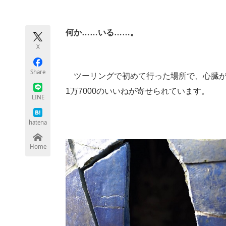
モノづくり技術者専門サイト
エレクトロ
何か……いる……。
X
ちょっと気になるネットの話題
Share
ツーリングで初めて行った場所で、心臓が
1万7000のいいねが寄せられています。
LINE
hatena
Home