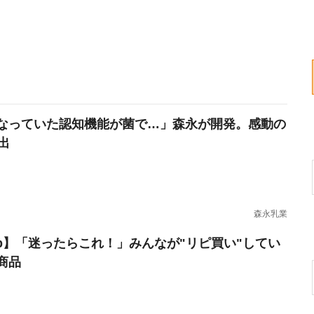
なっていた認知機能が菌で…」森永が開発。感動の
出
森永乳業
erb】「迷ったらこれ！」みんなが"リピ買い"してい
商品