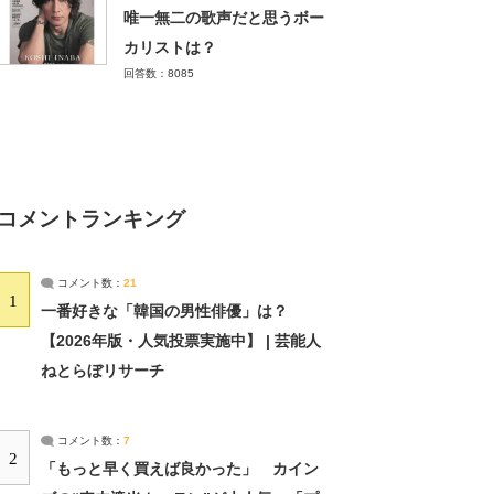
唯一無二の歌声だと思うボー
カリストは？
回答数：8085
コメントランキング
コメント数：
21
1
一番好きな「韓国の男性俳優」は？
【2026年版・人気投票実施中】 | 芸能人
ねとらぼリサーチ
コメント数：
7
2
「もっと早く買えば良かった」 カイン