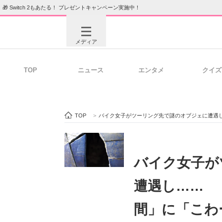
🎁 Switch 2もあたる！ プレゼントキャンペーン実施中！
メディア
TOP
ニュース
エンタメ
クイズ
注目記事を集めた総合ページ
ITの今
TOP
>
バイク女子がツーリング先で謎のオブジェに遭遇し
ビジネスと働き方のヒント
AI活用
バイク女子が
遭遇し…… 
ITエンジニア向け専門サイト
企業向けI
間」に「こわ