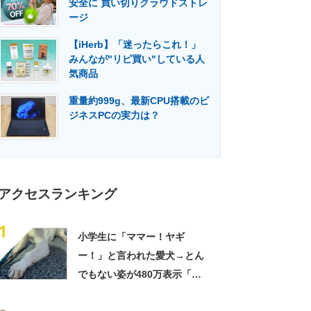
安全に 買い切りクラウドストレ
門メディア
建設×テクノロジーの最前線
ージ
【iHerb】「迷ったらこれ！」
みんなが"リピ買い"している人
気商品
重量約999g、最新CPU搭載のビ
ジネスPCの実力は？
アクセスランキング
1
小学生に「ママー！ヤギ
ー！」と言われた愛犬→とん
でもない姿が480万表示「ど
う見ても犬ですけど？って顔