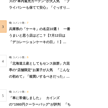
ズの“車内遮光カーテン”が大人気 「プ
ライバシーも保てて安心」「ぐっすり眠
れました」（2/2） | ライフ ねとらぼリ
サーチ：2ページ目
コメント数：
7
3
兵庫県の「ケーキ」の名店10選！ 一番
うまいと思う店はどこ？【7月12日は
「デコレーションケーキの日」！】
（2/4） | 兵庫県 ねとらぼリサーチ：2ペ
ージ目
コメント数：
5
4
「北海道土産としてもセンス抜群」六花
亭の“店舗限定”お菓子が人気 「こんな
の初めて」「箱買いするべきだった」
（1/2） | 北海道 ねとらぼリサーチ
コメント数：
4
5
「車に常備しました」 カインズ
の“1980円クーラーバッグ”が評判 「ち