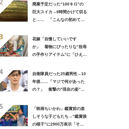
2
してる」「ストレス消え去っ
廃棄予定だった“100キロ”の
た」
巨大スイカ→8時間かけて切る
と…… 「こんなの初めて見
た」まさかの中身が450万再
3
生「すごすぎやろw」
花嫁「自慢していいです
か」 着物にぴったりな“祖母
の手作りアイテム”に「ひえ
ー！」「センスが素晴らし
4
い」「モデルさんかと」
自衛隊員だった25歳男性→10
年後……「マジで何があった
の？」 衝撃の“現在の姿”が
180万再生「別人…？」「好
5
きに生きんしゃい」
「映画ちいかわ」鑑賞前の楽
しそうな子どもたち→“鑑賞後
の様子”に2900万表示「そう