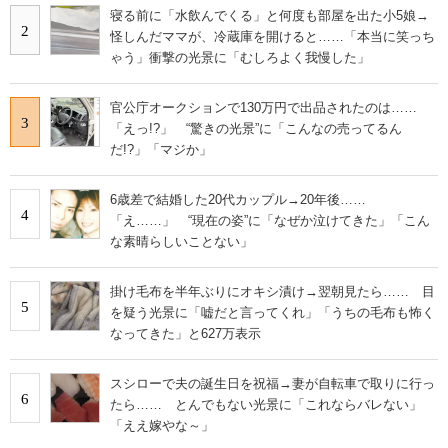
寝る前に「水飲んでくる」と何度も部屋を出た小5娘→
2
怪しんだママが、冷蔵庫を開けると……「本当に笑っち
ゃう」衝撃の光景に「むしろよく我慢した」
官公庁オークションで130万円で出品されたのは……
3
「えっ!?」 “驚きの光景”に「こんなの売ってるん
だ!?」「マジか」
6歳差で結婚した20代カップル→20年後……
4
「え……」 “現在の姿”に「なぜか泣けてきた」「こん
な素晴らしいことない」
掛け毛布を半年ぶりにオキシ漬け→翌朝見たら…… 目
5
を疑う光景に「嘘だと言ってくれ」「うちの毛布も怖く
なってきた」と627万表示
スシローで夫の誕生日を祝福→妻が自転車で取りに行っ
6
たら…… とんでもない光景に「これならバレない」
「ええ嫁やな～」