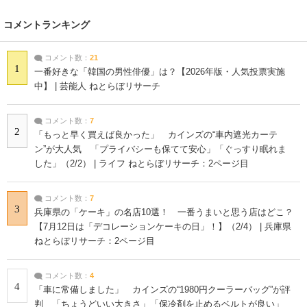
コメントランキング
コメント数：
21
1
一番好きな「韓国の男性俳優」は？【2026年版・人気投票実施
中】 | 芸能人 ねとらぼリサーチ
コメント数：
7
2
「もっと早く買えば良かった」 カインズの“車内遮光カーテ
ン”が大人気 「プライバシーも保てて安心」「ぐっすり眠れま
した」（2/2） | ライフ ねとらぼリサーチ：2ページ目
コメント数：
7
3
兵庫県の「ケーキ」の名店10選！ 一番うまいと思う店はどこ？
【7月12日は「デコレーションケーキの日」！】（2/4） | 兵庫県
ねとらぼリサーチ：2ページ目
コメント数：
4
4
「車に常備しました」 カインズの“1980円クーラーバッグ”が評
判 「ちょうどいい大きさ」「保冷剤を止めるベルトが良い」