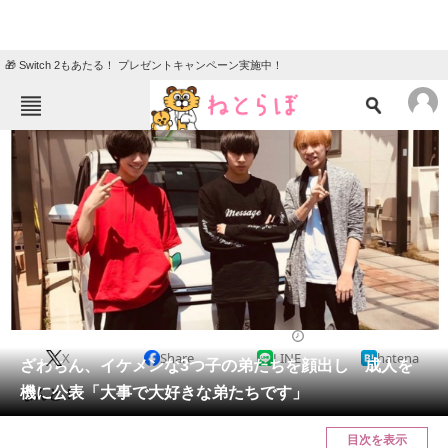
🎁 Switch 2もあたる！ プレゼントキャンペーン実施中！
ねとらぼメニュー
TOP
ニュース
エンタメ
クイズ
グルメ
地域
住まい
教育・育児
動物
リサーチ
2023/03/14 17:55（公開）
X
Share
LINE
hatena
会員記事
ざわちん、イケメンな3つ子の弟たちを顔出し 成人を
機に公表「大事で大好きな弟たちです」
なんと！
メディア
目次を表示
注目記事を集めた総合ページ