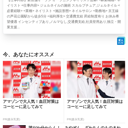
【仕事内容】新店舗オープン オープニングネイリスト急募! <募集職種> ネ
イリスト <仕事内容> ジェルネイルの施術 スカルプチュア,ジェルネイル <
必要経験> <業種> ネイリスト <施設形態> ネイルサロン <勤務地> 京王線
の芦花公園駅から徒歩5分 <福利厚生> 交通費支給 昇給制度有り お休み希
望優遇 インセンティブあり,ノルマなし,交通費支給,社員登用あり,独立・開
業支援...
今、あなたにオススメ
アマゾンで大人気！血圧対策は
アマゾンで大人気！血圧対策は
コーヒーに足してみて
コーヒーに足してみて
PR(森永乳業)
PR(森永乳業)
誰だか分からん！ みやぞん、ざわちんのものまね