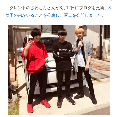
タレントのざわちんさんが3月12日にブログを更新。
3
ITの今と未来を見通す
つ子の弟がいることを公表し、写真を公開しました
。
スマホと通信の最新トレンド
進化するPCとデバイスの未来
好きが集まる 比べて選べる
ビジネスと働き方のヒント
AI活用のいまが分かる
企業ITのトレンドを詳説
経営リーダーのコミュニティ
マーケ×ITの今がよく分かる
ITエンジニア向け専門サイト