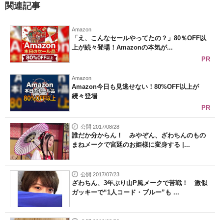
関連記事
Amazon
「え、こんなセールやってたの？」80％OFF以
上が続々登場！Amazonの本気が...
PR
Amazon
Amazon今日も見逃せない！80%OFF以上が
続々登場
PR
公開 2017/08/28
誰だか分からん！ みやぞん、ざわちんのもの
まねメークで宮廷のお姫様に変身する |...
公開 2017/07/23
ざわちん、3年ぶり山P風メークで苦戦！ 激似
ガッキーで“1人コード・ブルー”も ...