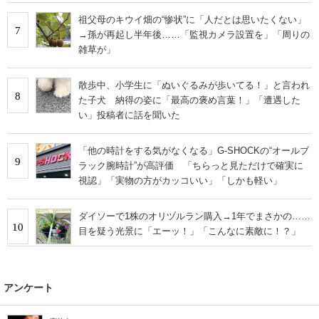
祖父母のキウイ畑の“惨状”に「人だとは思いたくない」
7
→孫が再起し半年後……「監視カメラ設置を」「周りの
雑草が」
散歩中、小学生に「ぬいぐるみが歩いてる！」と言われ
8
た子犬 納得の姿に「最高の褒め言葉！」「遭遇した
い」投稿者に話を聞いた
「他の時計をする気がなくなる」G-SHOCKの“オールブ
9
ラック腕時計”が高評価 「ちらっと見ただけで確実に
視認」「実物の方がカッコいい」「しかも軽い」
ダイソーで1株のオリヅルラン購入→1年でまさかの……
10
目を疑う光景に「エーッ！」「こんなに素敵に！？」
アンケート