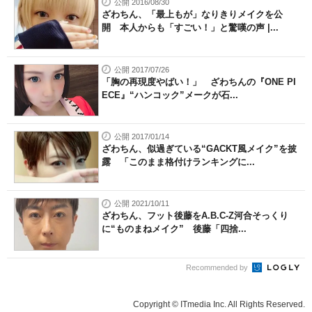
公開 2016/08/30
ざわちん、「最上もが」なりきりメイクを公
開 本人からも「すごい！」と驚嘆の声 |...
公開 2017/07/26
「胸の再現度やばい！」 ざわちんの『ONE PI
ECE』“ハンコック”メークが石...
公開 2017/01/14
ざわちん、似過ぎている“GACKT風メイク”を披
露 「このまま格付けランキングに...
公開 2021/10/11
ざわちん、フット後藤をA.B.C-Z河合そっくり
に“ものまねメイク” 後藤「四捨...
Recommended by
Copyright © ITmedia Inc. All Rights Reserved.