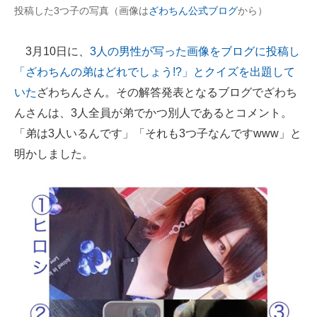
投稿した3つ子の写真（画像は
ざわちん公式ブログ
から）
企業向けIT製品の総合サイト
IT製品の技術・比較・事例
3月10日に、
3人の男性が写った画像をブログに投稿し
「ざわちんの弟はどれでしょう!?」とクイズを出題して
製造業のIT導入・活用を支援
いた
ざわちんさん。その解答発表となるブログでざわち
モノづくり技術者専門サイト
んさんは、3人全員が弟でかつ別人であるとコメント。
「弟は3人いるんです」「それも3つ子なんですwww」と
エレクトロニクス専門サイト
明かしました。
電子設計の基本と応用
エネルギーの専門メディア
建設×テクノロジーの最前線
ちょっと気になるネットの話題