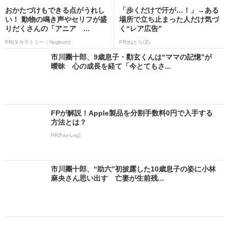
おかたづけもできる点がうれし
「歩くだけで汗が…！」→ある
い！ 動物の鳴き声やセリフが盛
場所で立ち止まった人だけ気づ
りだくさんの「アニア ...
く“レア広告”
PR(タカラトミー｜Hugkum)
PR(ねとらぼ)
市川團十郎、9歳息子・勸玄くんは“ママの記憶”が
曖昧 心の成長を経て「今とてもさ...
FPが解説！Apple製品を分割手数料0円で入手する
方法とは？
PR(Fav-Log)
市川團十郎、“助六”初披露した10歳息子の姿に小林
麻央さん思い出す 亡妻が生前残...