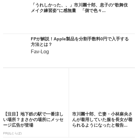
「うれしかった、、」市川團十郎、息子の“歌舞伎
メイク練習姿”に感無量 「側で色々...
FPが解説！Apple製品を分割手数料0円で入手する
方法とは？
Fav-Log
【注目】地下鉄の駅で一番涼し
市川團十郎、亡妻・小林麻央さ
い場所？まさかの場所にメッセ
んが着用していた服を長女が着
ージ広告が登場
られるようになったと報告...
PR(ねとらぼ)