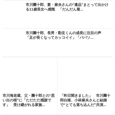
市川團十郎、妻・麻央さんの“遺品”まとって出かけ
る11歳長女へ感慨 「だんだん着...
市川團十郎、長男・勸玄くんの成長に注目の声
「足が長くなってカッコイイ」「パパソ...
市川海老蔵、父・團十郎との“思
「昨日聞きました」 市川團十
い出の桜”に「ただただ感謝で
郎白猿、小林麻央さんと結婚
す」 受け継がれる家族...
で“とても落ち込んだ”共演...