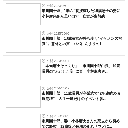
公開 2023/06/19
市川團十郎、“助六”初披露した10歳息子の姿に
小林麻央さん思い出す 亡妻が生前残...
公開 2025/03/05
市川團十郎、13歳長女が持ち歩く“イケメンの写
真”に意外との声 パパにんまりの1...
公開 2023/09/11
「本当麻央そっくり」 市川團十郎白猿、10歳
長男の“ふとした姿”に妻・小林麻央さ...
公開 2025/03/19
市川團十郎、11歳長男が卒業式で“2年連続の涙
腺崩壊” 人生一度だけのイベント参...
公開 2023/08/29
市川團十郎、妻・小林麻央さんの死去から初め
ての経験 12歳娘と長期の別れ「マメに...