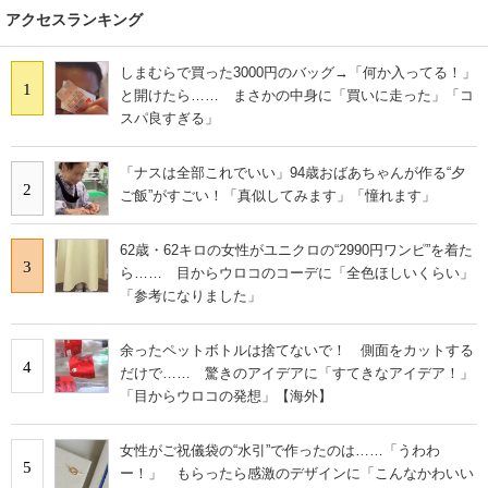
アクセスランキング
しまむらで買った3000円のバッグ→「何か入ってる！」
1
と開けたら…… まさかの中身に「買いに走った」「コ
スパ良すぎる」
「ナスは全部これでいい」94歳おばあちゃんが作る“夕
2
ご飯”がすごい！「真似してみます」「憧れます」
62歳・62キロの女性がユニクロの“2990円ワンピ”を着た
3
ら…… 目からウロコのコーデに「全色ほしいくらい」
「参考になりました」
余ったペットボトルは捨てないで！ 側面をカットする
4
だけで…… 驚きのアイデアに「すてきなアイデア！」
「目からウロコの発想」【海外】
女性がご祝儀袋の“水引”で作ったのは……「うわわ
5
ー！」 もらったら感激のデザインに「こんなかわいい