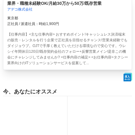
業界・職種未経験OK/月給30万から50万/既存営業
アデコ株式会社
東京都
正社員 / 派遣社員：時給1,900円
【仕事内容】<主な仕事内容> おすすめポイント!キャッシュレス決済端末
の販売・レンタルを行う企業で正社員を目指せるチャンス!営業未経験でも
ダイジョウブ。OJTで手厚く教えていただける環境なので安心です。ウレ
シイ年間休日120日!既存契約会社のフォロー+反響営業メイン!是非この機
会にチャレンジしてみませんか? <仕事内容の補足> <お仕事内容>タクシー
業界向けのITソリューションサービスを提案して...
今、あなたにオススメ