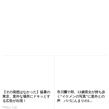
【その発想はなかった】猛暑の
市川團十郎、13歳長女が持ち歩
東京、意外な場所にドキッとす
く“イケメンの写真”に意外との
る広告が出現！
声 パパにんまりの1...
PR(ねとらぼ)