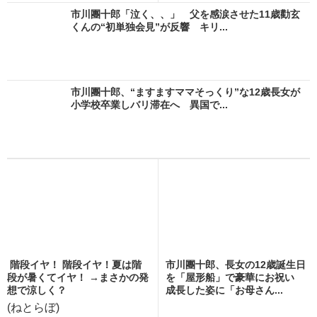
市川團十郎「泣く、、」 父を感涙させた11歳勸玄
くんの“初単独会見”が反響 キリ...
市川團十郎、“ますますママそっくり”な12歳長女が
小学校卒業しバリ滞在へ 異国で...
階段イヤ！ 階段イヤ！夏は階
市川團十郎、長女の12歳誕生日
段が暑くてイヤ！ →まさかの発
を「屋形船」で豪華にお祝い
想で涼しく？
成長した姿に「お母さん...
(ねとらぼ)