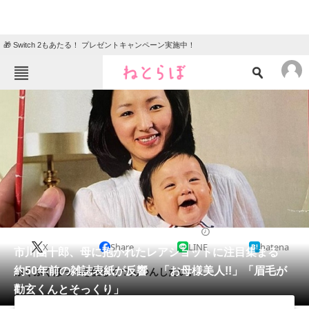
🎁 Switch 2もあたる！ プレゼントキャンペーン実施中！
ねとらぼメニュー
TOP
ニュース
エンタメ
クイズ
グルメ
地域
住まい
教育・育児
動物
リサーチ
2023/03/16 17:45（公開）
X
Share
LINE
hatena
会員記事
市川團十郎、母に抱かれたレアショットに注目集まる
約50年前の雑誌表紙が反響 「お母様美人!!」「眉毛が
ぷくぷくほっぺを優しくつんつんしたい。
メディア
勸玄くんとそっくり」
注目記事を集めた総合ページ