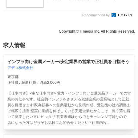
Recommended by
Copyright © ITmedia Inc. All Rights Reserved.
求人情報
インフラ向け金属メーカー/安定業界の営業で正社員を目指そう
アデコ株式会社
東京都
正社員 / 派遣社員：時給2,000円
【仕事内容】<主な仕事内容> 電力・インフラ向け金属製品メーカーでの営
業のお仕事です。社会的インフラをささえる老舗企業の営業職として正社
員を目指せます!既存顧客への営業活動から見積作成、受注後の社内調整ま
で幅広く担当 堅実に業績を伸ばしている安定企業だからこそ、長く落ち着
いて就業したい方にピッタリ!営業未経験からでもチャレンジ可能なので、
気になった方はどうぞお気軽にお問合せください <仕事内容...