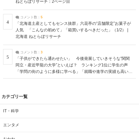
ねとらぼリサーチ：2ページ目
コメント数：
5
4
「北海道土産としてもセンス抜群」六花亭の“店舗限定”お菓子が
人気 「こんなの初めて」「箱買いするべきだった」（1/2） |
北海道 ねとらぼリサーチ
コメント数：
3
5
「子供ができたら通わせたい」 今後発展していきそうな“関関
同立・産近甲龍の大学”といえば？ ランキング1位に学生の声
「学問の街のように多様に学べる」「就職や進学の実績も高い」
| 大学 ねとらぼリサーチ
カテゴリ一覧
IT・科学
エンタメ
おかね