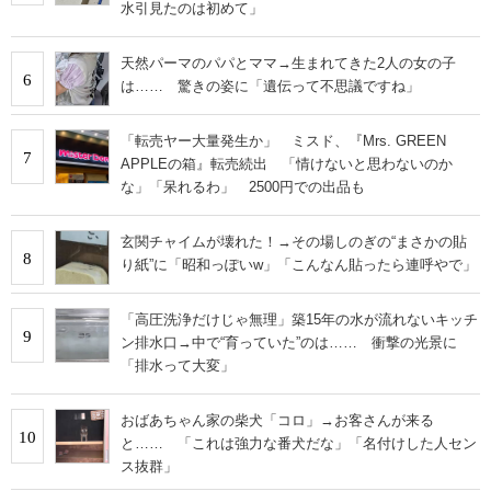
水引見たのは初めて」
天然パーマのパパとママ→生まれてきた2人の女の子
6
は…… 驚きの姿に「遺伝って不思議ですね」
「転売ヤー大量発生か」 ミスド、『Mrs. GREEN
7
APPLEの箱』転売続出 「情けないと思わないのか
な」「呆れるわ」 2500円での出品も
玄関チャイムが壊れた！→その場しのぎの“まさかの貼
8
り紙”に「昭和っぽいw」「こんなん貼ったら連呼やで」
「高圧洗浄だけじゃ無理」築15年の水が流れないキッチ
9
ン排水口→中で“育っていた”のは…… 衝撃の光景に
「排水って大変」
おばあちゃん家の柴犬「コロ」→お客さんが来る
10
と…… 「これは強力な番犬だな」「名付けした人セン
ス抜群」