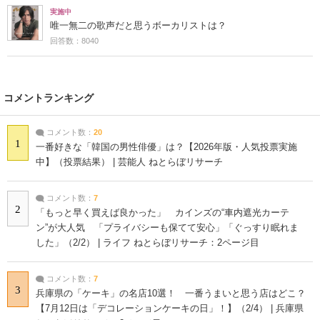
実施中
唯一無二の歌声だと思うボーカリストは？
回答数：8040
コメントランキング
コメント数：
20
1
一番好きな「韓国の男性俳優」は？【2026年版・人気投票実施
中】（投票結果） | 芸能人 ねとらぼリサーチ
コメント数：
7
2
「もっと早く買えば良かった」 カインズの“車内遮光カーテ
ン”が大人気 「プライバシーも保てて安心」「ぐっすり眠れま
した」（2/2） | ライフ ねとらぼリサーチ：2ページ目
コメント数：
7
3
兵庫県の「ケーキ」の名店10選！ 一番うまいと思う店はどこ？
【7月12日は「デコレーションケーキの日」！】（2/4） | 兵庫県