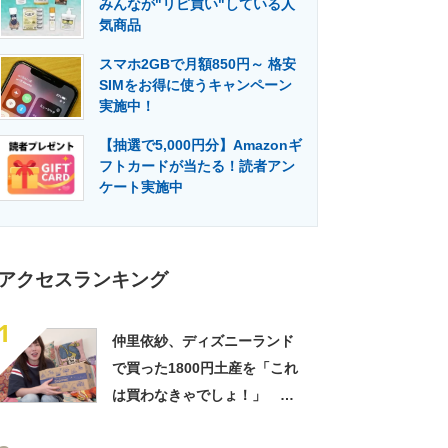
みんなが"リピ買い"している人
門メディア
建設×テクノロジーの最前線
気商品
スマホ2GBで月額850円～ 格安
SIMをお得に使うキャンペーン
実施中！
【抽選で5,000円分】Amazonギ
フトカードが当たる！読者アン
ケート実施中
アクセスランキング
1
仲里依紗、ディズニーランド
で買った1800円土産を「これ
は買わなきゃでしょ！」
「すっごい上手お買い物」と