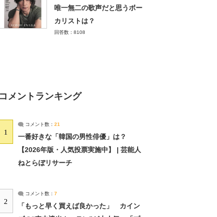
唯一無二の歌声だと思うボー
カリストは？
回答数：8108
コメントランキング
コメント数：
21
1
一番好きな「韓国の男性俳優」は？
【2026年版・人気投票実施中】 | 芸能人
ねとらぼリサーチ
コメント数：
7
2
「もっと早く買えば良かった」 カイン