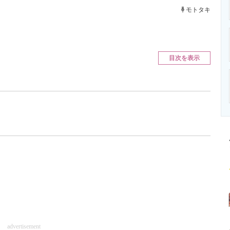
ニクス専門サイト
電子設計の基本と応用
エネルギーの専
モトタキ
目次を表示
advertisement