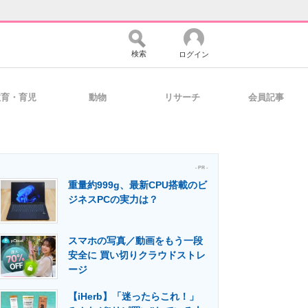
検索
ログイン
教育・育児
動物
リサーチ
会員記事
バイスの未来
好きが集まる 比べて選べる
- PR -
重量約999g、最新CPU搭載のビ
コミュニティ
マーケ×ITの今がよく分かる
ジネスPCの実力は？
スマホの写真／動画をもう一段
・活用を支援
安全に 買い切りクラウドストレ
ージ
【iHerb】「迷ったらこれ！」