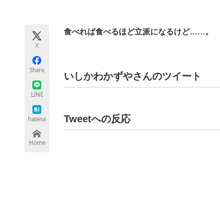
モノづくり技術者専門サイト
エレクトロ
食べれば食べるほど立派になるけど……。
X
ちょっと気になるネットの話題
Share
いしかわかずやさんのツイート
LINE
Tweetへの反応
hatena
Home