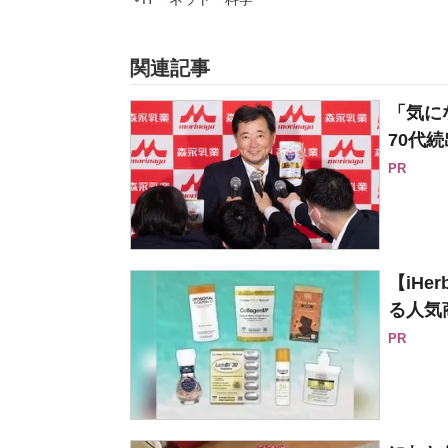
関連記事
「気に
70代続
PR
【iH
る人気
PR