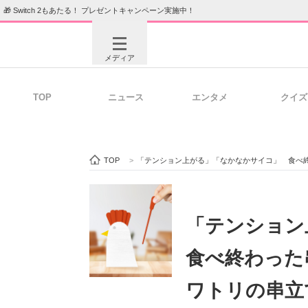
🎁 Switch 2もあたる！ プレゼントキャンペーン実施中！
メディア
TOP
ニュース
エンタメ
クイズ
注目記事を集めた総合ページ
ITの今
TOP
>
「テンション上がる」「なかなかサイコ」 食べ終
ビジネスと働き方のヒント
AI活用
「テンショ
食べ終わった
ITエンジニア向け専門サイト
企業向けI
ワトリの串立