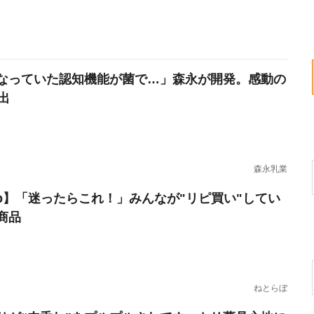
なっていた認知機能が菌で…」森永が開発。感動の
出
森永乳業
erb】「迷ったらこれ！」みんなが"リピ買い"してい
商品
ねとらぼ