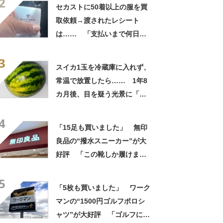
2
自画自賛
セカストに50着以上の服を買
取依頼→渡されたレシート
は…… 「支払いまで何日か
待たされた」衝撃的な光景に
3
「この値段はヤバすぎ」
スイカ1玉を冷蔵庫に入れず、
常温で放置したら…… 1年8
カ月後、目を疑う光景に「ヤ
バいヤバいヤバい」「えっ、
4
こんな姿に……!?」
「15足も買いました」 無印
良品の“撥水スニーカー”が大
好評 「この靴しか履けませ
ん」「本当に疲れにくい」
5
「一生買い続けます」
「5枚も買いました」 ワーク
マンの“1500円ゴルフポロシ
ャツ”が大好評 「ゴルフにも