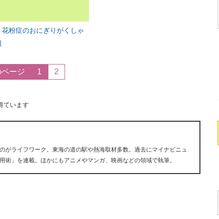
 花粉症のおにぎりがくしゃ
題
のページ
1
2
得ています
のがライフワーク。東海の道の駅や熱海取材多数。過去にマイナビニュ
用術」を連載。ほかにもアニメやマンガ、映画などの領域で執筆。