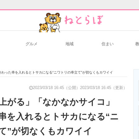
グルメ
地域
住まい
と未来を見通す
スマホと通信の最新トレンド
進化するPCとデ
わった串を入れるとトサカになる“ニワトリの串立て”が切なくもカワイイ
のいまが分かる
企業ITのトレンドを詳説
経営リーダーの
2023/03/18 16:45（公開）
2023/03/18 16:45（更新）
ン上がる」「なかなかサイコ」
串を入れるとトサカになる“ニ
T製品の総合サイト
IT製品の技術・比較・事例
製造業のIT導入
て”が切なくもカワイイ