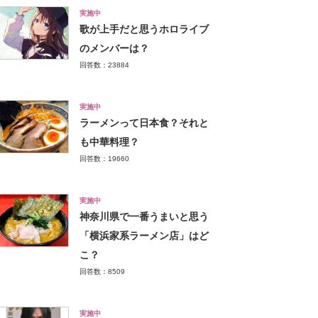
実施中
歌が上手だと思うホロライブ
のメンバーは？
回答数：23884
実施中
ラーメンって日本食？それと
も中華料理？
回答数：19660
実施中
神奈川県で一番うまいと思う
「横浜家系ラーメン店」はど
こ？
回答数：8509
実施中