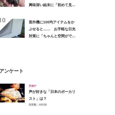
興味深い結末に「初めて見
た」「こんなデカくなん
10
の？」投稿者に話を聞いた
室外機に100均アイテムをか
ぶせると…… お手軽な日光
対策に「ちゃんと空間ができ
てグー」「これで楽します」
アンケート
実施中
声が好きな「日本のボーカリ
スト」は？
回答数：49538