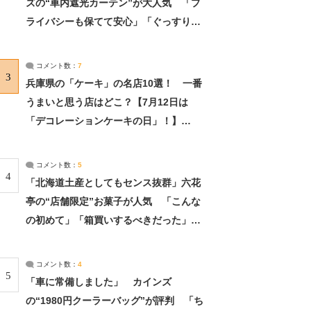
ズの“車内遮光カーテン”が大人気 「プ
ライバシーも保てて安心」「ぐっすり眠
れました」（2/2） | ライフ ねとらぼリ
サーチ：2ページ目
コメント数：
7
3
兵庫県の「ケーキ」の名店10選！ 一番
うまいと思う店はどこ？【7月12日は
「デコレーションケーキの日」！】
（2/4） | 兵庫県 ねとらぼリサーチ：2ペ
ージ目
コメント数：
5
4
「北海道土産としてもセンス抜群」六花
亭の“店舗限定”お菓子が人気 「こんな
の初めて」「箱買いするべきだった」
（1/2） | 北海道 ねとらぼリサーチ
コメント数：
4
5
「車に常備しました」 カインズ
の“1980円クーラーバッグ”が評判 「ち