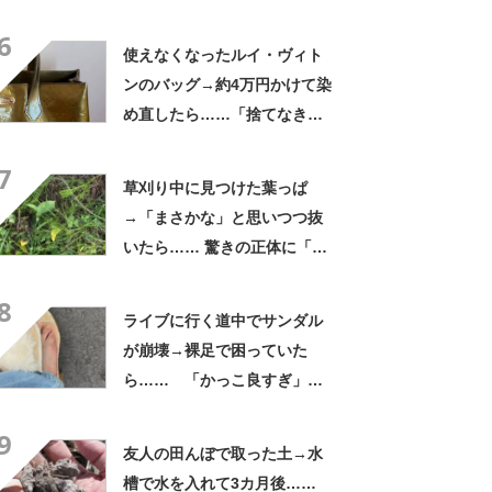
普段使いにも最適」「汗をか
6
いてもすぐ乾く」「全てに大
使えなくなったルイ・ヴィト
満足しています」
ンのバッグ→約4万円かけて染
め直したら……「捨てなきゃ
よかった」「そういう使い道
7
もあったのか」
草刈り中に見つけた葉っぱ
→「まさかな」と思いつつ抜
いたら…… 驚きの正体に「お
宝やね」「生命力すごい」
8
ライブに行く道中でサンダル
が崩壊→裸足で困っていた
ら…… 「かっこ良すぎ」ま
さかの展開に感動「こういう
9
人に私もなりたい」
友人の田んぼで取った土→水
槽で水を入れて3カ月後……