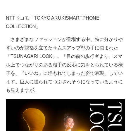
企業向けIT製品の総合サイト
NTTドコモ「TOKYO ARUKISMARTPHONE
IT製品の技術・比較・事例
COLLECTION」
製造業のIT導入・活用を支援
さまざまなファッションが登場する中、特に分かりや
モノづくり技術者専門サイト
すいのが親指を立てたサムズアップ型の手に包まれた
「TSUNAGARI LOOK」。「目の前の歩行者より、スマ
エレクトロニクス専門サイト
ホ上でつながりのある相手の反応に気をとられている様
電子設計の基本と応用
子を、『いいね』に埋もれてしまった姿で表現」してい
ます。巨人に握られてつぶされそうになっているように
エネルギーの専門メディア
も見えますが。
建設×テクノロジーの最前線
ちょっと気になるネットの話題