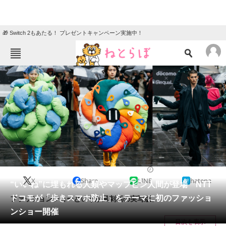
🎁 Switch 2もあたる！ プレゼントキャンペーン実施中！
ねとらぼメニュー
TOP
ニュース
エンタメ
クイズ
グルメ
地域
住まい
教育・育児
動物
リサーチ
2023/03/21 19:00（公開）
X
Share
LINE
hatena
会員記事
“いいね”に埋もれる人類やマップピン人間が登場 NTT
ドコモが「歩きスマホ防止」をテーマに初のファッショ
ファッションショーというか風刺画の実写版。
メディア
ンショー開催
目次を表示
注目記事を集めた総合ページ