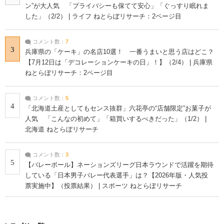
ン”が大人気 「プライバシーも保てて安心」「ぐっすり眠れま
した」（2/2） | ライフ ねとらぼリサーチ：2ページ目
コメント数：
7
3
兵庫県の「ケーキ」の名店10選！ 一番うまいと思う店はどこ？
【7月12日は「デコレーションケーキの日」！】（2/4） | 兵庫県
ねとらぼリサーチ：2ページ目
コメント数：
5
4
「北海道土産としてもセンス抜群」六花亭の“店舗限定”お菓子が
人気 「こんなの初めて」「箱買いするべきだった」（1/2） |
北海道 ねとらぼリサーチ
コメント数：
3
5
【バレーボール】ネーションズリーグ日本ラウンドで活躍を期待
している「日本男子バレー代表選手」は？【2026年版・人気投
票実施中】（投票結果） | スポーツ ねとらぼリサーチ