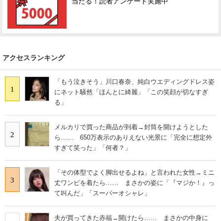
当たる！読者アンケート実施中
アクセスランキング
「もう泣きそう」川口春奈、純白ウエディングドレス姿
1
にネット騒然「ほんとに綺麗」「この笑顔が切なすぎ
る」
メルカリで買った商品が到着→封筒を開けようとした
2
ら…… 650万表示のありえない光景に「完全に想定外
すぎて笑った」「何者？」
「その体型でよく脚出せるよね」と言われた女性→ミニ
3
丈ワンピを着たら…… まさかの姿に「『マジか！』っ
て叫んだ」「スーパーオシャレ」
夫が買ってきた赤福→開けたら…… まさかの中身に