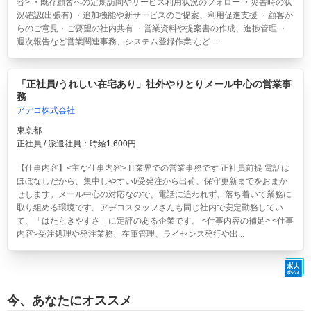
容> ・既存顧客への定期訪問やサービス利用状況のフォロー ・災害時の状
況確認(出張有) ・追加機能や新サービスのご提案、利用促進支援 ・顧客か
らのご意見・ご要望の社内共有 ・営業資料や提案書の作成、進捗管理 ・
週次報告など営業関連事務、システム登録作業 など ...
「正社員/うれしい在宅あり」社外やりとりメール中心の営業事
務
アデコ株式会社
東京都
正社員 / 派遣社員：時給1,600円
【仕事内容】<主な仕事内容> IT業界での営業事務です 正社員前提 電話は
ほぼなしだから、集中しやすい!/受発注から出荷、保守更新までをおまか
せします。メール中心の対応なので、電話に追われず、落ち着いて業務に
取り組める環境です。アデコスタッフさんも同じ社内で安定勤務してい
て、「はたらきやすさ」に定評のある企業です。 <仕事内容の補足> <仕事
内容>受注処理や発注業務、在庫管理、ライセンス発行や出...
今、あなたにオススメ