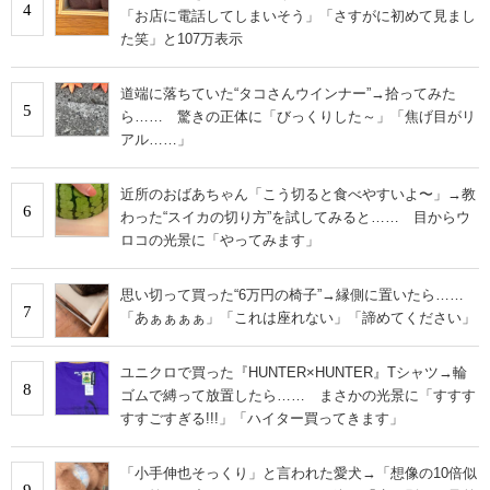
4
「お店に電話してしまいそう」「さすがに初めて見まし
た笑」と107万表示
道端に落ちていた“タコさんウインナー”→拾ってみた
5
ら…… 驚きの正体に「びっくりした～」「焦げ目がリ
アル……」
近所のおばあちゃん「こう切ると食べやすいよ〜」→教
6
わった“スイカの切り方”を試してみると…… 目からウ
ロコの光景に「やってみます」
思い切って買った“6万円の椅子”→縁側に置いたら……
7
「あぁぁぁぁ」「これは座れない」「諦めてください」
ユニクロで買った『HUNTER×HUNTER』Tシャツ→輪
8
ゴムで縛って放置したら…… まさかの光景に「すすす
すすごすぎる!!!」「ハイター買ってきます」
「小手伸也そっくり」と言われた愛犬→「想像の10倍似
9