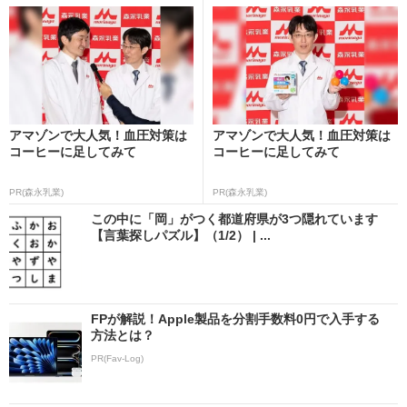
アマゾンで大人気！血圧対策は
アマゾンで大人気！血圧対策は
コーヒーに足してみて
コーヒーに足してみて
PR(森永乳業)
PR(森永乳業)
この中に「岡」がつく都道府県が3つ隠れています
【言葉探しパズル】（1/2） | ...
FPが解説！Apple製品を分割手数料0円で入手する
方法とは？
PR(Fav-Log)