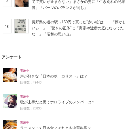
てて笑いが止まらない」まさかの姿に「生き別れの兄弟
説」「パーツのバランスが同じ」
長野県の道の駅→150円で買った“赤い粒”は……「懐かし
10
いぃー」 “驚きの正体”に「実家や近所の庭になってた
なー」「昭和の思い出」
アンケート
実施中
声が好きな「日本のボーカリスト」は？
回答数：49443
実施中
歌が上手だと思うホロライブのメンバーは？
回答数：23836
実施中
ラーメンって日本食？それとも中華料理？