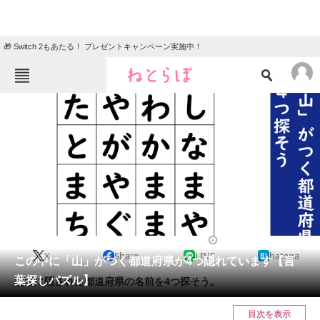
🎁 Switch 2もあたる！ プレゼントキャンペーン実施中！
ねとらぼメニュー
TOP
ニュース
エンタメ
クイズ
グルメ
地域
住まい
教育・育児
動物
リサーチ
2023/03/23 07:45（公開）
X
Share
LINE
hatena
会員記事
この中に「山」がつく都道府県が4つ隠れています【言
葉探しパズル】
盤面に隠された都道府県の名前を4つ探そう。
メディア
目次を表示
注目記事を集めた総合ページ