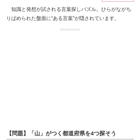
知識と発想が試される言葉探しパズル。ひらがながち
ITの今と未来を見通す
りばめられた盤面に“ある言葉”が隠されています。
スマホと通信の最新トレンド
advertisement
進化するPCとデバイスの未来
好きが集まる 比べて選べる
ビジネスと働き方のヒント
AI活用のいまが分かる
企業ITのトレンドを詳説
経営リーダーのコミュニティ
マーケ×ITの今がよく分かる
【問題】「山」がつく都道府県を4つ探そう
ITエンジニア向け専門サイト