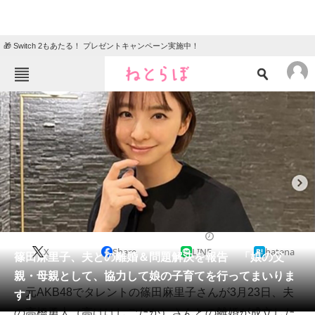
🎁 Switch 2もあたる！ プレゼントキャンペーン実施中！
ねとらぼメニュー
TOP
ニュース
エンタメ
クイズ
グルメ
地域
住まい
教育・育児
動物
リサーチ
2023/03/23 10:49（公開）
X
Share
LINE
hatena
会員記事
篠田麻里子、夫との離婚＆問題解決を報告 「娘の父
親・母親として、協力して娘の子育てを行ってまいりま
メディア
元AKB48でタレントの篠田麻里子さんが3月23日、夫
す」
の高橋勇太（高ははしごだか）さんとの離婚が成立した
注目記事を集めた総合ページ