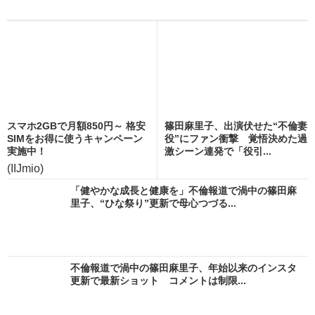
スマホ2GBで月額850円～ 格安
篠田麻里子、出演伏せた“不倫妻
SIMをお得に使うキャンペーン
役”にファン衝撃 覚悟決めた過
実施中！
激シーン連発で「役引...
(IIJmio)
「健やかな成長と健康を」不倫報道で渦中の篠田麻
里子、“ひな祭り”更新で母心つづる...
不倫報道で渦中の篠田麻里子、年始以来のインスタ
更新で最新ショット コメントは制限...