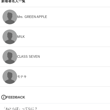
新着著名人一覧
Mrs. GREEN APPLE
M!LK
CLASS SEVEN
モナキ
FEEDBACK
「ねとらぼ」ってなに？