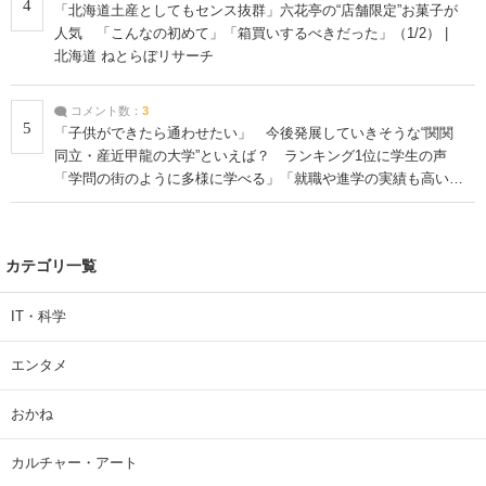
4
「北海道土産としてもセンス抜群」六花亭の“店舗限定”お菓子が
人気 「こんなの初めて」「箱買いするべきだった」（1/2） |
北海道 ねとらぼリサーチ
コメント数：
3
5
「子供ができたら通わせたい」 今後発展していきそうな“関関
同立・産近甲龍の大学”といえば？ ランキング1位に学生の声
「学問の街のように多様に学べる」「就職や進学の実績も高い」
| 大学 ねとらぼリサーチ
カテゴリ一覧
IT・科学
エンタメ
おかね
カルチャー・アート