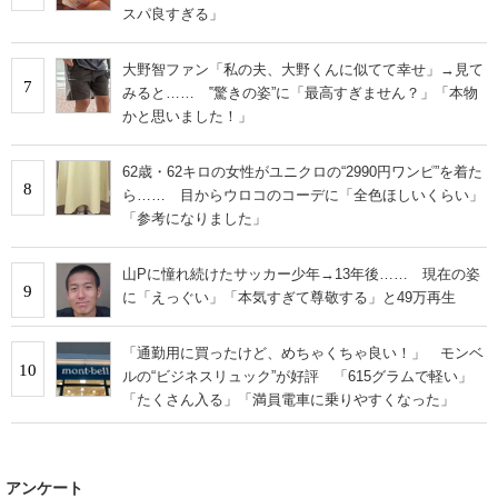
スパ良すぎる」
大野智ファン「私の夫、大野くんに似てて幸せ」→見て
7
みると…… ‟驚きの姿”に「最高すぎません？」「本物
かと思いました！」
62歳・62キロの女性がユニクロの“2990円ワンピ”を着た
8
ら…… 目からウロコのコーデに「全色ほしいくらい」
「参考になりました」
山Pに憧れ続けたサッカー少年→13年後…… 現在の姿
9
に「えっぐい」「本気すぎて尊敬する」と49万再生
「通勤用に買ったけど、めちゃくちゃ良い！」 モンベ
10
ルの“ビジネスリュック”が好評 「615グラムで軽い」
「たくさん入る」「満員電車に乗りやすくなった」
アンケート