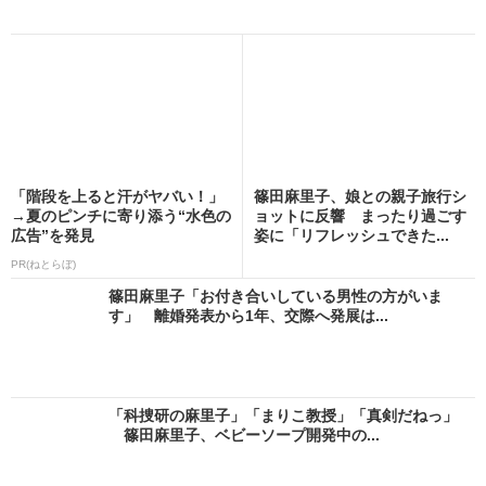
「階段を上ると汗がヤバい！」
篠田麻里子、娘との親子旅行シ
→夏のピンチに寄り添う“水色の
ョットに反響 まったり過ごす
広告”を発見
姿に「リフレッシュできた...
PR(ねとらぼ)
篠田麻里子「お付き合いしている男性の方がいま
す」 離婚発表から1年、交際へ発展は...
「科捜研の麻里子」「まりこ教授」「真剣だねっ」
篠田麻里子、ベビーソープ開発中の...