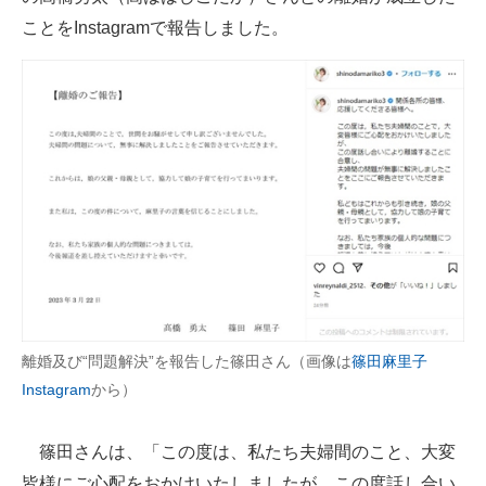
ことをInstagramで報告しました。
ITの今と未来を見通す
スマホと通信の最新トレンド
進化するPCとデバイスの未来
好きが集まる 比べて選べる
ビジネスと働き方のヒント
AI活用のいまが分かる
企業ITのトレンドを詳説
離婚及び“問題解決”を報告した篠田さん（画像は
篠田麻里子
経営リーダーのコミュニティ
Instagram
から）
マーケ×ITの今がよく分かる
篠田さんは、「この度は、私たち夫婦間のこと、大変
ITエンジニア向け専門サイト
皆様にご心配をおかけいたしましたが、この度話し合い