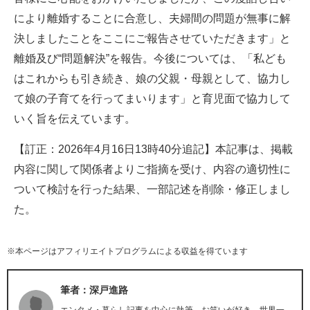
企業向けIT製品の総合サイト
により離婚することに合意し、夫婦間の問題が無事に解
決しましたことをここにご報告させていただきます」と
IT製品の技術・比較・事例
離婚及び“問題解決”を報告。今後については、「私ども
製造業のIT導入・活用を支援
はこれからも引き続き、娘の父親・母親として、協力し
て娘の子育てを行ってまいります」と育児面で協力して
モノづくり技術者専門サイト
いく旨を伝えています。
エレクトロニクス専門サイト
【訂正：2026年4月16日13時40分追記】本記事は、掲載
電子設計の基本と応用
内容に関して関係者よりご指摘を受け、内容の適切性に
ついて検討を行った結果、一部記述を削除・修正しまし
エネルギーの専門メディア
た。
建設×テクノロジーの最前線
※本ページはアフィリエイトプログラムによる収益を得ています
ちょっと気になるネットの話題
筆者：深戸進路