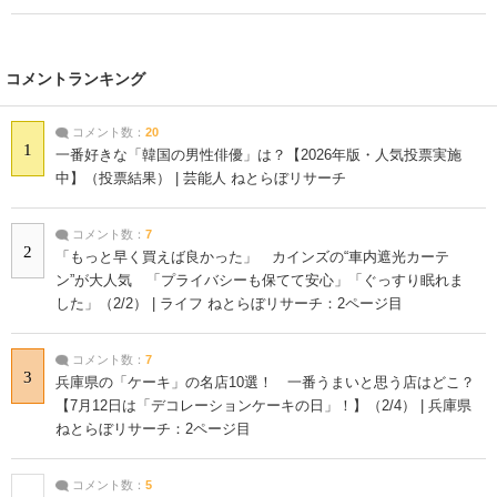
コメントランキング
コメント数：
20
1
一番好きな「韓国の男性俳優」は？【2026年版・人気投票実施
中】（投票結果） | 芸能人 ねとらぼリサーチ
コメント数：
7
2
「もっと早く買えば良かった」 カインズの“車内遮光カーテ
ン”が大人気 「プライバシーも保てて安心」「ぐっすり眠れま
した」（2/2） | ライフ ねとらぼリサーチ：2ページ目
コメント数：
7
3
兵庫県の「ケーキ」の名店10選！ 一番うまいと思う店はどこ？
【7月12日は「デコレーションケーキの日」！】（2/4） | 兵庫県
ねとらぼリサーチ：2ページ目
コメント数：
5