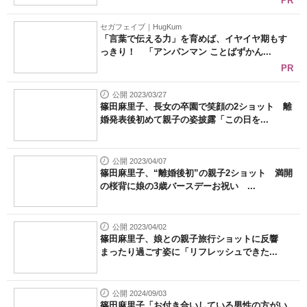
PR
セガフェイブ｜HugKum
「言葉で伝える力」を育めば、イヤイヤ期もす
っきり！ 「アンパンマン ことばずかん...
PR
公開 2023/03/27
篠田麻里子、長女の卒園で笑顔の2ショット 離
婚発表後初めて親子の姿披露「この日を...
公開 2023/04/07
篠田麻里子、“離婚後初”の親子2ショット 満開
の桜背に娘の3歳バースデーお祝い ...
公開 2023/04/02
篠田麻里子、娘との親子旅行ショットに反響
まったり過ごす姿に「リフレッシュできた...
公開 2024/09/03
篠田麻里子「お付き合いしている男性の方がい