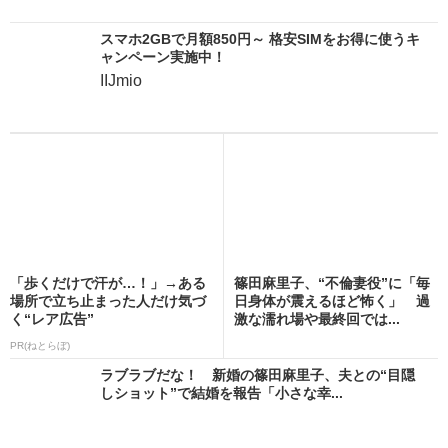
スマホ2GBで月額850円～ 格安SIMをお得に使うキ
ャンペーン実施中！
IIJmio
「歩くだけで汗が…！」→ある
篠田麻里子、“不倫妻役”に「毎
場所で立ち止まった人だけ気づ
日身体が震えるほど怖く」 過
く“レア広告”
激な濡れ場や最終回では...
PR(ねとらぼ)
ラブラブだな！ 新婚の篠田麻里子、夫との“目隠
しショット”で結婚を報告「小さな幸...