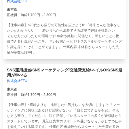
株式会社FFU
東京都
正社員：時給1,700円～2,300円
【仕事内容】<20代から自分の可能性を広げよう!> 「将来どんな仕事をし
たいかわからない」 「若いうちから成長できる環境で経験を積みたい」
そんな方にぴったりの環境です! 年齢や経験に関係なく、新しいことに挑
戦できる社風だからこそ、 早い段階からビジネススキルやマーケティング
知識を身につけることができます。 仕事内容 未経験からスタートした先
輩が多数活躍中! ...
SNS運用担当/SNSマーケティング/交通費支給/ネイルOK/SNS運
用が学べる
株式会社FFU
東京都
正社員：時給1,700円～2,300円
【仕事内容】<経験よりも「成長したい気持ち」を大切にします!> 「マー
ケティングに興味はあるけど経験がない」 「自分にできるか不安」 そん
な方も安心してください。 現在活躍しているスタッフの多くが未経験から
スタートしています。 最初は先輩のサポートを受けながら、少しずつ仕事
を覚えていける環境です。 仕事内容 未経験からスタートした先輩が多数