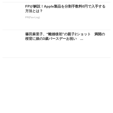
FPが解説！Apple製品を分割手数料0円で入手する
方法とは？
PR(Fav-Log)
篠田麻里子、“離婚後初”の親子2ショット 満開の
桜背に娘の3歳バースデーお祝い ...