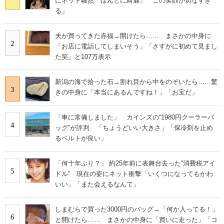
にネット騒然「ほんとに綺麗」「この笑顔が切なすぎ
る」
夫が買ってきた赤福→開けたら…… まさかの中身に
2
「お店に電話してしまいそう」「さすがに初めて見まし
た笑」と107万表示
新潟の海で拾った石→割れ目から中をのぞいたら……驚
3
きの中身に「本当にあるんですね！」「お宝だ」
「車に常備しました」 カインズの“1980円クーラーバ
4
ッグ”が評判 「ちょうどいい大きさ」「保冷剤を止め
るベルトが良い」
「何十年ぶり？」 約25年前に表舞台去った“消費税アイ
5
ドル” 現在の姿にネット衝撃「いくつになってもかわ
いい」「また会えるなんて」
しまむらで買った3000円のバッグ→「何か入ってる！」
6
と開けたら…… まさかの中身に「買いに走った」「コ