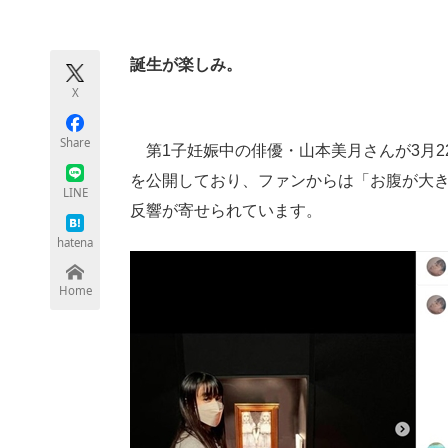
モノづくり技術者専門サイト
エレクトロ
誕生が楽しみ。
X
ちょっと気になるネットの話題
Share
第1子妊娠中の俳優・山本美月さんが3月22日
を公開しており、ファンからは「お腹が大
LINE
反響が寄せられています。
hatena
Home