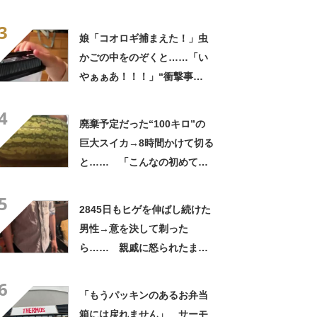
っひょ～！」「勝手におっじ
3
ゃまっしまーーす！」
娘「コオロギ捕まえた！」虫
かごの中をのぞくと……「い
やぁぁあ！！！」“衝撃事
実”が160万再生「知らぬが
4
仏」
廃棄予定だった“100キロ”の
巨大スイカ→8時間かけて切る
と…… 「こんなの初めて見
た」まさかの中身が450万再
5
生「すごすぎやろw」
2845日もヒゲを伸ばし続けた
男性→意を決して剃った
ら…… 親戚に怒られたまさ
かの理由に「えぇwwwそんな
6
ぁ」「どんまいです」
「もうパッキンのあるお弁当
箱には戻れません」 サーモ