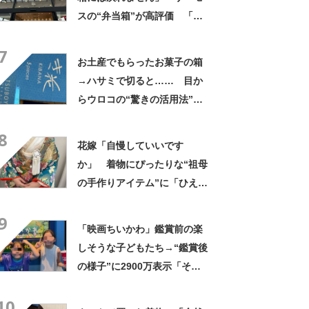
スの“弁当箱”が高評価 「想
像以上に洗いやすい」「ご飯
7
もへばりつかない」
お土産でもらったお菓子の箱
→ハサミで切ると…… 目か
らウロコの“驚きの活用法”に
「知らなかった…」「発想力
8
が羨ましい」
花嫁「自慢していいです
か」 着物にぴったりな“祖母
の手作りアイテム”に「ひえ
ー！」「センスが素晴らし
9
い」「モデルさんかと」
「映画ちいかわ」鑑賞前の楽
しそうな子どもたち→“鑑賞後
の様子”に2900万表示「そう
なるわなw」「分かるよ」
10
「いったい何が」