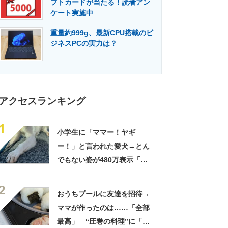
フトカードが当たる！読者アン
門メディア
建設×テクノロジーの最前線
ケート実施中
重量約999g、最新CPU搭載のビ
ジネスPCの実力は？
アクセスランキング
1
小学生に「ママー！ヤギ
ー！」と言われた愛犬→とん
でもない姿が480万表示「ど
う見ても犬ですけど？って顔
2
してる」「ストレス消え去っ
おうちプールに友達を招待→
た」
ママが作ったのは……「全部
最高」 “圧巻の料理”に「う