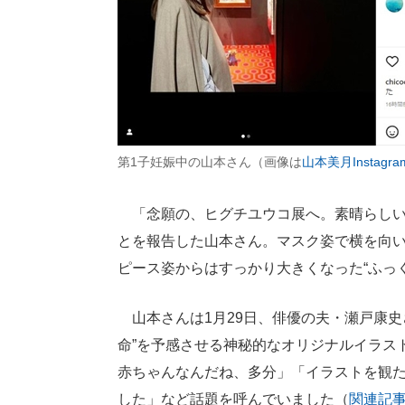
第1子妊娠中の山本さん（画像は
山本美月Instagra
「念願の、ヒグチユウコ展へ。素晴らしい
とを報告した山本さん。マスク姿で横を向
ピース姿からはすっかり大きくなった“ふっ
山本さんは1月29日、俳優の夫・瀬戸康史
命”を予感させる神秘的なオリジナルイラス
赤ちゃんなんだね、多分」「イラストを観
した」など話題を呼んでいました（
関連記