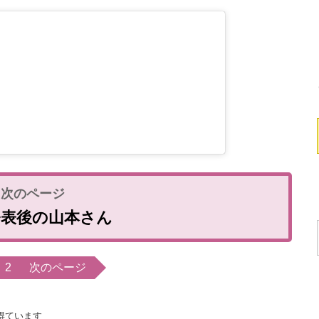
発表後の山本さん
2
次のページ
得ています