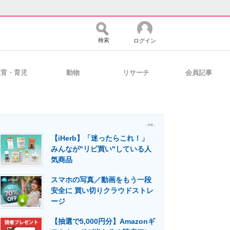
検索
ログイン
教育・育児
動物
リサーチ
会員記事
バイスの未来
好きが集まる 比べて選べる
- PR -
【iHerb】「迷ったらこれ！」
コミュニティ
マーケ×ITの今がよく分かる
みんなが"リピ買い"している人
気商品
スマホの写真／動画をもう一段
・活用を支援
安全に 買い切りクラウドストレ
ージ
【抽選で5,000円分】Amazonギ