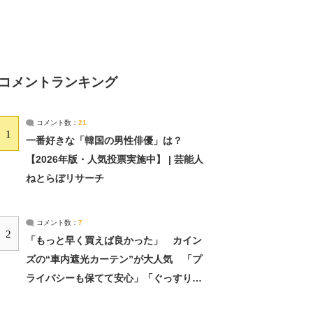
コメントランキング
コメント数：
21
1
一番好きな「韓国の男性俳優」は？
【2026年版・人気投票実施中】 | 芸能人
ねとらぼリサーチ
コメント数：
7
2
「もっと早く買えば良かった」 カイン
ズの“車内遮光カーテン”が大人気 「プ
ライバシーも保てて安心」「ぐっすり眠
れました」（2/2） | ライフ ねとらぼリ