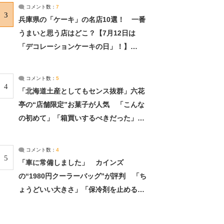
サーチ：2ページ目
コメント数：
7
3
兵庫県の「ケーキ」の名店10選！ 一番
うまいと思う店はどこ？【7月12日は
「デコレーションケーキの日」！】
（2/4） | 兵庫県 ねとらぼリサーチ：2ペ
ージ目
コメント数：
5
4
「北海道土産としてもセンス抜群」六花
亭の“店舗限定”お菓子が人気 「こんな
の初めて」「箱買いするべきだった」
（1/2） | 北海道 ねとらぼリサーチ
コメント数：
4
5
「車に常備しました」 カインズ
の“1980円クーラーバッグ”が評判 「ち
ょうどいい大きさ」「保冷剤を止めるベ
ルトが良い」（1/5） | ライフ ねとらぼ
リサーチ