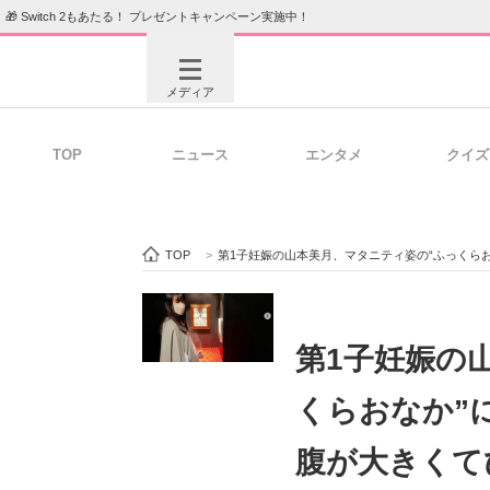
🎁 Switch 2もあたる！ プレゼントキャンペーン実施中！
メディア
TOP
ニュース
エンタメ
クイズ
注目記事を集めた総合ページ
ITの今
TOP
>
第1子妊娠の山本美月、マタニティ姿の“ふっくら
ビジネスと働き方のヒント
AI活用
第1子妊娠の
くらおなか”
ITエンジニア向け専門サイト
企業向けI
腹が大きくて