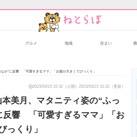
グルメ
地域
住まい
と未来を見通す
スマホと通信の最新トレンド
進化するPCとデ
おなか”に反響 「可愛すぎるママ」「お腹が大きくてびっくり」
のいまが分かる
企業ITのトレンドを詳説
経営リーダーの
2023/03/23 15:32（公開）
2023/03/23 15:32（更新）
山本美月、マタニティ姿の“ふっ
に反響 「可愛すぎるママ」「お
T製品の総合サイト
IT製品の技術・比較・事例
製造業のIT導入
びっくり」