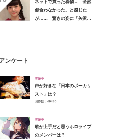
ネットで買った着物→「全然
似合わなかった」と感じた
が…… 驚きの姿に「矢沢あ
い作品から飛び出してきたの
かと」「どんどん着てほし
い」
アンケート
実施中
声が好きな「日本のボーカリ
スト」は？
回答数：49480
実施中
歌が上手だと思うホロライブ
のメンバーは？