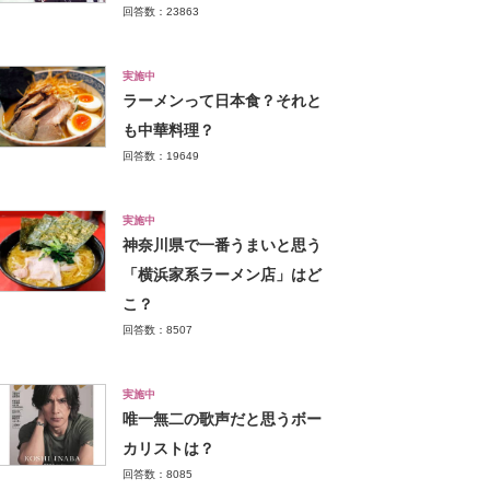
回答数：23863
実施中
ラーメンって日本食？それと
も中華料理？
回答数：19649
実施中
神奈川県で一番うまいと思う
「横浜家系ラーメン店」はど
こ？
回答数：8507
実施中
唯一無二の歌声だと思うボー
カリストは？
回答数：8085