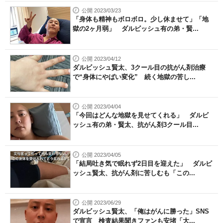
公開 2023/03/23
「身体も精神もボロボロ。少し休ませて」「地
獄の2ヶ月弱」 ダルビッシュ有の弟・賢...
公開 2023/04/12
ダルビッシュ賢太、3クール目の抗がん剤治療
で“身体にやばい変化” 続く地獄の苦し...
公開 2023/04/04
「今回はどんな地獄を見せてくれる」 ダルビ
ッシュ有の弟・賢太、抗がん剤3クール目...
公開 2023/04/05
「結局吐き気で眠れず2日目を迎えた」 ダルビ
ッシュ賢太、抗がん剤に苦しむも「この...
公開 2023/06/29
ダルビッシュ賢太、「俺はがんに勝った」SNS
で宣言 検査結果聞きファンも安堵「大...