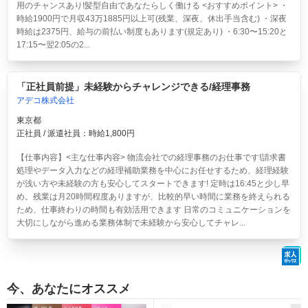
用のチャンスあり!髪型自由であなたらしく働ける <おすすめポイント> ・
時給1900円で月収43万1885円以上可(残業、深夜、休出手当含む) ・深夜
時給は2375円、給与の前払い制度もあります(規定あり) ・6:30〜15:20と
17:15〜翌2:05の2...
「正社員前提」未経験からチャレンジできる/経理事務
アデコ株式会社
東京都
正社員 / 派遣社員：時給1,800円
【仕事内容】<主な仕事内容> 物流会社での経理事務のお仕事です!請求書
処理やデータ入力などの経理補助業務を中心にお任せするため、経理経験
が浅い方や未経験の方も安心してスタートできます! 定時は16:45と少し早
め。残業は月20時間程度ありますが、比較的早い時間に業務を終えられる
ため、仕事終わりの時間も有効活用できます 日常のコミュニケーションを
大切にしながら進める業務体制で未経験から安心してチャレ...
今、あなたにオススメ