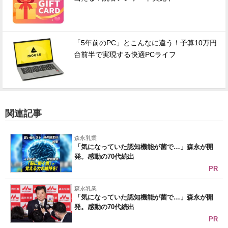
「5年前のPC」とこんなに違う！予算10万円
台前半で実現する快適PCライフ
関連記事
森永乳業
「気になっていた認知機能が菌で…」森永が開
発。感動の70代続出
PR
森永乳業
「気になっていた認知機能が菌で…」森永が開
発。感動の70代続出
PR