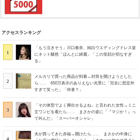
アクセスランキング
「もう泣きそう」川口春奈、純白ウエディングドレス姿
1
にネット騒然「ほんとに綺麗」「この笑顔が切なすぎ
る」
メルカリで買った商品が到着→封筒を開けようとした
2
ら…… 650万表示のありえない光景に「完全に想定外
すぎて笑った」「何者？」
「その体型でよく脚出せるよね」と言われた女性→ミニ
3
丈ワンピを着たら…… まさかの姿に「『マジか！』っ
て叫んだ」「スーパーオシャレ」
夫が買ってきた赤福→開けたら…… まさかの中身に
4