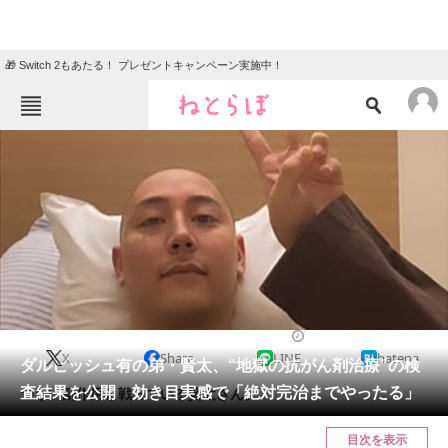
🎁 Switch 2もあたる！ プレゼントキャンペーン実施中！
ねとらぼメニュー
TOP
ニュース
エンタメ
クイズ
グルメ
地域
住まい
教育・育児
動物
リサーチ
2023/03/24 12:12（公開）
X
Share
LINE
hatena
会員記事
ダルビッシュ有の弟・賢太、“地獄の抗がん剤治療”の検
査結果を公開 効き目実感で「絶対完治までやったる」
つらい副作用と戦っている賢太さん。
メディア
目次を表示
注目記事を集めた総合ページ