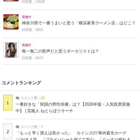
回答数：19636
実施中
神奈川県で一番うまいと思う「横浜家系ラーメン店」はどこ？
回答数：8503
実施中
唯一無二の歌声だと思うボーカリストは？
回答数：8073
コメントランキング
コメント数：
21
1
一番好きな「韓国の男性俳優」は？【2026年版・人気投票実施
中】 | 芸能人 ねとらぼリサーチ
コメント数：
7
2
「もっと早く買えば良かった」 カインズの“車内遮光カーテ
ン”が大人気 「プライバシーも保てて安心」「ぐっすり眠れま