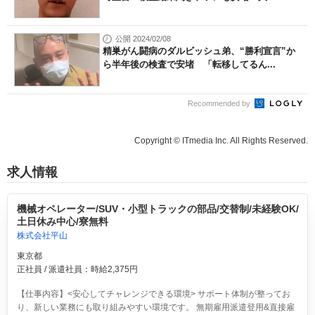
公開 2024/02/08
精巣がん闘病のダルビッシュ弟、“勝利宣言”か
ら半年後の検査で安堵 「転移してるん...
Recommended by
Copyright © ITmedia Inc. All Rights Reserved.
求人情報
機械オペレーター/SUV・小型トラックの部品/交替制/未経験OK/
土日休み中心/寮無料
株式会社平山
東京都
正社員 / 派遣社員：時給2,375円
【仕事内容】<安心してチャレンジできる環境> サポート体制が整ってお
り、新しい業務にも取り組みやすい環境です。 無期雇用派遣登用&直接雇