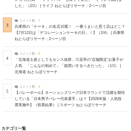
した」（2/2） | ライフ ねとらぼリサーチ：2ページ目
コメント数：
7
3
兵庫県の「ケーキ」の名店10選！ 一番うまいと思う店はどこ？
【7月12日は「デコレーションケーキの日」！】（2/4） | 兵庫県
ねとらぼリサーチ：2ページ目
コメント数：
5
4
「北海道土産としてもセンス抜群」六花亭の“店舗限定”お菓子が
人気 「こんなの初めて」「箱買いするべきだった」（1/2） |
北海道 ねとらぼリサーチ
コメント数：
3
5
【バレーボール】ネーションズリーグ日本ラウンドで活躍を期待
している「日本男子バレー代表選手」は？【2026年版・人気投
票実施中】（投票結果） | スポーツ ねとらぼリサーチ
カテゴリ一覧