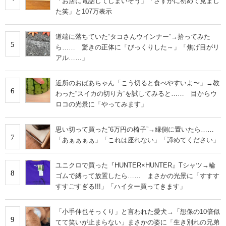
「お店に電話してしまいそう」「さすがに初めて見まし
た笑」と107万表示
道端に落ちていた“タコさんウインナー”→拾ってみた
5
ら…… 驚きの正体に「びっくりした～」「焦げ目がリ
アル……」
近所のおばあちゃん「こう切ると食べやすいよ〜」→教
6
わった“スイカの切り方”を試してみると…… 目からウ
ロコの光景に「やってみます」
思い切って買った“6万円の椅子”→縁側に置いたら……
7
「あぁぁぁぁ」「これは座れない」「諦めてください」
ユニクロで買った『HUNTER×HUNTER』Tシャツ→輪
8
ゴムで縛って放置したら…… まさかの光景に「すすす
すすごすぎる!!!」「ハイター買ってきます」
「小手伸也そっくり」と言われた愛犬→「想像の10倍似
9
てて笑いが止まらない」まさかの姿に「生き別れの兄弟