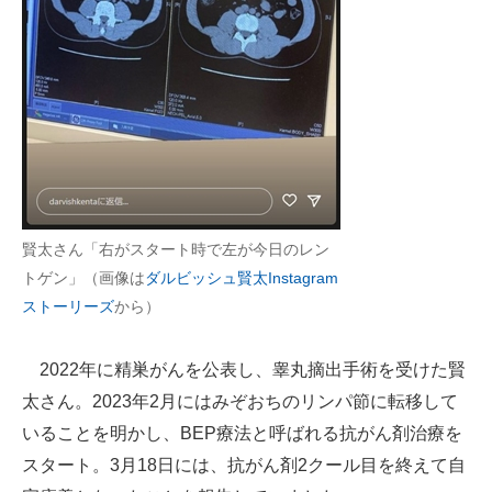
企業向けIT製品の総合サイト
IT製品の技術・比較・事例
製造業のIT導入・活用を支援
モノづくり技術者専門サイト
エレクトロニクス専門サイト
賢太さん「右がスタート時で左が今日のレン
電子設計の基本と応用
トゲン」（画像は
ダルビッシュ賢太Instagram
ストーリーズ
から）
エネルギーの専門メディア
建設×テクノロジーの最前線
2022年に精巣がんを公表し、睾丸摘出手術を受けた賢
太さん。2023年2月にはみぞおちのリンパ節に転移して
ちょっと気になるネットの話題
いることを明かし、BEP療法と呼ばれる抗がん剤治療を
スタート。3月18日には、抗がん剤2クール目を終えて自