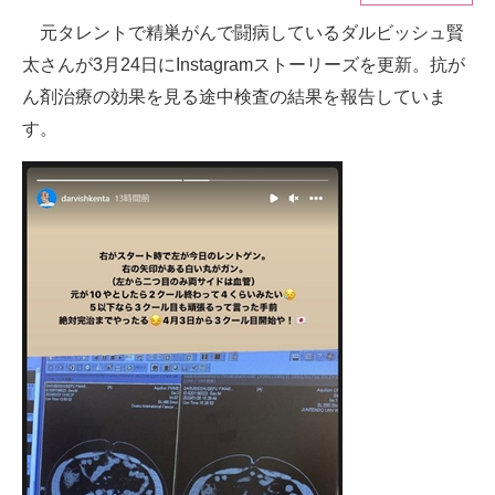
元タレントで精巣がんで闘病しているダルビッシュ賢
ITの今と未来を見通す
太さんが3月24日にInstagramストーリーズを更新。抗が
スマホと通信の最新トレンド
ん剤治療の効果を見る途中検査の結果を報告していま
す。
進化するPCとデバイスの未来
好きが集まる 比べて選べる
ビジネスと働き方のヒント
AI活用のいまが分かる
企業ITのトレンドを詳説
経営リーダーのコミュニティ
マーケ×ITの今がよく分かる
ITエンジニア向け専門サイト