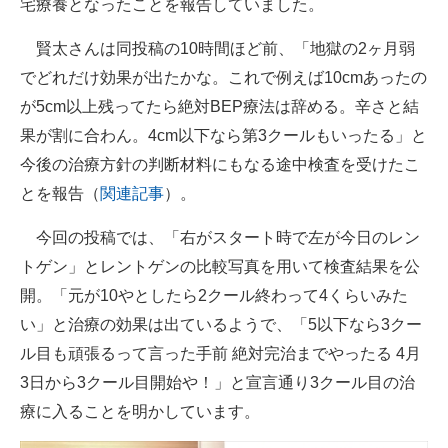
宅療養となったことを報告していました。
賢太さんは同投稿の10時間ほど前、「地獄の2ヶ月弱
でどれだけ効果が出たかな。これで例えば10cmあったの
が5cm以上残ってたら絶対BEP療法は辞める。辛さと結
果が割に合わん。4cm以下なら第3クールもいったる」と
今後の治療方針の判断材料にもなる途中検査を受けたこ
とを報告（
関連記事
）。
今回の投稿では、「右がスタート時で左が今日のレン
トゲン」とレントゲンの比較写真を用いて検査結果を公
開。「元が10やとしたら2クール終わって4くらいみた
い」と治療の効果は出ているようで、「5以下なら3クー
ル目も頑張るって言った手前 絶対完治までやったる 4月
3日から3クール目開始や！」と宣言通り3クール目の治
療に入ることを明かしています。