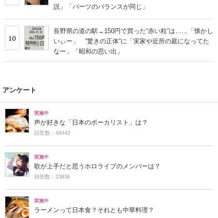
説」「パーツのバランスが同じ」
長野県の道の駅→150円で買った“赤い粒”は……「懐かし
10
いぃー」 “驚きの正体”に「実家や近所の庭になってた
なー」「昭和の思い出」
アンケート
実施中
声が好きな「日本のボーカリスト」は？
回答数：49443
実施中
歌が上手だと思うホロライブのメンバーは？
回答数：23836
実施中
ラーメンって日本食？それとも中華料理？