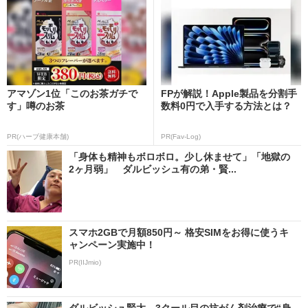
アマゾン1位「このお茶ガチで
FPが解説！Apple製品を分割手
す」噂のお茶
数料0円で入手する方法とは？
PR(ハーブ健康本舗)
PR(Fav-Log)
「身体も精神もボロボロ。少し休ませて」「地獄の
2ヶ月弱」 ダルビッシュ有の弟・賢...
スマホ2GBで月額850円～ 格安SIMをお得に使うキ
ャンペーン実施中！
PR(IIJmio)
ダルビッシュ賢太、3クール目の抗がん剤治療で“身