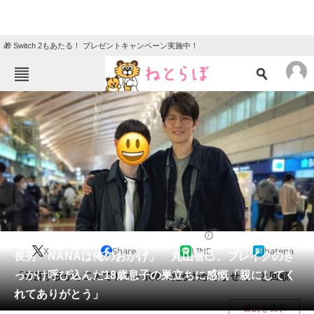
🎁 Switch 2もあたる！ プレゼントキャンペーン実施中！
ねとらぼメニュー
TOP
ニュース
エンタメ
クイズ
グルメ
地域
住まい
教育・育児
動物
リサーチ
2023/03/27 19:35（公開）
X
Share
LINE
hatena
会員記事
長男「NANAは俺のおかげ」 丸山智己、ブレイクのき
っかけ呼び込んだ18歳息子の巣立ちに感慨「親にしてく
「何度学校から二人でトボトボ帰ったかわかりません」と回顧。
メディア
れてありがとう」
目次を表示
注目記事を集めた総合ページ