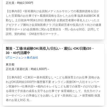
正社員：時給2,500円
【仕事内容】<富裕層向け会員制メディカルサロンでの看護師資格を活か
した営業職のお仕事です> 看護師資格を活かしたお仕事 臨床未経験OK 夜
勤なし 土日祝休/年間休120日 業務内容 企業経営者層や著名人といったエ
グゼクティブ層向け会員制医療クラブ(企業経営者や役員の方々向けの健康
管理サポート)の会員獲得に関わる営業担当 ・問い合わせ対応、訪問して
説明、契約締結 ・DM送付等のマーケテ...
製造・工場/未経験OK/高収入/日払い・週払いOK/日勤/20・
30・40代活躍中
UTエージェント株式会社
東京都
正社員 / 派遣社員：時給1,600円～
【仕事内容】<江東区><基本残業なし >こども園保育士のお仕事 資格があ
ればOK!高時給1600円!<履歴書不要 オンライン面接OK><入社キャンペー
ン実施中!> <仕事内容> <都内のキレイなこども園での保育> のびのび遊べ
る環境で子供達の成長を見守るお仕事です 保育補助として、先生方のフォ
ローやイベントの準備などをお願いします <具体的には…> 保育補助 保護
者のお迎え対応 先...