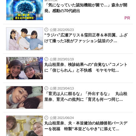
「気になっていた認知機能が菌で…」森永が開
発。感動の70代続出
PR
公開 2022/05/23
“ラジハ”広瀬アリス＆窪田正孝＆本田翼、ふざ
けて撮った1枚がファッション誌並のク...
公開 2023/01/19
丸山桂里奈、検診結果への“自覚ない”コメント
に「信じられん」と不快感 モヤモヤ吐...
公開 2023/04/13
「育児は人に頼るな」「外出するな」 丸山桂
里奈、育児への批判に「育児も何一つ同じ...
公開 2021/06/24
丸山桂里奈、夫・本並健治の結婚後初バースデ
ーを祝福 特製“本並どらやき”に添えて...