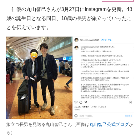
俳優の丸山智己さんが3月27日にInstagramを更新。48
ITの今と未来を見通す
歳の誕生日となる同日、18歳の長男が旅立っていったこ
スマホと通信の最新トレンド
とを伝えています。
進化するPCとデバイスの未来
好きが集まる 比べて選べる
ビジネスと働き方のヒント
AI活用のいまが分かる
企業ITのトレンドを詳説
経営リーダーのコミュニティ
マーケ×ITの今がよく分かる
旅立つ長男を見送る丸山智己さん（画像は
丸山智己公式ブログ
か
ら）
ITエンジニア向け専門サイト