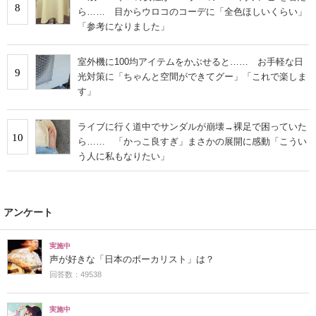
8
ら…… 目からウロコのコーデに「全色ほしいくらい」
「参考になりました」
室外機に100均アイテムをかぶせると…… お手軽な日
9
光対策に「ちゃんと空間ができてグー」「これで楽しま
す」
ライブに行く道中でサンダルが崩壊→裸足で困っていた
10
ら…… 「かっこ良すぎ」まさかの展開に感動「こうい
う人に私もなりたい」
アンケート
実施中
声が好きな「日本のボーカリスト」は？
回答数：49538
実施中