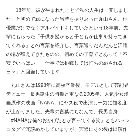
企業向けIT製品の総合サイト
「18年前、彼が生まれたことで私の人生は一変しまし
た」と初めて親になった当時を振り返った丸山さん。俳
IT製品の技術・比較・事例
優業だけでなくアルバイトもしていたという18年前、先
製造業のIT導入・活用を支援
輩にもらった「子供を授かると子どもが仕事を持ってき
てくれる」との言葉を紹介し、言葉通りだんだんと活躍
モノづくり技術者専門サイト
の場が増えてきたものの、初めての子育てとあって「不
エレクトロニクス専門サイト
安でいっぱい」「仕事では挑戦しては打ちのめされる
日々」と回顧しています。
電子設計の基本と応用
丸山さんは1993年に高校卒業後、モデルとして芸能界
エネルギーの専門メディア
デビュー。長男誕生の時期と重なる2005年、人気少女漫
建設×テクノロジーの最前線
画原作の映画「NANA」にヤス役で出演し一気に知名度
が上がりました。先輩の言葉にちなんで、長男自身
ちょっと気になるネットの話題
「#NANAは俺のおかげだとか言ってくる笑」ともハッシ
ュタグで冗談めかしていますが、実際にその後は出演作