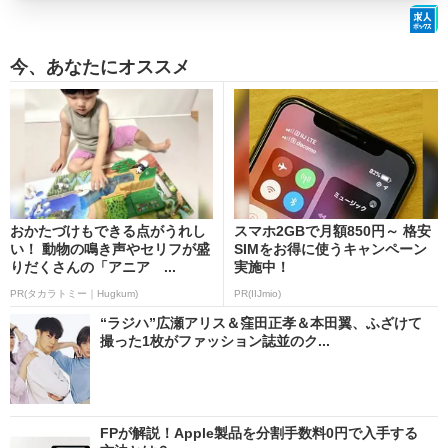
今、あなたにオススメ
おかたづけもできる点がうれし
スマホ2GBで月額850円～ 格安
い！ 動物の鳴き声やセリフが盛
SIMをお得に使うキャンペーン
りだくさんの「アニア ...
実施中！
PR(タカラトミー｜Hugkum)
PR(IIJmio)
“ラジハ”広瀬アリス＆窪田正孝＆本田翼、ふざけて
撮った1枚がファッション誌並のク...
FPが解説！Apple製品を分割手数料0円で入手する