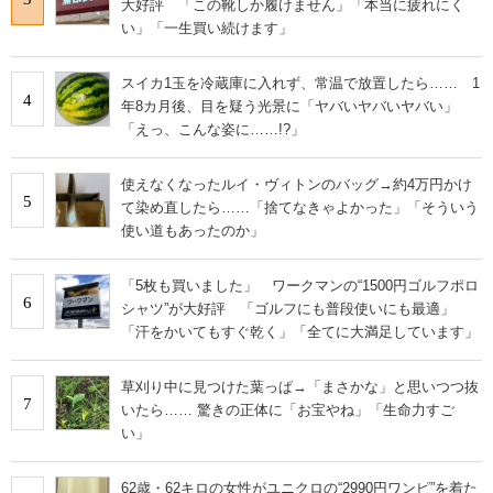
大好評 「この靴しか履けません」「本当に疲れにく
い」「一生買い続けます」
スイカ1玉を冷蔵庫に入れず、常温で放置したら…… 1
4
年8カ月後、目を疑う光景に「ヤバいヤバいヤバい」
「えっ、こんな姿に……!?」
使えなくなったルイ・ヴィトンのバッグ→約4万円かけ
5
て染め直したら……「捨てなきゃよかった」「そういう
使い道もあったのか」
「5枚も買いました」 ワークマンの“1500円ゴルフポロ
6
シャツ”が大好評 「ゴルフにも普段使いにも最適」
「汗をかいてもすぐ乾く」「全てに大満足しています」
草刈り中に見つけた葉っぱ→「まさかな」と思いつつ抜
7
いたら…… 驚きの正体に「お宝やね」「生命力すご
い」
62歳・62キロの女性がユニクロの“2990円ワンピ”を着た