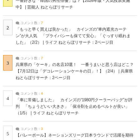
一番好きな「韓国の男性俳優」は？【2026年版・人気投票実施
中】 | 芸能人 ねとらぼリサーチ
コメント数：
7
2
「もっと早く買えば良かった」 カインズの“車内遮光カーテ
ン”が大人気 「プライバシーも保てて安心」「ぐっすり眠れま
した」（2/2） | ライフ ねとらぼリサーチ：2ページ目
コメント数：
7
3
兵庫県の「ケーキ」の名店10選！ 一番うまいと思う店はどこ？
【7月12日は「デコレーションケーキの日」！】（2/4） | 兵庫県
ねとらぼリサーチ：2ページ目
コメント数：
4
4
「車に常備しました」 カインズの“1980円クーラーバッグ”が評
判 「ちょうどいい大きさ」「保冷剤を止めるベルトが良い」
（1/5） | ライフ ねとらぼリサーチ
コメント数：
3
5
【バレーボール】ネーションズリーグ日本ラウンドで活躍を期待