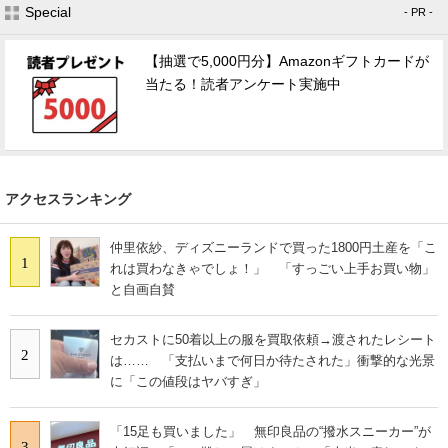
Special
- PR -
【抽選で5,000円分】Amazonギフトカードが
当たる！読者アンケート実施中
アクセスランキング
仲里依紗、ディズニーランドで買った1800円土産を「こ
1
れは買わなきゃでしょ！」 「すっごい上手お買い物」
と自画自賛
セカストに50着以上の服を買取依頼→渡されたレシート
2
は…… 「支払いまで何日か待たされた」衝撃的な光景
に「この値段はヤバすぎ」
「15足も買いました」 無印良品の“撥水スニーカー”が
3