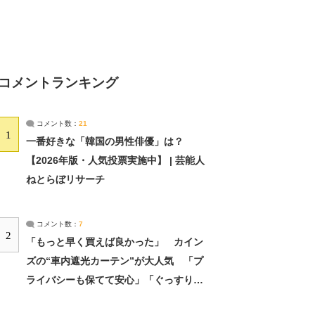
コメントランキング
コメント数：
21
1
一番好きな「韓国の男性俳優」は？
【2026年版・人気投票実施中】 | 芸能人
ねとらぼリサーチ
コメント数：
7
2
「もっと早く買えば良かった」 カイン
ズの“車内遮光カーテン”が大人気 「プ
ライバシーも保てて安心」「ぐっすり眠
れました」（2/2） | ライフ ねとらぼリ