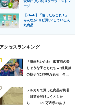
安全に 買い切りクラウドストレ
門メディア
建設×テクノロジーの最前線
ージ
【iHerb】「迷ったらこれ！」
みんなが"リピ買い"している人
気商品
アクセスランキング
1
「映画ちいかわ」鑑賞前の楽
しそうな子どもたち→“鑑賞後
の様子”に2900万表示「そう
なるわなw」「分かるよ」
2
「いったい何が」
メルカリで買った商品が到着
→封筒を開けようとした
ら…… 650万表示のありえ