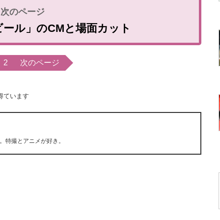
ビール」のCMと場面カット
2
次のページ
得ています
。特撮とアニメが好き。