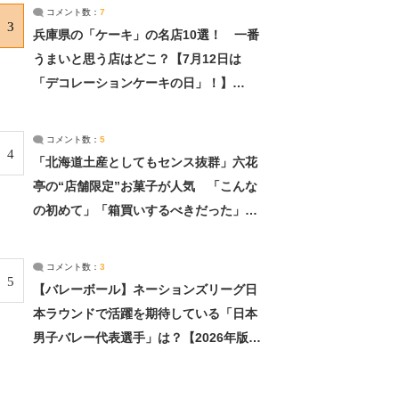
サーチ：2ページ目
コメント数：
7
3
兵庫県の「ケーキ」の名店10選！ 一番
うまいと思う店はどこ？【7月12日は
「デコレーションケーキの日」！】
（2/4） | 兵庫県 ねとらぼリサーチ：2ペ
ージ目
コメント数：
5
4
「北海道土産としてもセンス抜群」六花
亭の“店舗限定”お菓子が人気 「こんな
の初めて」「箱買いするべきだった」
（1/2） | 北海道 ねとらぼリサーチ
コメント数：
3
5
【バレーボール】ネーションズリーグ日
本ラウンドで活躍を期待している「日本
男子バレー代表選手」は？【2026年版・
人気投票実施中】（投票結果） | スポー
ツ ねとらぼリサーチ