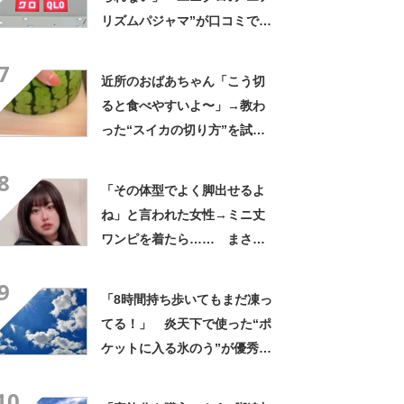
リズムパジャマ”が口コミで好
評 「冷房をつけっぱなしで
7
も長袖がありがたい」「夏で
近所のおばあちゃん「こう切
も暑く感じない」
ると食べやすいよ〜」→教わ
った“スイカの切り方”を試し
てみると…… 目からウロコ
8
の光景に「やってみます」
「その体型でよく脚出せるよ
ね」と言われた女性→ミニ丈
ワンピを着たら…… まさか
の姿に「『マジか！』って叫
9
んだ」「スーパーオシャレ」
「8時間持ち歩いてもまだ凍っ
てる！」 炎天下で使った“ポ
ケットに入る氷のう”が優秀す
ぎた 「体が一気に冷え
10
る！」「車内に半日置いても