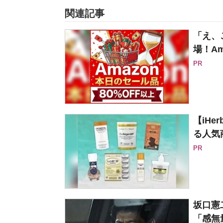
関連記事
「え、
場！Am
PR
【iH
る人気
PR
坂口憲
「感無