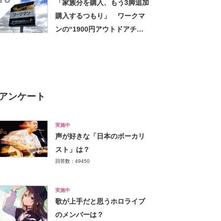
「家族分を購入、もう3脚追加
ひんやり」【使用レビュー】
購入するつもり」 ワークマ
ンの“1900円アウトドアチェ
ア”に反響 「90キロ級でも安
心して座れた」「キャンプの1
軍」の声
アンケート
実施中
声が好きな「日本のボーカリ
スト」は？
回答数：49450
実施中
歌が上手だと思うホロライブ
のメンバーは？