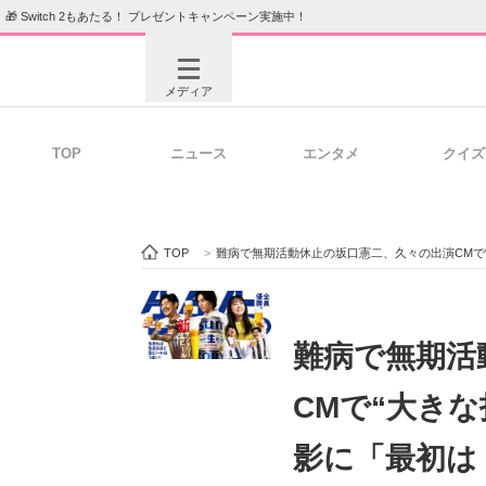
🎁 Switch 2もあたる！ プレゼントキャンペーン実施中！
メディア
TOP
ニュース
エンタメ
クイズ
注目記事を集めた総合ページ
ITの今
TOP
>
難病で無期活動休止の坂口憲二、久々の出演CMで
ビジネスと働き方のヒント
AI活用
難病で無期活
CMで“大き
ITエンジニア向け専門サイト
企業向けI
影に「最初は