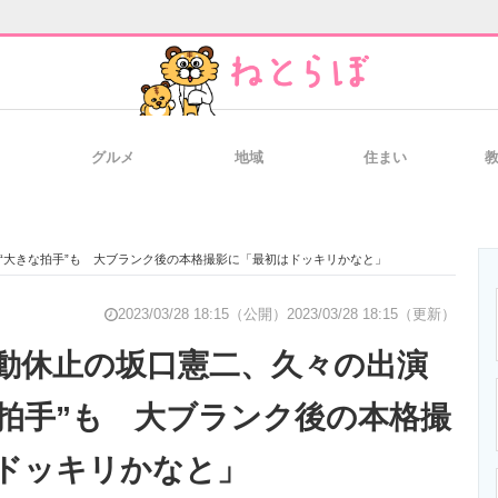
グルメ
地域
住まい
と未来を見通す
スマホと通信の最新トレンド
進化するPCとデ
“大きな拍手”も 大ブランク後の本格撮影に「最初はドッキリかなと」
のいまが分かる
企業ITのトレンドを詳説
経営リーダーの
2023/03/28 18:15（公開）
2023/03/28 18:15（更新）
動休止の坂口憲二、久々の出演
な拍手”も 大ブランク後の本格撮
T製品の総合サイト
IT製品の技術・比較・事例
製造業のIT導入
ドッキリかなと」