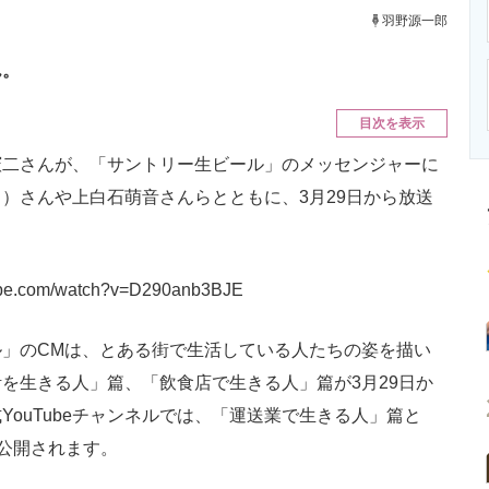
ニクス専門サイト
電子設計の基本と応用
エネルギーの専
羽野源一郎
ん。
目次を表示
二さんが、「サントリー生ビール」のメッセンジャーに
）さんや上白石萌音さんらとともに、3月29日から放送
tube.com/watch?v=D290anb3BJE
」のCMは、とある街で生活している人たちの姿を描い
を生きる人」篇、「飲食店で生きる人」篇が3月29日か
ouTubeチャンネルでは、「運送業で生きる人」篇と
て公開されます。