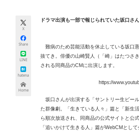
モノづくり技術者専門サイト
エレクトロ
ドラマ出演も一部で報じられていた坂口さ
X
ちょっと気になるネットの話題
Share
難病のため芸能活動を休止している坂口憲
抜てき。俳優の山崎賢人（「崎」はたつさき
LINE
される同商品のCMに出演します。
hatena
https://www.you
Home
坂口さんが出演する「サントリー生ビール
た群像劇。「生きている人々」篇と「新生活
ら順次放送され、同商品の公式サイトと公式Y
「追いかけて生きる人」篇がWebCMとし