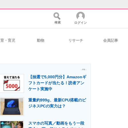
検索
ログイン
教育・育児
動物
リサーチ
会員記事
バイスの未来
好きが集まる 比べて選べる
- PR -
【抽選で5,000円分】Amazonギ
コミュニティ
マーケ×ITの今がよく分かる
フトカードが当たる！読者アン
ケート実施中
重量約999g、最新CPU搭載のビ
・活用を支援
ジネスPCの実力は？
スマホの写真／動画をもう一段