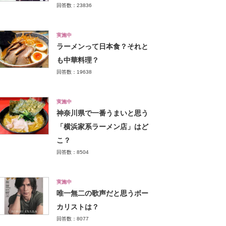
回答数：23836
実施中
ラーメンって日本食？それと
も中華料理？
回答数：19638
実施中
神奈川県で一番うまいと思う
「横浜家系ラーメン店」はど
こ？
回答数：8504
実施中
唯一無二の歌声だと思うボー
カリストは？
回答数：8077