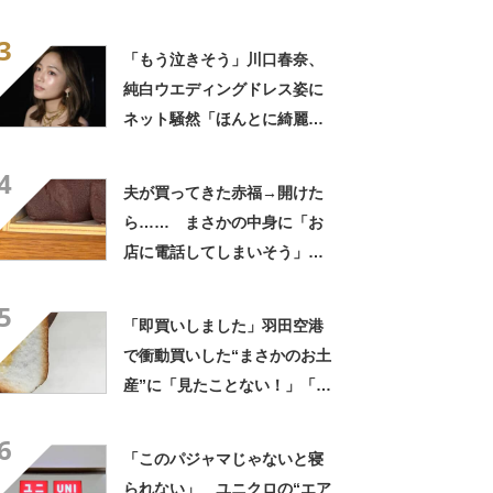
ない光景に「完全に想定外す
3
ぎて笑った」「何者？」
「もう泣きそう」川口春奈、
純白ウエディングドレス姿に
ネット騒然「ほんとに綺麗」
「この笑顔が切なすぎる」
4
夫が買ってきた赤福→開けた
ら…… まさかの中身に「お
店に電話してしまいそう」
「さすがに初めて見ました
5
笑」と107万表示
「即買いしました」羽田空港
で衝動買いした“まさかのお土
産”に「見たことない！」「み
んなに自慢したい」
6
「このパジャマじゃないと寝
られない」 ユニクロの“エア