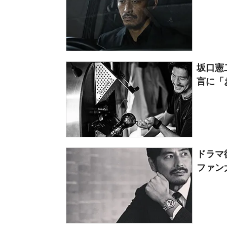
坂口憲
言に「
ドラマ
ファン