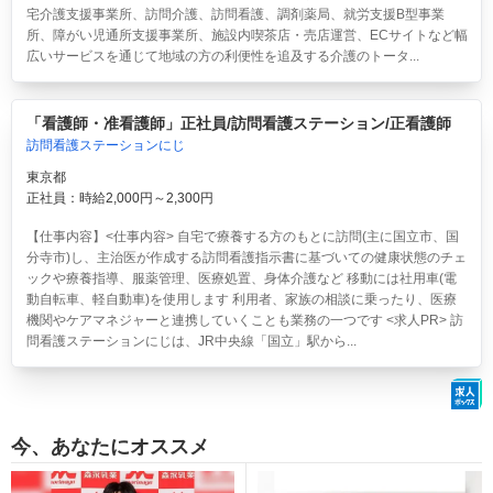
宅介護支援事業所、訪問介護、訪問看護、調剤薬局、就労支援B型事業
所、障がい児通所支援事業所、施設内喫茶店・売店運営、ECサイトなど幅
広いサービスを通じて地域の方の利便性を追及する介護のトータ...
「看護師・准看護師」正社員/訪問看護ステーション/正看護師
訪問看護ステーションにじ
東京都
正社員：時給2,000円～2,300円
【仕事内容】<仕事内容> 自宅で療養する方のもとに訪問(主に国立市、国
分寺市)し、主治医が作成する訪問看護指示書に基づいての健康状態のチェ
ックや療養指導、服薬管理、医療処置、身体介護など 移動には社用車(電
動自転車、軽自動車)を使用します 利用者、家族の相談に乗ったり、医療
機関やケアマネジャーと連携していくことも業務の一つです <求人PR> 訪
問看護ステーションにじは、JR中央線「国立」駅から...
今、あなたにオススメ