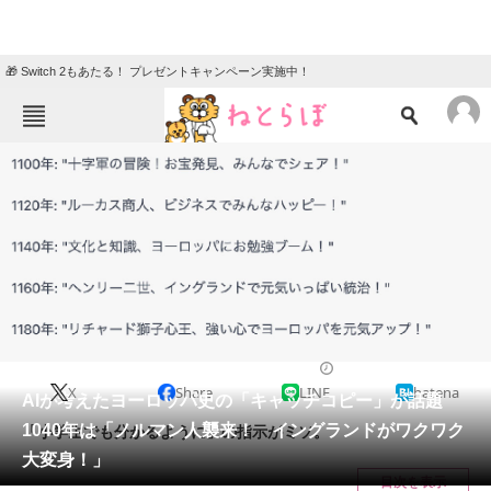
🎁 Switch 2もあたる！ プレゼントキャンペーン実施中！
ねとらぼメニュー
TOP
ニュース
エンタメ
クイズ
グルメ
地域
住まい
教育・育児
動物
リサーチ
2023/04/14 17:00（公開）
X
Share
LINE
hatena
会員記事
AIが考えたヨーロッパ史の「キャッチコピー」が話題
1040年は「ノルマン人襲来！ イングランドがワクワク
「小学生でも分かるように」の指示がミソ。
メディア
大変身！」
目次を表示
注目記事を集めた総合ページ