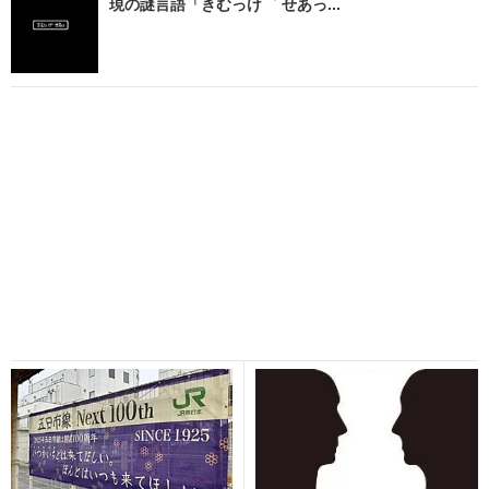
現の謎言語「きむっけ゜ せあっ...