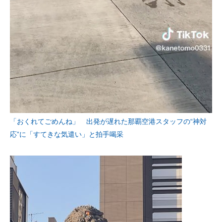
「おくれてごめんね」 出発が遅れた那覇空港スタッフの“神対
応”に「すてきな気遣い」と拍手喝采