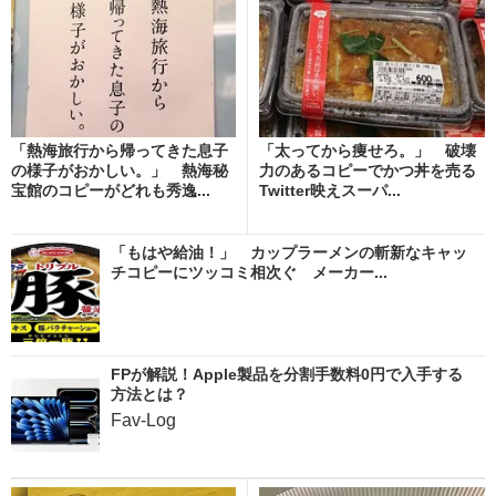
「熱海旅行から帰ってきた息子
「太ってから痩せろ。」 破壊
の様子がおかしい。」 熱海秘
力のあるコピーでかつ丼を売る
宝館のコピーがどれも秀逸...
Twitter映えスーパ...
「もはや給油！」 カップラーメンの斬新なキャッ
チコピーにツッコミ相次ぐ メーカー...
FPが解説！Apple製品を分割手数料0円で入手する
方法とは？
Fav-Log