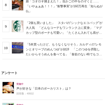
娘「コオロギ捕まえた！」虫かごの中をのぞくと……
8
「いやぁぁあ！！！」“衝撃事実”が160万再生「知らぬが
仏」
「2個も買いました」 スタバの“シックなエコバッグ”が
9
大人気 「どんなコーデもワンランク上に変身」「マグ
カップ型のポーチも可愛い」「たくさん入れても肩が痛
くならない」
「5本買ったけど、もうなくなりそう」カルディの“レモ
10
ンとオリーブのめんつゆ”が好評 「このつゆを摂取し
たいからそうめんを食べてる」「食欲のない時でもコレ
で食べられる」
アンケート
実施中
声が好きな「日本のボーカリスト」は？
回答数：49502