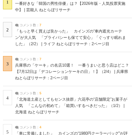
1
一番好きな「韓国の男性俳優」は？【2026年版・人気投票実施
中】 | 芸能人 ねとらぼリサーチ
コメント数：
7
2
「もっと早く買えば良かった」 カインズの“車内遮光カーテ
ン”が大人気 「プライバシーも保てて安心」「ぐっすり眠れま
した」（2/2） | ライフ ねとらぼリサーチ：2ページ目
コメント数：
7
3
兵庫県の「ケーキ」の名店10選！ 一番うまいと思う店はどこ？
【7月12日は「デコレーションケーキの日」！】（2/4） | 兵庫県
ねとらぼリサーチ：2ページ目
コメント数：
5
4
「北海道土産としてもセンス抜群」六花亭の“店舗限定”お菓子が
人気 「こんなの初めて」「箱買いするべきだった」（1/2） |
北海道 ねとらぼリサーチ
コメント数：
4
5
「車に常備しました」 カインズの“1980円クーラーバッグ”が評