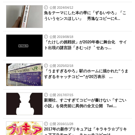
公開 2024/04/12
魚をテーマにした本の帯に「ずるいやろ」「こ
ういうセンスほしい」 秀逸なコピーに4...
公開 2019/08/18
「たけしの挑戦状」が2020年春に舞台化 サイ
ト出現の謎言語「きむっけ゜ せあっ...
公開 2025/02/18
「うますぎるやろ」駅のホームに描かれた“うま
すぎるキャッチコピー”が20万表示 ...
公開 2017/07/15
新潮社、すごすぎてコピーが書けない「すごい
小説」を発売前に異例の全文公開 Twi...
公開 2016/11/28
2017年の新作プリキュアは「キラキラ☆プリキ
ュアアラモード」 キャッチコピーは...