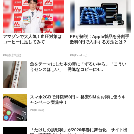
アマゾンで大人気！血圧対策は
FPが解説！Apple製品を分割手
コーヒーに足してみて
数料0円で入手する方法とは？
PR(森永乳業)
PR(Fav-Log)
魚をテーマにした本の帯に「ずるいやろ」「こうい
うセンスほしい」 秀逸なコピーに4...
スマホ2GBで月額850円～ 格安SIMをお得に使うキ
ャンペーン実施中！
PR(IIJmio)
「たけしの挑戦状」が2020年春に舞台化 サイト出