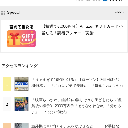
Special
- PR -
【抽選で5,000円分】Amazonギフトカードが
当たる！読者アンケート実施中
アクセスランキング
「うますぎて1億個いける」【ローソン】268円商品に
1
SNS沸く 「これはガチで美味い」「毎食これがいい」
「映画ちいかわ」鑑賞前の楽しそうな子どもたち→“鑑
2
賞後の様子”に2900万表示「そうなるわなw」「分かる
よ」「いったい何が」
室外機に100均アイテムをかぶせると…… お手軽な日