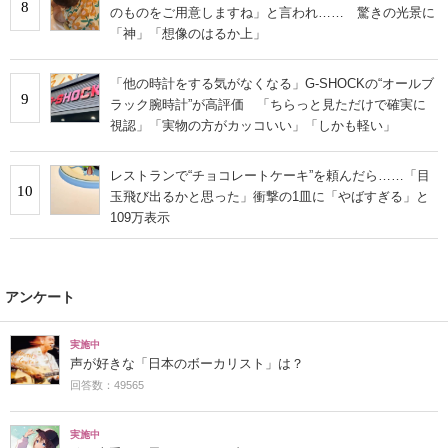
8
のものをご用意しますね」と言われ…… 驚きの光景に
「神」「想像のはるか上」
「他の時計をする気がなくなる」G-SHOCKの“オールブ
9
ラック腕時計”が高評価 「ちらっと見ただけで確実に
視認」「実物の方がカッコいい」「しかも軽い」
レストランで“チョコレートケーキ”を頼んだら……「目
10
玉飛び出るかと思った」衝撃の1皿に「やばすぎる」と
109万表示
アンケート
実施中
声が好きな「日本のボーカリスト」は？
回答数：49565
実施中