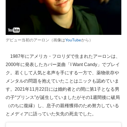
デビュー当初のアーロン（画像は
YouTube
から）
1987年にアメリカ・フロリダで生まれたアーロンは、
2000年に発表したカバー楽曲「I Want Candy」でブレイ
ク。若くして人気と名声を手にする一方で、薬物依存や
メンタルの問題を抱えていたことはニックも認めていま
す。2021年11月22日には婚約者との間に第1子となる男
の子“プリンス”が誕生していましたがその1週間後に破局
（のちに復縁）し、息子の親権獲得のため努力している
とメディアに語っていた矢先の死去でした。