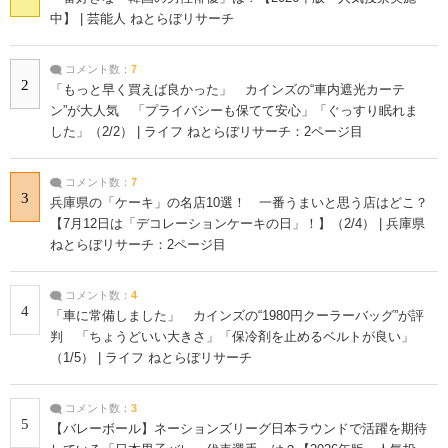
中】 | 芸能人 ねとらぼリサーチ
コメント数：
7
2
「もっと早く買えば良かった」 カインズの“車内遮光カーテ
ン”が大人気 「プライバシーも保てて安心」「ぐっすり眠れま
した」（2/2） | ライフ ねとらぼリサーチ：2ページ目
コメント数：
7
3
兵庫県の「ケーキ」の名店10選！ 一番うまいと思う店はどこ？
【7月12日は「デコレーションケーキの日」！】（2/4） | 兵庫県
ねとらぼリサーチ：2ページ目
コメント数：
4
4
「車に常備しました」 カインズの“1980円クーラーバッグ”が評
判 「ちょうどいい大きさ」「保冷剤を止めるベルトが良い」
（1/5） | ライフ ねとらぼリサーチ
コメント数：
3
5
【バレーボール】ネーションズリーグ日本ラウンドで活躍を期待