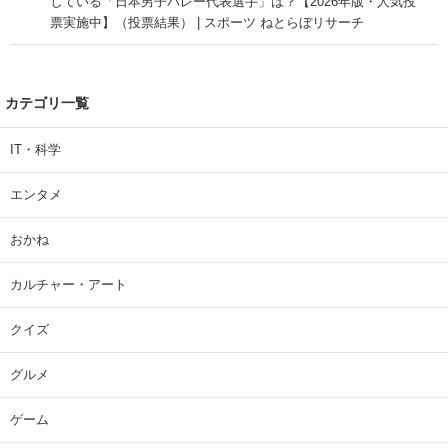
している「日本男子バレー代表選手」は？【2026年版・人気投
票実施中】（投票結果） | スポーツ ねとらぼリサーチ
カテゴリ一覧
IT・科学
エンタメ
おかね
カルチャー・アート
クイズ
グルメ
ゲーム