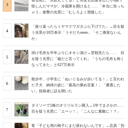
寝る前に「水飲んでくる」と何度も部屋を出た小5娘→
3
怪しんだママが、冷蔵庫を開けると……「本当に笑っち
ゃう」衝撃の光景に「むしろよく我慢した」
「振り返ったらミヤマクワガタぶら下げてた」→目を疑
4
う光景が18万表示「うそだろwww」「そこ痛覚ないん
か」
掛け毛布を半年ぶりにオキシ漬け→翌朝見たら…… 目
5
を疑う光景に「嘘だと言ってくれ」「うちの毛布も怖く
なってきた」と627万表示
散歩中、小学生に「ぬいぐるみが歩いてる！」と言われ
6
た子犬 納得の姿に「最高の褒め言葉！」「遭遇した
い」投稿者に話を聞いた
ダイソーで1株のオリヅルラン購入→1年でまさかの……
7
目を疑う光景に「エーッ！」「こんなに素敵に！？」
客「子ども用の椅子にまだ座れないんです」→店員「別