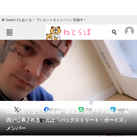
🎁 Switch 2もあたる！ プレゼントキャンペーン実施中！
ねとらぼメニュー
TOP
ニュース
エンタメ
クイズ
グルメ
地域
住まい
教育・育児
動物
リサーチ
2023/04/19 11:55（公開）
X
Share
LINE
hatena
会員記事
34歳で亡くなった米芸能一家出身の元アイドル歌手、死
因が公表される 兄は「バックストリート・ボーイズ」
2022年11月に34歳で死去。
メディア
メンバー
目次を表示
注目記事を集めた総合ページ