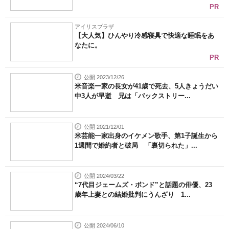
PR
アイリスプラザ
【大人気】ひんやり冷感寝具で快適な睡眠をあ
なたに。
PR
公開 2023/12/26
米音楽一家の長女が41歳で死去、5人きょうだい
中3人が早逝 兄は「バックストリー...
公開 2021/12/01
米芸能一家出身のイケメン歌手、第1子誕生から
1週間で婚約者と破局 「裏切られた」...
公開 2024/03/22
“7代目ジェームズ・ボンド”と話題の俳優、23
歳年上妻との結婚批判にうんざり 1...
公開 2024/06/10