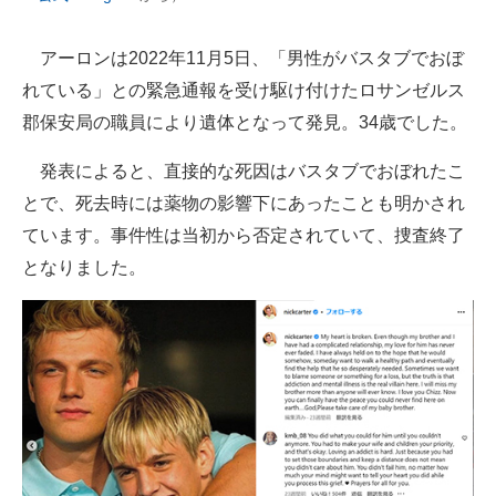
企業向けIT製品の総合サイト
アーロンは2022年11月5日、「男性がバスタブでおぼ
IT製品の技術・比較・事例
れている」との緊急通報を受け駆け付けたロサンゼルス
郡保安局の職員により遺体となって発見。34歳でした。
製造業のIT導入・活用を支援
モノづくり技術者専門サイト
発表によると、直接的な死因はバスタブでおぼれたこ
とで、死去時には薬物の影響下にあったことも明かされ
エレクトロニクス専門サイト
ています。事件性は当初から否定されていて、捜査終了
電子設計の基本と応用
となりました。
エネルギーの専門メディア
建設×テクノロジーの最前線
ちょっと気になるネットの話題