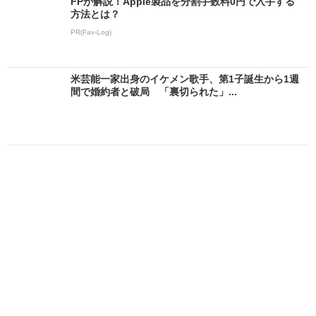
FPが解説！Apple製品を分割手数料0円で入手する
方法とは？
PR(Fav-Log)
米芸能一家出身のイケメン歌手、第1子誕生から1週
間で婚約者と破局 「裏切られた」...