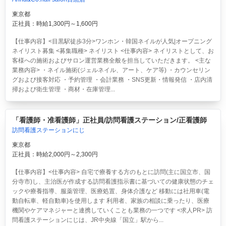
東京都
正社員：時給1,300円～1,600円
【仕事内容】<目黒駅徒歩3分>ワンホン・韓国ネイルが人気|オープニング
ネイリスト募集 <募集職種> ネイリスト <仕事内容> ネイリストとして、お
客様への施術およびサロン運営業務全般を担当していただきます。 <主な
業務内容> ・ネイル施術(ジェルネイル、アート、ケア等) ・カウンセリン
グおよび接客対応 ・予約管理 ・会計業務 ・SNS更新・情報発信 ・店内清
掃および衛生管理 ・商材・在庫管理...
「看護師・准看護師」正社員/訪問看護ステーション/正看護師
訪問看護ステーションにじ
東京都
正社員：時給2,000円～2,300円
【仕事内容】<仕事内容> 自宅で療養する方のもとに訪問(主に国立市、国
分寺市)し、主治医が作成する訪問看護指示書に基づいての健康状態のチェ
ックや療養指導、服薬管理、医療処置、身体介護など 移動には社用車(電
動自転車、軽自動車)を使用します 利用者、家族の相談に乗ったり、医療
機関やケアマネジャーと連携していくことも業務の一つです <求人PR> 訪
問看護ステーションにじは、JR中央線「国立」駅から...