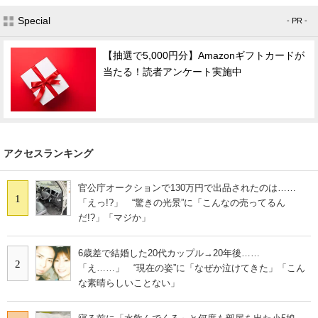
Special
- PR -
【抽選で5,000円分】Amazonギフトカードが
当たる！読者アンケート実施中
アクセスランキング
官公庁オークションで130万円で出品されたのは……
1
「えっ!?」 “驚きの光景”に「こんなの売ってるん
だ!?」「マジか」
6歳差で結婚した20代カップル→20年後……
2
「え……」 “現在の姿”に「なぜか泣けてきた」「こん
な素晴らしいことない」