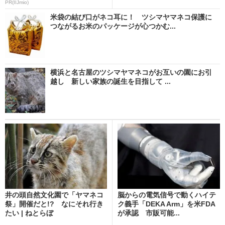
PR(IIJmio)
米袋の結び口がネコ耳に！ ツシマヤマネコ保護に
つながるお米のパッケージが心つかむ...
横浜と名古屋のツシマヤマネコがお互いの園にお引
越し 新しい家族の誕生を目指して ...
井の頭自然文化園で「ヤマネコ
脳からの電気信号で動くハイテ
祭」開催だと!? なにそれ行き
ク義手「DEKA Arm」を米FDA
たい | ねとらぼ
が承認 市販可能...