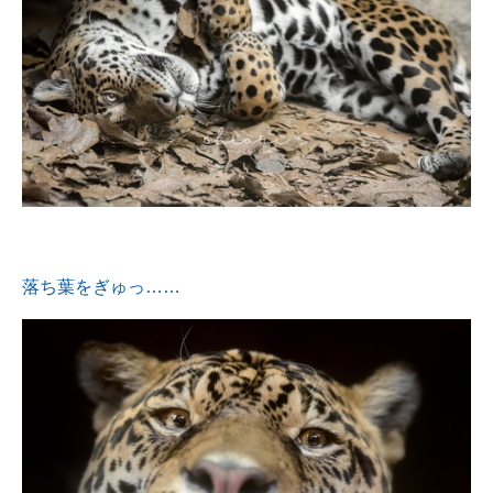
落ち葉をぎゅっ……