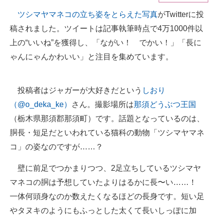
ツシマヤマネコの立ち姿をとらえた写真
がTwitterに投
ITの今と未来を見通す
稿されました。ツイートは記事執筆時点で4万1000件以
スマホと通信の最新トレンド
上の“いいね”を獲得し、「ながい！ でかい！」「長に
ゃんにゃんかわいい」と注目を集めています。
進化するPCとデバイスの未来
好きが集まる 比べて選べる
投稿者はジャガーが大好きだという
しおり
（@o_deka_ke）
さん。撮影場所は
那須どうぶつ王国
ビジネスと働き方のヒント
（栃木県那須郡那須町）です。話題となっているのは、
AI活用のいまが分かる
胴長・短足だといわれている猫科の動物「ツシマヤマネ
企業ITのトレンドを詳説
コ」の姿なのですが……？
経営リーダーのコミュニティ
壁に前足でつかまりつつ、2足立ちしているツシマヤ
マネコの胴は予想していたよりはるかに長〜い……！
マーケ×ITの今がよく分かる
一体何頭身なのか数えたくなるほどの長身です。短い足
ITエンジニア向け専門サイト
やタヌキのようにもふっとした太くて長いしっぽに加