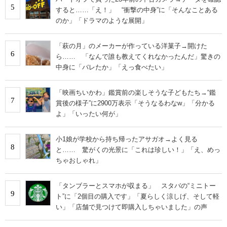
5
すると……「え！」 “衝撃の中身”に「そんなことある
のか」「ドラマのような展開」
「萩の月」のメーカーが作っている洋菓子→開けた
6
ら…… 「なんで誰も教えてくれなかったんだ」驚きの
中身に「バレたか」「えっ食べたい」
「映画ちいかわ」鑑賞前の楽しそうな子どもたち→“鑑
7
賞後の様子”に2900万表示「そうなるわなw」「分かる
よ」「いったい何が」
小1娘が学校から持ち帰ったアサガオ→よく見る
8
と…… 驚がくの光景に「これは珍しい！」「え、めっ
ちゃおしゃれ」
「タンブラーとスマホが収まる」 スタバの“ミニトー
9
ト”に「2個目の購入です」「夏らしく涼しげ、そして軽
い」「店舗で見つけて即購入しちゃいました」の声