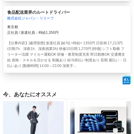
食品配送業界のルートドライバー
株式会社ジャパン・リリーフ
東京都
正社員 / 派遣社員：時給1,350円
【仕事内容】[雇用形態] 派遣社員 [給与] <時給> 1350円 日収例:17,213円
(日勤7h、深夜1h、深夜残業3h) 研修10日間:1,270円 [特徴] シフト勤務 フ
リーター活躍 マイカー通勤OK 研修・教育制度充実 即日勤務OK 交通費支
給 資格・スキルを活かせる 制服あり 給与前払い制度あり 長期 週払い・日
払いあり [勤務時間] 14:00～23:00 深夜手...
今、あなたにオススメ