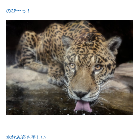
のび〜っ！
水飲み姿も美しい