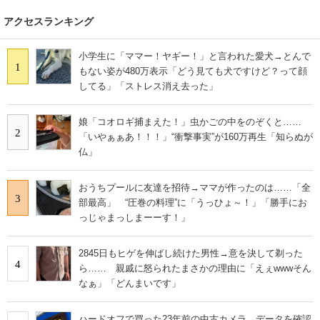
アクセスランキング
小学生に「ママー！ヤギー！」と言われた愛犬→とんで
1
もない姿が480万表示「どう見ても犬ですけど？って顔
してる」「ストレス消え去った」
娘「コオロギ捕まえた！」虫かごの中をのぞくと……
2
「いやぁぁあ！！！」“衝撃事実”が160万再生「知らぬが
仏」
おうちプールに友達を招待→ママが作ったのは……「全
3
部最高」 “圧巻の料理”に「うっひょ～！」「勝手にお
っじゃまっしまーーす！」
2845日もヒゲを伸ばし続けた男性→意を決して剃った
4
ら…… 親戚に怒られたまさかの理由に「えぇwwwそん
なぁ」「どんまいです」
ハードオフで買った23年前の中古カメラ→データを確認