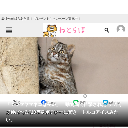
🎁 Switch 2もあたる！ プレゼントキャンペーン実施中！
ねとらぼメニュー
TOP
ニュース
エンタメ
クイズ
グルメ
地域
住まい
教育・育児
動物
リサーチ
2023/04/26 06:00（公開）
X
Share
LINE
hatena
会員記事
「ツシマヤマネコは長い」 動物園で目撃された“デカく
て伸び〜る”10等身ボディーに驚き「トルコアイスみた
あらわになった長い胴体にびっくり！
メディア
い」
目次を表示
注目記事を集めた総合ページ