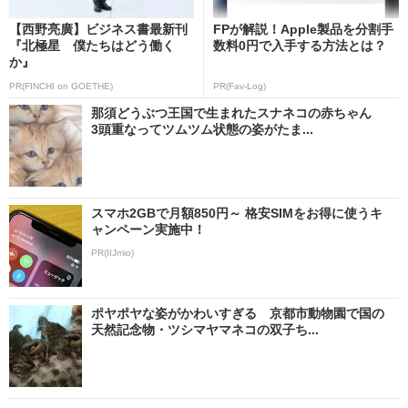
【西野亮廣】ビジネス書最新刊
FPが解説！Apple製品を分割手
『北極星 僕たちはどう働く
数料0円で入手する方法とは？
か』
PR(FINCHI on GOETHE)
PR(Fav-Log)
那須どうぶつ王国で生まれたスナネコの赤ちゃん
3頭重なってツムツム状態の姿がたま...
スマホ2GBで月額850円～ 格安SIMをお得に使うキ
ャンペーン実施中！
PR(IIJmio)
ポヤポヤな姿がかわいすぎる 京都市動物園で国の
天然記念物・ツシマヤマネコの双子ち...