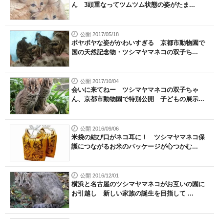
ん 3頭重なってツムツム状態の姿がたま...
公開 2017/05/18
ポヤポヤな姿がかわいすぎる 京都市動物園で
国の天然記念物・ツシマヤマネコの双子ち...
公開 2017/10/04
会いに来てねー ツシマヤマネコの双子ちゃ
ん、京都市動物園で特別公開 子どもの展示...
公開 2016/09/06
米袋の結び口がネコ耳に！ ツシマヤマネコ保
護につながるお米のパッケージが心つかむ...
公開 2016/12/01
横浜と名古屋のツシマヤマネコがお互いの園に
お引越し 新しい家族の誕生を目指して ...