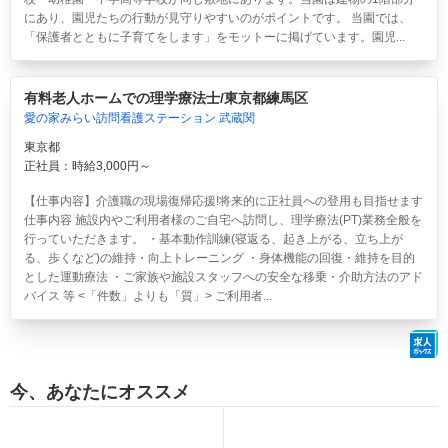
にあり、園児たちの行動が見守りやすいのがポイントです。 当園では、
「保護者とともに子育てをします」をモットーに掲げています。園児...
有料老人ホームでの理学療法士/東京都練馬区
愛の家みらい訪問看護ステーション 武蔵関
東京都
正社員：時給3,000円～
【仕事内容】介護職の現場復帰応援!将来的に正社員への登用も目指せます
仕事内容 施設内やご利用者様のご自宅へ訪問し、理学療法(PT)業務全般を
行っていただきます。 ・基本動作訓練(寝返る、起き上がる、立ち上が
る、歩くなど)の維持・向上トレーニング ・身体機能の回復・維持を目的
とした運動療法 ・ご家族や施設スタッフへの安全な移乗・介助方法のアド
バイス 等 <「件数」よりも「質」> ご利用者...
今、あなたにオススメ