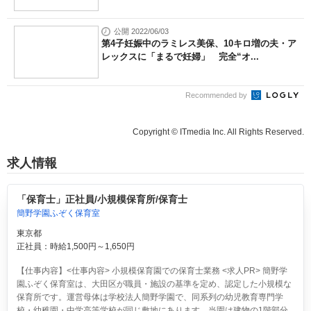
公開 2022/06/03
第4子妊娠中のラミレス美保、10キロ増の夫・ア
レックスに「まるで妊婦」 完全“オ...
Recommended by
Copyright © ITmedia Inc. All Rights Reserved.
求人情報
「保育士」正社員/小規模保育所/保育士
簡野学園ふぞく保育室
東京都
正社員：時給1,500円～1,650円
【仕事内容】<仕事内容> 小規模保育園での保育士業務 <求人PR> 簡野学
園ふぞく保育室は、大田区が職員・施設の基準を定め、認定した小規模な
保育所です。運営母体は学校法人簡野学園で、同系列の幼児教育専門学
校・幼稚園・中学高等学校が同じ敷地にあります。当園は建物の1階部分