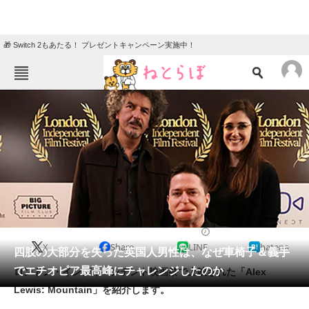
🎁 Switch 2もあたる！ プレゼントキャンペーン実施中！
ねとらぼメニュー
TOP
ニュース
エンタメ
クイズ
グルメ
地域
住まい
教育・育児
動物
リサーチ
2023/04/29 18:00（公開）
X
Share
LINE
hatena
会員記事
四肢の大部分を失った英国人男性は、なぜ車椅子＆義手
でエチオピア最高峰にチャレンジしたのか
ロンドン・インディペンデント映画祭で上映された「Alex
メディア
Lewis: Mountain」を紹介します。
注目記事を集めた総合ページ