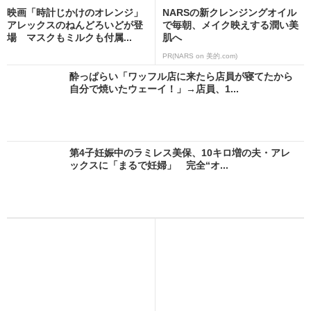
映画「時計じかけのオレンジ」
NARSの新クレンジングオイル
アレックスのねんどろいどが登
で毎朝、メイク映えする潤い美
場 マスクもミルクも付属...
肌へ
PR(NARS on 美的.com)
酔っぱらい「ワッフル店に来たら店員が寝てたから
自分で焼いたウェーイ！」→店員、1...
第4子妊娠中のラミレス美保、10キロ増の夫・アレ
ックスに「まるで妊婦」 完全“オ...