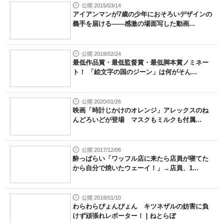
公開 2015/03/14
アイアンマンが7歳の少年におそろいデザインの
義手を届ける――感激の場面写した動画...
公開 2018/02/24
最低作品賞・最低監督賞・最低脚本賞ノミネー
ト！ 「絵文字の国のジーン」は何がそん...
公開 2020/01/26
映画「時計じかけのオレンジ」アレックスのね
んどろいどが登場 マスクもミルクも付属...
公開 2017/12/06
酔っぱらい「ワッフル店に来たら店員が寝てた
から自分で焼いたウェーイ！」→店員、1...
公開 2018/01/10
わらわらぴょんぴょん キツネザルの妨害に負
けず頑張れレポーター！ | ねとらぼ