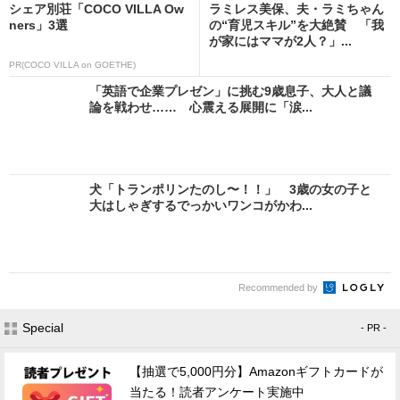
シェア別荘「COCO VILLA Ow
ラミレス美保、夫・ラミちゃん
ners」3選
の“育児スキル”を大絶賛 「我
が家にはママが2人？」...
PR(COCO VILLA on GOETHE)
「英語で企業プレゼン」に挑む9歳息子、大人と議
論を戦わせ…… 心震える展開に「涙...
犬「トランポリンたのし〜！！」 3歳の女の子と
大はしゃぎするでっかいワンコがかわ...
Recommended by
Special
- PR -
【抽選で5,000円分】Amazonギフトカードが
当たる！読者アンケート実施中