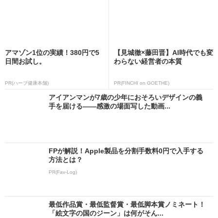
アマゾン1位の実績！380円で5
【見城徹×藤田晋】AI時代でも変
日間お試し。
わらない経営者の本質
PR(ハーブ健康本舗)
PR(FINCHI on GOETHE)
アイアンマンが7歳の少年におそろいデザインの義
手を届ける――感激の場面写した動画...
FPが解説！Apple製品を分割手数料0円で入手する
方法とは？
PR(Fav-Log)
最低作品賞・最低監督賞・最低脚本賞ノミネート！
「絵文字の国のジーン」は何がそん...