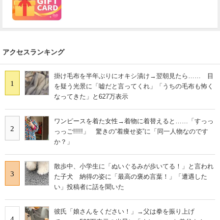
アクセスランキング
掛け毛布を半年ぶりにオキシ漬け→翌朝見たら…… 目
1
を疑う光景に「嘘だと言ってくれ」「うちの毛布も怖く
なってきた」と627万表示
ワンピースを着た女性→着物に着替えると……「すっっ
2
っっご!!!!!」 驚きの“着痩せ姿”に「同一人物なのです
か？」
散歩中、小学生に「ぬいぐるみが歩いてる！」と言われ
3
た子犬 納得の姿に「最高の褒め言葉！」「遭遇した
い」投稿者に話を聞いた
彼氏「娘さんをください！」→父は拳を振り上げ
4