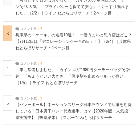
「もっと早く買えば良かった」 カインズの“車内遮光カーテ
ン”が大人気 「プライバシーも保てて安心」「ぐっすり眠れま
した」（2/2） | ライフ ねとらぼリサーチ：2ページ目
コメント数：
7
3
兵庫県の「ケーキ」の名店10選！ 一番うまいと思う店はどこ？
【7月12日は「デコレーションケーキの日」！】（2/4） | 兵庫県
ねとらぼリサーチ：2ページ目
コメント数：
4
4
「車に常備しました」 カインズの“1980円クーラーバッグ”が評
判 「ちょうどいい大きさ」「保冷剤を止めるベルトが良い」
（1/5） | ライフ ねとらぼリサーチ
コメント数：
3
5
【バレーボール】ネーションズリーグ日本ラウンドで活躍を期待
している「日本男子バレー代表選手」は？【2026年版・人気投
票実施中】（投票結果） | スポーツ ねとらぼリサーチ