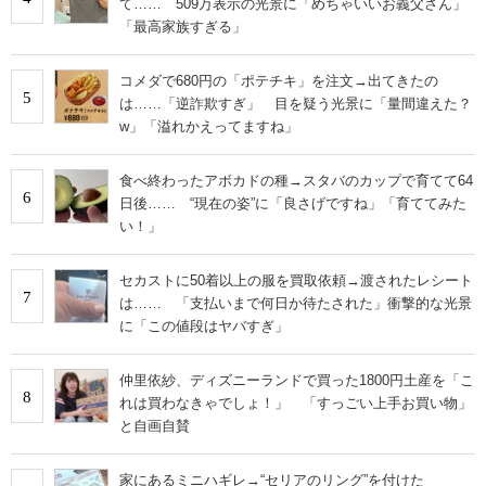
て…… 509万表示の光景に「めちゃいいお義父さん」
「最高家族すぎる」
コメダで680円の「ポテチキ」を注文→出てきたの
5
は……「逆詐欺すぎ」 目を疑う光景に「量間違えた？
w」「溢れかえってますね」
食べ終わったアボカドの種→スタバのカップで育てて64
6
日後…… “現在の姿”に「良さげですね」「育ててみた
い！」
セカストに50着以上の服を買取依頼→渡されたレシート
7
は…… 「支払いまで何日か待たされた」衝撃的な光景
に「この値段はヤバすぎ」
仲里依紗、ディズニーランドで買った1800円土産を「こ
8
れは買わなきゃでしょ！」 「すっごい上手お買い物」
と自画自賛
家にあるミニハギレ→“セリアのリング”を付けた