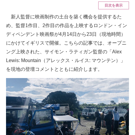
目次を表示
ITの今と未来を見通す
新人監督に映画制作の土台を築く機会を提供するた
め、監督1作目、2作目の作品を上映するロンドン・イン
スマホと通信の最新トレンド
ディペンデント映画祭が4月14日から23日（現地時間）
進化するPCとデバイスの未来
にかけてイギリスで開催。こちらの記事では、オープニ
ング上映された、サイモン・ラティガン監督の「Alex
好きが集まる 比べて選べる
Lewis: Mountain（アレックス・ルイス: マウンテン）」
ビジネスと働き方のヒント
を現地の登壇コメントとともに紹介します。
AI活用のいまが分かる
企業ITのトレンドを詳説
経営リーダーのコミュニティ
マーケ×ITの今がよく分かる
ITエンジニア向け専門サイト