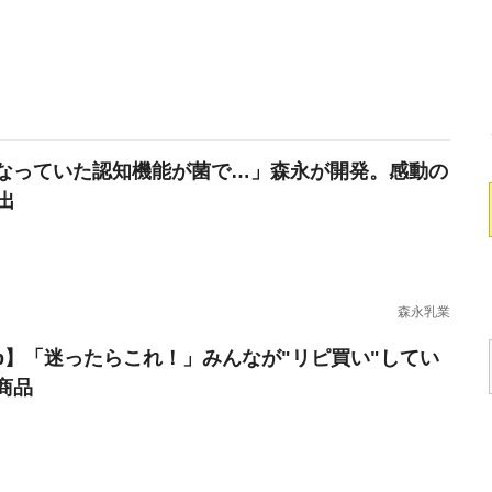
なっていた認知機能が菌で…」森永が開発。感動の
出
森永乳業
erb】「迷ったらこれ！」みんなが"リピ買い"してい
商品