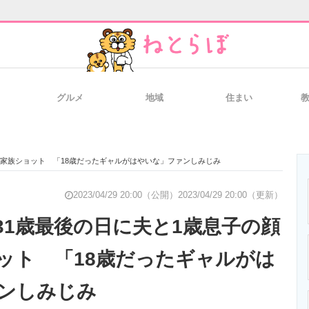
グルメ
地域
住まい
と未来を見通す
スマホと通信の最新トレンド
進化するPCとデ
し家族ショット 「18歳だったギャルがはやいな」ファンしみじみ
のいまが分かる
企業ITのトレンドを詳説
経営リーダーの
2023/04/29 20:00（公開）
2023/04/29 20:00（更新）
31歳最後の日に夫と1歳息子の顔
ット 「18歳だったギャルがは
T製品の総合サイト
IT製品の技術・比較・事例
製造業のIT導入
ンしみじみ