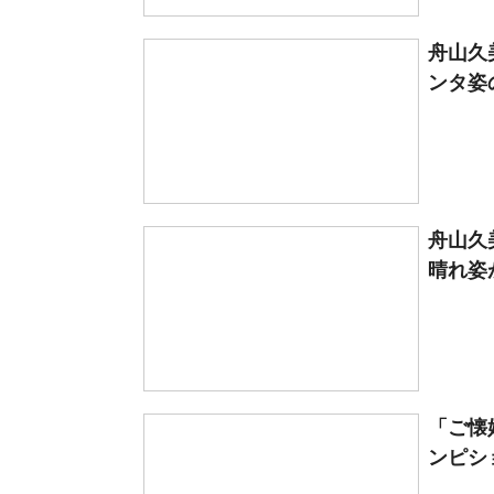
舟山久
ンタ姿
舟山久
晴れ姿
「ご懐
ンピシ