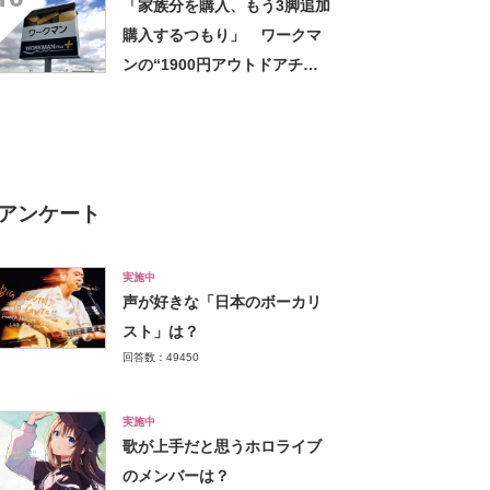
「家族分を購入、もう3脚追加
ひんやり」【使用レビュー】
購入するつもり」 ワークマ
ンの“1900円アウトドアチェ
ア”に反響 「90キロ級でも安
心して座れた」「キャンプの1
軍」の声
アンケート
実施中
声が好きな「日本のボーカリ
スト」は？
回答数：49450
実施中
歌が上手だと思うホロライブ
のメンバーは？