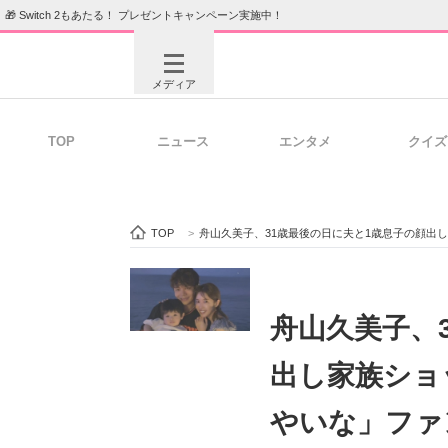
🎁 Switch 2もあたる！ プレゼントキャンペーン実施中！
メディア
TOP
ニュース
エンタメ
クイズ
注目記事を集めた総合ページ
ITの今
TOP
>
舟山久美子、31歳最後の日に夫と1歳息子の顔出
ビジネスと働き方のヒント
AI活用
舟山久美子、
出し家族ショ
ITエンジニア向け専門サイト
企業向けI
やいな」ファ