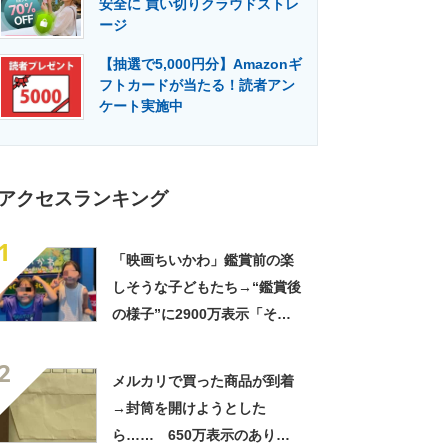
安全に 買い切りクラウドストレ
門メディア
建設×テクノロジーの最前線
ージ
【抽選で5,000円分】Amazonギ
フトカードが当たる！読者アン
ケート実施中
アクセスランキング
1
「映画ちいかわ」鑑賞前の楽
しそうな子どもたち→“鑑賞後
の様子”に2900万表示「そう
なるわなw」「分かるよ」
2
「いったい何が」
メルカリで買った商品が到着
→封筒を開けようとした
ら…… 650万表示のありえ