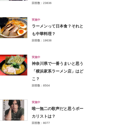
回答数：23836
実施中
ラーメンって日本食？それと
も中華料理？
回答数：19638
実施中
神奈川県で一番うまいと思う
「横浜家系ラーメン店」はど
こ？
回答数：8504
実施中
唯一無二の歌声だと思うボー
カリストは？
回答数：8077