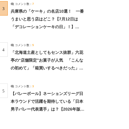
サーチ：2ページ目
コメント数：
7
3
兵庫県の「ケーキ」の名店10選！ 一番
うまいと思う店はどこ？【7月12日は
「デコレーションケーキの日」！】
（2/4） | 兵庫県 ねとらぼリサーチ：2ペ
ージ目
コメント数：
5
4
「北海道土産としてもセンス抜群」六花
亭の“店舗限定”お菓子が人気 「こんな
の初めて」「箱買いするべきだった」
（1/2） | 北海道 ねとらぼリサーチ
コメント数：
3
5
【バレーボール】ネーションズリーグ日
本ラウンドで活躍を期待している「日本
男子バレー代表選手」は？【2026年版・
人気投票実施中】（投票結果） | スポー
ツ ねとらぼリサーチ