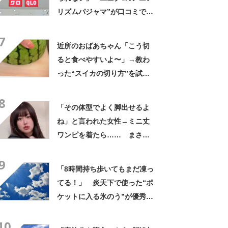
リズムパジャマ”が口コミで好
評 「冷房をつけっぱなしで
7
も長袖がありがたい」「夏で
近所のおばあちゃん「こう切
も暑く感じない」
ると食べやすいよ〜」→教わ
った“スイカの切り方”を試し
てみると…… 目からウロコ
8
の光景に「やってみます」
「その体型でよく脚出せるよ
ね」と言われた女性→ミニ丈
ワンピを着たら…… まさか
の姿に「『マジか！』って叫
9
んだ」「スーパーオシャレ」
「8時間持ち歩いてもまだ凍っ
てる！」 炎天下で使った“ポ
ケットに入る氷のう”が優秀す
ぎた 「体が一気に冷え
10
る！」「車内に半日置いても