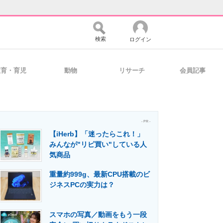
検索
ログイン
教育・育児
動物
リサーチ
会員記事
バイスの未来
好きが集まる 比べて選べる
- PR -
【iHerb】「迷ったらこれ！」
コミュニティ
マーケ×ITの今がよく分かる
みんなが"リピ買い"している人
気商品
重量約999g、最新CPU搭載のビ
・活用を支援
ジネスPCの実力は？
スマホの写真／動画をもう一段