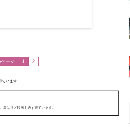
のページ
1
2
得ています
。夏はサメ映画を必ず観ています。