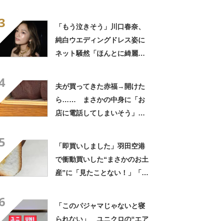
ない光景に「完全に想定外す
3
ぎて笑った」「何者？」
「もう泣きそう」川口春奈、
純白ウエディングドレス姿に
ネット騒然「ほんとに綺麗」
「この笑顔が切なすぎる」
4
夫が買ってきた赤福→開けた
ら…… まさかの中身に「お
店に電話してしまいそう」
「さすがに初めて見ました
5
笑」と107万表示
「即買いしました」羽田空港
で衝動買いした“まさかのお土
産”に「見たことない！」「み
んなに自慢したい」
6
「このパジャマじゃないと寝
られない」 ユニクロの“エア