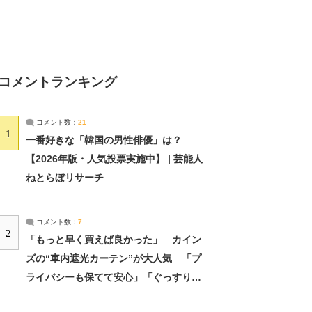
コメントランキング
コメント数：
21
1
一番好きな「韓国の男性俳優」は？
【2026年版・人気投票実施中】 | 芸能人
ねとらぼリサーチ
コメント数：
7
2
「もっと早く買えば良かった」 カイン
ズの“車内遮光カーテン”が大人気 「プ
ライバシーも保てて安心」「ぐっすり眠
れました」（2/2） | ライフ ねとらぼリ