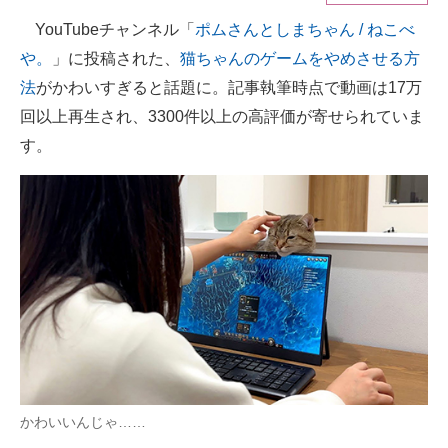
YouTubeチャンネル「
ポムさんとしまちゃん / ねこべ
ITの今と未来を見通す
や。
」に投稿された、
猫ちゃんのゲームをやめさせる方
スマホと通信の最新トレンド
法
がかわいすぎると話題に。記事執筆時点で動画は17万
回以上再生され、3300件以上の高評価が寄せられていま
進化するPCとデバイスの未来
す。
好きが集まる 比べて選べる
ビジネスと働き方のヒント
AI活用のいまが分かる
企業ITのトレンドを詳説
経営リーダーのコミュニティ
マーケ×ITの今がよく分かる
かわいいんじゃ……
ITエンジニア向け専門サイト