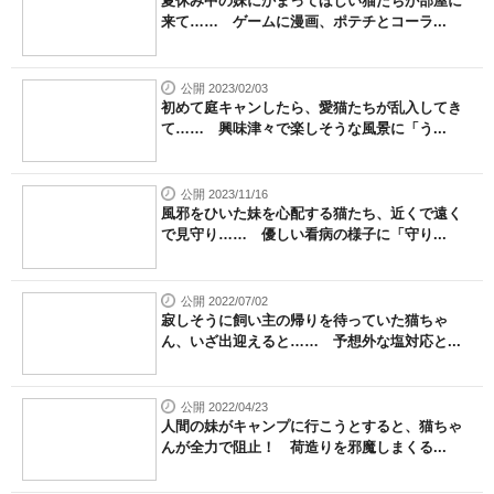
夏休み中の妹にかまってほしい猫たちが部屋に
来て…… ゲームに漫画、ポテチとコーラ...
公開 2023/02/03
初めて庭キャンしたら、愛猫たちが乱入してき
て…… 興味津々で楽しそうな風景に「う...
公開 2023/11/16
風邪をひいた妹を心配する猫たち、近くで遠く
で見守り…… 優しい看病の様子に「守り...
公開 2022/07/02
寂しそうに飼い主の帰りを待っていた猫ちゃ
ん、いざ出迎えると…… 予想外な塩対応と...
公開 2022/04/23
人間の妹がキャンプに行こうとすると、猫ちゃ
んが全力で阻止！ 荷造りを邪魔しまくる...