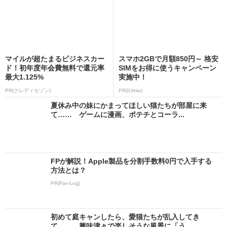
マイルが超たまるビジネスカー
スマホ2GBで月額850円～ 格安
ド！初年度年会費無料で還元率
SIMをお得に使うキャンペーン
最大1.125%
実施中！
PR(クレディセゾン)
PR(IIJmio)
夏休み中の妹にかまってほしい猫たちが部屋に来
て…… ゲームに漫画、ポテチとコーラ...
FPが解説！Apple製品を分割手数料0円で入手する
方法とは？
PR(Fav-Log)
初めて庭キャンしたら、愛猫たちが乱入してき
て…… 興味津々で楽しそうな風景に「う...