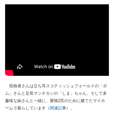
企業向けIT製品の総合サイト
IT製品の技術・比較・事例
製造業のIT導入・活用を支援
モノづくり技術者専門サイト
エレクトロニクス専門サイト
電子設計の基本と応用
エネルギーの専門メディア
建設×テクノロジーの最前線
投稿者さんは立ち耳スコティッシュフォールドの「ポ
ム」さんと足長マンチカンの「しま」ちゃん、そして多
ちょっと気になるネットの話題
趣味な妹さんと一緒に、愛猫2匹のために建てたマイホ
ームで暮らしています（
関連記事
）。