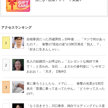
アクセスランキング
自衛隊員だった25歳男性→10年後……「マジで何があっ
1
たの？」 衝撃の“現在の姿”が180万再生「別人…？」
「好きに生きんしゃい」
友人の結婚式へお呼ばれ→「エレガントな格好で来
2
て！」と言われ、当日……まさかの参列姿に「いやすご
おおお！」「天才」【海外】
車に乗ろうとしたら、ドアに…… 衝撃の光景が130万
3
表示「普通に乗って走ってたやん」「どうやって入った
の!?」
「もう泣きそう」川口春奈、純白ウエディングドレス姿