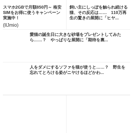
スマホ2GBで月額850円～ 格安
飼い主にしっぽを触られ続ける
SIMをお得に使うキャンペーン
猫、その反応は…… 110万再
実施中！
生の驚きの展開に「ヒヤ...
(IIJmio)
愛猫の誕生日に大きな砂場をプレゼントしてみた
ら……？ やっぱりな展開に「期待を裏...
人をダメにするソファを猫が使うと……？ 野生を
忘れてとろける姿がニヤけるほどかわ...