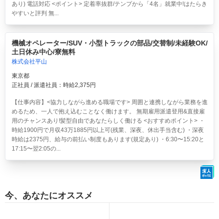
あり) 電話対応 <ポイント> 定着率抜群/テンプから「4名」就業中!はたらき
やすいと評判 無...
機械オペレーター/SUV・小型トラックの部品/交替制/未経験OK/
土日休み中心/寮無料
株式会社平山
東京都
正社員 / 派遣社員：時給2,375円
【仕事内容】<協力しながら進める職場です> 周囲と連携しながら業務を進
めるため、一人で抱え込むことなく働けます。 無期雇用派遣登用&直接雇
用のチャンスあり!髪型自由であなたらしく働ける <おすすめポイント> ・
時給1900円で月収43万1885円以上可(残業、深夜、休出手当含む) ・深夜
時給は2375円、給与の前払い制度もあります(規定あり) ・6:30〜15:20と
17:15〜翌2:05の...
今、あなたにオススメ