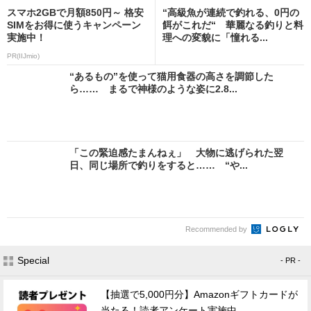
スマホ2GBで月額850円～ 格安
“高級魚が連続で釣れる、0円の
SIMをお得に使うキャンペーン
餌がこれだ“ 華麗なる釣りと料
実施中！
理への変貌に「憧れる...
PR(IIJmio)
“あるもの”を使って猫用食器の高さを調節した
ら…… まるで神様のような姿に2.8...
「この緊迫感たまんねぇ」 大物に逃げられた翌
日、同じ場所で釣りをすると…… “や...
Recommended by
Special
- PR -
【抽選で5,000円分】Amazonギフトカードが
当たる！読者アンケート実施中