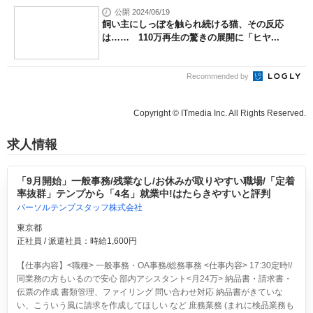
公開 2024/06/19
飼い主にしっぽを触られ続ける猫、その反応
は…… 110万再生の驚きの展開に「ヒヤ...
Recommended by
Copyright © ITmedia Inc. All Rights Reserved.
求人情報
「9月開始」一般事務/残業なし/お休みが取りやすい職場/「定着
率抜群」テンプから「4名」就業中!はたらきやすいと評判
パーソルテンプスタッフ株式会社
東京都
正社員 / 派遣社員：時給1,600円
【仕事内容】<職種> 一般事務・OA事務/総務事務 <仕事内容> 17:30定時!/
同業務の方もいるので安心 部内アシスタント<月24万> 納品書・請求書・
伝票の作成 書類管理、ファイリング 問い合わせ対応 納品書がきていな
い、こういう風に請求を作成してほしい など 庶務業務 (まれに検品業務も