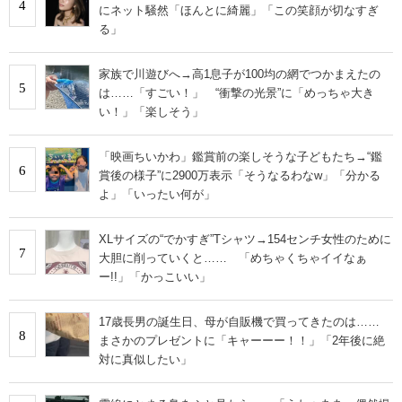
4
にネット騒然「ほんとに綺麗」「この笑顔が切なすぎ
る」
家族で川遊びへ→高1息子が100均の網でつかまえたの
5
は……「すごい！」 “衝撃の光景”に「めっちゃ大き
い！」「楽しそう」
「映画ちいかわ」鑑賞前の楽しそうな子どもたち→“鑑
6
賞後の様子”に2900万表示「そうなるわなw」「分かる
よ」「いったい何が」
XLサイズの“でかすぎ”Tシャツ→154センチ女性のために
7
大胆に削っていくと…… 「めちゃくちゃイイなぁ
ー!!」「かっこいい」
17歳長男の誕生日、母が自販機で買ってきたのは……
8
まさかのプレゼントに「キャーーー！！」「2年後に絶
対に真似したい」