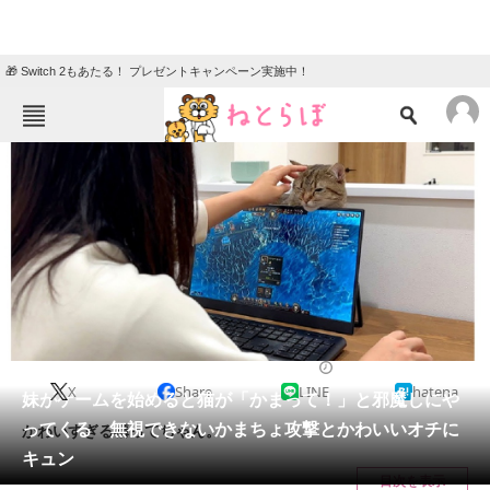
🎁 Switch 2もあたる！ プレゼントキャンペーン実施中！
ねとらぼメニュー
TOP
ニュース
エンタメ
クイズ
グルメ
地域
住まい
教育・育児
動物
リサーチ
2023/05/11 07:30（公開）
X
Share
LINE
hatena
会員記事
妹がゲームを始めると猫が「かまって！」と邪魔しにや
ってくる 無視できないかまちょ攻撃とかわいいオチに
かわいすぎる構ってちゃん。
メディア
キュン
目次を表示
注目記事を集めた総合ページ