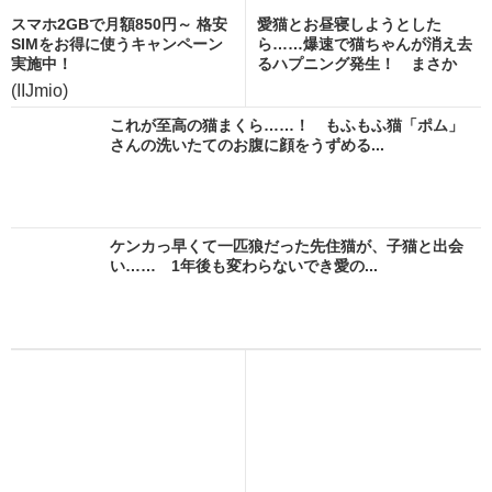
スマホ2GBで月額850円～ 格安
愛猫とお昼寝しようとした
SIMをお得に使うキャンペーン
ら……爆速で猫ちゃんが消え去
実施中！
るハプニング発生！ まさか
の...
(IIJmio)
これが至高の猫まくら……！ もふもふ猫「ポム」
さんの洗いたてのお腹に顔をうずめる...
ケンカっ早くて一匹狼だった先住猫が、子猫と出会
い…… 1年後も変わらないでき愛の...