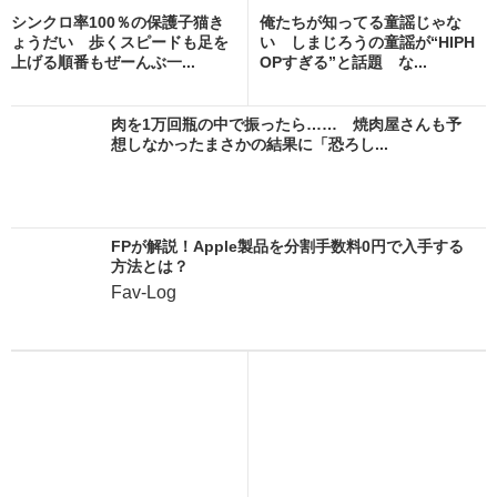
シンクロ率100％の保護子猫き
俺たちが知ってる童謡じゃな
ょうだい 歩くスピードも足を
い しまじろうの童謡が“HIPH
上げる順番もぜーんぶ一...
OPすぎる”と話題 な...
肉を1万回瓶の中で振ったら…… 焼肉屋さんも予
想しなかったまさかの結果に「恐ろし...
FPが解説！Apple製品を分割手数料0円で入手する
方法とは？
Fav-Log