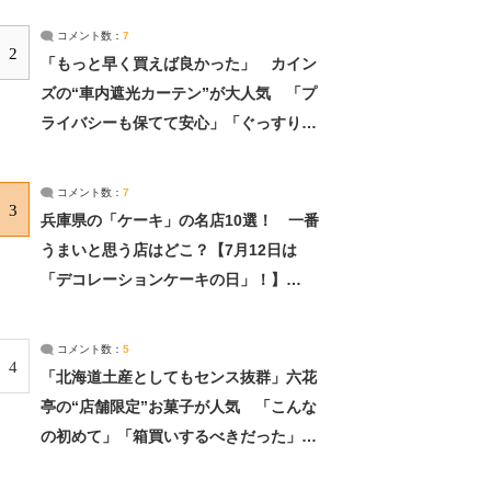
コメント数：
7
2
「もっと早く買えば良かった」 カイン
ズの“車内遮光カーテン”が大人気 「プ
ライバシーも保てて安心」「ぐっすり眠
れました」（2/2） | ライフ ねとらぼリ
サーチ：2ページ目
コメント数：
7
3
兵庫県の「ケーキ」の名店10選！ 一番
うまいと思う店はどこ？【7月12日は
「デコレーションケーキの日」！】
（2/4） | 兵庫県 ねとらぼリサーチ：2ペ
ージ目
コメント数：
5
4
「北海道土産としてもセンス抜群」六花
亭の“店舗限定”お菓子が人気 「こんな
の初めて」「箱買いするべきだった」
（1/2） | 北海道 ねとらぼリサーチ