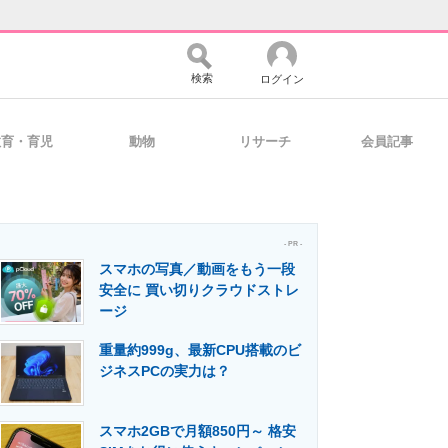
検索
ログイン
教育・育児
動物
リサーチ
会員記事
バイスの未来
好きが集まる 比べて選べる
- PR -
スマホの写真／動画をもう一段
コミュニティ
マーケ×ITの今がよく分かる
安全に 買い切りクラウドストレ
ージ
重量約999g、最新CPU搭載のビ
・活用を支援
ジネスPCの実力は？
スマホ2GBで月額850円～ 格安