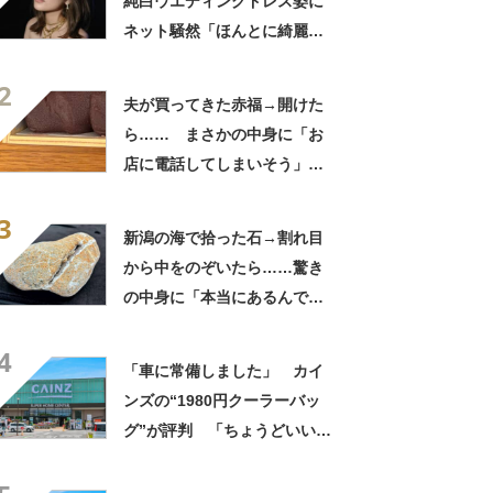
純白ウエディングドレス姿に
ネット騒然「ほんとに綺麗」
「この笑顔が切なすぎる」
2
夫が買ってきた赤福→開けた
ら…… まさかの中身に「お
店に電話してしまいそう」
「さすがに初めて見ました
3
笑」と107万表示
新潟の海で拾った石→割れ目
から中をのぞいたら……驚き
の中身に「本当にあるんです
ね！」「お宝だ」
4
「車に常備しました」 カイ
ンズの“1980円クーラーバッ
グ”が評判 「ちょうどいい大
きさ」「保冷剤を止めるベル
トが良い」