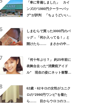
5
「車に常備しました」 カイ
ンズの“1980円クーラーバッ
グ”が評判 「ちょうどいい大
きさ」「保冷剤を止めるベル
6
トが良い」
しまむらで買った3000円のバ
ッグ→「何か入ってる！」と
開けたら…… まさかの中身
に「買いに走った」「コスパ
7
良すぎる」
「何十年ぶり？」 約25年前に
表舞台去った“消費税アイド
ル” 現在の姿にネット衝撃
「いくつになってもかわい
8
い」「また会えるなんて」
62歳・62キロの女性がユニク
ロの“2990円ワンピ”を着た
ら…… 目からウロコのコー