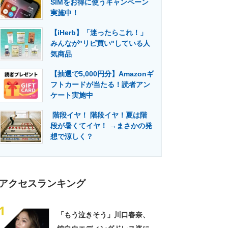
SIMをお得に使うキャンペーン
門メディア
建設×テクノロジーの最前線
実施中！
【iHerb】「迷ったらこれ！」
みんなが"リピ買い"している人
気商品
【抽選で5,000円分】Amazonギ
フトカードが当たる！読者アン
ケート実施中
階段イヤ！ 階段イヤ！夏は階
段が暑くてイヤ！ →まさかの発
想で涼しく？
アクセスランキング
1
「もう泣きそう」川口春奈、