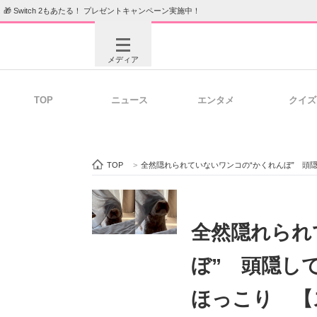
🎁 Switch 2もあたる！ プレゼントキャンペーン実施中！
メディア
TOP
ニュース
エンタメ
クイズ
注目記事を集めた総合ページ
ITの今
TOP
>
全然隠れられていないワンコの“かくれんぼ” 頭
ビジネスと働き方のヒント
AI活用
全然隠れられ
ぼ” 頭隠し
ITエンジニア向け専門サイト
企業向けI
ほっこり 【