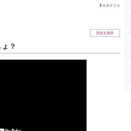
ニクス専門サイト
電子設計の基本と応用
エネルギーの専
カタクリコ
目次を表示
しょ？