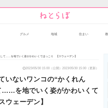
グルメ
地域
住まい
と未来を見通す
スマホと通信の最新トレンド
進化するPCとデ
隠して……を地でいく姿がかわいくてほっこり 【スウェーデン】
のいまが分かる
企業ITのトレンドを詳説
経営リーダーの
2023/05/30 15:00（公開）
2023/05/30 15:00（更新）
ていないワンコの“かくれん
て……を地でいく姿がかわいくて
T製品の総合サイト
IT製品の技術・比較・事例
製造業のIT導入
スウェーデン】