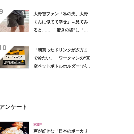
デに「全色ほしいくらい」
9
「参考になりました」
大野智ファン「私の夫、大野
くんに似てて幸せ」→見てみ
ると…… ‟驚きの姿”に「最
高すぎません？」「本物かと
10
思いました！」
「朝買ったドリンクが夕方ま
で冷たい」 ワークマンの“真
空ペットボトルホルダー”が大
好評 「車の中でも冷え冷
え」「もっと早く買えばよか
った」
アンケート
実施中
声が好きな「日本のボーカリ