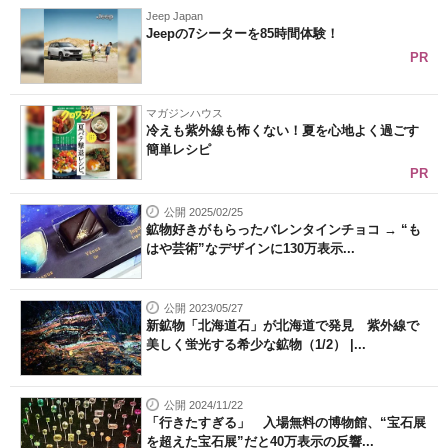
Jeep Japan
Jeepの7シーターを85時間体験！
PR
マガジンハウス
冷えも紫外線も怖くない！夏を心地よく過ごす
簡単レシピ
PR
公開 2025/02/25
鉱物好きがもらったバレンタインチョコ → “も
はや芸術”なデザインに130万表示...
公開 2023/05/27
新鉱物「北海道石」が北海道で発見 紫外線で
美しく蛍光する希少な鉱物（1/2） |...
公開 2024/11/22
「行きたすぎる」 入場無料の博物館、“宝石展
を超えた宝石展”だと40万表示の反響...