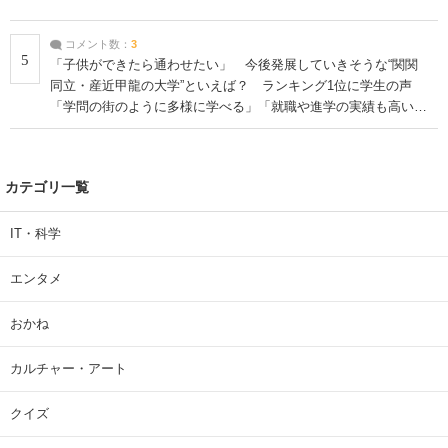
コメント数：
3
5
「子供ができたら通わせたい」 今後発展していきそうな“関関
同立・産近甲龍の大学”といえば？ ランキング1位に学生の声
「学問の街のように多様に学べる」「就職や進学の実績も高い」
| 大学 ねとらぼリサーチ
カテゴリ一覧
IT・科学
エンタメ
おかね
カルチャー・アート
クイズ