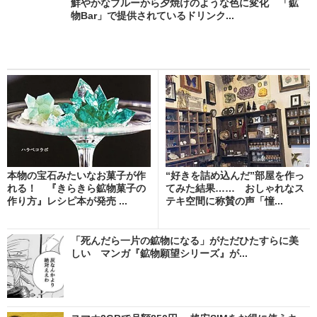
鮮やかなブルーから夕焼けのような色に変化 「鉱
物Bar」で提供されているドリンク...
本物の宝石みたいなお菓子が作
“好きを詰め込んだ”部屋を作っ
れる！ 『きらきら鉱物菓子の
てみた結果…… おしゃれなス
作り方』レシピ本が発売 ...
テキ空間に称賛の声「憧...
「死んだら一片の鉱物になる」がただひたすらに美
しい マンガ『鉱物願望シリーズ』が...