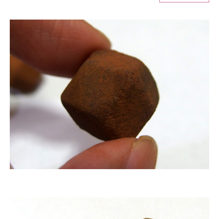
ITの今と未来を見通す
スマホと通信の最新トレンド
進化するPCとデバイスの未来
好きが集まる 比べて選べる
ビジネスと働き方のヒント
AI活用のいまが分かる
企業ITのトレンドを詳説
経営リーダーのコミュニティ
マーケ×ITの今がよく分かる
ITエンジニア向け専門サイト