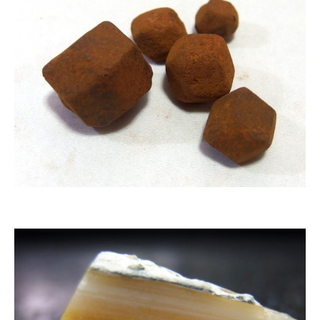
企業向けIT製品の総合サイト
IT製品の技術・比較・事例
製造業のIT導入・活用を支援
モノづくり技術者専門サイト
エレクトロニクス専門サイト
電子設計の基本と応用
エネルギーの専門メディア
建設×テクノロジーの最前線
ちょっと気になるネットの話題