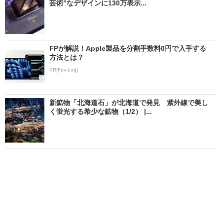
芸術”なデザインに130万表示...
FPが解説！Apple製品を分割手数料0円で入手する
方法とは？
PR(Fav-Log)
新鉱物「北海道石」が北海道で発見 紫外線で美し
く蛍光する希少な鉱物（1/2） |...