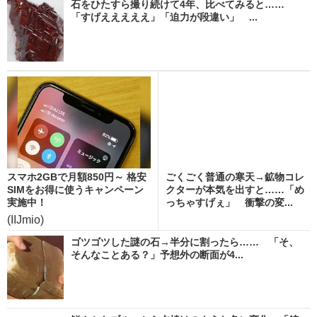
石をひたすら撮り続けて4年、比べてみると……
「すげえええええ」「迫力が段違い」 ...
スマホ2GBで月額850円～ 格安
ごくごく普通の寒天→鉱物コレ
SIMをお得に使うキャンペーン
クターが本気を出すと……「め
実施中！
っちゃすげぇ」 衝撃の変...
(IIJmio)
ゴツゴツした謎の石→半分に割ったら…… 「そ、
そんなことある？」予想外の断面が4...