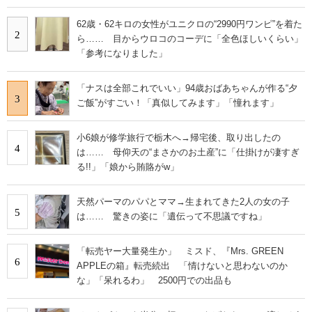
62歳・62キロの女性がユニクロの“2990円ワンピ”を着た
2
ら…… 目からウロコのコーデに「全色ほしいくらい」
「参考になりました」
「ナスは全部これでいい」94歳おばあちゃんが作る“夕
3
ご飯”がすごい！「真似してみます」「憧れます」
小6娘が修学旅行で栃木へ→帰宅後、取り出したの
4
は…… 母仰天の“まさかのお土産”に「仕掛けが凄すぎ
る!!」「娘から賄賂がw」
天然パーマのパパとママ→生まれてきた2人の女の子
5
は…… 驚きの姿に「遺伝って不思議ですね」
「転売ヤー大量発生か」 ミスド、『Mrs. GREEN
6
APPLEの箱』転売続出 「情けないと思わないのか
な」「呆れるわ」 2500円での出品も