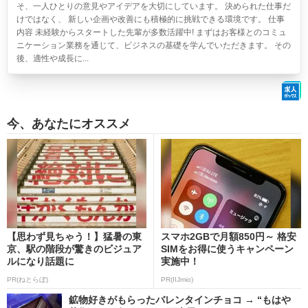
そ、一人ひとりの意見やアイデアを大切にしています。 決められた仕事だ
けではなく、 新しい企画や改善にも積極的に挑戦できる環境です。 仕事
内容 未経験からスタートした先輩が多数活躍中! まずはお客様とのコミュ
ニケーション業務を通じて、ビジネスの基礎を学んでいただきます。 その
後、適性や成長に...
今、あなたにオススメ
【思わず見ちゃう！】猛暑の東
スマホ2GBで月額850円～ 格安
京、駅の階段が驚きのビジュア
SIMをお得に使うキャンペーン
ルになり話題に
実施中！
PR(ねとらぼ)
PR(IIJmio)
鉱物好きがもらったバレンタインチョコ → “もはや