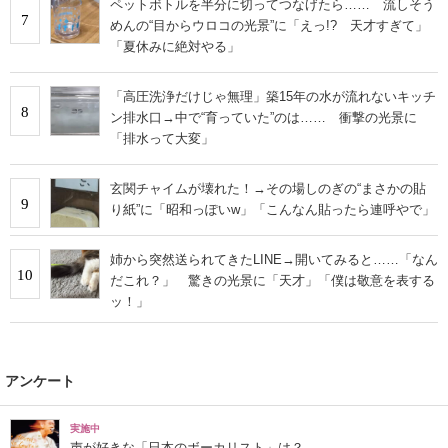
ペットボトルを半分に切ってつなげたら…… 流しそう
7
めんの“目からウロコの光景”に「えっ!? 天才すぎて」
「夏休みに絶対やる」
「高圧洗浄だけじゃ無理」築15年の水が流れないキッチ
8
ン排水口→中で“育っていた”のは…… 衝撃の光景に
「排水って大変」
玄関チャイムが壊れた！→その場しのぎの“まさかの貼
9
り紙”に「昭和っぽいw」「こんなん貼ったら連呼やで」
姉から突然送られてきたLINE→開いてみると……「なん
10
だこれ？」 驚きの光景に「天才」「僕は敬意を表する
ッ！」
アンケート
実施中