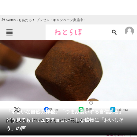
🎁 Switch 2もあたる！ プレゼントキャンペーン実施中！
ねとらぼメニュー
TOP
ニュース
エンタメ
クイズ
グルメ
地域
住まい
教育・育児
動物
リサーチ
2023/06/05 10:45（公開）
X
Share
LINE
hatena
会員記事
「すごいな自然の神秘」「つまみ食いする自信ある」
どう見てもトリュフチョコレートな鉱物に「おいしそ
鉱物とわかっていてもトリュフに見える……！
メディア
う」の声
目次を表示
注目記事を集めた総合ページ