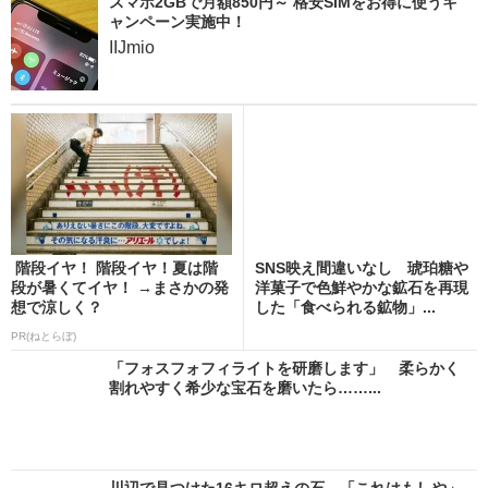
スマホ2GBで月額850円～ 格安SIMをお得に使うキ
ャンペーン実施中！
IIJmio
階段イヤ！ 階段イヤ！夏は階
SNS映え間違いなし 琥珀糖や
段が暑くてイヤ！ →まさかの発
洋菓子で色鮮やかな鉱石を再現
想で涼しく？
した「食べられる鉱物」...
PR(ねとらぼ)
「フォスフォフィライトを研磨します」 柔らかく
割れやすく希少な宝石を磨いたら……...