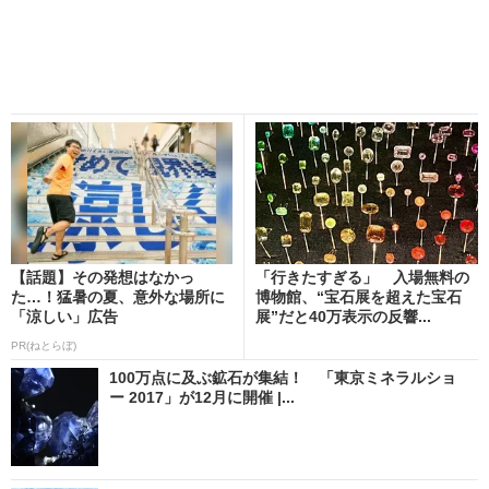
【話題】その発想はなかっ
「行きたすぎる」 入場無料の
た…！猛暑の夏、意外な場所に
博物館、“宝石展を超えた宝石
「涼しい」広告
展”だと40万表示の反響...
PR(ねとらぼ)
100万点に及ぶ鉱石が集結！ 「東京ミネラルショ
ー 2017」が12月に開催 |...