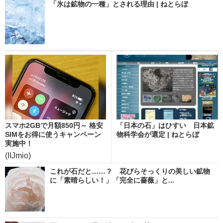
「氷は鉱物の一種」とされる理由 | ねとらぼ
スマホ2GBで月額850円～ 格安
「日本の石」はひすい 日本鉱
SIMをお得に使うキャンペーン
物科学会が選定 | ねとらぼ
実施中！
(IIJmio)
これが石だと……？ 花びらそっくりの美しい鉱物
に「素晴らしい！」「完全に薔薇」と...