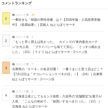
コメントランキング
コメント数：
20
1
一番好きな「韓国の男性俳優」は？【2026年版・人気投票実施
中】（投票結果） | 芸能人 ねとらぼリサーチ
コメント数：
7
2
「もっと早く買えば良かった」 カインズの“車内遮光カーテ
ン”が大人気 「プライバシーも保てて安心」「ぐっすり眠れま
した」（2/2） | ライフ ねとらぼリサーチ：2ページ目
コメント数：
7
3
兵庫県の「ケーキ」の名店10選！ 一番うまいと思う店はどこ？
【7月12日は「デコレーションケーキの日」！】（2/4） | 兵庫県
ねとらぼリサーチ：2ページ目
コメント数：
5
4
「北海道土産としてもセンス抜群」六花亭の“店舗限定”お菓子が
人気 「こんなの初めて」「箱買いするべきだった」（1/2） |
北海道 ねとらぼリサーチ