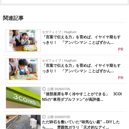
関連記事
セガフェイブ｜HugKum
「言葉で伝える力」を育めば、イヤイヤ期もす
っきり！ 「アンパンマン ことばずかん...
PR
セガフェイブ｜HugKum
「言葉で伝える力」を育めば、イヤイヤ期もす
っきり！ 「アンパンマン ことばずかん...
PR
公開 2026/07/26
「後部座席を早く冷やすことができる」 3COI
NSの“車用ダブルファン”が高評価...
公開 2026/07/25
ただ砕石を敷いていた“味気ない庭”→DIYした
ら…… 雰囲気ガラリ「天才的なアイ...