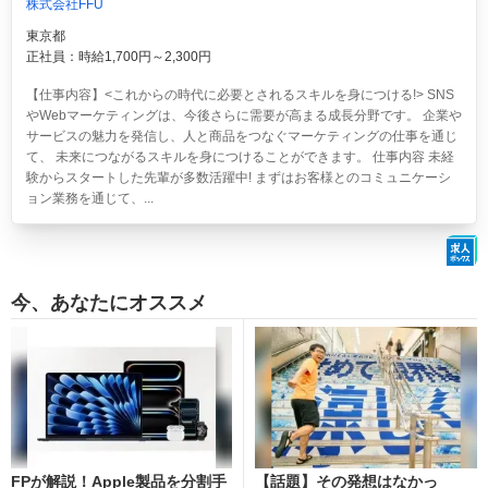
株式会社FFU
東京都
正社員：時給1,700円～2,300円
【仕事内容】<これからの時代に必要とされるスキルを身につける!> SNS
やWebマーケティングは、今後さらに需要が高まる成長分野です。 企業や
サービスの魅力を発信し、人と商品をつなぐマーケティングの仕事を通じ
て、 未来につながるスキルを身につけることができます。 仕事内容 未経
験からスタートした先輩が多数活躍中! まずはお客様とのコミュニケーシ
ョン業務を通じて、...
今、あなたにオススメ
FPが解説！Apple製品を分割手
【話題】その発想はなかっ