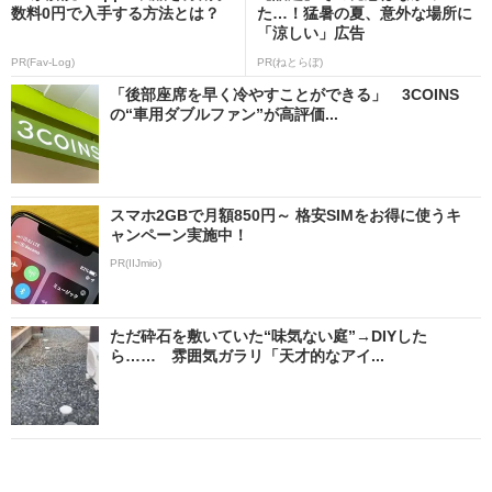
数料0円で入手する方法とは？
た…！猛暑の夏、意外な場所に
「涼しい」広告
PR(Fav-Log)
PR(ねとらぼ)
「後部座席を早く冷やすことができる」 3COINS
の“車用ダブルファン”が高評価...
スマホ2GBで月額850円～ 格安SIMをお得に使うキ
ャンペーン実施中！
PR(IIJmio)
ただ砕石を敷いていた“味気ない庭”→DIYした
ら…… 雰囲気ガラリ「天才的なアイ...