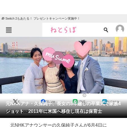
🎁 Switch 2もあたる！ プレゼントキャンペーン実施中！
ねとらぼメニュー
TOP
ニュース
エンタメ
クイズ
グルメ
地域
住まい
教育・育児
動物
リサーチ
2023/06/04 17:29（公開）
X
Share
LINE
hatena
会員記事
元NHKアナ・久保純子、長女の3年越しの卒業式で家族4
ショット 2011年に米国へ移住し現在は保育士
本来なら2020年に行われる予定だった卒業式。
メディア
元NHKアナウンサーの久保純子さんが6月4日に
注目記事を集めた総合ページ