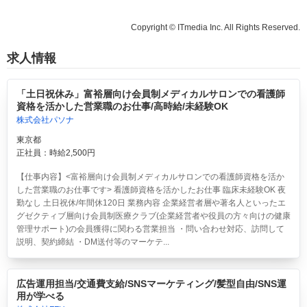
Copyright © ITmedia Inc. All Rights Reserved.
求人情報
「土日祝休み」富裕層向け会員制メディカルサロンでの看護師
資格を活かした営業職のお仕事/高時給/未経験OK
株式会社パソナ
東京都
正社員：時給2,500円
【仕事内容】<富裕層向け会員制メディカルサロンでの看護師資格を活か
した営業職のお仕事です> 看護師資格を活かしたお仕事 臨床未経験OK 夜
勤なし 土日祝休/年間休120日 業務内容 企業経営者層や著名人といったエ
グゼクティブ層向け会員制医療クラブ(企業経営者や役員の方々向けの健康
管理サポート)の会員獲得に関わる営業担当 ・問い合わせ対応、訪問して
説明、契約締結 ・DM送付等のマーケテ...
広告運用担当/交通費支給/SNSマーケティング/髪型自由/SNS運
用が学べる