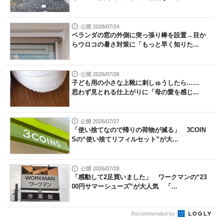
公開 2026/07/24
ベランダの窓の外側に突っ張り棒を設置→目か
らウロコの暑さ対策に「もっと早く知りた...
公開 2026/07/28
子ども用の小さな上靴に刺しゅうしたら……
思わず見とれる仕上がりに「母の愛を感じ...
公開 2026/07/27
「使い捨てなので帰りの荷物が減る」 3COIN
Sの“使い捨てリフィルセット”が大...
公開 2026/07/28
「感動して2足買いました」 ワークマンの“23
00円サマーシューズ”が大人気 「...
Recommended by