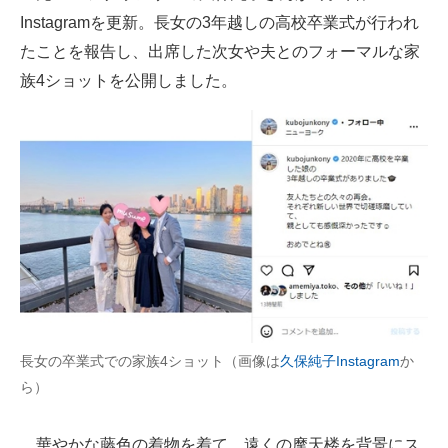
Instagramを更新。長女の3年越しの高校卒業式が行われ
ITの今と未来を見通す
たことを報告し、出席した次女や夫とのフォーマルな家
族4ショットを公開しました。
スマホと通信の最新トレンド
進化するPCとデバイスの未来
好きが集まる 比べて選べる
ビジネスと働き方のヒント
AI活用のいまが分かる
企業ITのトレンドを詳説
経営リーダーのコミュニティ
長女の卒業式での家族4ショット（画像は
久保純子Instagram
か
マーケ×ITの今がよく分かる
ら）
ITエンジニア向け専門サイト
華やかな藤色の着物を着て、遠くの摩天楼を背景にス