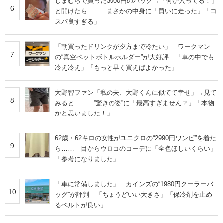
しまむらで買った3000円のバッグ→「何か入ってる！」
6
と開けたら…… まさかの中身に「買いに走った」「コ
スパ良すぎる」
「朝買ったドリンクが夕方まで冷たい」 ワークマン
7
の“真空ペットボトルホルダー”が大好評 「車の中でも
冷え冷え」「もっと早く買えばよかった」
大野智ファン「私の夫、大野くんに似てて幸せ」→見て
8
みると…… ‟驚きの姿”に「最高すぎません？」「本物
かと思いました！」
62歳・62キロの女性がユニクロの“2990円ワンピ”を着た
9
ら…… 目からウロコのコーデに「全色ほしいくらい」
「参考になりました」
「車に常備しました」 カインズの“1980円クーラーバ
10
ッグ”が評判 「ちょうどいい大きさ」「保冷剤を止め
るベルトが良い」