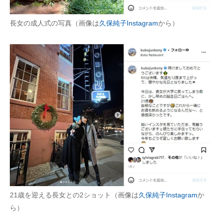
長女の成人式の写真（画像は
久保純子Instagram
から）
21歳を迎える長女との2ショット（画像は
久保純子Instagram
か
ら）