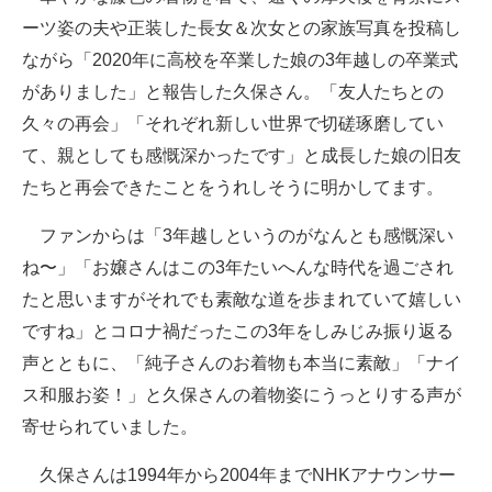
企業向けIT製品の総合サイト
ーツ姿の夫や正装した長女＆次女との家族写真を投稿し
ながら「2020年に高校を卒業した娘の3年越しの卒業式
IT製品の技術・比較・事例
がありました」と報告した久保さん。「友人たちとの
製造業のIT導入・活用を支援
久々の再会」「それぞれ新しい世界で切磋琢磨してい
て、親としても感慨深かったです」と成長した娘の旧友
モノづくり技術者専門サイト
たちと再会できたことをうれしそうに明かしてます。
エレクトロニクス専門サイト
ファンからは「3年越しというのがなんとも感慨深い
電子設計の基本と応用
ね〜」「お嬢さんはこの3年たいへんな時代を過ごされ
たと思いますがそれでも素敵な道を歩まれていて嬉しい
エネルギーの専門メディア
ですね」とコロナ禍だったこの3年をしみじみ振り返る
建設×テクノロジーの最前線
声とともに、「純子さんのお着物も本当に素敵」「ナイ
ス和服お姿！」と久保さんの着物姿にうっとりする声が
ちょっと気になるネットの話題
寄せられていました。
久保さんは1994年から2004年までNHKアナウンサー