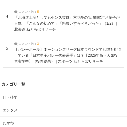
コメント数：
5
4
「北海道土産としてもセンス抜群」六花亭の“店舗限定”お菓子が
人気 「こんなの初めて」「箱買いするべきだった」（1/2） |
北海道 ねとらぼリサーチ
コメント数：
3
5
【バレーボール】ネーションズリーグ日本ラウンドで活躍を期待
している「日本男子バレー代表選手」は？【2026年版・人気投
票実施中】（投票結果） | スポーツ ねとらぼリサーチ
カテゴリ一覧
IT・科学
エンタメ
おかね