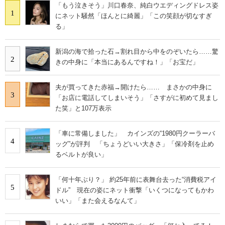
「もう泣きそう」川口春奈、純白ウエディングドレス姿
1
にネット騒然「ほんとに綺麗」「この笑顔が切なすぎ
る」
新潟の海で拾った石→割れ目から中をのぞいたら……驚
2
きの中身に「本当にあるんですね！」「お宝だ」
夫が買ってきた赤福→開けたら…… まさかの中身に
3
「お店に電話してしまいそう」「さすがに初めて見まし
た笑」と107万表示
「車に常備しました」 カインズの“1980円クーラーバ
4
ッグ”が評判 「ちょうどいい大きさ」「保冷剤を止め
るベルトが良い」
「何十年ぶり？」 約25年前に表舞台去った“消費税アイ
5
ドル” 現在の姿にネット衝撃「いくつになってもかわ
いい」「また会えるなんて」