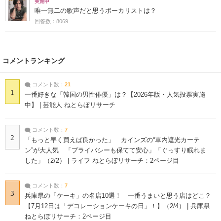
実施中
唯一無二の歌声だと思うボーカリストは？
回答数：8069
コメントランキング
コメント数：
21
1
一番好きな「韓国の男性俳優」は？【2026年版・人気投票実施
中】 | 芸能人 ねとらぼリサーチ
コメント数：
7
2
「もっと早く買えば良かった」 カインズの“車内遮光カーテ
ン”が大人気 「プライバシーも保てて安心」「ぐっすり眠れま
した」（2/2） | ライフ ねとらぼリサーチ：2ページ目
コメント数：
7
3
兵庫県の「ケーキ」の名店10選！ 一番うまいと思う店はどこ？
【7月12日は「デコレーションケーキの日」！】（2/4） | 兵庫県
ねとらぼリサーチ：2ページ目