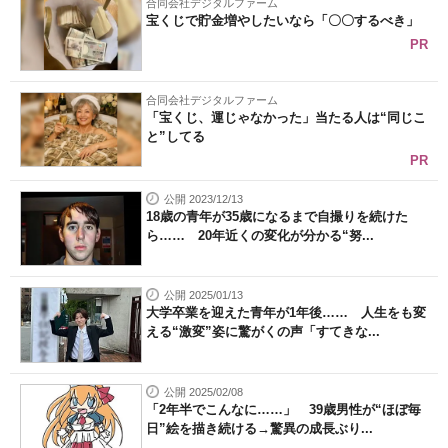
合同会社デジタルファーム
宝くじで貯金増やしたいなら「〇〇するべき」
PR
合同会社デジタルファーム
「宝くじ、運じゃなかった」当たる人は“同じこ
と”してる
PR
公開 2023/12/13
18歳の青年が35歳になるまで自撮りを続けた
ら…… 20年近くの変化が分かる“努...
公開 2025/01/13
大学卒業を迎えた青年が1年後…… 人生をも変
える“激変”姿に驚がくの声「すてきな...
公開 2025/02/08
「2年半でこんなに……」 39歳男性が“ほぼ毎
日”絵を描き続ける→驚異の成長ぶり...