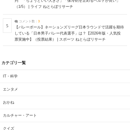
判 「ちょうどいい大きさ」「保冷剤を止めるベルトが良い」
（1/5） | ライフ ねとらぼリサーチ
コメント数：
3
5
【バレーボール】ネーションズリーグ日本ラウンドで活躍を期待
している「日本男子バレー代表選手」は？【2026年版・人気投
票実施中】（投票結果） | スポーツ ねとらぼリサーチ
カテゴリ一覧
IT・科学
エンタメ
おかね
カルチャー・アート
クイズ