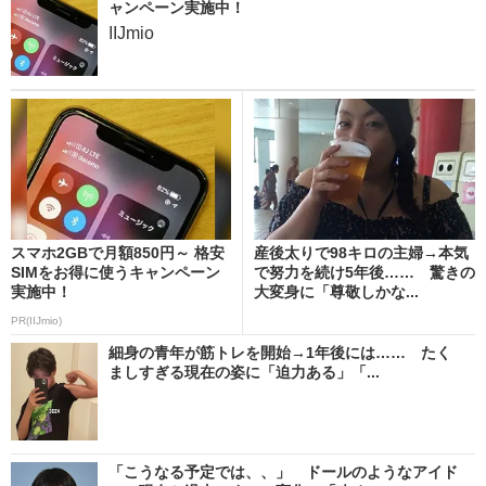
ャンペーン実施中！
IIJmio
スマホ2GBで月額850円～ 格安
産後太りで98キロの主婦→本気
SIMをお得に使うキャンペーン
で努力を続け5年後…… 驚きの
実施中！
大変身に「尊敬しかな...
PR(IIJmio)
細身の青年が筋トレを開始→1年後には…… たく
ましすぎる現在の姿に「迫力ある」「...
「こうなる予定では、、」 ドールのようなアイド