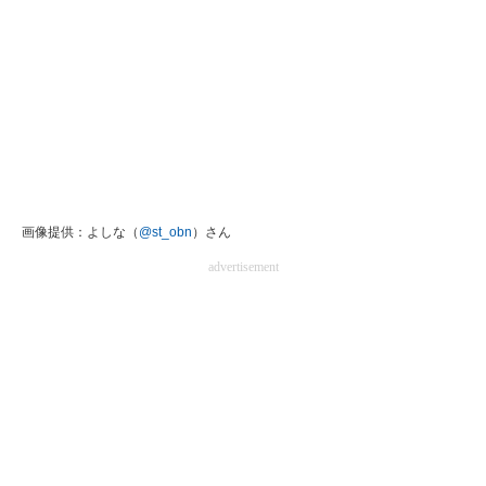
企業向けIT製品の総合サイト
IT製品の技術・比較・事例
製造業のIT導入・活用を支援
モノづくり技術者専門サイト
エレクトロニクス専門サイト
画像提供：よしな（
@st_obn
）さん
電子設計の基本と応用
advertisement
エネルギーの専門メディア
建設×テクノロジーの最前線
ちょっと気になるネットの話題