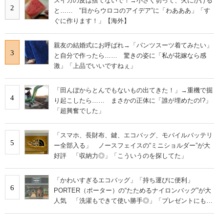
スイカの皮は捨てないで！→小さく切って、火にかける
2
と…… “目からウロコのアイデア”に「わあああ」「す
ぐに作ります！」【海外】
親友の結婚式にお呼ばれ→「パンツスーツ着てみたい」
3
と自分で作ったら…… 驚きの姿に「私が花嫁なら感
激」「上品でいいですねぇ」
「田んぼからとんでもないもの出てきた！」→重機で掘
4
り起こしたら…… まさかの正体に「誰が埋めたの!?」
「超興奮でした」
「スマホ、長財布、鍵、エコバッグ、モバイルバッテリ
5
ー全部入る」 ノースフェイスの“ミニショルダー”が大
好評 「収納力◎」「こういうのを探してた」
「かわいすぎるエコバッグ」「持ち運びに便利」
6
PORTER（ポーター）の“たためるナイロンバッグ”が大
人気 「洗濯もできて使い勝手◎」「プレゼントにもお
すすめ」