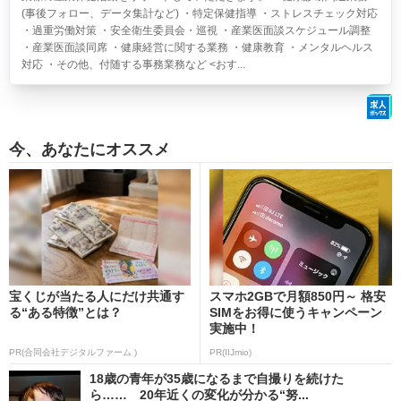
(事後フォロー、データ集計など) ・特定保健指導 ・ストレスチェック対応
・過重労働対策 ・安全衛生委員会・巡視 ・産業医面談スケジュール調整
・産業医面談同席 ・健康経営に関する業務 ・健康教育 ・メンタルヘルス
対応 ・その他、付随する事務業務など <おす...
今、あなたにオススメ
宝くじが当たる人にだけ共通す
スマホ2GBで月額850円～ 格安
る“ある特徴”とは？
SIMをお得に使うキャンペーン
実施中！
PR(合同会社デジタルファーム )
PR(IIJmio)
18歳の青年が35歳になるまで自撮りを続けた
ら…… 20年近くの変化が分かる“努...