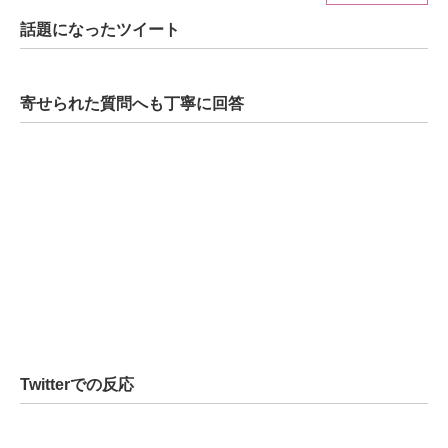
話題になったツイート
ITの今と未来を見通す
スマホと通信の最新トレンド
寄せられた質問へも丁寧に回答
進化するPCとデバイスの未来
好きが集まる 比べて選べる
ビジネスと働き方のヒント
AI活用のいまが分かる
企業ITのトレンドを詳説
経営リーダーのコミュニティ
Twitterでの反応
マーケ×ITの今がよく分かる
ITエンジニア向け専門サイト