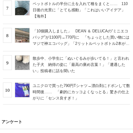
ペットボトルの半分に土を入れて種をまくと…… 110
7
日後の光景に「とても感動」「これはいいアイデア」
【海外】
「10個購入しました」 DEAN ＆ DELUCAの“ミニエコ
8
バッグ”が1100円→770円に 「ちょっとした買い物には
マジで神エコバッグ」「2リットルペットボトル2本がギ
リ入る」
散歩中、小学生に「ぬいぐるみが歩いてる！」と言われ
9
た子犬 納得の姿に「最高の褒め言葉！」「遭遇した
い」投稿者に話を聞いた
ユニクロで買った790円Tシャツ→漂白剤にドボンして数
10
時間後…… 「劇的にカッコよくなっとる」驚きの仕上
がりに「センス良すぎ！」
アンケート