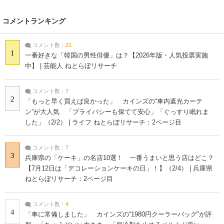
コメントランキング
コメント数：
21
1
一番好きな「韓国の男性俳優」は？【2026年版・人気投票実施
中】 | 芸能人 ねとらぼリサーチ
コメント数：
7
2
「もっと早く買えば良かった」 カインズの“車内遮光カーテ
ン”が大人気 「プライバシーも保てて安心」「ぐっすり眠れま
した」（2/2） | ライフ ねとらぼリサーチ：2ページ目
コメント数：
7
3
兵庫県の「ケーキ」の名店10選！ 一番うまいと思う店はどこ？
【7月12日は「デコレーションケーキの日」！】（2/4） | 兵庫県
ねとらぼリサーチ：2ページ目
コメント数：
4
4
「車に常備しました」 カインズの“1980円クーラーバッグ”が評