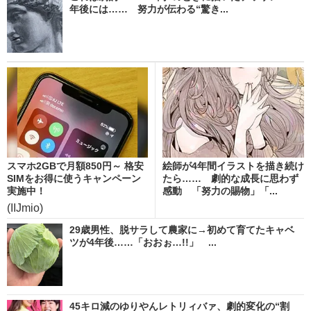
年後には…… 努力が伝わる“驚き...
スマホ2GBで月額850円～ 格安
絵師が4年間イラストを描き続け
SIMをお得に使うキャンペーン
たら…… 劇的な成長に思わず
実施中！
感動 「努力の賜物」「...
(IIJmio)
29歳男性、脱サラして農家に→初めて育てたキャベ
ツが4年後……「おおぉ…!!」 ...
45キロ減のゆりやんレトリィバァ、劇的変化の“割