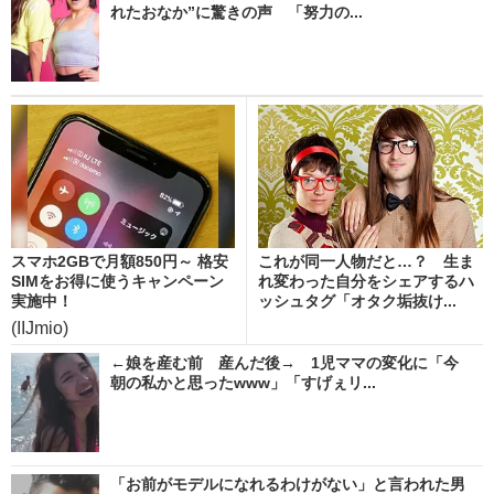
れたおなか”に驚きの声 「努力の...
スマホ2GBで月額850円～ 格安
これが同一人物だと…？ 生ま
SIMをお得に使うキャンペーン
れ変わった自分をシェアするハ
実施中！
ッシュタグ「オタク垢抜け...
(IIJmio)
←娘を産む前 産んだ後→ 1児ママの変化に「今
朝の私かと思ったwww」「すげぇリ...
「お前がモデルになれるわけがない」と言われた男