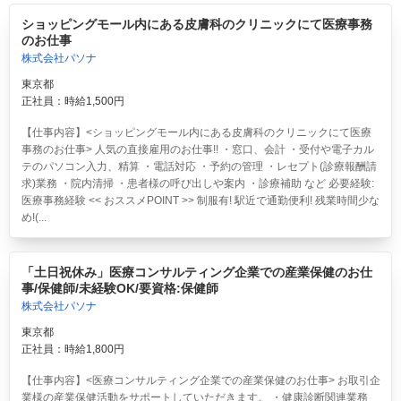
ショッピングモール内にある皮膚科のクリニックにて医療事務
のお仕事
株式会社パソナ
東京都
正社員：時給1,500円
【仕事内容】<ショッピングモール内にある皮膚科のクリニックにて医療
事務のお仕事> 人気の直接雇用のお仕事!! ・窓口、会計 ・受付や電子カル
テのパソコン入力、精算 ・電話対応 ・予約の管理 ・レセプト(診療報酬請
求)業務 ・院内清掃 ・患者様の呼び出しや案内 ・診療補助 など 必要経験:
医療事務経験 << おススメPOINT >> 制服有! 駅近で通勤便利! 残業時間少な
め!(...
「土日祝休み」医療コンサルティング企業での産業保健のお仕
事/保健師/未経験OK/要資格:保健師
株式会社パソナ
東京都
正社員：時給1,800円
【仕事内容】<医療コンサルティング企業での産業保健のお仕事> お取引企
業様の産業保健活動をサポートしていただきます。 ・健康診断関連業務