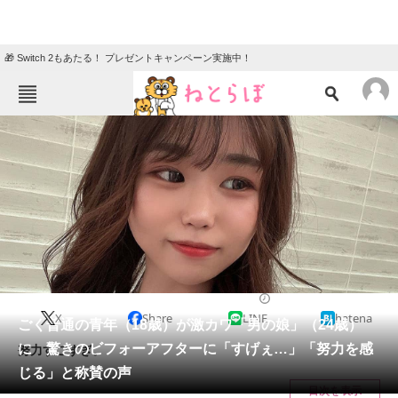
🎁 Switch 2もあたる！ プレゼントキャンペーン実施中！
ねとらぼメニュー
TOP
ニュース
エンタメ
クイズ
グルメ
地域
住まい
教育・育児
動物
リサーチ
2023/06/08 17:10（公開）
X
Share
LINE
hatena
会員記事
ごく普通の青年（18歳）が激カワ「男の娘」（24歳）
に 驚きのビフォーアフターに「すげぇ…」「努力を感
努力すごすぎ。
メディア
じる」と称賛の声
目次を表示
注目記事を集めた総合ページ