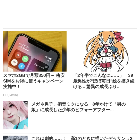
スマホ2GBで月額850円～ 格安
「2年半でこんなに……」 39
SIMをお得に使うキャンペーン
歳男性が“ほぼ毎日”絵を描き続
実施中！
ける→驚異の成長ぶり...
PR(IIJmio)
メガネ男子、初音ミクになる 8年かけて「男の
娘」に成長した少年のビフォーアフター...
これは劇的……！ 高1のときに描いたデッサン→2