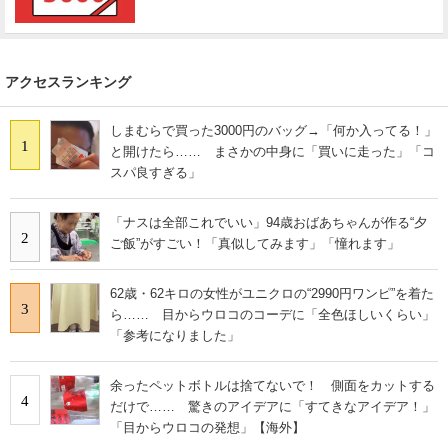
アクセスランキング
しまむらで買った3000円のバッグ→「何か入ってる！」
1
と開けたら…… まさかの中身に「買いに走った」「コ
スパ良すぎる」
「ナスは全部これでいい」94歳おばあちゃんが作る“夕
2
ご飯”がすごい！「真似してみます」「憧れます」
62歳・62キロの女性がユニクロの“2990円ワンピ”を着た
3
ら…… 目からウロコのコーデに「全色ほしいくらい」
「参考になりました」
余ったペットボトルは捨てないで！ 側面をカットする
4
だけで…… 驚きのアイデアに「すてきなアイデア！」
「目からウロコの発想」【海外】