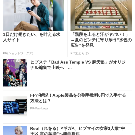
1日だけ働きたい、を叶える求
「階段を上ると汗がヤバい！」
人サイト
→夏のピンチに寄り添う“水色の
広告”を発見
PR(ショットワークス)
PR(ねとらぼ)
ヒプステ「Bad Ass Temple VS 麻天狼」がオリジ
ナル編集で上映へ ...
FPが解説！Apple製品を分割手数料0円で入手する
方法とは？
PR(Fav-Log)
Reol（れをる）×ギガP、ヒプマイの女帝3人衆“中
王区 言の葉党”へ楽曲提供 ...