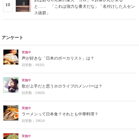
10
と…… 「これは強力な番犬だな」「名付けした人セン
ス抜群」
アンケート
実施中
声が好きな「日本のボーカリスト」は？
回答数：49331
実施中
歌が上手だと思うホロライブのメンバーは？
回答数：23826
実施中
ラーメンって日本食？それとも中華料理？
回答数：19619
実施中