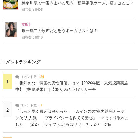
神奈川県で一番うまいと思う「横浜家系ラーメン店」はどこ？
回答数：8495
実施中
唯一無二の歌声だと思うボーカリストは？
回答数：8040
コメントランキング
コメント数：
20
1
一番好きな「韓国の男性俳優」は？【2026年版・人気投票実施
中】（投票結果） | 芸能人 ねとらぼリサーチ
コメント数：
7
2
「もっと早く買えば良かった」 カインズの“車内遮光カーテ
ン”が大人気 「プライバシーも保てて安心」「ぐっすり眠れま
した」（2/2） | ライフ ねとらぼリサーチ：2ページ目