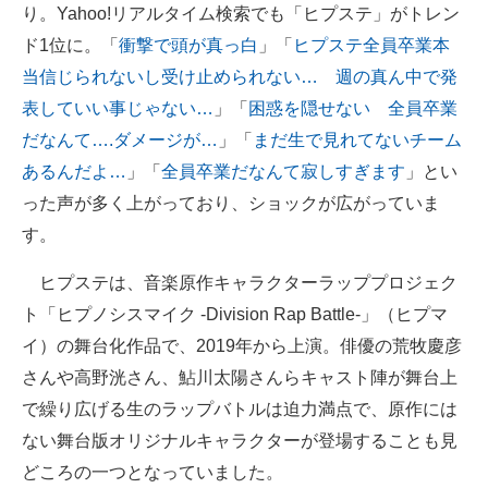
り。Yahoo!リアルタイム検索でも「ヒプステ」がトレン
ド1位に。「
衝撃で頭が真っ白
」「
ヒプステ全員卒業本
当信じられないし受け止められない… 週の真ん中で発
表していい事じゃない…
」「
困惑を隠せない 全員卒業
だなんて….ダメージが…
」「
まだ生で見れてないチーム
あるんだよ…
」「
全員卒業だなんて寂しすぎます
」とい
った声が多く上がっており、ショックが広がっていま
す。
ヒプステは、音楽原作キャラクターラッププロジェク
ト「ヒプノシスマイク -Division Rap Battle-」（ヒプマ
イ）の舞台化作品で、2019年から上演。俳優の荒牧慶彦
さんや高野洸さん、鮎川太陽さんらキャスト陣が舞台上
で繰り広げる生のラップバトルは迫力満点で、原作には
ない舞台版オリジナルキャラクターが登場することも見
どころの一つとなっていました。