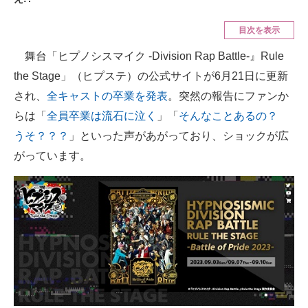
ITの今と未来を見通す
目次を表示
舞台「ヒプノシスマイク -Division Rap Battle-』Rule
スマホと通信の最新トレンド
the Stage」（ヒプステ）の公式サイトが6月21日に更新
進化するPCとデバイスの未来
され、
全キャストの卒業を発表
。突然の報告にファンか
らは「
全員卒業は流石に泣く
」「
そんなことあるの？
好きが集まる 比べて選べる
うそ？？？
」といった声があがっており、ショックが広
ビジネスと働き方のヒント
がっています。
AI活用のいまが分かる
企業ITのトレンドを詳説
経営リーダーのコミュニティ
マーケ×ITの今がよく分かる
ITエンジニア向け専門サイト