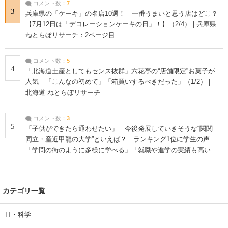
コメント数：
7
3
兵庫県の「ケーキ」の名店10選！ 一番うまいと思う店はどこ？
【7月12日は「デコレーションケーキの日」！】（2/4） | 兵庫県
ねとらぼリサーチ：2ページ目
コメント数：
5
4
「北海道土産としてもセンス抜群」六花亭の“店舗限定”お菓子が
人気 「こんなの初めて」「箱買いするべきだった」（1/2） |
北海道 ねとらぼリサーチ
コメント数：
3
5
「子供ができたら通わせたい」 今後発展していきそうな“関関
同立・産近甲龍の大学”といえば？ ランキング1位に学生の声
「学問の街のように多様に学べる」「就職や進学の実績も高い」
| 大学 ねとらぼリサーチ
カテゴリ一覧
IT・科学