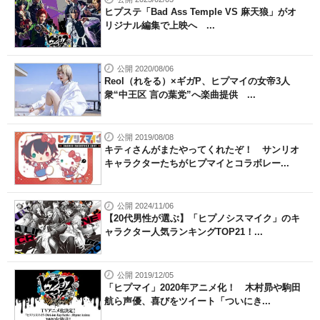
ヒプステ「Bad Ass Temple VS 麻天狼」がオ
リジナル編集で上映へ ...
公開 2020/08/06
Reol（れをる）×ギガP、ヒプマイの女帝3人
衆“中王区 言の葉党”へ楽曲提供 ...
公開 2019/08/08
キティさんがまたやってくれたぞ！ サンリオ
キャラクターたちがヒプマイとコラボレー...
公開 2024/11/06
【20代男性が選ぶ】「ヒプノシスマイク」のキ
ャラクター人気ランキングTOP21！...
公開 2019/12/05
「ヒプマイ」2020年アニメ化！ 木村昴や駒田
航ら声優、喜びをツイート「ついにき...