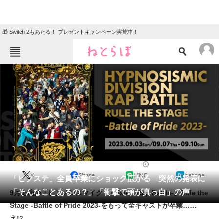
🎁 Switch 2もあたる！ プレゼントキャンペーン実施中！
ねとらぼメニュー
TOP
ニュース
エンタメ
クイズ
グルメ
地域
住まい
教育・育児
動物
リサーチ
2023/06/21 22:05（公開）
X
Share
LINE
hatena
会員記事
「ヒプステ」全員卒業にショック広がる 突然の発表に
「そんなことあるの？」「衝撃で頭が真っ白」の声
9月上演の「ヒプノシスマイク -Division Rap Battle-」Rule the
メディア
Stage -Battle of Pride 2023-をもって全キャストが卒業……
え!?
注目記事を集めた総合ページ