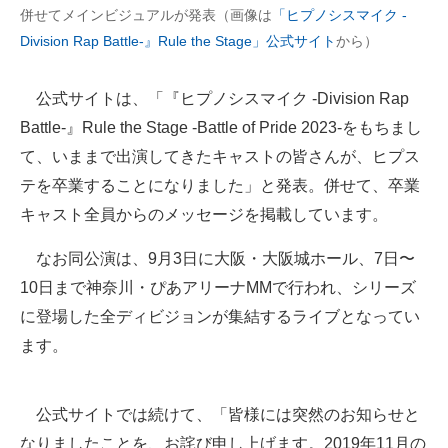
併せてメインビジュアルが発表（画像は
「ヒプノシスマイク -
企業向けIT製品の総合サイト
Division Rap Battle-』Rule the Stage」公式サイト
から）
IT製品の技術・比較・事例
公式サイトは、「『ヒプノシスマイク -Division Rap
製造業のIT導入・活用を支援
Battle-』Rule the Stage -Battle of Pride 2023-をもちまし
モノづくり技術者専門サイト
て、いままで出演してきたキャストの皆さんが、ヒプス
テを卒業することになりました」と発表。併せて、卒業
エレクトロニクス専門サイト
キャスト全員からのメッセージを掲載しています。
電子設計の基本と応用
なお同公演は、9月3日に大阪・大阪城ホール、7日〜
エネルギーの専門メディア
10日まで神奈川・ぴあアリーナMMで行われ、シリーズ
に登場した全ディビジョンが集結するライブとなってい
建設×テクノロジーの最前線
ます。
ちょっと気になるネットの話題
公式サイトでは続けて、「皆様には突然のお知らせと
なりましたことを、お詫び申し上げます。2019年11月の