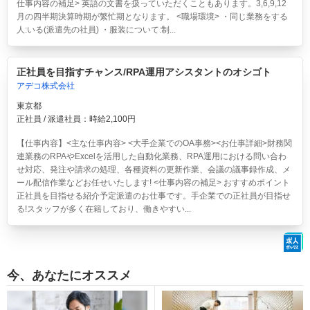
仕事内容の補足> 英語の文書を扱っていただくこともあります。3,6,9,12
月の四半期決算時期が繁忙期となります。 <職場環境> ・同じ業務をする
人:いる(派遣先の社員) ・服装について:制...
正社員を目指すチャンス/RPA運用アシスタントのオシゴト
アデコ株式会社
東京都
正社員 / 派遣社員：時給2,100円
【仕事内容】<主な仕事内容> <大手企業でのOA事務><お仕事詳細>財務関
連業務のRPAやExcelを活用した自動化業務、RPA運用における問い合わ
せ対応、発注や請求の処理、各種資料の更新作業、会議の議事録作成、メ
ール配信作業などお任せいたします! <仕事内容の補足> おすすめポイント
正社員を目指せる紹介予定派遣のお仕事です。手企業での正社員が目指せ
る!スタッフが多く在籍しており、働きやすい...
今、あなたにオススメ