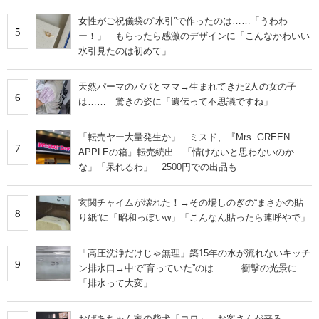
女性がご祝儀袋の“水引”で作ったのは……「うわわ
5
ー！」 もらったら感激のデザインに「こんなかわいい
水引見たのは初めて」
天然パーマのパパとママ→生まれてきた2人の女の子
6
は…… 驚きの姿に「遺伝って不思議ですね」
「転売ヤー大量発生か」 ミスド、『Mrs. GREEN
7
APPLEの箱』転売続出 「情けないと思わないのか
な」「呆れるわ」 2500円での出品も
玄関チャイムが壊れた！→その場しのぎの“まさかの貼
8
り紙”に「昭和っぽいw」「こんなん貼ったら連呼やで」
「高圧洗浄だけじゃ無理」築15年の水が流れないキッチ
9
ン排水口→中で“育っていた”のは…… 衝撃の光景に
「排水って大変」
おばあちゃん家の柴犬「コロ」→お客さんが来る