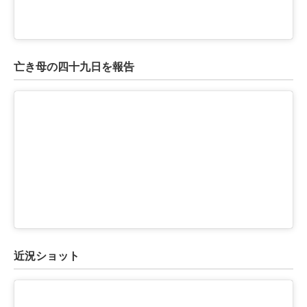
企業向けIT製品の総合サイト
IT製品の技術・比較・事例
亡き母の四十九日を報告
製造業のIT導入・活用を支援
モノづくり技術者専門サイト
エレクトロニクス専門サイト
電子設計の基本と応用
エネルギーの専門メディア
建設×テクノロジーの最前線
ちょっと気になるネットの話題
近況ショット