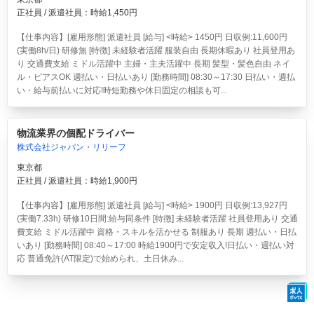
正社員 / 派遣社員：時給1,450円
【仕事内容】[雇用形態] 派遣社員 [給与] <時給> 1450円 日収例:11,600円
(実働8h/日) 研修無 [特徴] 未経験者活躍 服装自由 長期休暇あり 社員登用あ
り 交通費支給 ミドル活躍中 主婦・主夫活躍中 長期 髪型・髪色自由 ネイ
ル・ピアスOK 週払い・日払いあり [勤務時間] 08:30～17:30 日払い・週払
い・給与前払いに対応!時短勤務や休日固定の相談も可...
物流業界の個配ドライバー
株式会社ジャパン・リリーフ
東京都
正社員 / 派遣社員：時給1,900円
【仕事内容】[雇用形態] 派遣社員 [給与] <時給> 1900円 日収例:13,927円
(実働7.33h) 研修10日間:給与同条件 [特徴] 未経験者活躍 社員登用あり 交通
費支給 ミドル活躍中 資格・スキルを活かせる 制服あり 長期 週払い・日払
いあり [勤務時間] 08:40～17:00 時給1900円で安定収入!日払い・週払い対
応 普通免許(AT限定)で始められ、土日休み...