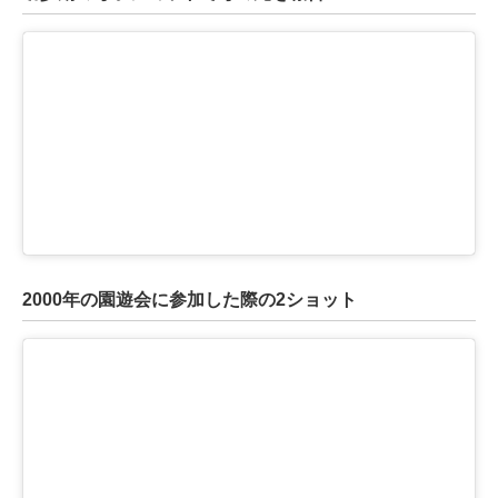
ITの今と未来を見通す
スマホと通信の最新トレンド
進化するPCとデバイスの未来
好きが集まる 比べて選べる
ビジネスと働き方のヒント
AI活用のいまが分かる
2000年の園遊会に参加した際の2ショット
企業ITのトレンドを詳説
経営リーダーのコミュニティ
マーケ×ITの今がよく分かる
ITエンジニア向け専門サイト