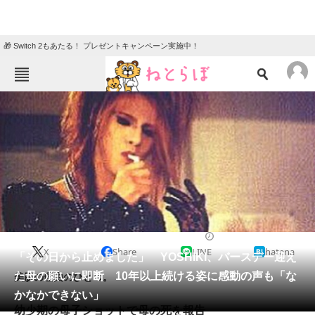
🎁 Switch 2もあたる！ プレゼントキャンペーン実施中！
ねとらぼメニュー
TOP
ニュース
エンタメ
クイズ
グルメ
地域
住まい
教育・育児
動物
リサーチ
2023/06/23 11:25（公開）
X
Share
LINE
hatena
会員記事
「その日から止めました」 YOSHIKI、バースデー迎え
た母の願いに即断 10年以上続ける姿に感動の声も「な
美肌の理由のひとつ。
メディア
かなかできない」
幼少期の母子ショットで母の死を報告
注目記事を集めた総合ページ