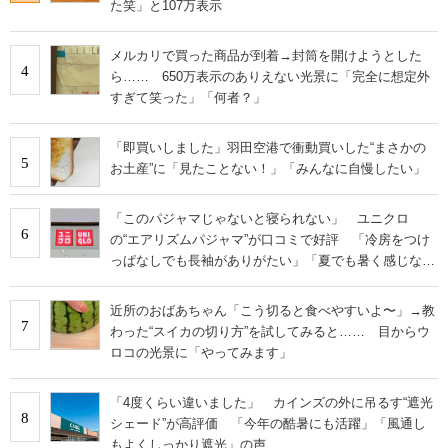
た笑」と107万表示
メルカリで買った商品が到着→封筒を開けようとした
4
ら…… 650万表示のありえない光景に「完全に想定外
すぎて笑った」「何者？」
「即買いしました」羽田空港で衝動買いした“まさかの
5
お土産”に「見たことない！」「みんなに自慢したい」
「このパジャマじゃないと寝られない」 ユニクロ
6
の“エアリズムパジャマ”が口コミで好評 「冷房をつけ
っぱなしでも長袖がありがたい」「夏でも暑く感じな
い」
近所のおばあちゃん「こう切ると食べやすいよ〜」→教
7
わった“スイカの切り方”を試してみると…… 目からウ
ロコの光景に「やってみます」
「4度くらい違いました」 カインズの外に吊るす“遮光
8
シェード”が高評価 「今年の酷暑にも活躍」「風通し
もよくしっかり遮光」の声