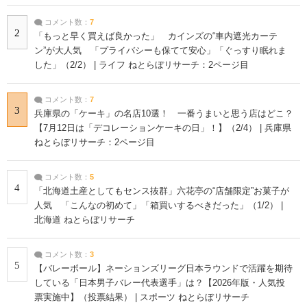
コメント数：
7
2
「もっと早く買えば良かった」 カインズの“車内遮光カーテ
ン”が大人気 「プライバシーも保てて安心」「ぐっすり眠れま
した」（2/2） | ライフ ねとらぼリサーチ：2ページ目
コメント数：
7
3
兵庫県の「ケーキ」の名店10選！ 一番うまいと思う店はどこ？
【7月12日は「デコレーションケーキの日」！】（2/4） | 兵庫県
ねとらぼリサーチ：2ページ目
コメント数：
5
4
「北海道土産としてもセンス抜群」六花亭の“店舗限定”お菓子が
人気 「こんなの初めて」「箱買いするべきだった」（1/2） |
北海道 ねとらぼリサーチ
コメント数：
3
5
【バレーボール】ネーションズリーグ日本ラウンドで活躍を期待
している「日本男子バレー代表選手」は？【2026年版・人気投
票実施中】（投票結果） | スポーツ ねとらぼリサーチ