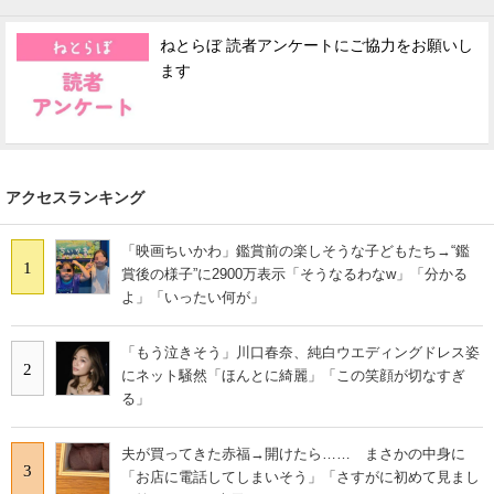
ねとらぼ 読者アンケートにご協力をお願いし
ます
アクセスランキング
「映画ちいかわ」鑑賞前の楽しそうな子どもたち→“鑑
1
賞後の様子”に2900万表示「そうなるわなw」「分かる
よ」「いったい何が」
「もう泣きそう」川口春奈、純白ウエディングドレス姿
2
にネット騒然「ほんとに綺麗」「この笑顔が切なすぎ
る」
夫が買ってきた赤福→開けたら…… まさかの中身に
3
「お店に電話してしまいそう」「さすがに初めて見まし