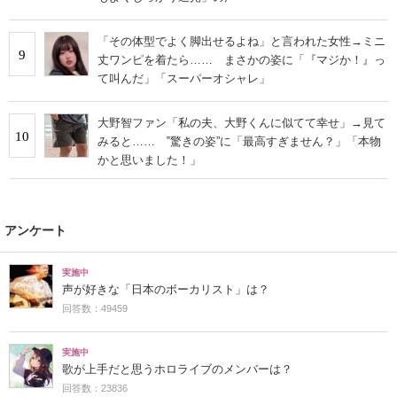
「その体型でよく脚出せるよね」と言われた女性→ミニ
9
丈ワンピを着たら…… まさかの姿に「『マジか！』っ
て叫んだ」「スーパーオシャレ」
大野智ファン「私の夫、大野くんに似てて幸せ」→見て
10
みると…… ‟驚きの姿”に「最高すぎません？」「本物
かと思いました！」
アンケート
実施中
声が好きな「日本のボーカリスト」は？
回答数：49459
実施中
歌が上手だと思うホロライブのメンバーは？
回答数：23836