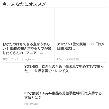
今、あなたにオススメ
おかたづけもできる点がうれし
アマゾン1位の実績！380円で5
い！ 動物の鳴き声やセリフが盛
日間お試し。
りだくさんの「アニア ...
PR(タカラトミー｜Hugkum)
PR(ハーブ健康本舗)
YOSHIKI、亡き母のため「生まれて初めてTVで歌っ
た」 世界各国でトレンド入...
FPが解説！Apple製品を分割手数料0円で入手する
方法とは？
PR(Fav-Log)