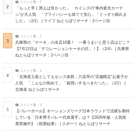
コメント数：
7
2
「もっと早く買えば良かった」 カインズの“車内遮光カーテ
ン”が大人気 「プライバシーも保てて安心」「ぐっすり眠れま
した」（2/2） | ライフ ねとらぼリサーチ：2ページ目
コメント数：
7
3
兵庫県の「ケーキ」の名店10選！ 一番うまいと思う店はどこ？
【7月12日は「デコレーションケーキの日」！】（2/4） | 兵庫県
ねとらぼリサーチ：2ページ目
コメント数：
5
4
「北海道土産としてもセンス抜群」六花亭の“店舗限定”お菓子が
人気 「こんなの初めて」「箱買いするべきだった」（1/2） |
北海道 ねとらぼリサーチ
コメント数：
3
5
【バレーボール】ネーションズリーグ日本ラウンドで活躍を期待
している「日本男子バレー代表選手」は？【2026年版・人気投
票実施中】（投票結果） | スポーツ ねとらぼリサーチ