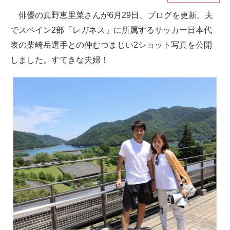
俳優の真野恵里菜さんが6月29日、ブログを更新。夫
ITの今と未来を見通す
でスペイン2部「レガネス」に所属するサッカー日本代
スマホと通信の最新トレンド
表の柴崎岳選手との仲むつまじい2ショット写真を公開
しました。すてきな夫婦！
進化するPCとデバイスの未来
好きが集まる 比べて選べる
ビジネスと働き方のヒント
AI活用のいまが分かる
企業ITのトレンドを詳説
経営リーダーのコミュニティ
マーケ×ITの今がよく分かる
ITエンジニア向け専門サイト