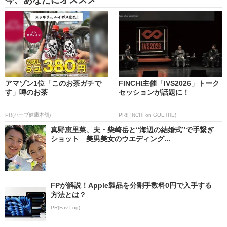
アマゾン1位「このお茶ガチで
FINCHI主催「IVS2026」トーク
す」噂のお茶
セッションが話題に！
PR(ハーブ健康本舗)
PR(FINCHI on GOETHE)
真野恵里菜、夫・柴崎岳と“海辺の結婚式”で手繋ぎ
ショット 美男美女のウエディング...
FPが解説！Apple製品を分割手数料0円で入手する
方法とは？
PR(Fav-Log)