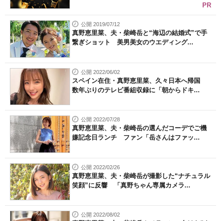
PR
公開 2019/07/12
真野恵里菜、夫・柴崎岳と“海辺の結婚式”で手
繋ぎショット 美男美女のウエディング...
公開 2022/06/02
スペイン在住・真野恵里菜、久々日本へ帰国
数年ぶりのテレビ番組収録に「朝からドキ...
公開 2022/07/28
真野恵里菜、夫・柴崎岳の選んだコーデでご機
嫌記念日ランチ ファン「岳さんはファッ...
公開 2022/02/26
真野恵里菜、夫・柴崎岳が撮影した“ナチュラル
笑顔”に反響 「真野ちゃん専属カメラ...
公開 2022/08/02