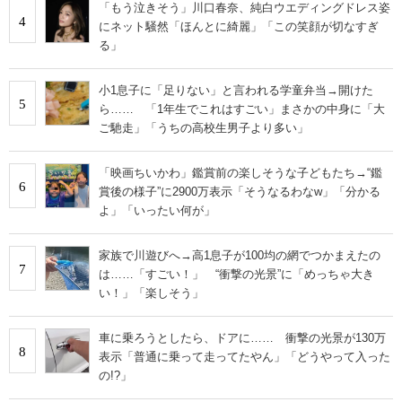
「もう泣きそう」川口春奈、純白ウエディングドレス姿
4
にネット騒然「ほんとに綺麗」「この笑顔が切なすぎ
る」
小1息子に「足りない」と言われる学童弁当→開けた
5
ら…… 「1年生でこれはすごい」まさかの中身に「大
ご馳走」「うちの高校生男子より多い」
「映画ちいかわ」鑑賞前の楽しそうな子どもたち→“鑑
6
賞後の様子”に2900万表示「そうなるわなw」「分かる
よ」「いったい何が」
家族で川遊びへ→高1息子が100均の網でつかまえたの
7
は……「すごい！」 “衝撃の光景”に「めっちゃ大き
い！」「楽しそう」
車に乗ろうとしたら、ドアに…… 衝撃の光景が130万
8
表示「普通に乗って走ってたやん」「どうやって入った
の!?」