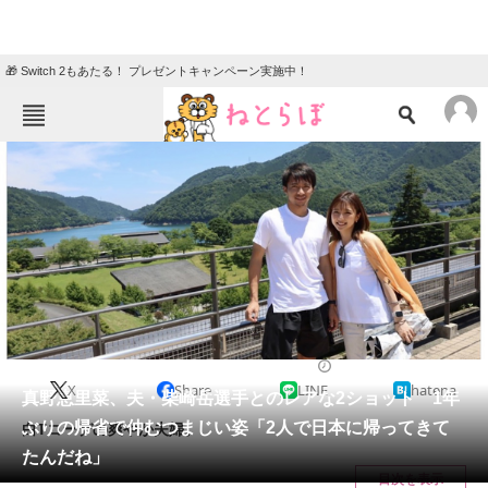
🎁 Switch 2もあたる！ プレゼントキャンペーン実施中！
ねとらぼメニュー
TOP
ニュース
エンタメ
クイズ
グルメ
地域
住まい
教育・育児
動物
リサーチ
2023/06/30 15:34（公開）
X
Share
LINE
hatena
会員記事
真野恵里菜、夫・柴崎岳選手とのレアな2ショット 1年
ぶりの帰省で仲むつまじい姿「2人で日本に帰ってきて
白Tコーデの爽やか夫婦。
メディア
たんだね」
目次を表示
注目記事を集めた総合ページ