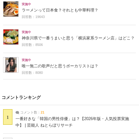
実施中
ラーメンって日本食？それとも中華料理？
回答数：19643
実施中
神奈川県で一番うまいと思う「横浜家系ラーメン店」はどこ？
回答数：8506
実施中
唯一無二の歌声だと思うボーカリストは？
回答数：8080
コメントランキング
コメント数：
21
1
一番好きな「韓国の男性俳優」は？【2026年版・人気投票実施
中】 | 芸能人 ねとらぼリサーチ