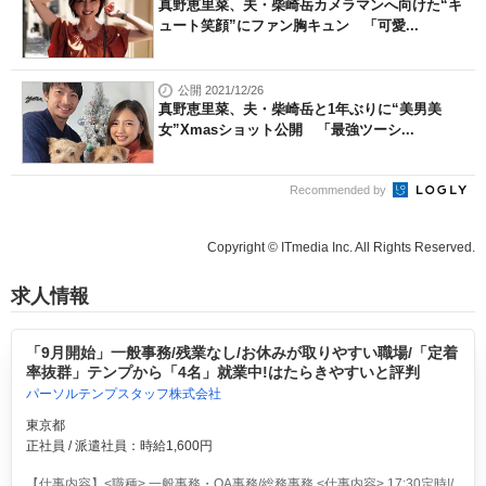
真野恵里菜、夫・柴崎岳カメラマンへ向けた“キ
ュート笑顔”にファン胸キュン 「可愛...
公開 2021/12/26
真野恵里菜、夫・柴崎岳と1年ぶりに“美男美
女”Xmasショット公開 「最強ツーシ...
Recommended by
Copyright © ITmedia Inc. All Rights Reserved.
求人情報
「9月開始」一般事務/残業なし/お休みが取りやすい職場/「定着
率抜群」テンプから「4名」就業中!はたらきやすいと評判
パーソルテンプスタッフ株式会社
東京都
正社員 / 派遣社員：時給1,600円
【仕事内容】<職種> 一般事務・OA事務/総務事務 <仕事内容> 17:30定時!/