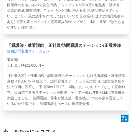
同業務の方もいるので安心 部内アシスタント<月24万> 納品書・請求書・
伝票の作成 書類管理、ファイリング 問い合わせ対応 納品書がきていな
い、こういう風に請求を作成してほしい など 庶務業務 (まれに検品業務も
あり) 電話対応 <ポイント> 定着率抜群/テンプから「4名」就業中!はたらき
やすいと評判 無...
「看護師・准看護師」正社員/訪問看護ステーション/正看護師
目白訪問看護ステーション
東京都
正社員：時給2,000円～
【仕事内容】<仕事内容> 訪問看護ステーションにおける看護師・准看護師
業務 <求人PR> 平成16年、訪問看護ステーション及び居宅介護支援事業を
法人住所に設置し、平成20年1月1日、同地において㈱リープとして完全独
立、目白訪問看護ステーションを開設、そして平成26年9月1日に看多機を
創設しました。 訪問看護・居宅介護支援・看多機と3つの事業を運営して
いるのが特徴です。 訪問看護をベースに重度要介護...
今、あなたにオススメ