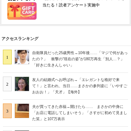
当たる！読者アンケート実施中
アクセスランキング
自衛隊員だった25歳男性→10年後……「マジで何があっ
1
たの？」 衝撃の“現在の姿”が180万再生「別人…？」
「好きに生きんしゃい」
友人の結婚式へお呼ばれ→「エレガントな格好で来
2
て！」と言われ、当日……まさかの参列姿に「いやすご
おおお！」「天才」【海外】
夫が買ってきた赤福→開けたら…… まさかの中身に
3
「お店に電話してしまいそう」「さすがに初めて見まし
た笑」と107万表示