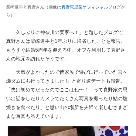
柴崎選手と真野さん（画像は
真野恵里菜オフィシャルブログ
か
企業向けIT製品の総合サイト
ら）
IT製品の技術・比較・事例
「久しぶりに神奈川の実家へ！」と題したブログで、
製造業のIT導入・活用を支援
真野さんは柴崎選手と1年ぶりに帰省したことを報告。
モノづくり技術者専門サイト
もうすぐ結婚5周年を迎える中、オフを利用して真野さ
んの地元を訪れたそうです。
エレクトロニクス専門サイト
「天気がよかったので昔家族で遊びに行っていた宮ヶ
電子設計の基本と応用
瀬ダムにも行ってきました!!」と寄り道デートも報告。
エネルギーの専門メディア
「夫は初めてだったのでここはね〜！ って真野家の思
い出話をしたりカメラでたくさん写真を撮ったり鮎の塩
建設×テクノロジーの最前線
焼きを食べたり」と思い出の場所を夫婦で楽しむさまざ
ちょっと気になるネットの話題
まな写真も添えています。