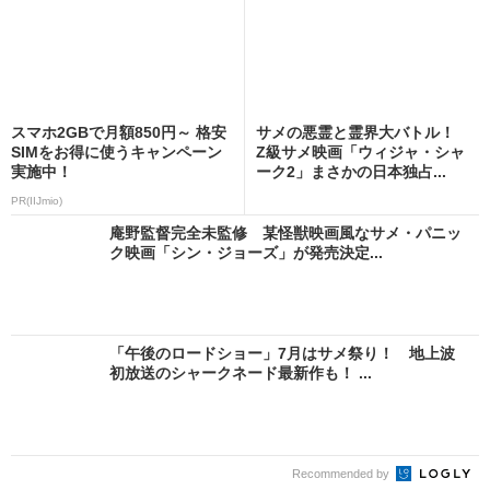
スマホ2GBで月額850円～ 格安
サメの悪霊と霊界大バトル！
SIMをお得に使うキャンペーン
Z級サメ映画「ウィジャ・シャ
実施中！
ーク2」まさかの日本独占...
PR(IIJmio)
庵野監督完全未監修 某怪獣映画風なサメ・パニッ
ク映画「シン・ジョーズ」が発売決定...
「午後のロードショー」7月はサメ祭り！ 地上波
初放送のシャークネード最新作も！ ...
Recommended by