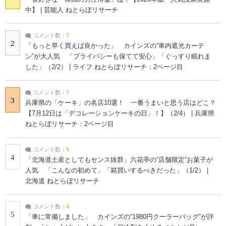
中】 | 芸能人 ねとらぼリサーチ
コメント数：
7
2
「もっと早く買えば良かった」 カインズの“車内遮光カーテ
ン”が大人気 「プライバシーも保てて安心」「ぐっすり眠れま
した」（2/2） | ライフ ねとらぼリサーチ：2ページ目
コメント数：
7
3
兵庫県の「ケーキ」の名店10選！ 一番うまいと思う店はどこ？
【7月12日は「デコレーションケーキの日」！】（2/4） | 兵庫県
ねとらぼリサーチ：2ページ目
コメント数：
5
4
「北海道土産としてもセンス抜群」六花亭の“店舗限定”お菓子が
人気 「こんなの初めて」「箱買いするべきだった」（1/2） |
北海道 ねとらぼリサーチ
コメント数：
4
5
「車に常備しました」 カインズの“1980円クーラーバッグ”が評