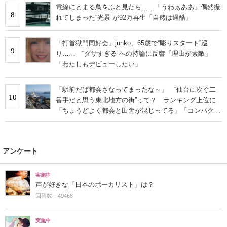
電線にとまる鳥をふと見たら……「うわぁああ」偶然撮
8
れてしまった“光景”が92万再生「自然は過酷」
「打首獄門同好会」junko、65歳で“彫りスタート”巡
9
り…… “ダサすぎる”への持論に反響「理由が素敵」
「わたしもデビューしたい」
「駅前だば都会さなってまったな～」 “仙台に次ぐ二
10
番手だと思う東北地方の街”って？ ランキング上位に
「ちょうどよく都会と田舎が混じってる」「コンパクト
にまとまったいい街」の声
アンケート
実施中
声が好きな「日本のボーカリスト」は？
回答数：49468
実施中