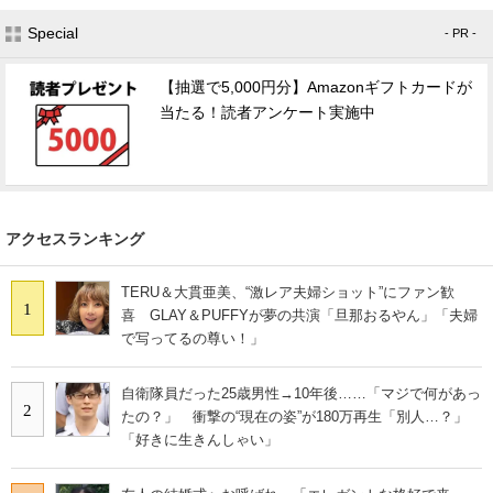
Special
- PR -
【抽選で5,000円分】Amazonギフトカードが
当たる！読者アンケート実施中
アクセスランキング
TERU＆大貫亜美、“激レア夫婦ショット”にファン歓
1
喜 GLAY＆PUFFYが夢の共演「旦那おるやん」「夫婦
で写ってるの尊い！」
自衛隊員だった25歳男性→10年後……「マジで何があっ
2
たの？」 衝撃の“現在の姿”が180万再生「別人…？」
「好きに生きんしゃい」