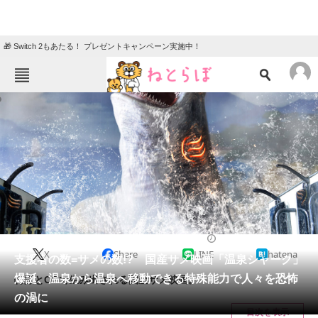
🎁 Switch 2もあたる！ プレゼントキャンペーン実施中！
ねとらぼメニュー
TOP
ニュース
エンタメ
クイズ
グルメ
地域
住まい
教育・育児
動物
リサーチ
2023/07/01 16:00（公開）
X
Share
LINE
hatena
会員記事
支援者の数=サメの数!? 国産サメ映画「温泉シャーク」
爆誕、温泉から温泉へ移動できる特殊能力で人々を恐怖
特撮とCGで生み出される国産サメ映画。
メディア
の渦に
目次を表示
注目記事を集めた総合ページ