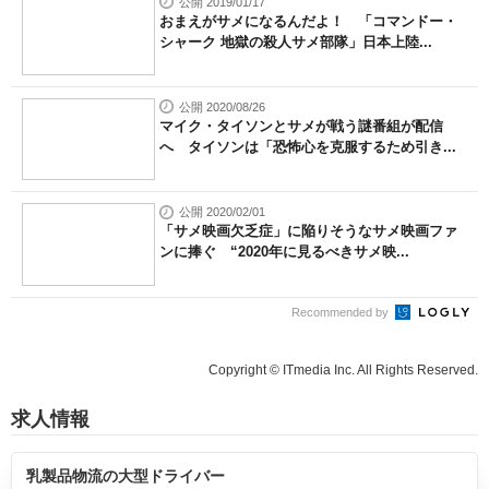
公開 2019/01/17
おまえがサメになるんだよ！ 「コマンドー・
シャーク 地獄の殺人サメ部隊」日本上陸...
公開 2020/08/26
マイク・タイソンとサメが戦う謎番組が配信
へ タイソンは「恐怖心を克服するため引き...
公開 2020/02/01
「サメ映画欠乏症」に陥りそうなサメ映画ファ
ンに捧ぐ “2020年に見るべきサメ映...
Recommended by
Copyright © ITmedia Inc. All Rights Reserved.
求人情報
乳製品物流の大型ドライバー