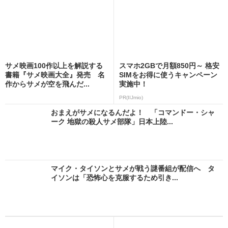
サメ映画100作以上を解説する
スマホ2GBで月額850円～ 格安
書籍『サメ映画大全』発売 名
SIMをお得に使うキャンペーン
作からサメが空を飛んだ...
実施中！
PR(IIJmio)
おまえがサメになるんだよ！ 「コマンドー・シャ
ーク 地獄の殺人サメ部隊」日本上陸...
マイク・タイソンとサメが戦う謎番組が配信へ タ
イソンは「恐怖心を克服するため引き...