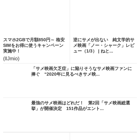
スマホ2GBで月額850円～ 格安
逆にサメが出ない 純文学的サ
SIMをお得に使うキャンペーン
メ映画「ノー・シャーク」レビ
実施中！
ュー（1/3） | ねと...
(IIJmio)
「サメ映画欠乏症」に陥りそうなサメ映画ファンに
捧ぐ “2020年に見るべきサメ映...
最強のサメ映画はどれだ！ 第2回「サメ映画総選
挙」が開催決定 151作品がエント...