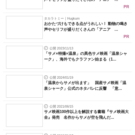
PR
タカラトミー｜Hugkum
おかたづけもできる点がうれしい！ 動物の鳴き
声やセリフが盛りだくさんの「アニア ...
PR
公開 2023/11/13
「サメ×特撮×温泉」の異色サメ映画「温泉シャ
ーク」、海外でもクラファン始まる（1...
公開 2024/01/19
「温泉からサメが出ます」 国産サメ映画「温
泉シャーク」公式のネタバレに反響 「意...
公開 2021/06/15
サメ映画100作以上を解説する書籍『サメ映画大
全』発売 名作からサメが空を飛んだ...