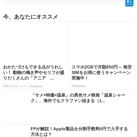
今、あなたにオススメ
おかたづけもできる点がうれし
スマホ2GBで月額850円～ 格安
い！ 動物の鳴き声やセリフが盛
SIMをお得に使うキャンペーン
りだくさんの「アニア ...
実施中！
PR(タカラトミー｜Hugkum)
PR(IIJmio)
「サメ×特撮×温泉」の異色サメ映画「温泉シャー
ク」、海外でもクラファン始まる（1...
FPが解説！Apple製品を分割手数料0円で入手する
方法とは？