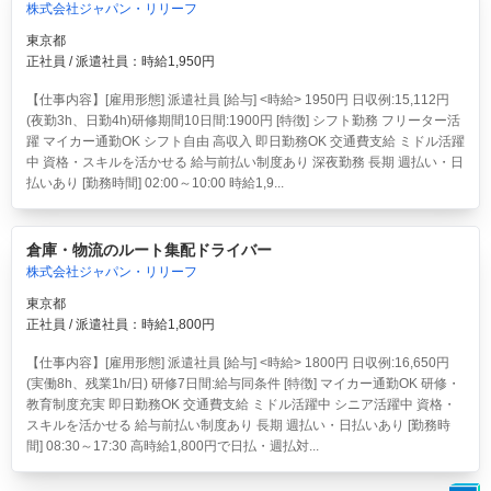
株式会社ジャパン・リリーフ
東京都
正社員 / 派遣社員：時給1,950円
【仕事内容】[雇用形態] 派遣社員 [給与] <時給> 1950円 日収例:15,112円
(夜勤3h、日勤4h)研修期間10日間:1900円 [特徴] シフト勤務 フリーター活
躍 マイカー通勤OK シフト自由 高収入 即日勤務OK 交通費支給 ミドル活躍
中 資格・スキルを活かせる 給与前払い制度あり 深夜勤務 長期 週払い・日
払いあり [勤務時間] 02:00～10:00 時給1,9...
倉庫・物流のルート集配ドライバー
株式会社ジャパン・リリーフ
東京都
正社員 / 派遣社員：時給1,800円
【仕事内容】[雇用形態] 派遣社員 [給与] <時給> 1800円 日収例:16,650円
(実働8h、残業1h/日) 研修7日間:給与同条件 [特徴] マイカー通勤OK 研修・
教育制度充実 即日勤務OK 交通費支給 ミドル活躍中 シニア活躍中 資格・
スキルを活かせる 給与前払い制度あり 長期 週払い・日払いあり [勤務時
間] 08:30～17:30 高時給1,800円で日払・週払対...