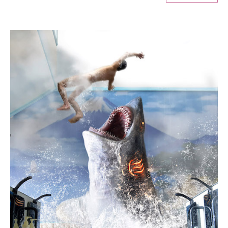
ITの今と未来を見通す
スマホと通信の最新トレンド
進化するPCとデバイスの未来
好きが集まる 比べて選べる
ビジネスと働き方のヒント
AI活用のいまが分かる
企業ITのトレンドを詳説
経営リーダーのコミュニティ
マーケ×ITの今がよく分かる
ITエンジニア向け専門サイト