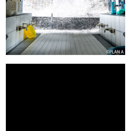
企業向けIT製品の総合サイト
IT製品の技術・比較・事例
製造業のIT導入・活用を支援
モノづくり技術者専門サイト
エレクトロニクス専門サイト
電子設計の基本と応用
エネルギーの専門メディア
建設×テクノロジーの最前線
ちょっと気になるネットの話題