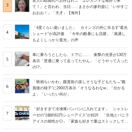
友人の結婚式へお呼ばれ→「エレガントな格好で来
3
て！」と言われ、当日……まさかの参列姿に「いやすご
おおお！」「天才」【海外】
「4度くらい違いました」 カインズの外に吊るす“遮光
4
シェード”が高評価 「今年の酷暑にも活躍」「風通し
もよくしっかり遮光」の声
車に乗ろうとしたら、ドアに…… 衝撃の光景が130万
5
表示「普通に乗って走ってたやん」「どうやって入った
の!?」
「映画ちいかわ」鑑賞前の楽しそうな子どもたち→“鑑
6
賞後の様子”に2900万表示「そうなるわなw」「分かる
よ」「いったい何が」
「好きすぎて冷凍庫パンパンに入れてます」 シャトレ
7
ーゼの“1個約61円シューアイス”が好評 「生地とバニラ
アイスの相性が◎」「家族も好きで夏はストックして
る」