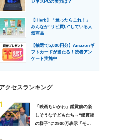
ジネスPCの実力は？
門メディア
建設×テクノロジーの最前線
【iHerb】「迷ったらこれ！」
みんなが"リピ買い"している人
気商品
【抽選で5,000円分】Amazonギ
フトカードが当たる！読者アン
ケート実施中
アクセスランキング
1
「映画ちいかわ」鑑賞前の楽
しそうな子どもたち→“鑑賞後
の様子”に2900万表示「そう
なるわなw」「分かるよ」