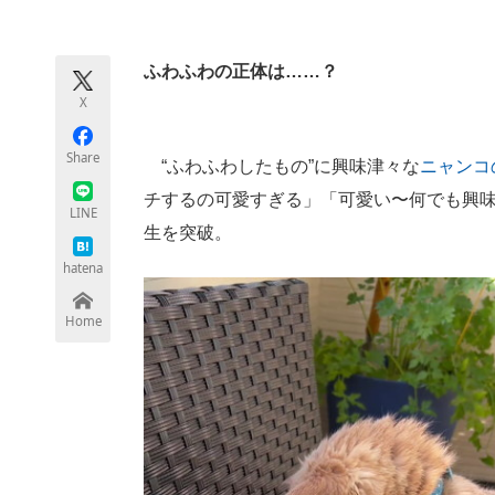
モノづくり技術者専門サイト
エレクトロ
ふわふわの正体は……？
X
ちょっと気になるネットの話題
Share
“ふわふわしたもの”に興味津々な
ニャンコ
チするの可愛すぎる」「可愛い〜何でも興味
LINE
生を突破。
hatena
Home