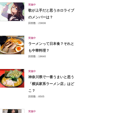
実施中
歌が上手だと思うホロライブ
のメンバーは？
回答数：23836
実施中
ラーメンって日本食？それと
も中華料理？
回答数：19640
実施中
神奈川県で一番うまいと思う
「横浜家系ラーメン店」はど
こ？
回答数：8505
実施中