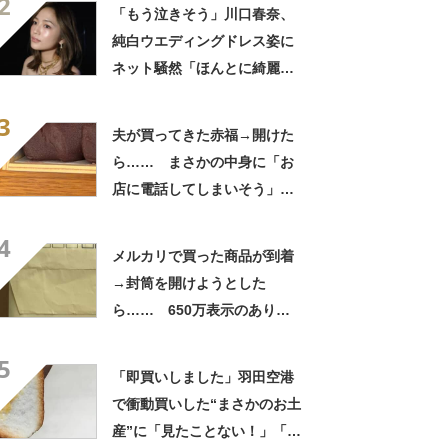
2
「いったい何が」
「もう泣きそう」川口春奈、
純白ウエディングドレス姿に
ネット騒然「ほんとに綺麗」
「この笑顔が切なすぎる」
3
夫が買ってきた赤福→開けた
ら…… まさかの中身に「お
店に電話してしまいそう」
「さすがに初めて見ました
4
笑」と107万表示
メルカリで買った商品が到着
→封筒を開けようとした
ら…… 650万表示のありえ
ない光景に「完全に想定外す
5
ぎて笑った」「何者？」
「即買いしました」羽田空港
で衝動買いした“まさかのお土
産”に「見たことない！」「み