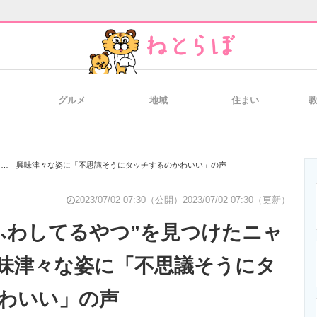
グルメ
地域
住まい
と未来を見通す
スマホと通信の最新トレンド
進化するPCとデ
…… 興味津々な姿に「不思議そうにタッチするのかわいい」の声
のいまが分かる
企業ITのトレンドを詳説
経営リーダーの
2023/07/02 07:30（公開）
2023/07/02 07:30（更新）
ふわしてるやつ”を見つけたニャ
味津々な姿に「不思議そうにタ
T製品の総合サイト
IT製品の技術・比較・事例
製造業のIT導入
わいい」の声