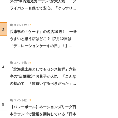
ズの“車内遮光カーテン”が大人気 「プ
ライバシーも保てて安心」「ぐっすり眠
れました」（2/2） | ライフ ねとらぼリ
サーチ：2ページ目
コメント数：
7
3
兵庫県の「ケーキ」の名店10選！ 一番
うまいと思う店はどこ？【7月12日は
「デコレーションケーキの日」！】
（2/4） | 兵庫県 ねとらぼリサーチ：2ペ
ージ目
コメント数：
5
4
「北海道土産としてもセンス抜群」六花
亭の“店舗限定”お菓子が人気 「こんな
の初めて」「箱買いするべきだった」
（1/2） | 北海道 ねとらぼリサーチ
コメント数：
3
5
【バレーボール】ネーションズリーグ日
本ラウンドで活躍を期待している「日本