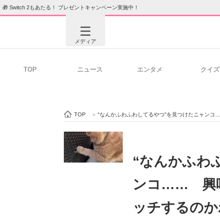
🎁 Switch 2もあたる！ プレゼントキャンペーン実施中！
メディア
TOP
ニュース
エンタメ
クイズ
注目記事を集めた総合ページ
ITの今
TOP
>
“なんかふわふわしてるやつ”を見つけたニャンコ
ビジネスと働き方のヒント
AI活用
“なんかふわ
ンコ…… 興
ITエンジニア向け専門サイト
企業向けI
ッチするのか