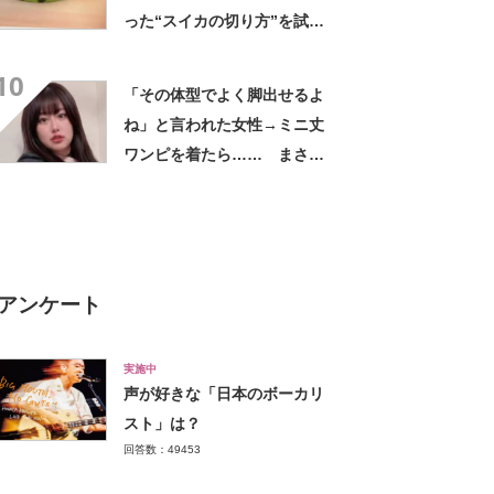
った“スイカの切り方”を試し
てみると…… 目からウロコ
10
の光景に「やってみます」
「その体型でよく脚出せるよ
ね」と言われた女性→ミニ丈
ワンピを着たら…… まさか
の姿に「『マジか！』って叫
んだ」「スーパーオシャレ」
アンケート
実施中
声が好きな「日本のボーカリ
スト」は？
回答数：49453