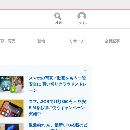
検索
ログイン
教育・育児
動物
リサーチ
会員記事
バイスの未来
好きが集まる 比べて選べる
- PR -
スマホの写真／動画をもう一段
コミュニティ
マーケ×ITの今がよく分かる
安全に 買い切りクラウドストレ
ージ
スマホ2GBで月額850円～ 格安
・活用を支援
SIMをお得に使うキャンペーン
実施中！
重量約999g、最新CPU搭載のビ