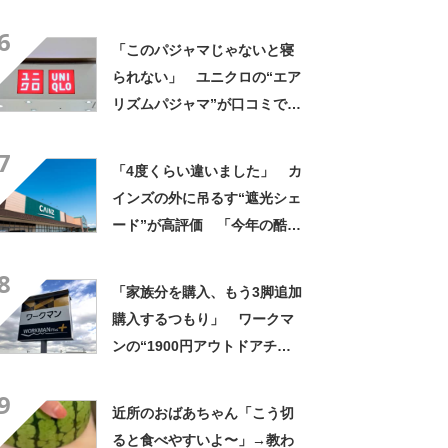
んなに自慢したい」
6
「このパジャマじゃないと寝
られない」 ユニクロの“エア
リズムパジャマ”が口コミで好
評 「冷房をつけっぱなしで
7
も長袖がありがたい」「夏で
「4度くらい違いました」 カ
も暑く感じない」
インズの外に吊るす“遮光シェ
ード”が高評価 「今年の酷暑
にも活躍」「風通しもよくし
8
っかり遮光」の声
「家族分を購入、もう3脚追加
購入するつもり」 ワークマ
ンの“1900円アウトドアチェ
ア”に反響 「90キロ級でも安
9
心して座れた」「キャンプの1
近所のおばあちゃん「こう切
軍」の声
ると食べやすいよ〜」→教わ