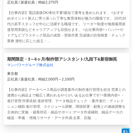
正社員 / 派遣社員：時給2,375円
【仕事内容】電話面接OK/来社不要!最短で選考を進められます。 <おすす
めポイント> 新人に寄り添った丁寧な教育体制が魅力の職場です。 20代30
代の若手スタッフが中心に活躍する職場です。 リーダー制度や無期雇用派
遣登用実績などキャリアアップも目指せます。 <お仕事内容> バンパーや
ドアなどプラスチック部品の成形・塗装作業 完成後の目視検査・チェック
業務 適性に応じた組立・...
期間限定・3～6ヶ月/制作部アシスタント/九段下&新宿御苑
マンパワーグループ株式会社
東京都
正社員 / 派遣社員：時給2,000円～2,100円
【仕事内容】データベース商品や調査案件の制作進行管理を担当 営業との
連携から納品まで幅広く携われるやりがいあるお仕事です! <業務内容> ・
進行管理:作業依頼 進捗管理、データ検品チェック ・案件進行・ディレク
ション補助:進行管理、スケジュール調整、関係部署・顧客との連絡調整を
主体的に実施 ・顧客対応・納品サポート:データ作成補助、納品データの
確認・準備 ・情報リサーチ・データ作成:企業、店舗、...