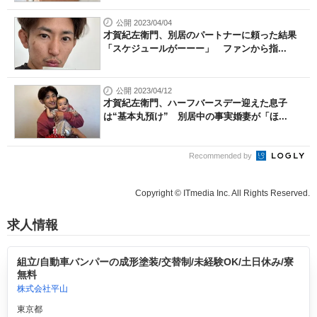
公開 2023/04/04
才賀紀左衛門、別居のパートナーに頼った結果
「スケジュールがーーー」 ファンから指...
公開 2023/04/12
才賀紀左衛門、ハーフバースデー迎えた息子
は“基本丸預け” 別居中の事実婚妻が「ほ...
Recommended by
Copyright © ITmedia Inc. All Rights Reserved.
求人情報
組立/自動車バンパーの成形塗装/交替制/未経験OK/土日休み/寮
無料
株式会社平山
東京都