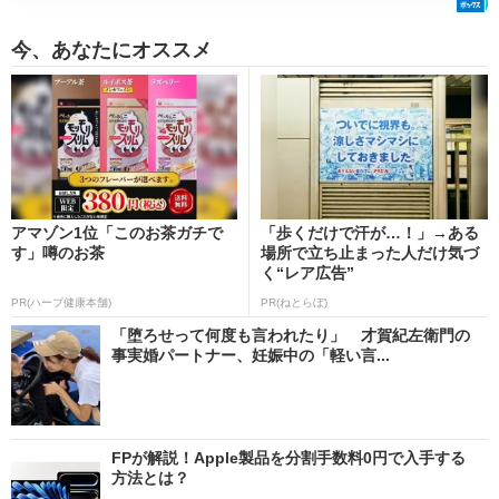
今、あなたにオススメ
アマゾン1位「このお茶ガチで
「歩くだけで汗が…！」→ある
す」噂のお茶
場所で立ち止まった人だけ気づ
く“レア広告”
PR(ハーブ健康本舗)
PR(ねとらぼ)
「堕ろせって何度も言われたり」 才賀紀左衛門の
事実婚パートナー、妊娠中の「軽い言...
FPが解説！Apple製品を分割手数料0円で入手する
方法とは？