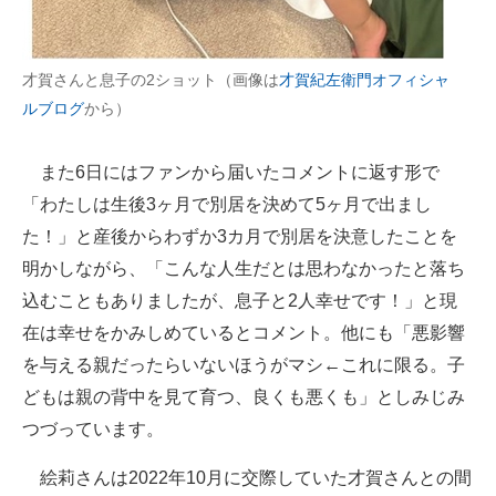
才賀さんと息子の2ショット（画像は
才賀紀左衛門オフィシャ
ルブログ
から）
また6日にはファンから届いたコメントに返す形で
「わたしは生後3ヶ月で別居を決めて5ヶ月で出まし
た！」と産後からわずか3カ月で別居を決意したことを
明かしながら、「こんな人生だとは思わなかったと落ち
込むこともありましたが、息子と2人幸せです！」と現
在は幸せをかみしめているとコメント。他にも「悪影響
を与える親だったらいないほうがマシ←これに限る。子
どもは親の背中を見て育つ、良くも悪くも」としみじみ
つづっています。
絵莉さんは2022年10月に交際していた才賀さんとの間