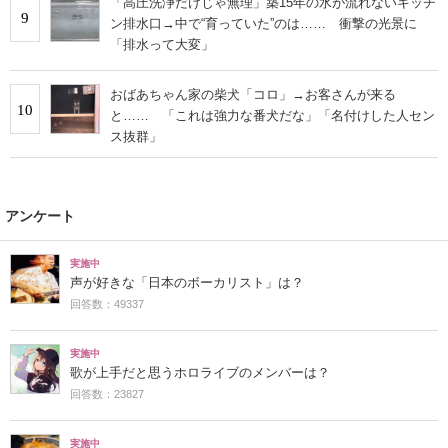
「高圧洗浄だけじゃ無理」築15年の水が流れないキッチ
9
ン排水口→中で“育っていた”のは…… 衝撃の光景に
「排水って大変」
おばあちゃん家の柴犬「コロ」→お客さんが来る
10
と…… 「これは強力な番犬だな」「名付けした人セン
ス抜群」
アンケート
実施中
声が好きな「日本のボーカリスト」は？
回答数：49337
実施中
歌が上手だと思うホロライブのメンバーは？
回答数：23827
実施中