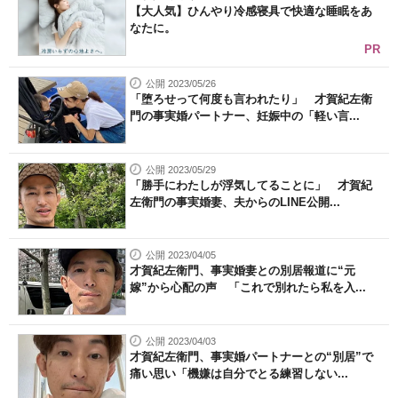
【大人気】ひんやり冷感寝具で快適な睡眠をあ
なたに。
PR
公開 2023/05/26
「堕ろせって何度も言われたり」 才賀紀左衛
門の事実婚パートナー、妊娠中の「軽い言...
公開 2023/05/29
「勝手にわたしが浮気してることに」 才賀紀
左衛門の事実婚妻、夫からのLINE公開...
公開 2023/04/05
才賀紀左衛門、事実婚妻との別居報道に“元
嫁”から心配の声 「これで別れたら私を入...
公開 2023/04/03
才賀紀左衛門、事実婚パートナーとの“別居”で
痛い思い「機嫌は自分でとる練習しない...