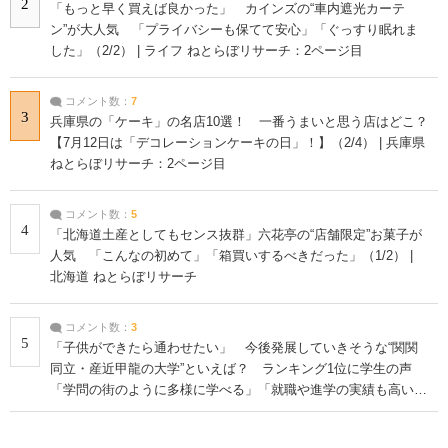
2
「もっと早く買えば良かった」 カインズの“車内遮光カーテ
ン”が大人気 「プライバシーも保てて安心」「ぐっすり眠れま
した」（2/2） | ライフ ねとらぼリサーチ：2ページ目
コメント数：
7
3
兵庫県の「ケーキ」の名店10選！ 一番うまいと思う店はどこ？
【7月12日は「デコレーションケーキの日」！】（2/4） | 兵庫県
ねとらぼリサーチ：2ページ目
コメント数：
5
4
「北海道土産としてもセンス抜群」六花亭の“店舗限定”お菓子が
人気 「こんなの初めて」「箱買いするべきだった」（1/2） |
北海道 ねとらぼリサーチ
コメント数：
3
5
「子供ができたら通わせたい」 今後発展していきそうな“関関
同立・産近甲龍の大学”といえば？ ランキング1位に学生の声
「学問の街のように多様に学べる」「就職や進学の実績も高い」
| 大学 ねとらぼリサーチ