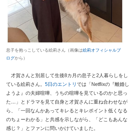
企業向けIT製品の総合サイト
IT製品の技術・比較・事例
製造業のIT導入・活用を支援
モノづくり技術者専門サイト
息子を抱っこしている絵莉さん（画像は
絵莉オフィシャルブ
ログ
から）
エレクトロニクス専門サイト
電子設計の基本と応用
才賀さんと別居して生後8カ月の息子と2人暮らしをし
ている絵莉さん。
5日のエントリ
では「Netflixの『離婚し
エネルギーの専門メディア
ようよ』の夫婦喧嘩、うちの喧嘩を見ているのかと思っ
建設×テクノロジーの最前線
た…」とドラマを見て自身と才賀さんに重ね合わせなが
ら、「一回なんかあってキレるとキレポイント低くなる
ちょっと気になるネットの話題
のちょーわかる」と共感を示しながら、「どこもあんな
感じ？」とファンに問いかけていました。