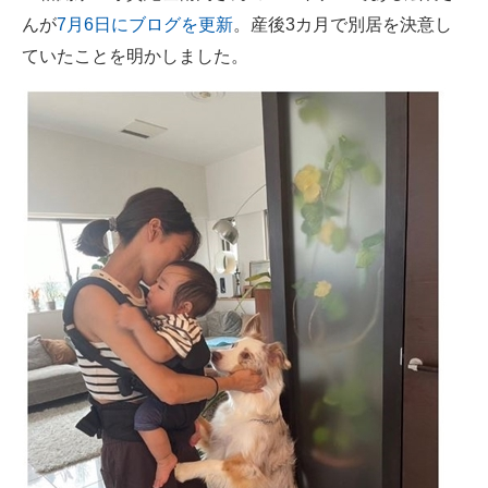
んが
7月6日にブログを更新
。産後3カ月で別居を決意し
ITの今と未来を見通す
ていたことを明かしました。
スマホと通信の最新トレンド
進化するPCとデバイスの未来
好きが集まる 比べて選べる
ビジネスと働き方のヒント
AI活用のいまが分かる
企業ITのトレンドを詳説
経営リーダーのコミュニティ
マーケ×ITの今がよく分かる
ITエンジニア向け専門サイト