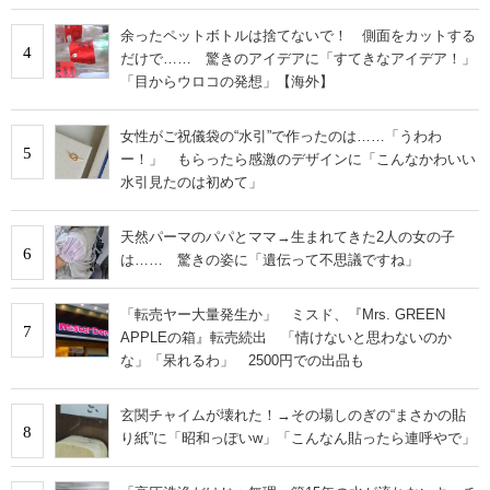
余ったペットボトルは捨てないで！ 側面をカットする
4
だけで…… 驚きのアイデアに「すてきなアイデア！」
「目からウロコの発想」【海外】
女性がご祝儀袋の“水引”で作ったのは……「うわわ
5
ー！」 もらったら感激のデザインに「こんなかわいい
水引見たのは初めて」
天然パーマのパパとママ→生まれてきた2人の女の子
6
は…… 驚きの姿に「遺伝って不思議ですね」
「転売ヤー大量発生か」 ミスド、『Mrs. GREEN
7
APPLEの箱』転売続出 「情けないと思わないのか
な」「呆れるわ」 2500円での出品も
玄関チャイムが壊れた！→その場しのぎの“まさかの貼
8
り紙”に「昭和っぽいw」「こんなん貼ったら連呼やで」