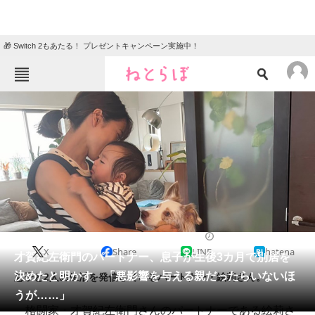
🎁 Switch 2もあたる！ プレゼントキャンペーン実施中！
ねとらぼメニュー
TOP
ニュース
エンタメ
クイズ
グルメ
地域
住まい
教育・育児
動物
リサーチ
2023/07/07 22:05（公開）
X
Share
LINE
hatena
会員記事
才賀紀左衛門のパートナー、息子が生後3カ月で別居を
決めたと明かす 「悪影響を与える親だったらいないほ
息子と2人の生活を発信しているパートナー・絵莉さん。
メディア
うが……」
格闘家・才賀紀左衛門さんのパートナーである絵莉さ
注目記事を集めた総合ページ