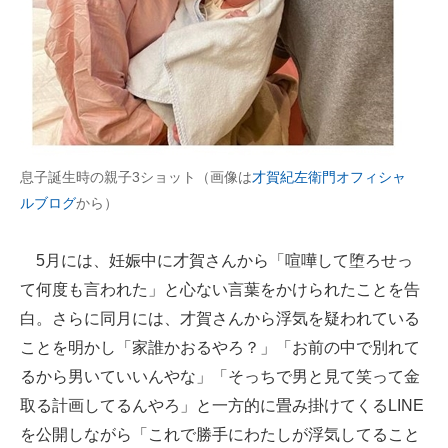
息子誕生時の親子3ショット（画像は
才賀紀左衛門オフィシャ
ルブログ
から）
5月には、妊娠中に才賀さんから「喧嘩して堕ろせっ
て何度も言われた」と心ない言葉をかけられたことを告
白。さらに同月には、才賀さんから浮気を疑われている
ことを明かし「家誰かおるやろ？」「お前の中で別れて
るから男いていいんやな」「そっちで男と見て笑って金
取る計画してるんやろ」と一方的に畳み掛けてくるLINE
を公開しながら「これで勝手にわたしが浮気してること