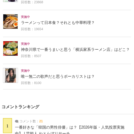
回答数：23868
実施中
ラーメンって日本食？それとも中華料理？
回答数：19654
実施中
神奈川県で一番うまいと思う「横浜家系ラーメン店」はどこ？
回答数：8507
実施中
唯一無二の歌声だと思うボーカリストは？
回答数：8100
コメントランキング
コメント数：
21
1
一番好きな「韓国の男性俳優」は？【2026年版・人気投票実施
中】 | 芸能人 ねとらぼリサーチ