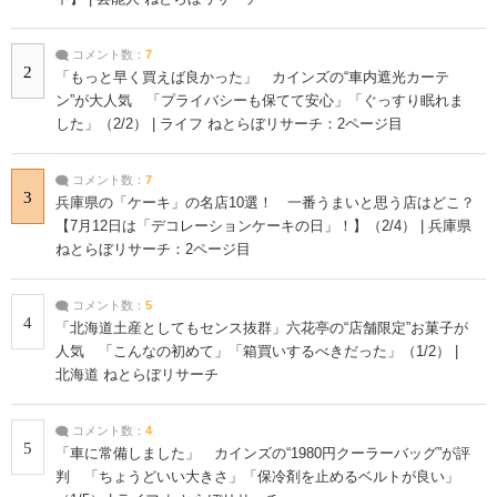
コメント数：
7
2
「もっと早く買えば良かった」 カインズの“車内遮光カーテ
ン”が大人気 「プライバシーも保てて安心」「ぐっすり眠れま
した」（2/2） | ライフ ねとらぼリサーチ：2ページ目
コメント数：
7
3
兵庫県の「ケーキ」の名店10選！ 一番うまいと思う店はどこ？
【7月12日は「デコレーションケーキの日」！】（2/4） | 兵庫県
ねとらぼリサーチ：2ページ目
コメント数：
5
4
「北海道土産としてもセンス抜群」六花亭の“店舗限定”お菓子が
人気 「こんなの初めて」「箱買いするべきだった」（1/2） |
北海道 ねとらぼリサーチ
コメント数：
4
5
「車に常備しました」 カインズの“1980円クーラーバッグ”が評
判 「ちょうどいい大きさ」「保冷剤を止めるベルトが良い」