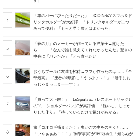
す」
「車のバーにぴったりだった」 3COINSの“スマホ＆ド
4
リンクホルダー”が大好評 「ドリンクホルダーが二つ
あって便利」「もっと早く買えばよかった」
「萩の月」のメーカーが作っている洋菓子→開けた
5
ら…… 「なんで誰も教えてくれなかったんだ」驚きの
中身に「バレたか」「えっ食べたい」
おうちプールに友達を招待→ママが作ったのは……「全
6
部最高」 “圧巻の料理”に「うっひょ～！」「勝手にお
っじゃまっしまーーす！」
「買って大正解！」 LeSportsac（レスポートサック）
7
の“ミニショルダーバッグ”が高評価 「軽いし、しっか
りした作り」「持っているだけで気分があがる」
娘「コオロギ捕まえた！」虫かごの中をのぞくと……
8
「いやぁぁあ！！！」“衝撃事実”が160万再生「知らぬが