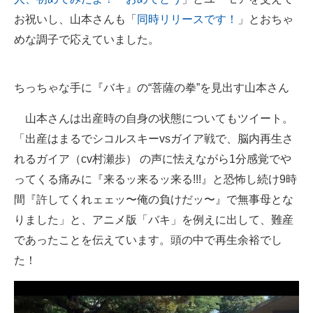
お祝いし、山本さんも「
同時リリースです！
」とおちゃ
めな調子で応えていました。
ちっちゃな手に『バキ』の“菩薩の拳”を見出す山本さん
山本さんは出産時の自身の状態についてもツイート。
「出産はまるでシコルスキーvsガイア戦で、脳内再生さ
れるガイア（cv村瀬歩） の声に怯えながら1分感覚でや
ってくる痛みに『来るッ来るッ来る!!!』と恐怖し続け9時
間『許してくれェェッ〜俺の負けだッ〜』で無事母とな
りました」と、アニメ版「バキ」を例えに出して、難産
であったことを伝えています。頭の中で再生余裕でし
た！