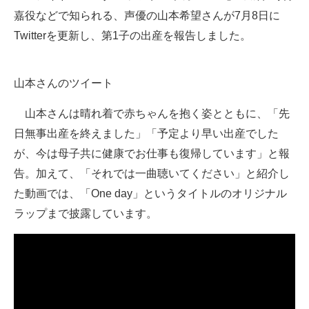
嘉役などで知られる、声優の山本希望さんが7月8日に
ITの今と未来を見通す
Twitterを更新し、第1子の出産を報告しました。
スマホと通信の最新トレンド
山本さんのツイート
進化するPCとデバイスの未来
山本さんは晴れ着で赤ちゃんを抱く姿とともに、「先
好きが集まる 比べて選べる
日無事出産を終えました」「予定より早い出産でした
ビジネスと働き方のヒント
が、今は母子共に健康でお仕事も復帰しています」と報
告。加えて、「それでは一曲聴いてください」と紹介し
AI活用のいまが分かる
た動画では、「One day」というタイトルのオリジナル
企業ITのトレンドを詳説
ラップまで披露しています。
経営リーダーのコミュニティ
マーケ×ITの今がよく分かる
ITエンジニア向け専門サイト