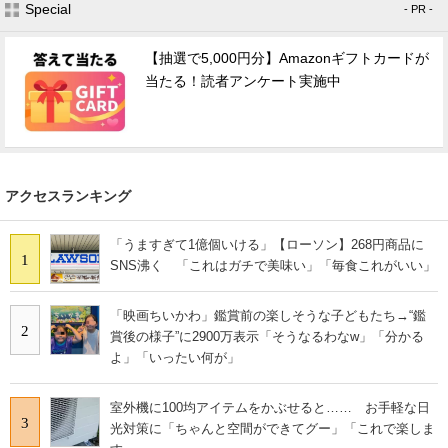
Special
- PR -
【抽選で5,000円分】Amazonギフトカードが
当たる！読者アンケート実施中
アクセスランキング
「うますぎて1億個いける」【ローソン】268円商品に
1
SNS沸く 「これはガチで美味い」「毎食これがいい」
「映画ちいかわ」鑑賞前の楽しそうな子どもたち→“鑑
2
賞後の様子”に2900万表示「そうなるわなw」「分かる
よ」「いったい何が」
室外機に100均アイテムをかぶせると…… お手軽な日
3
光対策に「ちゃんと空間ができてグー」「これで楽しま