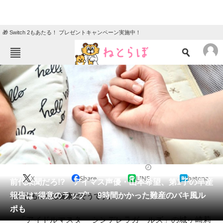
🎁 Switch 2もあたる！ プレゼントキャンペーン実施中！
ねとらぼメニュー
TOP
ニュース
エンタメ
クイズ
グルメ
地域
住まい
教育・育児
動物
リサーチ
2023/07/08 19:00（公開）
X
Share
LINE
hatena
会員記事
前代未聞だろ!? アイマス声優・山本希望、第1子の早産
報告は“得意のラップ” 9時間かかった難産のバキ風ル
母子ともに今は健康だそうです。
メディア
ポも
「アイドルマスター シンデレラガールズ」の城ヶ崎莉
注目記事を集めた総合ページ