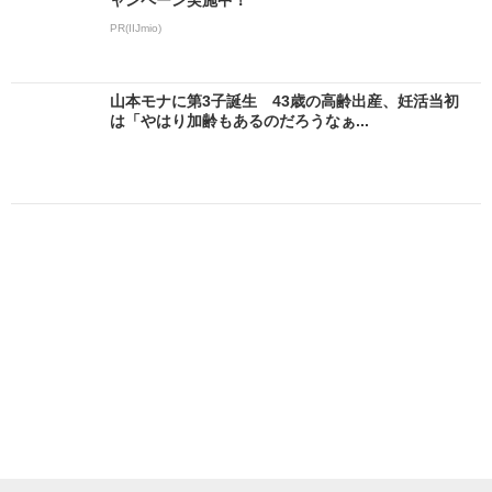
PR(IIJmio)
山本モナに第3子誕生 43歳の高齢出産、妊活当初
は「やはり加齢もあるのだろうなぁ...