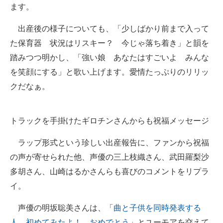
ます。
出産後の様子についても、「少しばかり前まで入って
た保育器 状況はリスキー？ 今じゃ落ち着き」と韻を
踏みつつ明かし、「強い娘 あなたはすごいよ みんな
を笑顔にする」と歌い上げます。愛情たっぷりのリリッ
クだなぁ。
トラックを手掛けたギロチンさんからも祝福メッセージ
ラップ形式という珍しい出産報告に、ファンから祝福
の声が寄せられた他、声優の三上枝織さん、武田羅梨沙
多胡さん、山崎はるかさんらも喜びのコメントをリプラ
イ。
声優の明坂聡美さんは、「
曲と子供を同時発表する
人、初めてみたよ！ おめでとう
」とユーモアを交えて