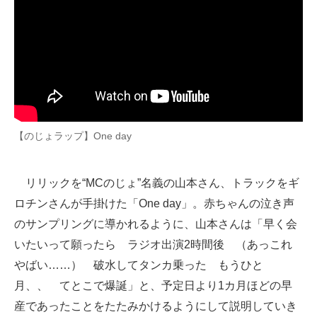
企業向けIT製品の総合サイト
IT製品の技術・比較・事例
製造業のIT導入・活用を支援
モノづくり技術者専門サイト
【のじょラップ】One day
エレクトロニクス専門サイト
電子設計の基本と応用
リリックを“MCのじょ”名義の山本さん、トラックをギ
エネルギーの専門メディア
ロチンさんが手掛けた「One day」。赤ちゃんの泣き声
のサンプリングに導かれるように、山本さんは「早く会
建設×テクノロジーの最前線
いたいって願ったら ラジオ出演2時間後 （あっこれ
ちょっと気になるネットの話題
やばい……） 破水してタンカ乗った もうひと
月、、 てとこで爆誕」と、予定日より1カ月ほどの早
産であったことをたたみかけるようにして説明していき