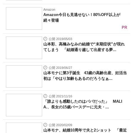
Amazon
Amazon今日も見逃せない！80%OFF以上が
続々登場
PR
公開 2019/05/03
山本彩、高橋みなみの結婚で“末期症状”が現れ
てしまう 「結婚通り越して出産する夢...
公開 2019/06/27
山本モナに第3子誕生 43歳の高齢出産、妊活当
初は「やはり加齢もあるのだろうなぁ...
公開 2021/11/16
「誰よりも感動したのはパパだった」 MALI
A.、長女の15歳バースデーに元夫・...
公開 2020/02/09
山本モナ、結婚10周年で夫と2ショット 「最近