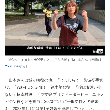
「MCのじょ a.k.a.HOPE」としても活動する山本さん（画像は
YouTube
から）
山本さんは城ヶ崎役の他、「じょしらく」防波亭手寅
役、「Wake Up, Girls！」鈴木萌歌役、「僕は友達が少
ない」楠幸村役、「ウマ娘 プリティーダービー」ユキノ
ビジン役などを担当。2020年1月に一般男性との結婚
を、2023年1月には第1子妊娠を発表していました。