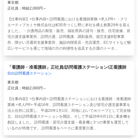
東京都
正社員：時給2,000円～
【仕事内容】<仕事内容> 訪問看護における看護師業務 <求人PR> ・クリ
エーティブカミヤ株式会社は町田市つくし野に本社を構え創業29年を迎え
ました。 ・介護用品の製造・販売、福祉用具の貸与・販売、住宅改修、居
宅介護支援事業所、訪問介護、訪問看護、調剤薬局、就労支援B型事業
所、障がい児通所支援事業所、施設内喫茶店・売店運営、ECサイトなど幅
広いサービスを通じて地域の方の利便性を追及する介護のトータ...
「看護師・准看護師」正社員/訪問看護ステーション/正看護師
目白訪問看護ステーション
東京都
正社員：時給2,000円～
【仕事内容】<仕事内容> 訪問看護ステーションにおける看護師・准看護師
業務 <求人PR> 平成16年、訪問看護ステーション及び居宅介護支援事業を
法人住所に設置し、平成20年1月1日、同地において㈱リープとして完全独
立、目白訪問看護ステーションを開設、そして平成26年9月1日に看多機を
創設しました。 訪問看護・居宅介護支援・看多機と3つの事業を運営して
いるのが特徴です。 訪問看護をベースに重度要介護...