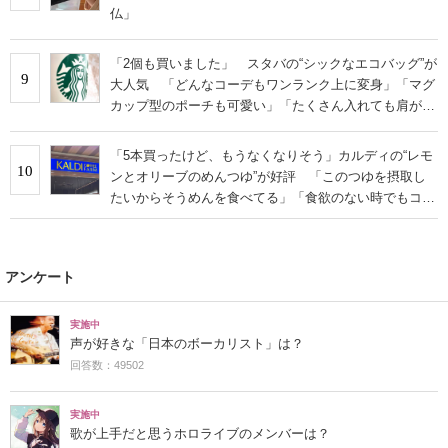
仏」
「2個も買いました」 スタバの“シックなエコバッグ”が
9
大人気 「どんなコーデもワンランク上に変身」「マグ
カップ型のポーチも可愛い」「たくさん入れても肩が痛
くならない」
「5本買ったけど、もうなくなりそう」カルディの“レモ
10
ンとオリーブのめんつゆ”が好評 「このつゆを摂取し
たいからそうめんを食べてる」「食欲のない時でもコレ
で食べられる」
アンケート
実施中
声が好きな「日本のボーカリスト」は？
回答数：49502
実施中
歌が上手だと思うホロライブのメンバーは？