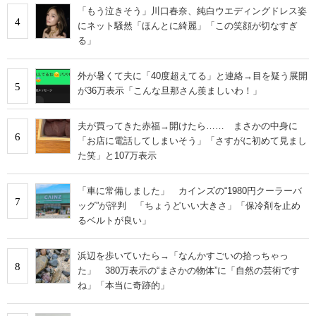
「もう泣きそう」川口春奈、純白ウエディングドレス姿
4
にネット騒然「ほんとに綺麗」「この笑顔が切なすぎ
る」
外が暑くて夫に「40度超えてる」と連絡→目を疑う展開
5
が36万表示「こんな旦那さん羨ましいわ！」
夫が買ってきた赤福→開けたら…… まさかの中身に
6
「お店に電話してしまいそう」「さすがに初めて見まし
た笑」と107万表示
「車に常備しました」 カインズの“1980円クーラーバ
7
ッグ”が評判 「ちょうどいい大きさ」「保冷剤を止め
るベルトが良い」
浜辺を歩いていたら→「なんかすごいの拾っちゃっ
8
た」 380万表示の“まさかの物体”に「自然の芸術です
ね」「本当に奇跡的」