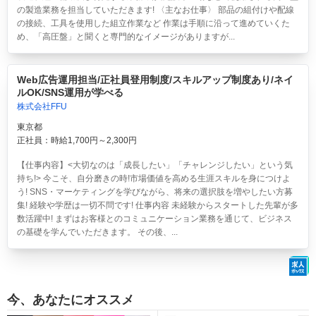
の製造業務を担当していただきます! 〈主なお仕事〉 部品の組付けや配線
の接続、工具を使用した組立作業など 作業は手順に沿って進めていくた
め、「高圧盤」と聞くと専門的なイメージがありますが...
Web広告運用担当/正社員登用制度/スキルアップ制度あり/ネイ
ルOK/SNS運用が学べる
株式会社FFU
東京都
正社員：時給1,700円～2,300円
【仕事内容】<大切なのは「成長したい」「チャレンジしたい」という気
持ち!> 今こそ、自分磨きの時!市場価値を高める生涯スキルを身につけよ
う! SNS・マーケティングを学びながら、将来の選択肢を増やしたい方募
集! 経験や学歴は一切不問です! 仕事内容 未経験からスタートした先輩が多
数活躍中! まずはお客様とのコミュニケーション業務を通じて、ビジネス
の基礎を学んでいただきます。 その後、...
今、あなたにオススメ