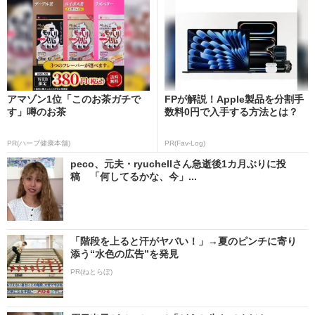
アマゾン1位「このお茶ガチで
FPが解説！Apple製品を分割手
す」噂のお茶
数料0円で入手する方法とは？
PR(ハーブ健康本舗)
PR(Fav-Log)
peco、元夫・ryuchellさん急逝後1カ月ぶりに投
稿 「何してるかな、今」...
「階段を上ると汗がヤバい！」→夏のピンチに寄り
添う“水色の広告”を発見
PR(ねとらぼ)