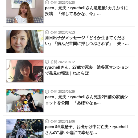
公開 2023/08/20
peco、元夫・ryuchellさん急逝後1カ月ぶりに
投稿 「何してるかな、今」...
公開 2023/07/13
原日出子がメッセージ「どうか生きてくださ
い」「病んだ世間に押しつぶされず」 夫・...
公開 2023/07/12
ryuchellさん、27歳で死去 渋谷区マンション
で発見の報道 | ねとらぼ
公開 2023/08/29
peco、元夫・ryuchellさん死去2日前の家族シ
ョットを公開 「あほやなぁ...
公開 2023/11/06
peco＆5歳息子、お出かけ中に亡夫・ryuchell
さんの“思い出話”で幸せな...