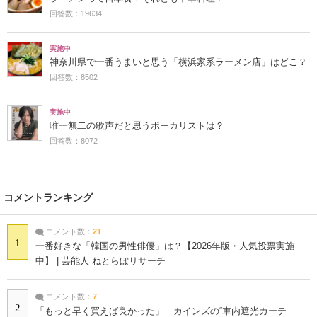
回答数：19634
実施中
神奈川県で一番うまいと思う「横浜家系ラーメン店」はどこ？
回答数：8502
実施中
唯一無二の歌声だと思うボーカリストは？
回答数：8072
コメントランキング
コメント数：
21
1
一番好きな「韓国の男性俳優」は？【2026年版・人気投票実施
中】 | 芸能人 ねとらぼリサーチ
コメント数：
7
2
「もっと早く買えば良かった」 カインズの“車内遮光カーテ