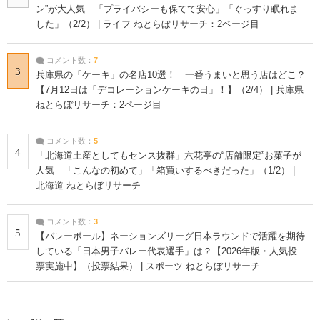
ン”が大人気 「プライバシーも保てて安心」「ぐっすり眠れま
した」（2/2） | ライフ ねとらぼリサーチ：2ページ目
コメント数：
7
3
兵庫県の「ケーキ」の名店10選！ 一番うまいと思う店はどこ？
【7月12日は「デコレーションケーキの日」！】（2/4） | 兵庫県
ねとらぼリサーチ：2ページ目
コメント数：
5
4
「北海道土産としてもセンス抜群」六花亭の“店舗限定”お菓子が
人気 「こんなの初めて」「箱買いするべきだった」（1/2） |
北海道 ねとらぼリサーチ
コメント数：
3
5
【バレーボール】ネーションズリーグ日本ラウンドで活躍を期待
している「日本男子バレー代表選手」は？【2026年版・人気投
票実施中】（投票結果） | スポーツ ねとらぼリサーチ