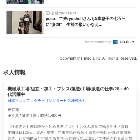
公開 2023/11/13
peco、亡夫ryuchellさんも5歳息子の七五三
に“参加” 生前の願いかなえ...
Recommended by
Copyright © ITmedia Inc. All Rights Reserved.
求人情報
機械系工場/組立・加工・プレス/製造/工場/派遣の仕事/20～40
代活躍中
日本マニュファクチャリングサービス株式会社
東京都
正社員 / 派遣社員：時給1,400円
【仕事内容】未経験から始めるモノづくり お休み多めで働きやすさ抜群!
年間休日125日、GW・夏季・年末年始休暇あり 食堂や売店完備 産業機器
製造、組立補助及び付随する業務 公共施設や工場などで使用される高圧盤