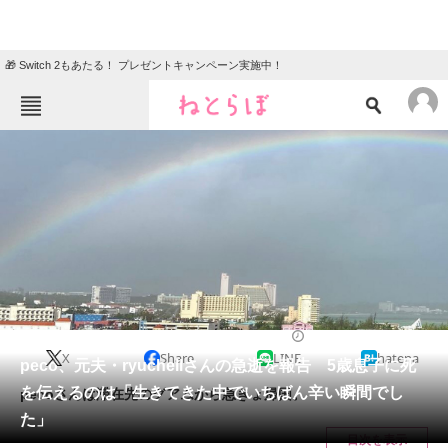
🎁 Switch 2もあたる！ プレゼントキャンペーン実施中！
ねとらぼメニュー
TOP
ニュース
エンタメ
クイズ
グルメ
地域
住まい
教育・育児
動物
リサーチ
2023/07/14 11:20（公開）
X
Share
LINE
hatena
会員記事
peco、元夫・ryuchellさんの急逝を報告 5歳息子に死
を伝えるのは「生きてきた中でいちばん辛い瞬間でし
pecoさんは滞在先のグアムから急きょ帰国。
メディア
た」
目次を表示
注目記事を集めた総合ページ