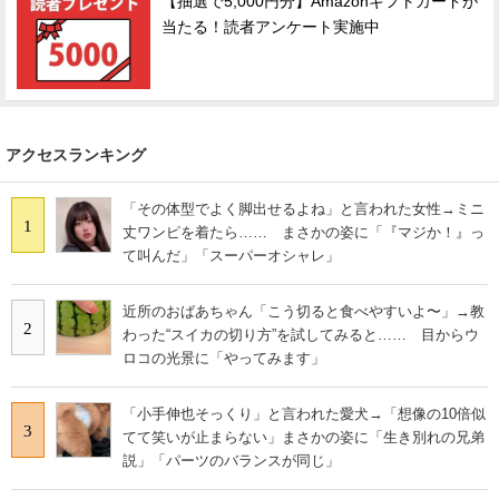
【抽選で5,000円分】Amazonギフトカードが
当たる！読者アンケート実施中
アクセスランキング
「その体型でよく脚出せるよね」と言われた女性→ミニ
1
丈ワンピを着たら…… まさかの姿に「『マジか！』っ
て叫んだ」「スーパーオシャレ」
近所のおばあちゃん「こう切ると食べやすいよ〜」→教
2
わった“スイカの切り方”を試してみると…… 目からウ
ロコの光景に「やってみます」
「小手伸也そっくり」と言われた愛犬→「想像の10倍似
3
てて笑いが止まらない」まさかの姿に「生き別れの兄弟
説」「パーツのバランスが同じ」