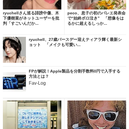
ryuchellさん巡る誹謗中傷、木
peco、息子の初のバレエ発表会
下優樹菜がネットユーザーを批
で“始終ボロ泣き” 「想像をは
判「すごいんだか...
るかに超えるしっか...
ryuchell、27歳バースデー迎えティアラ輝く最新シ
ョット 「メイクも可愛い...
FPが解説！Apple製品を分割手数料0円で入手する
方法とは？
Fav-Log