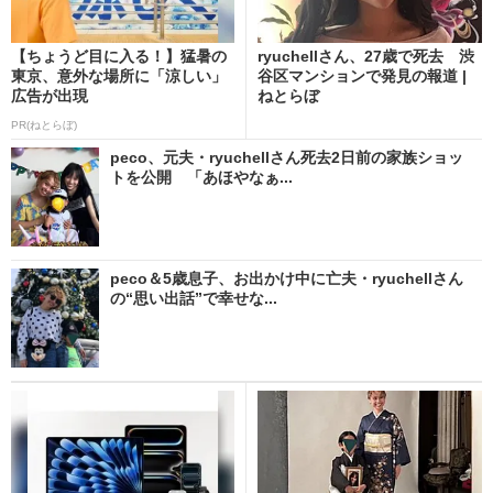
【ちょうど目に入る！】猛暑の
ryuchellさん、27歳で死去 渋
東京、意外な場所に「涼しい」
谷区マンションで発見の報道 |
広告が出現
ねとらぼ
PR(ねとらぼ)
peco、元夫・ryuchellさん死去2日前の家族ショッ
トを公開 「あほやなぁ...
peco＆5歳息子、お出かけ中に亡夫・ryuchellさん
の“思い出話”で幸せな...