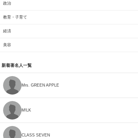
政治
教育・子育て
経済
美容
新着著名人一覧
Mrs. GREEN APPLE
M!LK
CLASS SEVEN