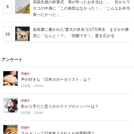
高校生娘の終業式、母が作ったお弁当は…… 目からウ
9
ロコの中身に「この発想はなかった！」「こんなお弁当
食べたかった」
血統書に書かれた“愛犬の本名”が17万再生 まさかの事
10
実に「なんと！？」「同郷です！」驚き広がる
アンケート
実施中
声が好きな「日本のボーカリスト」は？
回答数：49429
実施中
歌が上手だと思うホロライブのメンバーは？
回答数：23836
実施中
ラーメンって日本食？それとも中華料理？