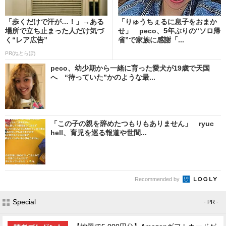
「歩くだけで汗が…！」→ある
「りゅうちぇるに息子をおまか
場所で立ち止まった人だけ気づ
せ」 peco、5年ぶりの“ソロ帰
く“レア広告”
省”で家族に感謝「...
PR(ねとらぼ)
peco、幼少期から一緒に育った愛犬が19歳で天国
へ “待っていた”かのような最...
「この子の親を辞めたつもりもありません」 ryuc
hell、育児を巡る報道や世間...
Recommended by
Special
- PR -