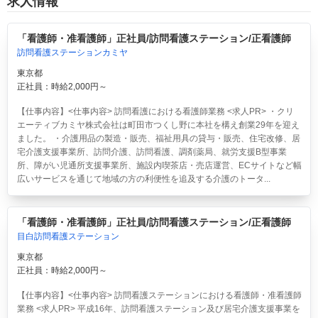
求人情報
「看護師・准看護師」正社員/訪問看護ステーション/正看護師
訪問看護ステーションカミヤ
東京都
正社員：時給2,000円～
【仕事内容】<仕事内容> 訪問看護における看護師業務 <求人PR> ・クリ
エーティブカミヤ株式会社は町田市つくし野に本社を構え創業29年を迎え
ました。 ・介護用品の製造・販売、福祉用具の貸与・販売、住宅改修、居
宅介護支援事業所、訪問介護、訪問看護、調剤薬局、就労支援B型事業
所、障がい児通所支援事業所、施設内喫茶店・売店運営、ECサイトなど幅
広いサービスを通じて地域の方の利便性を追及する介護のトータ...
「看護師・准看護師」正社員/訪問看護ステーション/正看護師
目白訪問看護ステーション
東京都
正社員：時給2,000円～
【仕事内容】<仕事内容> 訪問看護ステーションにおける看護師・准看護師
業務 <求人PR> 平成16年、訪問看護ステーション及び居宅介護支援事業を