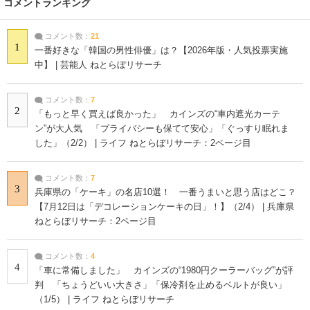
コメントランキング
コメント数：
21
1
一番好きな「韓国の男性俳優」は？【2026年版・人気投票実施
中】 | 芸能人 ねとらぼリサーチ
コメント数：
7
2
「もっと早く買えば良かった」 カインズの“車内遮光カーテ
ン”が大人気 「プライバシーも保てて安心」「ぐっすり眠れま
した」（2/2） | ライフ ねとらぼリサーチ：2ページ目
コメント数：
7
3
兵庫県の「ケーキ」の名店10選！ 一番うまいと思う店はどこ？
【7月12日は「デコレーションケーキの日」！】（2/4） | 兵庫県
ねとらぼリサーチ：2ページ目
コメント数：
4
4
「車に常備しました」 カインズの“1980円クーラーバッグ”が評
判 「ちょうどいい大きさ」「保冷剤を止めるベルトが良い」
（1/5） | ライフ ねとらぼリサーチ