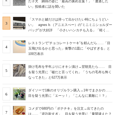
た子犬 納得の姿に「最高の褒め言葉！」「遭遇した
い」投稿者に話を聞いた
「スマホと鍵だけは持って出かけたい時にちょうどい
3
い」 agnes b.（アニエスべー）の“ミニミニショルダー
バッグ”が大好評 「小さいハンカチも入る」「軽くて
旅行でも活躍します
レストランで“チョコレートケーキ”を頼んだら……「目
4
玉飛び出るかと思った」衝撃の1皿に「やばすぎる」と
109万表示
掛け毛布を半年ぶりにオキシ漬け→翌朝見たら…… 目
5
を疑う光景に「嘘だと言ってくれ」「うちの毛布も怖く
なってきた」と627万表示
ダイソーで1株のオリヅルラン購入→1年でまさかの……
6
目を疑う光景に「エーッ！」「こんなに素敵に！？」
コメダで680円の「ポテチキ」を注文→出てきたの
7
は……「逆詐欺すぎ」 目を疑う光景に「量間違えた？