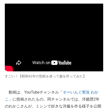
企業向けIT製品の総合サイト
IT製品の技術・比較・事例
製造業のIT導入・活用を支援
モノづくり技術者専門サイト
エレクトロニクス専門サイト
電子設計の基本と応用
エネルギーの専門メディア
すごい！【昭和41年の型紙を使って服を作ってみた】
建設×テクノロジーの最前線
ちょっと気になるネットの話題
動画は、YouTubeチャンネル「
そーいんぐ実況 わか
こ
」に投稿されたもの。同チャンネルでは、洋裁歴2年
のわかこさんが、ミシンで好きな洋服を作る様子を公開