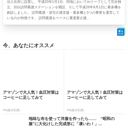
法人住所に設置し、平成20年1月1日、同地において㈱リープとして完全独
立、目白訪問看護ステーションを開設、そして平成26年9月1日に看多機を
創設しました。 訪問看護・居宅介護支援・看多機と3つの事業を運営して
いるのが特徴です。 訪問看護をベースに重度要介護...
今、あなたにオススメ
アマゾンで大人気！血圧対策は
アマゾンで大人気！血圧対策は
コーヒーに足してみて
コーヒーに足してみて
PR(森永乳業)
PR(森永乳業)
地味な布を使って洋服を作ったら…… “昭和の
服”に大化けした完成形に「凄いわ！」...