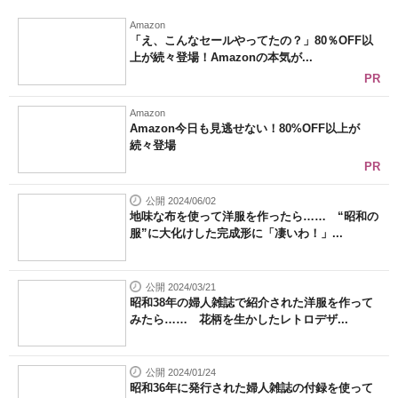
Amazon
「え、こんなセールやってたの？」80％OFF以
上が続々登場！Amazonの本気が...
PR
Amazon
Amazon今日も見逃せない！80%OFF以上が
続々登場
PR
公開 2024/06/02
地味な布を使って洋服を作ったら…… “昭和の
服”に大化けした完成形に「凄いわ！」...
公開 2024/03/21
昭和38年の婦人雑誌で紹介された洋服を作って
みたら…… 花柄を生かしたレトロデザ...
公開 2024/01/24
昭和36年に発行された婦人雑誌の付録を使って