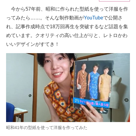
今から57年前、昭和に作られた型紙を使って洋服を作
ITの今と未来を見通す
ってみたら……。そんな制作動画が
YouTube
で公開さ
スマホと通信の最新トレンド
れ、記事作成時点で18万回再生を突破するなど話題を集
めています。クオリティの高い仕上がりと、レトロかわ
進化するPCとデバイスの未来
いいデザインがすてき！
好きが集まる 比べて選べる
ビジネスと働き方のヒント
AI活用のいまが分かる
企業ITのトレンドを詳説
経営リーダーのコミュニティ
マーケ×ITの今がよく分かる
昭和41年の型紙を使って洋服を作ってみた
ITエンジニア向け専門サイト