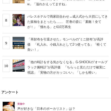
w」「溢れかえってますね」
パレスホテルで両家顔合わせ→成人式から大切にしてき
8
た振袖をまとったら…… 圧巻の姿に「素敵！全て
が！」「憧れる」と610万再生
「革財布を引退させた」モンベルの“ミニ財布”が高評
9
価 「札入れ、小銭入れとして2つ使ってる」「軽くて
良い！」
「他の時計をする気がなくなる」G-SHOCKの“オールブ
10
ラック腕時計”が高評価 「ちらっと見ただけで確実に
視認」「実物の方がカッコいい」「しかも軽い」
アンケート
実施中
声が好きな「日本のボーカリスト」は？