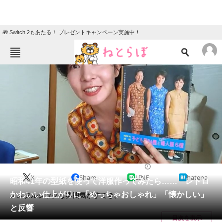
🎁 Switch 2もあたる！ プレゼントキャンペーン実施中！
ねとらぼメニュー
TOP
ニュース
エンタメ
クイズ
グルメ
地域
住まい
教育・育児
動物
リサーチ
2023/07/18 07:30（公開）
X
Share
LINE
hatena
会員記事
昭和41年の型紙を使って洋服作ってみたら…… レトロ
かわいい仕上がりに「めっちゃおしゃれ」「懐かしい」
ノスタルジックな雰囲気がすてき。
メディア
と反響
目次を表示
注目記事を集めた総合ページ