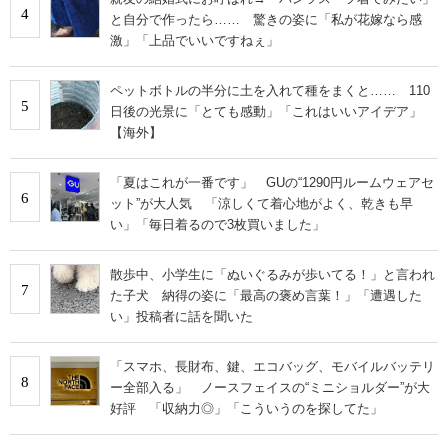
4
と自分で作ったら…… 驚きの姿に「私が花嫁なら感
激」「上品でいいですねぇ」
ペットボトルの半分に土を入れて種をまくと…… 110
5
日後の光景に「とても感動」「これはいいアイデア」
【海外】
「夏はこれが一番です」 GUの“1290円ルームウェアセ
6
ット”が大人気 「涼しくて着心地がよく、乾きも早
い」「毎日着るので3枚買いました」
散歩中、小学生に「ぬいぐるみが歩いてる！」と言われ
7
た子犬 納得の姿に「最高の褒め言葉！」「遭遇した
い」投稿者に話を聞いた
「スマホ、長財布、鍵、エコバッグ、モバイルバッテリ
8
ー全部入る」 ノースフェイスの“ミニショルダー”が大
好評 「収納力◎」「こういうのを探してた」