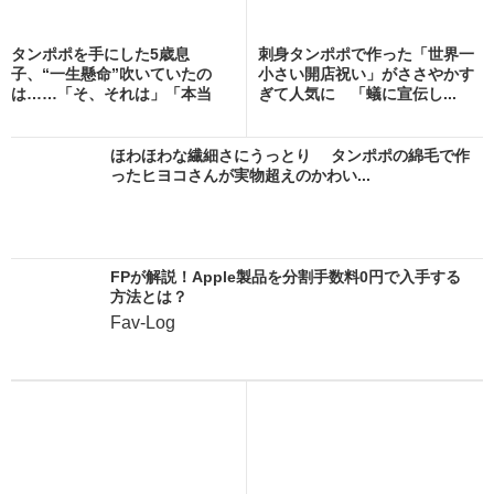
タンポポを手にした5歳息
刺身タンポポで作った「世界一
子、“一生懸命”吹いていたの
小さい開店祝い」がささやかす
は……「そ、それは」「本当
ぎて人気に 「蟻に宣伝し...
の...
ほわほわな繊細さにうっとり タンポポの綿毛で作
ったヒヨコさんが実物超えのかわい...
FPが解説！Apple製品を分割手数料0円で入手する
方法とは？
Fav-Log