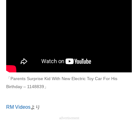
「Parents Surprise Kid With New Electric Toy Car For His
Birthday – 1148839」
RM Videos
より
advertisement