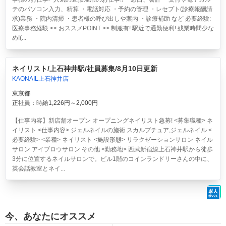
テのパソコン入力、精算 ・電話対応 ・予約の管理 ・レセプト(診療報酬請
求)業務 ・院内清掃 ・患者様の呼び出しや案内 ・診療補助 など 必要経験:
医療事務経験 << おススメPOINT >> 制服有! 駅近で通勤便利! 残業時間少な
め!(...
ネイリスト/上石神井駅/社員募集/8月10日更新
KAONAIL上石神井店
東京都
正社員：時給1,226円～2,000円
【仕事内容】新店舗オープン オープニングネイリスト急募! <募集職種> ネ
イリスト <仕事内容> ジェルネイルの施術 スカルプチュア,ジェルネイル <
必要経験> <業種> ネイリスト <施設形態> リラクゼーションサロン ネイル
サロン アイブロウサロン その他 <勤務地> 西武新宿線上石神井駅から徒歩
3分に位置するネイルサロンで。ビル1階のコインランドリーさんの中に、
英会話教室とネイ...
今、あなたにオススメ