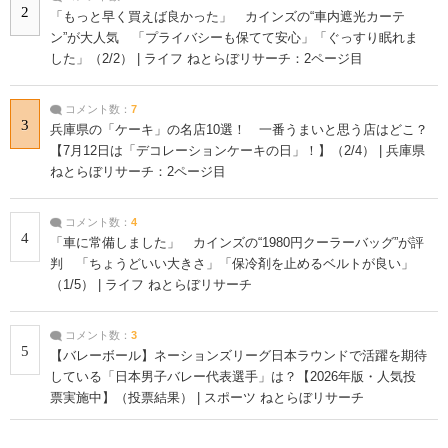
2
「もっと早く買えば良かった」 カインズの“車内遮光カーテ
ン”が大人気 「プライバシーも保てて安心」「ぐっすり眠れま
した」（2/2） | ライフ ねとらぼリサーチ：2ページ目
コメント数：
7
3
兵庫県の「ケーキ」の名店10選！ 一番うまいと思う店はどこ？
【7月12日は「デコレーションケーキの日」！】（2/4） | 兵庫県
ねとらぼリサーチ：2ページ目
コメント数：
4
4
「車に常備しました」 カインズの“1980円クーラーバッグ”が評
判 「ちょうどいい大きさ」「保冷剤を止めるベルトが良い」
（1/5） | ライフ ねとらぼリサーチ
コメント数：
3
5
【バレーボール】ネーションズリーグ日本ラウンドで活躍を期待
している「日本男子バレー代表選手」は？【2026年版・人気投
票実施中】（投票結果） | スポーツ ねとらぼリサーチ