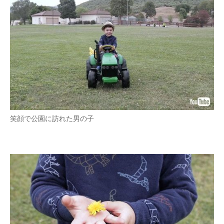
企業向けIT製品の総合サイト
IT製品の技術・比較・事例
製造業のIT導入・活用を支援
モノづくり技術者専門サイト
エレクトロニクス専門サイト
笑顔で公園に訪れた男の子
電子設計の基本と応用
エネルギーの専門メディア
建設×テクノロジーの最前線
ちょっと気になるネットの話題