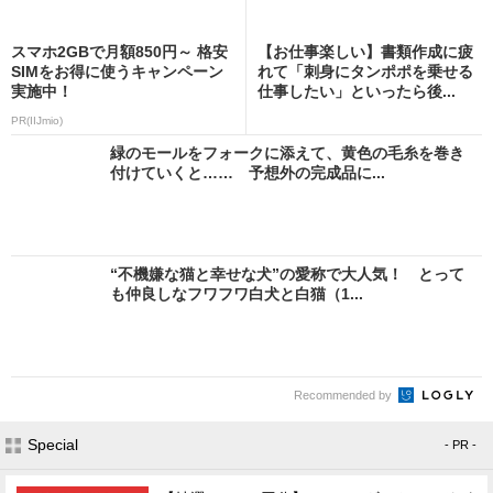
スマホ2GBで月額850円～ 格安
【お仕事楽しい】書類作成に疲
SIMをお得に使うキャンペーン
れて「刺身にタンポポを乗せる
実施中！
仕事したい」といったら後...
PR(IIJmio)
緑のモールをフォークに添えて、黄色の毛糸を巻き
付けていくと…… 予想外の完成品に...
“不機嫌な猫と幸せな犬”の愛称で大人気！ とって
も仲良しなフワフワ白犬と白猫（1...
Recommended by
Special
- PR -