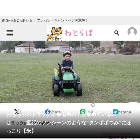
🎁 Switch 2もあたる！ プレゼントキャンペーン実施中！
ねとらぼメニュー
TOP
ニュース
エンタメ
クイズ
グルメ
地域
住まい
教育・育児
動物
リサーチ
2023/07/30 20:30（公開）
X
Share
LINE
hatena
会員記事
おもちゃのトラックに乗る男の子が集めているの
は…… 童話のワンシーンのような“タンポポつみ”にほ
トラックの荷台が春色に。
メディア
っこり【米】
目次を表示
注目記事を集めた総合ページ