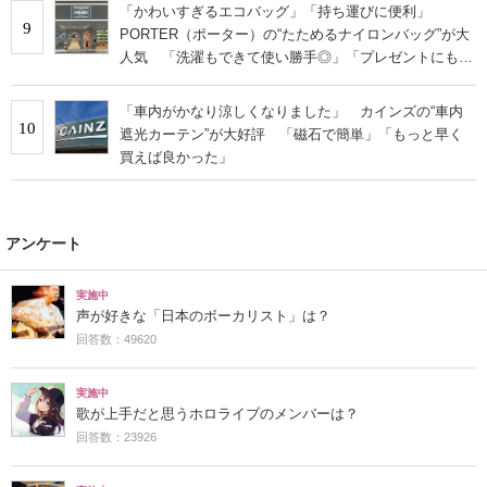
「かわいすぎるエコバッグ」「持ち運びに便利」
9
PORTER（ポーター）の“たためるナイロンバッグ”が大
人気 「洗濯もできて使い勝手◎」「プレゼントにもお
すすめ」
「車内がかなり涼しくなりました」 カインズの“車内
10
遮光カーテン”が大好評 「磁石で簡単」「もっと早く
買えば良かった」
アンケート
実施中
声が好きな「日本のボーカリスト」は？
回答数：49620
実施中
歌が上手だと思うホロライブのメンバーは？
回答数：23926