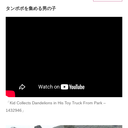
タンポポを集める男の子
ITの今と未来を見通す
スマホと通信の最新トレンド
進化するPCとデバイスの未来
好きが集まる 比べて選べる
ビジネスと働き方のヒント
AI活用のいまが分かる
企業ITのトレンドを詳説
経営リーダーのコミュニティ
「Kid Collects Dandelions in His Toy Truck From Park –
1432946」
マーケ×ITの今がよく分かる
ITエンジニア向け専門サイト