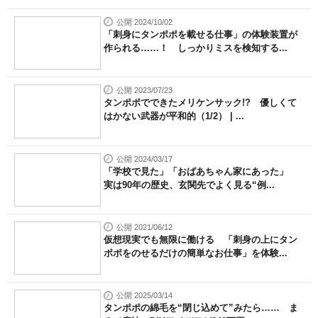
公開 2024/10/02
「刺身にタンポポを載せる仕事」の体験装置が
作られる……！ しっかりミスを検知する...
公開 2023/07/23
タンポポでできたメリケンサック!? 優しくて
はかない武器が平和的（1/2） | ...
公開 2024/03/17
「学校で見た」「おばあちゃん家にあった」
実は90年の歴史、玄関先でよく見る“例...
公開 2021/06/12
仮想現実でも無限に働ける 「刺身の上にタン
ポポをのせるだけの簡単なお仕事」を体験...
公開 2025/03/14
タンポポの綿毛を“閉じ込めて”みたら…… ま