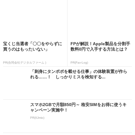
宝くじ当選者「〇〇をやらずに
FPが解説！Apple製品を分割手
買うのはもったいない」
数料0円で入手する方法とは？
PR(合同会社デジタルファーム )
PR(Fav-Log)
「刺身にタンポポを載せる仕事」の体験装置が作ら
れる……！ しっかりミスを検知する...
スマホ2GBで月額850円～ 格安SIMをお得に使うキ
ャンペーン実施中！
PR(IIJmio)