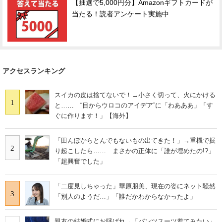
【抽選で5,000円分】Amazonギフトカードが
当たる！読者アンケート実施中
アクセスランキング
スイカの皮は捨てないで！→小さく切って、火にかける
1
と…… “目からウロコのアイデア”に「わあああ」「す
ぐに作ります！」【海外】
「田んぼからとんでもないもの出てきた！」→重機で掘
2
り起こしたら…… まさかの正体に「誰が埋めたの!?」
「超興奮でした」
「二度見しちゃった」華原朋美、現在の姿にネット騒然
3
「別人のようだ…」「誰だかわからなかったよ」
親友の結婚式にお呼ばれ→「パンツスーツ着てみたい」