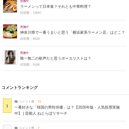
実施中
ラーメンって日本食？それとも中華料理？
回答数：19697
実施中
神奈川県で一番うまいと思う「横浜家系ラーメン店」はどこ？
回答数：8526
実施中
唯一無二の歌声だと思うボーカリストは？
回答数：8186
コメントランキング
コメント数：
21
1
一番好きな「韓国の男性俳優」は？【2026年版・人気投票実施
中】 | 芸能人 ねとらぼリサーチ
コメント数：
7