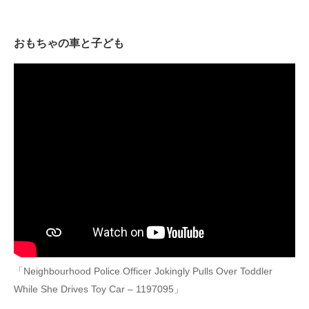
おもちゃの車と子ども
「Neighbourhood Police Officer Jokingly Pulls Over Toddler
While She Drives Toy Car – 1197095」