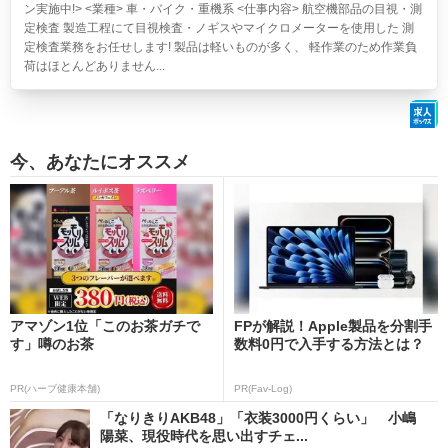
ン実施中!> <業種> 車・バイク・重機系 <仕事内容> 航空機部品の目視・測
定検査 製造工程にて目視検査・ノギスやマイクロメーターを使用した 測
定検査業務をお任せします! 製品は軽いものが多く、 軽作業のため作業負
荷はほとんどありません...
今、あなたにオススメ
アマゾン1位「このお茶ガチで
FPが解説！Apple製品を分割手
す」噂のお茶
数料0円で入手する方法とは？
PR(ハーブ健康本舗)
PR(Fav-Log)
「なりきりAKB48」「衣装3000円くらい」 小嶋
陽菜、現役時代を思い出すチェ...