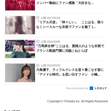
メンバー集結にファン感激「大好きな...
公開 2017/01/16
「リアル天使」「神々しい」 こじはる、限り
なくシースルーな衣装でファンを魅了 |...
公開 2016/10/05
“万馬券女神”こじはる、貴婦人のような衣装で
フランス凱旋門賞に光臨 | ねとらぼ
公開 2022/03/15
大島優子、ラッフルドレスを堂々着こなす姿に
「アイドル時代」を思い出すファン 小嶋...
Recommended by
Copyright © ITmedia Inc. All Rights Reserved.