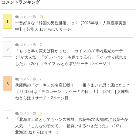
コメントランキング
コメント数：
21
1
一番好きな「韓国の男性俳優」は？【2026年版・人気投票実施
中】 | 芸能人 ねとらぼリサーチ
コメント数：
7
2
「もっと早く買えば良かった」 カインズの“車内遮光カーテ
ン”が大人気 「プライバシーも保てて安心」「ぐっすり眠れま
した」（2/2） | ライフ ねとらぼリサーチ：2ページ目
コメント数：
7
3
兵庫県の「ケーキ」の名店10選！ 一番うまいと思う店はどこ？
【7月12日は「デコレーションケーキの日」！】（2/4） | 兵庫県
ねとらぼリサーチ：2ページ目
コメント数：
5
4
「北海道土産としてもセンス抜群」六花亭の“店舗限定”お菓子が
人気 「こんなの初めて」「箱買いするべきだった」（1/2） |
北海道 ねとらぼリサーチ