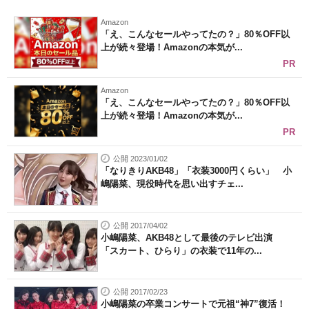
Amazon
「え、こんなセールやってたの？」80％OFF以
上が続々登場！Amazonの本気が...
PR
Amazon
「え、こんなセールやってたの？」80％OFF以
上が続々登場！Amazonの本気が...
PR
公開 2023/01/02
「なりきりAKB48」「衣装3000円くらい」 小
嶋陽菜、現役時代を思い出すチェ...
公開 2017/04/02
小嶋陽菜、AKB48として最後のテレビ出演
「スカート、ひらり」の衣装で11年の...
公開 2017/02/23
小嶋陽菜の卒業コンサートで元祖“神7”復活！