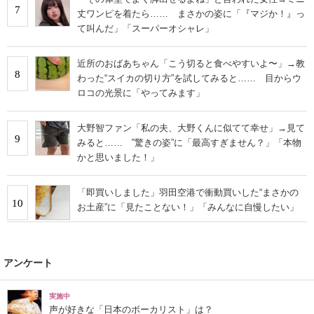
7
丈ワンピを着たら…… まさかの姿に「『マジか！』っ
て叫んだ」「スーパーオシャレ」
近所のおばあちゃん「こう切ると食べやすいよ〜」→教
8
わった“スイカの切り方”を試してみると…… 目からウ
ロコの光景に「やってみます」
大野智ファン「私の夫、大野くんに似てて幸せ」→見て
9
みると…… ‟驚きの姿”に「最高すぎません？」「本物
かと思いました！」
「即買いしました」羽田空港で衝動買いした“まさかの
10
お土産”に「見たことない！」「みんなに自慢したい」
アンケート
実施中
声が好きな「日本のボーカリスト」は？