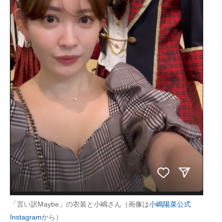
企業向けIT製品の総合サイト
IT製品の技術・比較・事例
製造業のIT導入・活用を支援
モノづくり技術者専門サイト
エレクトロニクス専門サイト
電子設計の基本と応用
エネルギーの専門メディア
建設×テクノロジーの最前線
ちょっと気になるネットの話題
「言い訳Maybe」の衣装と小嶋さん（画像は
小嶋陽菜公式
Instagram
から）