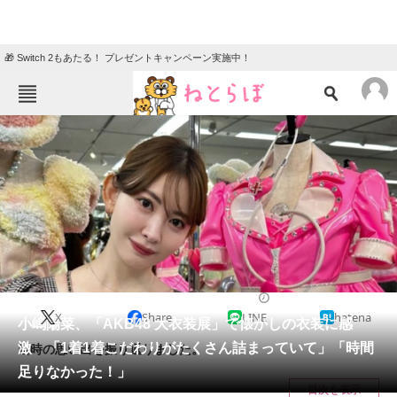
🎁 Switch 2もあたる！ プレゼントキャンペーン実施中！
ねとらぼメニュー
TOP
ニュース
エンタメ
クイズ
グルメ
地域
住まい
教育・育児
動物
リサーチ
2023/07/30 20:39（公開）
X
Share
LINE
hatena
会員記事
小嶋陽菜、「AKB48 大衣装展」で懐かしの衣装に感
激 「1着1着こだわりがたくさん詰まっていて」「時間
当時の思い出を振り返りました。
メディア
足りなかった！」
目次を表示
注目記事を集めた総合ページ