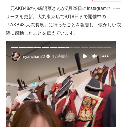
元AKB48の小嶋陽菜さんが7月29日にInstagramストー
ITの今と未来を見通す
リーズを更新。大丸東京店で8月8日まで開催中の
スマホと通信の最新トレンド
「AKB48 大衣装展」に行ったことを報告し、懐かしい衣
装に感動したことを伝えています。
進化するPCとデバイスの未来
好きが集まる 比べて選べる
ビジネスと働き方のヒント
AI活用のいまが分かる
企業ITのトレンドを詳説
経営リーダーのコミュニティ
マーケ×ITの今がよく分かる
ITエンジニア向け専門サイト