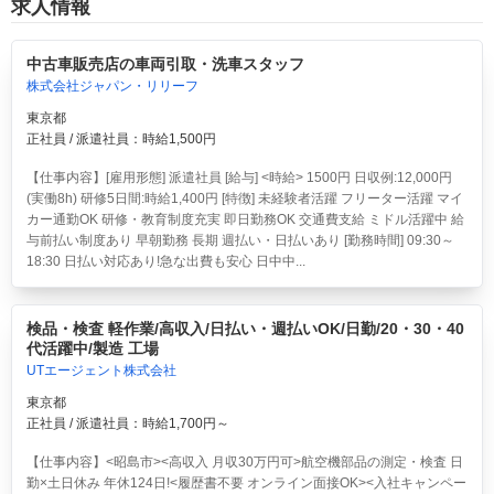
求人情報
中古車販売店の車両引取・洗車スタッフ
株式会社ジャパン・リリーフ
東京都
正社員 / 派遣社員：時給1,500円
【仕事内容】[雇用形態] 派遣社員 [給与] <時給> 1500円 日収例:12,000円
(実働8h) 研修5日間:時給1,400円 [特徴] 未経験者活躍 フリーター活躍 マイ
カー通勤OK 研修・教育制度充実 即日勤務OK 交通費支給 ミドル活躍中 給
与前払い制度あり 早朝勤務 長期 週払い・日払いあり [勤務時間] 09:30～
18:30 日払い対応あり!急な出費も安心 日中中...
検品・検査 軽作業/高収入/日払い・週払いOK/日勤/20・30・40
代活躍中/製造 工場
UTエージェント株式会社
東京都
正社員 / 派遣社員：時給1,700円～
【仕事内容】<昭島市><高収入 月収30万円可>航空機部品の測定・検査 日
勤×土日休み 年休124日!<履歴書不要 オンライン面接OK><入社キャンペー