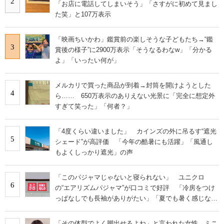
2
「お店に電話してしまいそう」「さすがに初めて見まし
た笑」と107万表示
「映画ちいかわ」鑑賞前の楽しそうな子どもたち→“鑑
3
賞後の様子”に2900万表示「そうなるわなw」「分かる
よ」「いったい何が」
メルカリで買った商品が到着→封筒を開けようとした
4
ら…… 650万表示のありえない光景に「完全に想定外
すぎて笑った」「何者？」
「4度くらい違いました」 カインズの外に吊るす“遮光
5
シェード”が高評価 「今年の酷暑にも活躍」「風通し
もよくしっかり遮光」の声
「このパジャマじゃないと寝られない」 ユニクロ
6
の“エアリズムパジャマ”が口コミで好評 「冷房をつけ
っぱなしでも長袖がありがたい」「夏でも暑く感じな
い」
「その体型でよく脚出せるよね」と言われた女性→ミニ