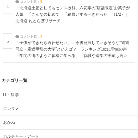
コメント数：
5
4
「北海道土産としてもセンス抜群」六花亭の“店舗限定”お菓子が
人気 「こんなの初めて」「箱買いするべきだった」（1/2） |
北海道 ねとらぼリサーチ
コメント数：
3
5
「子供ができたら通わせたい」 今後発展していきそうな“関関
同立・産近甲龍の大学”といえば？ ランキング1位に学生の声
「学問の街のように多様に学べる」「就職や進学の実績も高い」
| 大学 ねとらぼリサーチ
カテゴリ一覧
IT・科学
エンタメ
おかね
カルチャー・アート