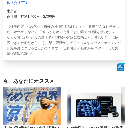
株式会社FFU
東京都
正社員：時給1,700円～2,300円
【仕事内容】<20代から自分の可能性を広げよう!> 「将来どんな仕事をし
たいかわからない」 「若いうちから成長できる環境で経験を積みたい」
そんな方にぴったりの環境です! 年齢や経験に関係なく、新しいことに挑
戦できる社風だからこそ、 早い段階からビジネススキルやマーケティング
知識を身につけることができます。 仕事内容 未経験からスタートした先
輩が多数活躍中! ...
今、あなたにオススメ
【その発想はなかった】猛暑の
FPが解説！Apple製品を分割手