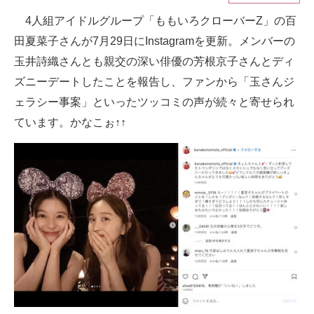
4人組アイドルグループ「ももいろクローバーZ」の百
ITの今と未来を見通す
田夏菜子さんが7月29日にInstagramを更新。メンバーの
スマホと通信の最新トレンド
玉井詩織さんとも親交の深い俳優の芳根京子さんとディ
ズニーデートしたことを報告し、ファンから「玉さんジ
進化するPCとデバイスの未来
ェラシー事案」といったツッコミの声が続々と寄せられ
好きが集まる 比べて選べる
ています。かなこぉ↑↑
ビジネスと働き方のヒント
AI活用のいまが分かる
企業ITのトレンドを詳説
経営リーダーのコミュニティ
マーケ×ITの今がよく分かる
ITエンジニア向け専門サイト