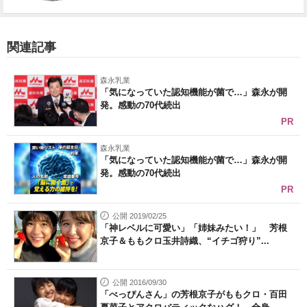
関連記事
森永乳業
「気になっていた認知機能が菌で…」森永が開
発。感動の70代続出
PR
森永乳業
「気になっていた認知機能が菌で…」森永が開
発。感動の70代続出
PR
公開 2019/02/25
「神レベルに可愛い」「姉妹みたい！」 芳根
京子＆ももクロ玉井詩織、“イチゴ狩り”...
公開 2016/09/30
「べっぴんさん」の芳根京子がももクロ・百田