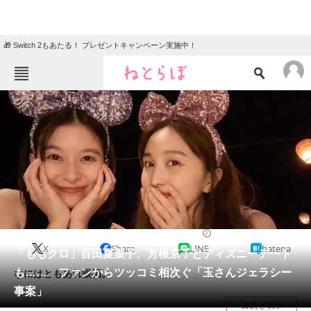
🎁 Switch 2もあたる！ プレゼントキャンペーン実施中！
ねとらぼメニュー
TOP
ニュース
エンタメ
クイズ
グルメ
地域
住まい
教育・育児
動物
リサーチ
2023/07/30 20:47（公開）
X
Share
LINE
hatena
会員記事
「ももクロ」百田夏菜子、芳根京子とディズニーデート
も…… ファンからツッコミ相次ぐ「玉さんジェラシー
なにはともあれ眼福。
メディア
事案」
目次を表示
注目記事を集めた総合ページ