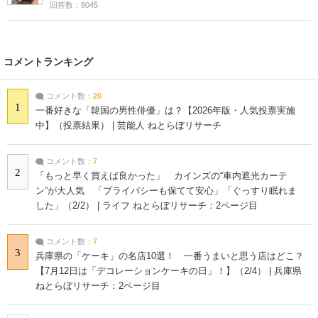
回答数：8045
コメントランキング
コメント数：
20
1
一番好きな「韓国の男性俳優」は？【2026年版・人気投票実施
中】（投票結果） | 芸能人 ねとらぼリサーチ
コメント数：
7
2
「もっと早く買えば良かった」 カインズの“車内遮光カーテ
ン”が大人気 「プライバシーも保てて安心」「ぐっすり眠れま
した」（2/2） | ライフ ねとらぼリサーチ：2ページ目
コメント数：
7
3
兵庫県の「ケーキ」の名店10選！ 一番うまいと思う店はどこ？
【7月12日は「デコレーションケーキの日」！】（2/4） | 兵庫県
ねとらぼリサーチ：2ページ目