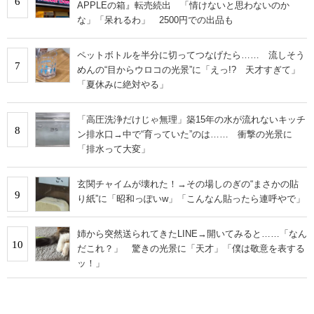
6
APPLEの箱』転売続出 「情けないと思わないのか
な」「呆れるわ」 2500円での出品も
ペットボトルを半分に切ってつなげたら…… 流しそう
7
めんの“目からウロコの光景”に「えっ!? 天才すぎて」
「夏休みに絶対やる」
「高圧洗浄だけじゃ無理」築15年の水が流れないキッチ
8
ン排水口→中で“育っていた”のは…… 衝撃の光景に
「排水って大変」
玄関チャイムが壊れた！→その場しのぎの“まさかの貼
9
り紙”に「昭和っぽいw」「こんなん貼ったら連呼やで」
姉から突然送られてきたLINE→開いてみると……「なん
10
だこれ？」 驚きの光景に「天才」「僕は敬意を表する
ッ！」