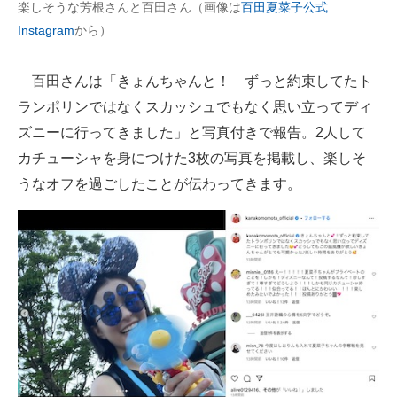
楽しそうな芳根さんと百田さん（画像は
百田夏菜子公式
企業向けIT製品の総合サイト
Instagram
から）
IT製品の技術・比較・事例
百田さんは「きょんちゃんと！ ずっと約束してたト
製造業のIT導入・活用を支援
ランポリンではなくスカッシュでもなく思い立ってディ
ズニーに行ってきました」と写真付きで報告。2人して
モノづくり技術者専門サイト
カチューシャを身につけた3枚の写真を掲載し、楽しそ
エレクトロニクス専門サイト
うなオフを過ごしたことが伝わってきます。
電子設計の基本と応用
エネルギーの専門メディア
建設×テクノロジーの最前線
ちょっと気になるネットの話題