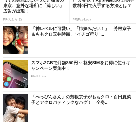
東京、意外な場所に「涼しい」
数料0円で入手する方法とは？
広告が出現！
PR(ねとらぼ)
PR(Fav-Log)
「神レベルに可愛い」「姉妹みたい！」 芳根京子
＆ももクロ玉井詩織、“イチゴ狩り”...
スマホ2GBで月額850円～ 格安SIMをお得に使うキ
ャンペーン実施中！
PR(IIJmio)
「べっぴんさん」の芳根京子がももクロ・百田夏菜
子とアクロバティックなハグ！ 全身...