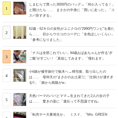
しまむらで買った3000円のバッグ→「何か入ってる！」
1
と開けたら…… まさかの中身に「買いに走った」「コ
スパ良すぎる」
62歳・62キロの女性がユニクロの“2990円ワンピ”を着た
2
ら…… 目からウロコのコーデに「全色ほしいくらい」
「参考になりました」
「ナスは全部これでいい」94歳おばあちゃんが作る“夕
3
ご飯”がすごい！「真似してみます」「憧れます」
小6娘が修学旅行で栃木へ→帰宅後、取り出したの
4
は…… 母仰天の“まさかのお土産”に「仕掛けが凄すぎ
る!!」「娘から賄賂がw」
天然パーマのパパとママ→生まれてきた2人の女の子
5
は…… 驚きの姿に「遺伝って不思議ですね」
「転売ヤー大量発生か」 ミスド、『Mrs. GREEN