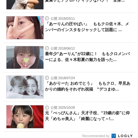
夏菜子とアクロバティックなハグ！ 全身...
公開 2018/03/11
「あーりんの圧やばい」 ももクロ佐々木、メ
ンバーのインスタをジャックして話題に ...
公開 2018/06/12
最年少“あーりん”が22歳に！ ももクロメンバ
ーによる、佐々木彩夏の魅力を語った...
公開 2018/07/24
「あかりーた おめでとう」 ももクロ、早見あ
かりの婚約をそれぞれ祝福 “デコまゆ...
公開 2025/10/28
元「べっぴんさん」天才子役、“19歳の姿”に仰
天「めちゃ美人」「綺麗になって～!...
Recommended by