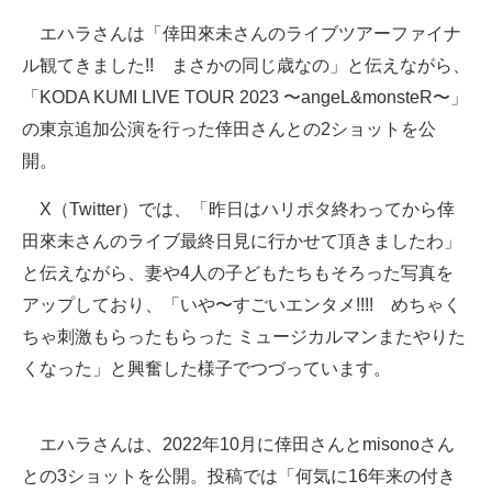
企業向けIT製品の総合サイト
エハラさんは「倖田來未さんのライブツアーファイナ
ル観てきました!! まさかの同じ歳なの」と伝えながら、
IT製品の技術・比較・事例
「KODA KUMI LIVE TOUR 2023 〜angeL&monsteR〜」
製造業のIT導入・活用を支援
の東京追加公演を行った倖田さんとの2ショットを公
開。
モノづくり技術者専門サイト
X（Twitter）では、「昨日はハリポタ終わってから倖
エレクトロニクス専門サイト
田來未さんのライブ最終日見に行かせて頂きましたわ」
電子設計の基本と応用
と伝えながら、妻や4人の子どもたちもそろった写真を
アップしており、「いや〜すごいエンタメ!!!! めちゃく
エネルギーの専門メディア
ちゃ刺激もらったもらった ミュージカルマンまたやりた
建設×テクノロジーの最前線
くなった」と興奮した様子でつづっています。
ちょっと気になるネットの話題
エハラさんは、2022年10月に倖田さんとmisonoさん
との3ショットを公開。投稿では「何気に16年来の付き