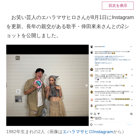
目次を表示
ITの今と未来を見通す
お笑い芸人のエハラマサヒロさんが8月1日にInstagram
を更新。長年の親交がある歌手・倖田來未さんとの2シ
スマホと通信の最新トレンド
ョットを公開しました。
進化するPCとデバイスの未来
好きが集まる 比べて選べる
ビジネスと働き方のヒント
AI活用のいまが分かる
企業ITのトレンドを詳説
経営リーダーのコミュニティ
マーケ×ITの今がよく分かる
1982年生まれの2人（画像は
エハラマサヒロInstagram
から）
ITエンジニア向け専門サイト