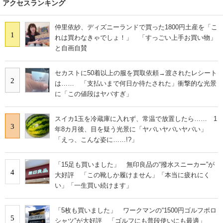
アクセスランキング
仲里依紗、ディズニーランドで買った1800円土産を「こ
1
れは買わなきゃでしょ！」 「すっごい上手お買い物」
と自画自賛
セカストに50着以上の服を買取依頼→渡されたレシート
2
は…… 「支払いまで何日か待たされた」衝撃的な光景
に「この値段はヤバすぎ」
スイカ1玉を冷蔵庫に入れず、常温で放置したら…… 1
3
年8カ月後、目を疑う光景に「ヤバいヤバいヤバい」
「えっ、こんな姿に……!?」
「15足も買いました」 無印良品の“撥水スニーカー”が
4
大好評 「この靴しか履けません」「本当に疲れにく
い」「一生買い続けます」
「5枚も買いました」 ワークマンの“1500円ゴルフポロ
5
シャツ”が大好評 「ゴルフにも普段使いにも最適」