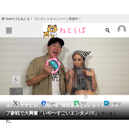
🎁 Switch 2もあたる！ プレゼントキャンペーン実施中！
ねとらぼメニュー
TOP
ニュース
エンタメ
クイズ
グルメ
地域
住まい
教育・育児
動物
リサーチ
2023/08/01 16:57（公開）
X
Share
LINE
hatena
会員記事
エハラマサヒロ、“同い年”倖田來未と2ショット ライ
ブ参戦で大興奮「いや〜すごいエンタメ!!!!」
2022年10月に「何気に16年来の付き合い」と明かしていまし
メディア
た。
注目記事を集めた総合ページ