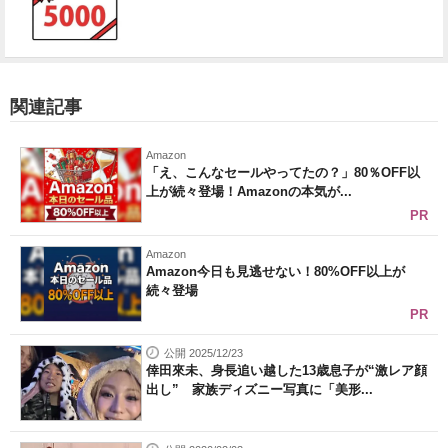
関連記事
Amazon
「え、こんなセールやってたの？」80％OFF以
上が続々登場！Amazonの本気が...
PR
Amazon
Amazon今日も見逃せない！80%OFF以上が
続々登場
PR
公開 2025/12/23
倖田來未、身長追い越した13歳息子が“激レア顔
出し” 家族ディズニー写真に「美形...