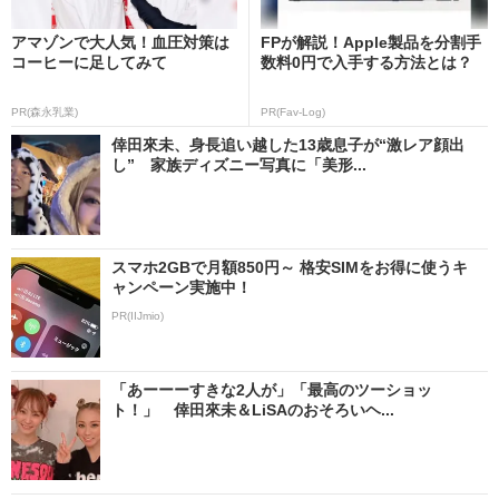
アマゾンで大人気！血圧対策は
FPが解説！Apple製品を分割手
コーヒーに足してみて
数料0円で入手する方法とは？
PR(森永乳業)
PR(Fav-Log)
倖田來未、身長追い越した13歳息子が“激レア顔出
し” 家族ディズニー写真に「美形...
スマホ2GBで月額850円～ 格安SIMをお得に使うキ
ャンペーン実施中！
PR(IIJmio)
「あーーーすきな2人が」「最高のツーショッ
ト！」 倖田來未＆LiSAのおそろいヘ...