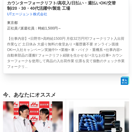
カウンターフォークリフト/高収入/日払い・週払いOK/交替
制/20・30・40代活躍中/製造 工場
UTエージェント株式会社
東京都
正社員 / 派遣社員：時給1,500円～
【仕事内容】<日野市>高時給1500円 月収32万円可!フォークリフト入出荷
作業など 土日休み 大盛り無料の食堂あり <履歴書不要 オンライン面接
OK><入社キャンペーン実施中!> <業種> 車・バイク・重機系 <仕事内容>
自動車部品の運搬!/ フォークリフト経験を生かせる! <主なお仕事> カウン
ターフォークを使用して商品の入出荷作業 伝票を見て個数のチェック作業
フォークリ...
今、あなたにオススメ