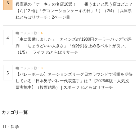
3
兵庫県の「ケーキ」の名店10選！ 一番うまいと思う店はどこ？
【7月12日は「デコレーションケーキの日」！】（2/4） | 兵庫県
ねとらぼリサーチ：2ページ目
コメント数：
4
4
「車に常備しました」 カインズの“1980円クーラーバッグ”が評
判 「ちょうどいい大きさ」「保冷剤を止めるベルトが良い」
（1/5） | ライフ ねとらぼリサーチ
コメント数：
3
5
【バレーボール】ネーションズリーグ日本ラウンドで活躍を期待
している「日本男子バレー代表選手」は？【2026年版・人気投
票実施中】（投票結果） | スポーツ ねとらぼリサーチ
カテゴリ一覧
IT・科学