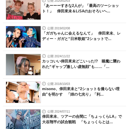
公開 2020/02/03
「あーーーすきな2人が」「最高のツーショッ
ト！」 倖田來未＆LiSAのおそろいヘ...
公開 2019/02/08
「ガガちゃんに会えるなんて」 倖田來未、レ
ディー・ガガと“日米歌姫”2ショットで...
公開 2024/11/22
カッコいい倖田來未どこいった!? 睡魔に襲わ
れた“ギャップ激しい虚無顔”も……「...
公開 2018/10/03
misono、倖田來未と“2ショットを撮らない理
由”を明かす 「姉の七光り」「利...
公開 2024/07/11
倖田來未、ツアーの合間に「ちょっくらLA」で
大谷翔平の試合観戦 「ちょっくらとは...