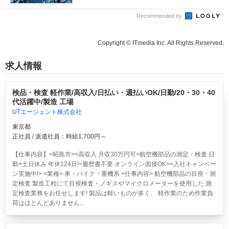
Recommended by
Copyright © ITmedia Inc. All Rights Reserved.
求人情報
検品・検査 軽作業/高収入/日払い・週払いOK/日勤/20・30・40
代活躍中/製造 工場
UTエージェント株式会社
東京都
正社員 / 派遣社員：時給1,700円～
【仕事内容】<昭島市><高収入 月収30万円可>航空機部品の測定・検査 日
勤×土日休み 年休124日!<履歴書不要 オンライン面接OK><入社キャンペー
ン実施中!> <業種> 車・バイク・重機系 <仕事内容> 航空機部品の目視・測
定検査 製造工程にて目視検査・ノギスやマイクロメーターを使用した 測
定検査業務をお任せします! 製品は軽いものが多く、 軽作業のため作業負
荷はほとんどありません...