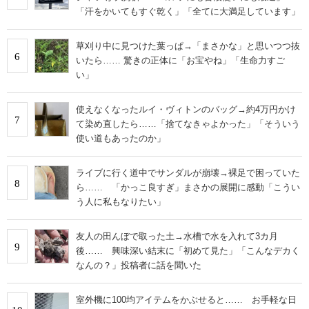
「汗をかいてもすぐ乾く」「全てに大満足しています」
草刈り中に見つけた葉っぱ→「まさかな」と思いつつ抜
6
いたら…… 驚きの正体に「お宝やね」「生命力すご
い」
使えなくなったルイ・ヴィトンのバッグ→約4万円かけ
7
て染め直したら……「捨てなきゃよかった」「そういう
使い道もあったのか」
ライブに行く道中でサンダルが崩壊→裸足で困っていた
8
ら…… 「かっこ良すぎ」まさかの展開に感動「こうい
う人に私もなりたい」
友人の田んぼで取った土→水槽で水を入れて3カ月
9
後…… 興味深い結末に「初めて見た」「こんなデカく
なんの？」投稿者に話を聞いた
室外機に100均アイテムをかぶせると…… お手軽な日