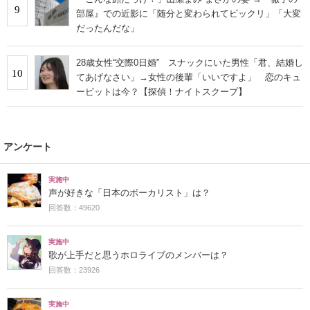
9
部屋』での近影に「随分と変わられてビックリ」「大変
だったんだな」
28歳女性“交際0日婚” スナックにいた男性「君、結婚し
10
てあげなさい」→女性の後輩「いいですよ」 恋のキュ
ーピットは今？【探偵！ナイトスクープ】
アンケート
実施中
声が好きな「日本のボーカリスト」は？
回答数：49620
実施中
歌が上手だと思うホロライブのメンバーは？
回答数：23926
実施中