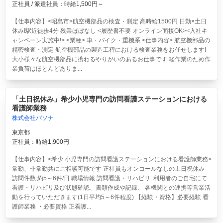
正社員 / 派遣社員：時給1,500円～
【仕事内容】<昭島市>航空機部品の検査・測定 高時給1500円 日勤×土日
休み!駅近徒歩4分 残業ほぼなし <履歴書不要 オンライン面接OK><入社キ
ャンペーン実施中!> <業種> 車・バイク・重機系 <仕事内容> 航空機部品の
精密検査・測定 航空機部品の製造工程における検査業務をお任せします!
大小様々な航空機部品に携わるやりがいのあるお仕事です 軽作業のため作
業負荷はほとんどありま...
「土日祝休み」希少小児専門の訪問看護ステーションにおける
看護師業務
株式会社パソナ
東京都
正社員：時給1,900円
【仕事内容】<希少 小児専門の訪問看護ステーションにおける看護師業務>
常勤、非常勤共にご相談可能です 正社員もオンコールなしの土日祝休み
訪問件数:約5～6件/日 職場情報 訪問看護・リハビリ: 利用者のご自宅にて
看護・リハビリ及び状態確認、書類作成や記録、 各機関との連携等営業活
動を行っていただきます(1日平均5～6件程度) 【経験・資格】必要経験 看
護師業務 ・必要資格 正看護...