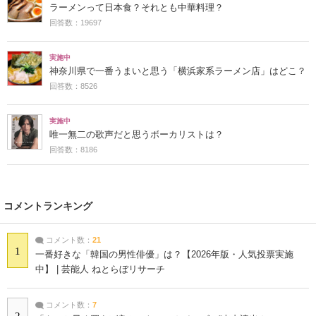
ラーメンって日本食？それとも中華料理？
回答数：19697
実施中
神奈川県で一番うまいと思う「横浜家系ラーメン店」はどこ？
回答数：8526
実施中
唯一無二の歌声だと思うボーカリストは？
回答数：8186
コメントランキング
コメント数：
21
1
一番好きな「韓国の男性俳優」は？【2026年版・人気投票実施
中】 | 芸能人 ねとらぼリサーチ
コメント数：
7