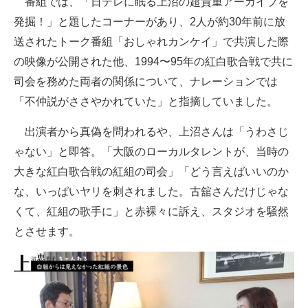
番組では、「日テレに眠る上沼の超貴重アーカイブを
企業向けIT製品の総合サイト
発掘！」と題したコーナーがあり、2人が約30年前に放
送されたトーク番組「おしゃれカンケイ」で共演した際
IT製品の技術・比較・事例
の映像が公開された他、1994〜95年の紅白歌合戦で共に
製造業のIT導入・活用を支援
司会を務めた両者の関係について、ナレーションでは
「不仲説がささやかれていた」と指摘していました。
モノづくり技術者専門サイト
出演者から真偽を問われるや、上沼さんは「うわさじ
エレクトロニクス専門サイト
ゃない」と即答。「大阪のローカルタレントが、当時の
電子設計の基本と応用
大きな紅白歌合戦の紅組の司会」「どう言えばいいのか
な、いっぱいヤリを刺されました。古舘さんだけじゃな
エネルギーの専門メディア
くて、紅組の歌手に」と赤裸々に訴え、スタジオを騒然
建設×テクノロジーの最前線
とさせます。
ちょっと気になるネットの話題