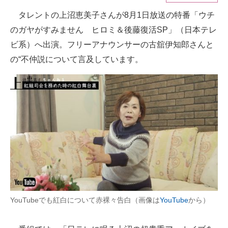
タレントの上沼恵美子さんが8月1日放送の特番「ウチ
ITの今と未来を見通す
のガヤがすみません ヒロミ＆後藤復活SP」（日本テレ
スマホと通信の最新トレンド
ビ系）へ出演。フリーアナウンサーの古舘伊知郎さんと
の“不仲説について言及しています。
進化するPCとデバイスの未来
好きが集まる 比べて選べる
ビジネスと働き方のヒント
AI活用のいまが分かる
企業ITのトレンドを詳説
経営リーダーのコミュニティ
マーケ×ITの今がよく分かる
YouTubeでも紅白について赤裸々告白（画像は
YouTube
から）
ITエンジニア向け専門サイト