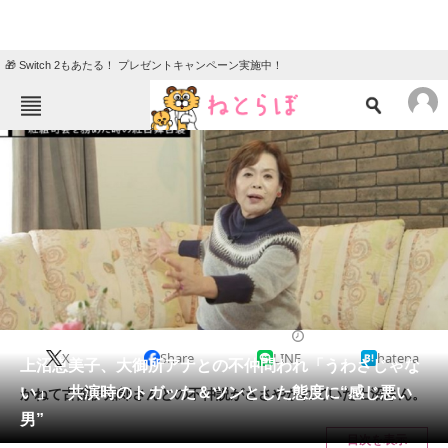
🎁 Switch 2もあたる！ プレゼントキャンペーン実施中！
ねとらぼメニュー
TOP
ニュース
エンタメ
クイズ
グルメ
地域
住まい
教育・育児
動物
リサーチ
テレビ
2023/08/02 14:25（公開）
X
Share
LINE
hatena
会員記事
上沼恵美子、大御所アナとの不仲問われ「うわさじゃな
い」 共演時のトガッた＆ツンとした態度に“感じ悪い
かねて古舘伊知郎さんとの不仲説がささやかれていた上沼さん。
メディア
男”
目次を表示
注目記事を集めた総合ページ