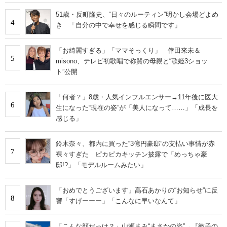
51歳・反町隆史、“日々のルーティン”明かし会場どよめ
4
き 「自分の中で幸せを感じる瞬間です」
「お綺麗すぎる」「ママそっくり」 倖田來未＆
5
misono、テレビ初歌唱で称賛の母親と“歌姫3ショッ
ト”公開
「何者？」8歳・人気インフルエンサー→11年後に医大
6
生になった“現在の姿”が「美人になって……」「成長を
感じる」
鈴木奈々、都内に買った“3億円豪邸”の支払い事情が赤
7
裸々すぎた ピカピカキッチン披露で「めっちゃ豪
邸!?」「モデルルームみたい」
「おめでとうございます」高石あかりの“お知らせ”に反
8
響「すげーーー」「こんなに早いなんて」
「こんな顔だっけ？」山瀬まみ“まさかの姿”→『徹子の