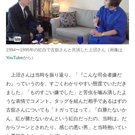
1994〜1995年の紅白で古舘さんと共演した上沼さん（画像は
YouTube
から）
上沼さんは当時を振り返り、「『こんな司会者嫌だ
わ』っていうのを、すごくわかりやすい態度でいただき
ました」「ものすごい嫌でした」と苦虫を嚙み潰したよ
うな表情でコメント。タッグを組んだ相手であるはずの
古舘さんについても「トガってはって」「白勝たないか
ん、紅が勝たないかんという紅白だったの、当時は。だ
からツーンとされたり。感じの悪い男」と当時抱いてい