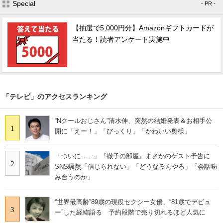
Special
- PR -
【抽選で5,000円分】Amazonギフトカードが
当たる！読者アンケート実施中
「テレビ」のアクセスランキング
“Nクールおじさん”清水伸、突然の結婚発表＆お相手公
1
開に「えー！」「びっくり」「かわいい奥様」
「ついに……」『徹子の部屋』まさかのゲスト予告に
2
SNS騒然「信じられない」「どうなるんやろ」「会話噛
み合うのか」
“世界最高齢”89歳の現役セクシー女優、“81歳でデビュ
3
ー”した経緯語る 予約段階で売り切れるほど人気に