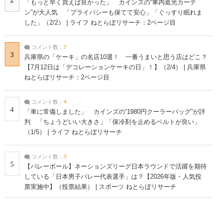
2
「もっと早く買えば良かった」 カインズの“車内遮光カーテ
ン”が大人気 「プライバシーも保てて安心」「ぐっすり眠れま
した」（2/2） | ライフ ねとらぼリサーチ：2ページ目
コメント数：
7
3
兵庫県の「ケーキ」の名店10選！ 一番うまいと思う店はどこ？
【7月12日は「デコレーションケーキの日」！】（2/4） | 兵庫県
ねとらぼリサーチ：2ページ目
コメント数：
4
4
「車に常備しました」 カインズの“1980円クーラーバッグ”が評
判 「ちょうどいい大きさ」「保冷剤を止めるベルトが良い」
（1/5） | ライフ ねとらぼリサーチ
コメント数：
3
5
【バレーボール】ネーションズリーグ日本ラウンドで活躍を期待
している「日本男子バレー代表選手」は？【2026年版・人気投
票実施中】（投票結果） | スポーツ ねとらぼリサーチ