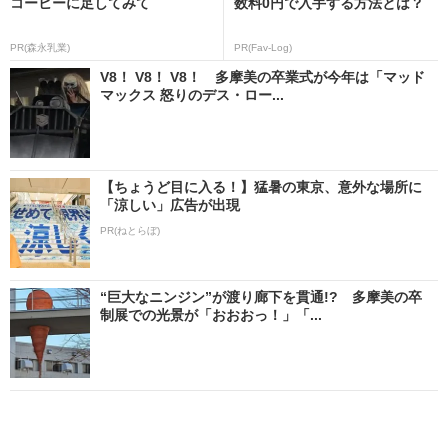
コーヒーに足してみて
数料0円で入手する方法とは？
PR(森永乳業)
PR(Fav-Log)
V8！ V8！ V8！ 多摩美の卒業式が今年は「マッド
マックス 怒りのデス・ロー...
【ちょうど目に入る！】猛暑の東京、意外な場所に
「涼しい」広告が出現
PR(ねとらぼ)
“巨大なニンジン”が渡り廊下を貫通!? 多摩美の卒
制展での光景が「おおおっ！」「...