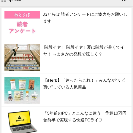
ねとらぼ 読者アンケートにご協力をお願いし
ます
階段イヤ！ 階段イヤ！夏は階段が暑くてイ
ヤ！ →まさかの発想で涼しく？
【iHerb】「迷ったらこれ！」みんなが"リピ
買い"している人気商品
「5年前のPC」とこんなに違う！予算10万円
台前半で実現する快適PCライフ