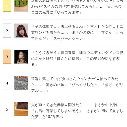
近所のおばあちゃん「こう切ると食べやすいよ〜」→教
1
わった“スイカの切り方”を試してみると…… 目からウ
ロコの光景に「やってみます」
「その体型でよく脚出せるよね」と言われた女性→ミニ
2
丈ワンピを着たら…… まさかの姿に「『マジか！』っ
て叫んだ」「スーパーオシャレ」
「もう泣きそう」川口春奈、純白ウエディングドレス姿
3
にネット騒然「ほんとに綺麗」「この笑顔が切なすぎ
る」
道端に落ちていた“タコさんウインナー”→拾ってみた
4
ら…… 驚きの正体に「びっくりした～」「焦げ目がリ
アル……」
夫が買ってきた赤福→開けたら…… まさかの中身に
5
「お店に電話してしまいそう」「さすがに初めて見まし
た笑」と107万表示