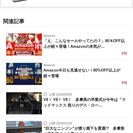
関連記事
Amazon
「え、こんなセールやってたの？」80％OFF以
上が続々登場！Amazonの本気が...
PR
Amazon
Amazon今日も見逃せない！80%OFF以上が
続々登場
PR
公開 2016/03/24
V8！ V8！ V8！ 多摩美の卒業式が今年は「マ
ッドマックス 怒りのデス・ロー...
公開 2024/01/15
“巨大なニンジン”が渡り廊下を貫通!? 多摩美