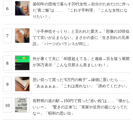
築60年の団地で暮らす20代女性→自分のためだけに作っ
6
た“夜ご飯”は…… 「これぞ手料理」「こんな女性にな
りたい！」
「小手伸也そっくり」と言われた愛犬→「想像の10倍似
7
てて笑いが止まらない」まさかの姿に「生き別れの兄弟
説」「パーツのバランスが同じ」
外が暑くて夫に「40度超えてる」と連絡→目を疑う展開
8
が36万表示「こんな旦那さん羨ましいわ！」
思い切って買った“6万円の椅子”→縁側に置いたら……
9
「あぁぁぁぁ」「これは座れない」「諦めてください」
長野県の道の駅→150円で買った“赤い粒”は……「懐かし
10
いぃー」 “驚きの正体”に「実家や近所の庭になってた
なー」「昭和の思い出」