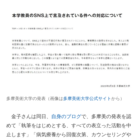
企業向けIT製品の総合サイト
IT製品の技術・比較・事例
製造業のIT導入・活用を支援
モノづくり技術者専門サイト
エレクトロニクス専門サイト
電子設計の基本と応用
エネルギーの専門メディア
多摩美術大学の発表（画像は
多摩美術大学公式サイト
から）
建設×テクノロジーの最前線
ちょっと気になるネットの話題
金子さんは同日、
自身のブログ
で、多摩美の発表を認
めて「執筆をはじめとする、すべての表立った活動を中
止します」「病気療養から回復次第、カウンセリングや