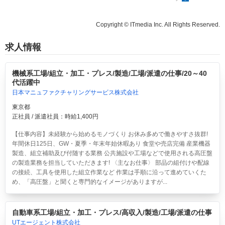
Copyright © ITmedia Inc. All Rights Reserved.
求人情報
機械系工場/組立・加工・プレス/製造/工場/派遣の仕事/20～40
代活躍中
日本マニュファクチャリングサービス株式会社
東京都
正社員 / 派遣社員：時給1,400円
【仕事内容】未経験から始めるモノづくり お休み多めで働きやすさ抜群!
年間休日125日、GW・夏季・年末年始休暇あり 食堂や売店完備 産業機器
製造、組立補助及び付随する業務 公共施設や工場などで使用される高圧盤
の製造業務を担当していただきます! 〈主なお仕事〉 部品の組付けや配線
の接続、工具を使用した組立作業など 作業は手順に沿って進めていくた
め、「高圧盤」と聞くと専門的なイメージがありますが...
自動車系工場/組立・加工・プレス/高収入/製造/工場/派遣の仕事
UTエージェント株式会社