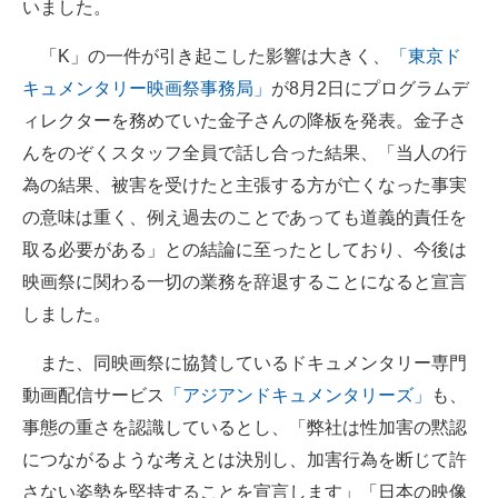
いました。
「K」の一件が引き起こした影響は大きく、
「東京ド
キュメンタリー映画祭事務局」
が8月2日にプログラムデ
ィレクターを務めていた金子さんの降板を発表。金子さ
んをのぞくスタッフ全員で話し合った結果、「当人の行
為の結果、被害を受けたと主張する方が亡くなった事実
の意味は重く、例え過去のことであっても道義的責任を
取る必要がある」との結論に至ったとしており、今後は
映画祭に関わる一切の業務を辞退することになると宣言
しました。
また、同映画祭に協賛しているドキュメンタリー専門
動画配信サービス
「アジアンドキュメンタリーズ」
も、
事態の重さを認識しているとし、「弊社は性加害の黙認
につながるような考えとは決別し、加害行為を断じて許
さない姿勢を堅持することを宣言します」「日本の映像