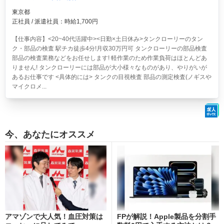
東京都
正社員 / 派遣社員：時給1,700円
【仕事内容】<20~40代活躍中><日勤×土日休み>タンクローリーのタン
ク・部品の検査 駅チカ徒歩4分!月収30万円可
タンクローリーの部品検査
部品の検査業務などをお任せします! 軽作業のため作業負荷はほとんどあ
りません! タンクローリーには部品が大小様々なものがあり、やりがいが
あるお仕事です <具体的には> タンクの目視検査 部品の測定検査(ノギスや
マイクロメ...
今、あなたにオススメ
アマゾンで大人気！血圧対策は
FPが解説！Apple製品を分割手