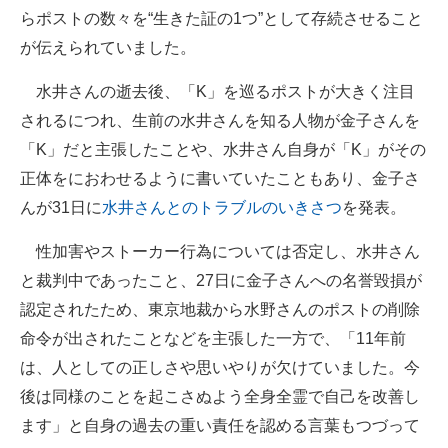
らポストの数々を“生きた証の1つ”として存続させること
が伝えられていました。
水井さんの逝去後、「K」を巡るポストが大きく注目
されるにつれ、生前の水井さんを知る人物が金子さんを
「K」だと主張したことや、水井さん自身が「K」がその
正体をにおわせるように書いていたこともあり、金子さ
んが31日に
水井さんとのトラブルのいきさつ
を発表。
性加害やストーカー行為については否定し、水井さん
と裁判中であったこと、27日に金子さんへの名誉毀損が
認定されたため、東京地裁から水野さんのポストの削除
命令が出されたことなどを主張した一方で、「11年前
は、人としての正しさや思いやりが欠けていました。今
後は同様のことを起こさぬよう全身全霊で自己を改善し
ます」と自身の過去の重い責任を認める言葉もつづって