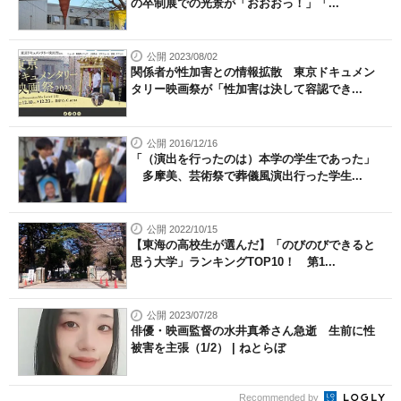
の卒制展での光景が「おおおっ！」「...
公開 2023/08/02
関係者が性加害との情報拡散 東京ドキュメン
タリー映画祭が「性加害は決して容認でき...
公開 2016/12/16
「（演出を行ったのは）本学の学生であった」
多摩美、芸術祭で葬儀風演出行った学生...
公開 2022/10/15
【東海の高校生が選んだ】「のびのびできると
思う大学」ランキングTOP10！ 第1...
公開 2023/07/28
俳優・映画監督の水井真希さん急逝 生前に性
被害を主張（1/2） | ねとらぼ
Recommended by