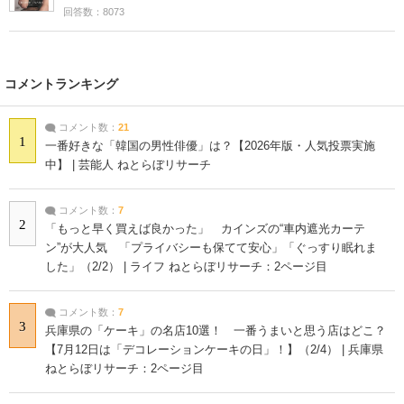
回答数：8073
コメントランキング
コメント数：
21
1
一番好きな「韓国の男性俳優」は？【2026年版・人気投票実施
中】 | 芸能人 ねとらぼリサーチ
コメント数：
7
2
「もっと早く買えば良かった」 カインズの“車内遮光カーテ
ン”が大人気 「プライバシーも保てて安心」「ぐっすり眠れま
した」（2/2） | ライフ ねとらぼリサーチ：2ページ目
コメント数：
7
3
兵庫県の「ケーキ」の名店10選！ 一番うまいと思う店はどこ？
【7月12日は「デコレーションケーキの日」！】（2/4） | 兵庫県
ねとらぼリサーチ：2ページ目