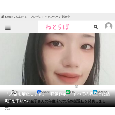
🎁 Switch 2もあたる！ プレゼントキャンペーン実施中！
ねとらぼメニュー
TOP
ニュース
エンタメ
クイズ
グルメ
地域
住まい
教育・育児
動物
リサーチ
2023/08/09 20:50（公開）
X
Share
LINE
hatena
会員記事
「人格を矯正します」 映像作家、“すべての表立った活
動”を中止へ
多摩美術大学が金子さんの年度末での准教授退任を発表しまし
メディア
た。
注目記事を集めた総合ページ