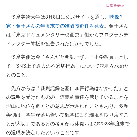
目次を表示
ITの今と未来を見通す
多摩美術大学は8月8日に公式サイトを通じ、
映像作
家・金子さんの年度末での准教授退任を発表
。金子さん
スマホと通信の最新トレンド
は「東京ドキュメンタリー映画祭」側からプログラムデ
進化するPCとデバイスの未来
ィレクター降板を勧告されたばかりでした。
好きが集まる 比べて選べる
多摩美側は金子さんだと明記せず、「本学教員」とし
ビジネスと働き方のヒント
て「SNS上で過去の不適切行為」について説明を求めた
とのこと。
AI活用のいまが分かる
先方からは「裁判記録を基に加害行為はなかった」と
企業ITのトレンドを詳説
の説明を受けたものの、道義的責任を感じていることを
経営リーダーのコミュニティ
理由に地位を退くとの意思が示されたこともあり、多摩
美側は「学生が落ち着いて勉学に励む環境を取り戻すこ
マーケ×ITの今がよく分かる
とが大切」であるとの考えから休職および2023年度末で
ITエンジニア向け専門サイト
の退職を決定したということです。