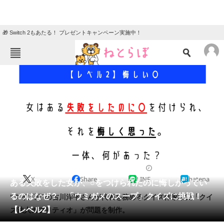
🎁 Switch 2もあたる！ プレゼントキャンペーン実施中！
ねとらぼメニュー
TOP
ニュース
エンタメ
クイズ
グルメ
地域
住まい
教育・育児
動物
リサーチ
2023/08/21 20:00（公開）
X
Share
LINE
hatena
会員記事
ある失敗をした女が、○をつけられたのに悔しがってい
るのはなぜ？ 「ウミガメのスープ」クイズに挑戦！
“クイズ王”の古川洋平さんが代表を務めるクイズ作家集団「クイ
メディア
【レベル2】
ズ法人カプリティオ」が問題を制作。
注目記事を集めた総合ページ