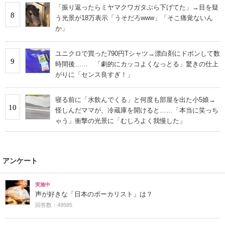
「振り返ったらミヤマクワガタぶら下げてた」→目を疑
8
う光景が18万表示「うそだろwww」「そこ痛覚ないん
か」
ユニクロで買った790円Tシャツ→漂白剤にドボンして数
9
時間後…… 「劇的にカッコよくなっとる」驚きの仕上
がりに「センス良すぎ！」
寝る前に「水飲んでくる」と何度も部屋を出た小5娘→
10
怪しんだママが、冷蔵庫を開けると……「本当に笑っち
ゃう」衝撃の光景に「むしろよく我慢した」
アンケート
実施中
声が好きな「日本のボーカリスト」は？
回答数：49585