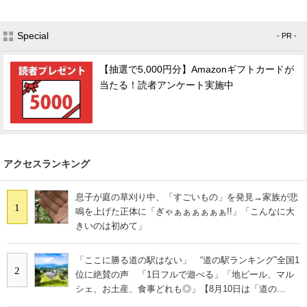
Special
- PR -
【抽選で5,000円分】Amazonギフトカードが
当たる！読者アンケート実施中
アクセスランキング
息子が庭の草刈り中、「すごいもの」を発見→家族が悲
1
鳴を上げた正体に「ぎゃぁぁぁぁぁぁ!!」「こんなに大
きいのは初めて」
「ここに勝る道の駅はない」 “道の駅ランキング”全国1
2
位に絶賛の声 「1日フルで遊べる」「地ビール、マル
シェ、お土産、食事どれも◎」【8月10日は「道の
日」！】