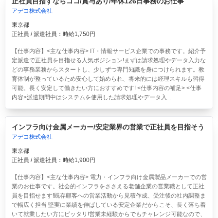
正社員目指すならココ/賞与あり/年休126日事務のお仕事
アデコ株式会社
東京都
正社員 / 派遣社員：時給1,750円
【仕事内容】<主な仕事内容> IT・情報サービス企業での事務です。紹介予
定派遣で正社員を目指せる人気ポジション!まずは請求処理やデータ入力な
どの事務業務からスタートし、少しずつ専門知識を身につけられます。教
育体制が整っているため安心して始められ、将来的には経理スキルも習得
可能。長く安定して働きたい方におすすめです! <仕事内容の補足> <仕事
内容>派遣期間中はシステムを使用した請求処理やデータ入...
インフラ向け金属メーカー/安定業界の営業で正社員を目指そう
アデコ株式会社
東京都
正社員 / 派遣社員：時給1,900円
【仕事内容】<主な仕事内容> 電力・インフラ向け金属製品メーカーでの営
業のお仕事です。社会的インフラをささえる老舗企業の営業職として正社
員を目指せます!既存顧客への営業活動から見積作成、受注後の社内調整ま
で幅広く担当 堅実に業績を伸ばしている安定企業だからこそ、長く落ち着
いて就業したい方にピッタリ!営業未経験からでもチャレンジ可能なので、