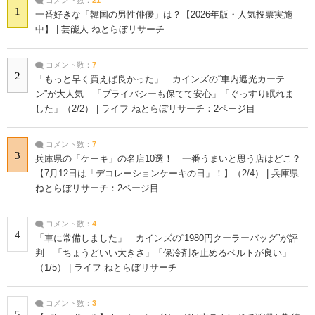
1
一番好きな「韓国の男性俳優」は？【2026年版・人気投票実施
中】 | 芸能人 ねとらぼリサーチ
コメント数：
7
2
「もっと早く買えば良かった」 カインズの“車内遮光カーテ
ン”が大人気 「プライバシーも保てて安心」「ぐっすり眠れま
した」（2/2） | ライフ ねとらぼリサーチ：2ページ目
コメント数：
7
3
兵庫県の「ケーキ」の名店10選！ 一番うまいと思う店はどこ？
【7月12日は「デコレーションケーキの日」！】（2/4） | 兵庫県
ねとらぼリサーチ：2ページ目
コメント数：
4
4
「車に常備しました」 カインズの“1980円クーラーバッグ”が評
判 「ちょうどいい大きさ」「保冷剤を止めるベルトが良い」
（1/5） | ライフ ねとらぼリサーチ
コメント数：
3
5