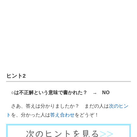
企業向けIT製品の総合サイト
IT製品の技術・比較・事例
製造業のIT導入・活用を支援
モノづくり技術者専門サイト
エレクトロニクス専門サイト
電子設計の基本と応用
ヒント2
エネルギーの専門メディア
○は不正解という意味で書かれた？
→
NO
建設×テクノロジーの最前線
さあ、答えは分かりましたか？ まだの人は
次のヒン
ちょっと気になるネットの話題
ト
を、分かった人は
答え合わせ
をどうぞ！