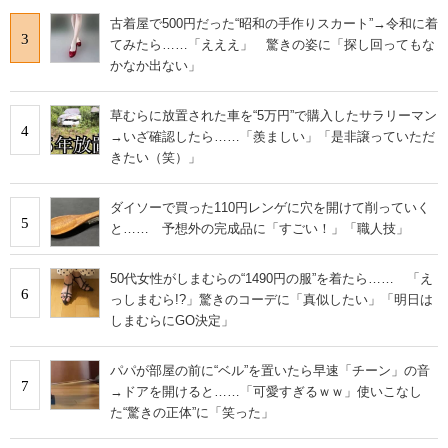
古着屋で500円だった“昭和の手作りスカート”→令和に着
3
てみたら……「えええ」 驚きの姿に「探し回ってもな
かなか出ない」
草むらに放置された車を“5万円”で購入したサラリーマン
4
→いざ確認したら……「羨ましい」「是非譲っていただ
きたい（笑）」
ダイソーで買った110円レンゲに穴を開けて削っていく
5
と…… 予想外の完成品に「すごい！」「職人技」
50代女性がしまむらの“1490円の服”を着たら…… 「え
6
っしまむら!?」驚きのコーデに「真似したい」「明日は
しまむらにGO決定」
パパが部屋の前に“ベル”を置いたら早速「チーン」の音
7
→ドアを開けると……「可愛すぎるｗｗ」使いこなし
た“驚きの正体”に「笑った」