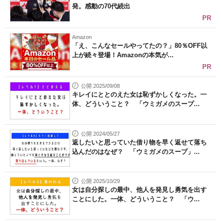
発。感動の70代続出
PR
Amazon
「え、こんなセールやってたの？」80％OFF以
上が続々登場！Amazonの本気が...
PR
公開 2025/09/08
キレイにととのえた女は恥ずかしくなった。一
体、どういうこと？ 「ウミガメのスープ...
公開 2024/05/27
返したいと思っていた借り物を早く返せて落ち
込んだのはなぜ？ 「ウミガメのスープ」...
公開 2025/10/29
女は自分探しの最中、他人を発見し勇気を出す
ことにした。一体、どういうこと？ 「ウ...