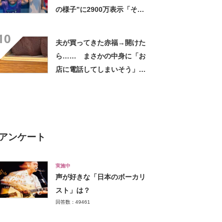
の様子”に2900万表示「そう
なるわなw」「分かるよ」
10
「いったい何が」
夫が買ってきた赤福→開けた
ら…… まさかの中身に「お
店に電話してしまいそう」
「さすがに初めて見ました
笑」と107万表示
アンケート
実施中
声が好きな「日本のボーカリ
スト」は？
回答数：49461