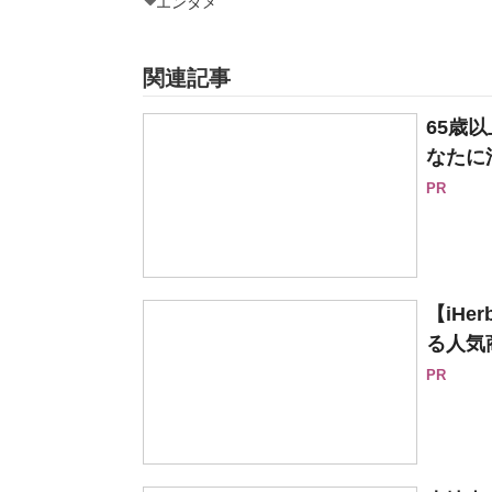
エンタメ
関連記事
65歳
なたに
PR
【iH
る人気
PR