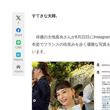
モノづくり技術者専門サイト
エレクトロ
すてきな夫婦。
X
ちょっと気になるネットの話題
Share
俳優の大地真央さんが8月22日にInstag
衣姿でフランスの街並みを歩く優雅な写真
LINE
います。
hatena
Home