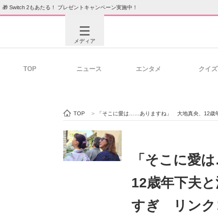
🎁 Switch 2もあたる！ プレゼントキャンペーン実施中！
メディア
TOP
ニュース
エンタメ
クイズ
注目記事を集めた総合ページ
ITの今
TOP
>
「そこに愛は……ありますね」 大地真央、12歳
ビジネスと働き方のヒント
AI活用
「そこに愛は
12歳年下夫
ITエンジニア向け専門サイト
企業向けI
すぎ リンク