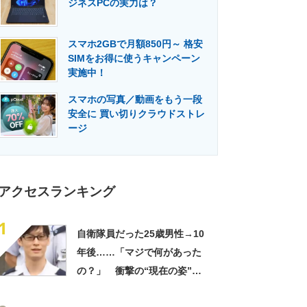
ジネスPCの実力は？
門メディア
建設×テクノロジーの最前線
スマホ2GBで月額850円～ 格安
SIMをお得に使うキャンペーン
実施中！
スマホの写真／動画をもう一段
安全に 買い切りクラウドストレ
ージ
アクセスランキング
1
自衛隊員だった25歳男性→10
年後……「マジで何があった
の？」 衝撃の“現在の姿”が
180万再生「別人…？」「好