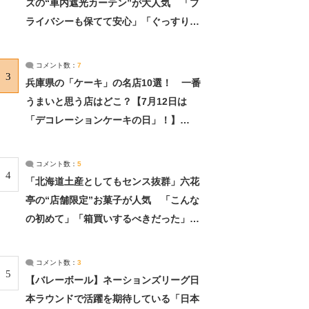
ズの“車内遮光カーテン”が大人気 「プ
ライバシーも保てて安心」「ぐっすり眠
れました」（2/2） | ライフ ねとらぼリ
サーチ：2ページ目
コメント数：
7
3
兵庫県の「ケーキ」の名店10選！ 一番
うまいと思う店はどこ？【7月12日は
「デコレーションケーキの日」！】
（2/4） | 兵庫県 ねとらぼリサーチ：2ペ
ージ目
コメント数：
5
4
「北海道土産としてもセンス抜群」六花
亭の“店舗限定”お菓子が人気 「こんな
の初めて」「箱買いするべきだった」
（1/2） | 北海道 ねとらぼリサーチ
コメント数：
3
5
【バレーボール】ネーションズリーグ日
本ラウンドで活躍を期待している「日本