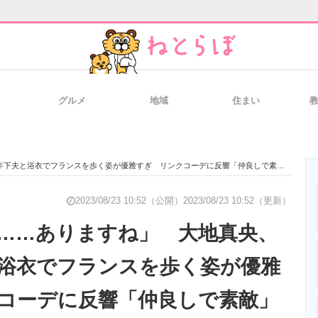
グルメ
地域
住まい
と未来を見通す
スマホと通信の最新トレンド
進化するPCとデ
年下夫と浴衣でフランスを歩く姿が優雅すぎ リンクコーデに反響「仲良しで素敵」
のいまが分かる
企業ITのトレンドを詳説
経営リーダーの
2023/08/23 10:52（公開）
2023/08/23 10:52（更新）
……ありますね」 大地真央、
と浴衣でフランスを歩く姿が優雅
T製品の総合サイト
IT製品の技術・比較・事例
製造業のIT導入
コーデに反響「仲良しで素敵」