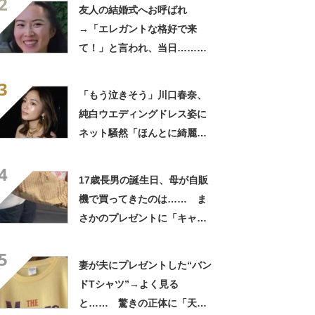
2
きに生きんしゃい」
友人の結婚式へお呼ばれ
→「エレガントな格好で来
て！」と言われ、当日……ま
さかの参列姿に「いやすごお
3
おお！」「天才」【海外】
「もう泣きそう」川口春奈、
純白ウエディングドレス姿に
ネット騒然「ほんとに綺麗」
「この笑顔が切なすぎる」
4
17歳長男の誕生日、母が自販
機で買ってきたのは…… ま
さかのプレゼントに「キャー
ーー！！」「2年後に絶対に真
5
似したい」
妻が夫にプレゼントした“バン
ドTシャツ”→よく見る
と…… 驚きの正体に「天