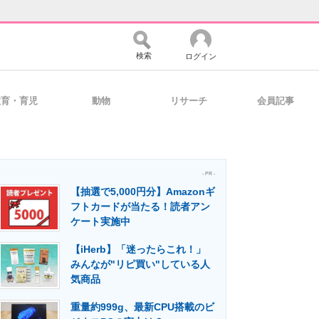
検索
ログイン
教育・育児
動物
リサーチ
会員記事
バイスの未来
好きが集まる 比べて選べる
- PR -
【抽選で5,000円分】Amazonギ
コミュニティ
マーケ×ITの今がよく分かる
フトカードが当たる！読者アン
ケート実施中
【iHerb】「迷ったらこれ！」
・活用を支援
みんなが"リピ買い"している人
気商品
重量約999g、最新CPU搭載のビ