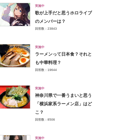
実施中
歌が上手だと思うホロライブ
のメンバーは？
回答数：23843
実施中
ラーメンって日本食？それと
も中華料理？
回答数：19644
実施中
神奈川県で一番うまいと思う
「横浜家系ラーメン店」はど
こ？
回答数：8506
実施中