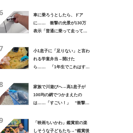
才!!!!」「お金払うから作って
6
ほしいレベル」
車に乗ろうとしたら、ドア
に…… 衝撃の光景が130万
表示「普通に乗って走ってた
やん」「どうやって入った
7
の!?」
小1息子に「足りない」と言わ
れる学童弁当→開けた
ら…… 「1年生でこれはすご
い」まさかの中身に「大ご馳
8
走」「うちの高校生男子より
家族で川遊びへ→高1息子が
多い」
100均の網でつかまえたの
は……「すごい！」 “衝撃の
光景”に「めっちゃ大きい！」
9
「楽しそう」
「映画ちいかわ」鑑賞前の楽
しそうな子どもたち→“鑑賞後