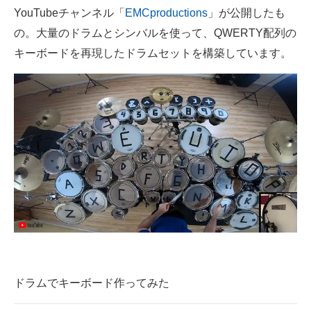
YouTubeチャンネル「
EMCproductions
」が公開したも
企業向けIT製品の総合サイト
の。大量のドラムとシンバルを使って、QWERTY配列の
IT製品の技術・比較・事例
キーボードを再現したドラムセットを構築しています。
製造業のIT導入・活用を支援
モノづくり技術者専門サイト
エレクトロニクス専門サイト
電子設計の基本と応用
エネルギーの専門メディア
建設×テクノロジーの最前線
ちょっと気になるネットの話題
ドラムでキーボード作ってみた