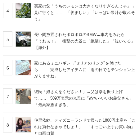
実家の父「うちのレモンは大きくなりすぎるんじゃ」→
4
見に行くと…… 「羨ましい」「いっぱい果汁が取れそ
う」
長い間放置されたボロボロのBMW→車内をみたら ……
5
「うわぁ！」 衝撃の光景に「絶望した」「泣いてる」
【海外】
家にあるミニハギレ→“セリアのリング”を付けた
6
ら…… 完成したアイテムに「雨の日でもテンション上
がりますね」
彼氏「娘さんをください！」→父は拳を振り上げ
7
て…… 509万表示の光景に「めちゃいいお義父さん」
「最高家族すぎる」
仲里依紗、ディズニーランドで買った1800円土産を「こ
8
れは買わなきゃでしょ！」 「すっごい上手お買い物」
と自画自賛