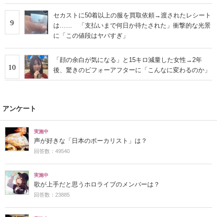
セカストに50着以上の服を買取依頼→渡されたレシート
9
は…… 「支払いまで何日か待たされた」衝撃的な光景
に「この値段はヤバすぎ」
「顔の余白が気になる」と15キロ減量した女性→2年
10
後、驚きのビフォーアフターに「こんなに変わるのか」
アンケート
実施中
声が好きな「日本のボーカリスト」は？
回答数：49540
実施中
歌が上手だと思うホロライブのメンバーは？
回答数：23885