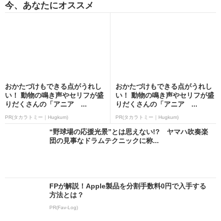
今、あなたにオススメ
おかたづけもできる点がうれし
おかたづけもできる点がうれし
い！ 動物の鳴き声やセリフが盛
い！ 動物の鳴き声やセリフが盛
りだくさんの「アニア ...
りだくさんの「アニア ...
PR(タカラトミー｜Hugkum)
PR(タカラトミー｜Hugkum)
“野球場の応援光景”とは思えない!? ヤマハ吹奏楽
団の見事なドラムテクニックに称...
FPが解説！Apple製品を分割手数料0円で入手する
方法とは？
PR(Fav-Log)