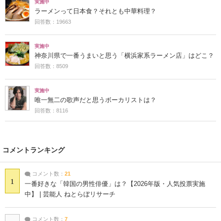
実施中
ラーメンって日本食？それとも中華料理？
回答数：19663
実施中
神奈川県で一番うまいと思う「横浜家系ラーメン店」はどこ？
回答数：8509
実施中
唯一無二の歌声だと思うボーカリストは？
回答数：8116
コメントランキング
コメント数：
21
1
一番好きな「韓国の男性俳優」は？【2026年版・人気投票実施
中】 | 芸能人 ねとらぼリサーチ
コメント数：
7