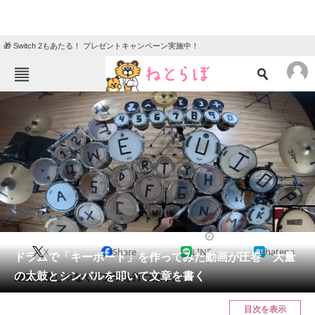
🎁 Switch 2もあたる！ プレゼントキャンペーン実施中！
ねとらぼメニュー
TOP
ニュース
エンタメ
クイズ
グルメ
地域
住まい
教育・育児
動物
リサーチ
2023/08/25 11:00（公開）
X
Share
LINE
hatena
会員記事
ドラムで「キーボード」を作ってみた動画が圧巻 大量
の太鼓とシンバルを叩いて文章を書く
鍵盤楽器じゃなくて文字を打つほう。
メディア
目次を表示
注目記事を集めた総合ページ