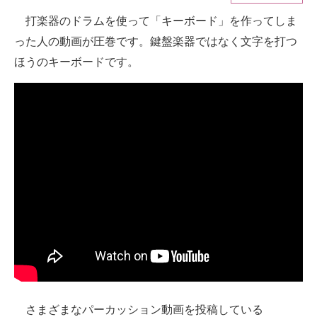
打楽器のドラムを使って「キーボード」を作ってしま
ITの今と未来を見通す
った人の動画が圧巻です。鍵盤楽器ではなく文字を打つ
スマホと通信の最新トレンド
ほうのキーボードです。
進化するPCとデバイスの未来
好きが集まる 比べて選べる
ビジネスと働き方のヒント
AI活用のいまが分かる
企業ITのトレンドを詳説
経営リーダーのコミュニティ
マーケ×ITの今がよく分かる
ITエンジニア向け専門サイト
さまざまなパーカッション動画を投稿している