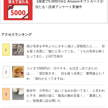
【抽選で5,000円分】Amazonギフトカードが
当たる！読者アンケート実施中
アクセスランキング
掛け毛布を半年ぶりにオキシ漬け→翌朝見たら…… 目
1
を疑う光景に「嘘だと言ってくれ」「うちの毛布も怖く
なってきた」と627万表示
コメダで680円の「ポテチキ」を注文→出てきたの
2
は……「逆詐欺すぎ」 目を疑う光景に「量間違えた？
w」「溢れかえってますね」
散歩中、小学生に「ぬいぐるみが歩いてる！」と言われ
3
た子犬 納得の姿に「最高の褒め言葉！」「遭遇した
い」投稿者に話を聞いた