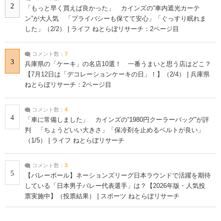
2
「もっと早く買えば良かった」 カインズの“車内遮光カーテ
ン”が大人気 「プライバシーも保てて安心」「ぐっすり眠れま
した」（2/2） | ライフ ねとらぼリサーチ：2ページ目
コメント数：
7
3
兵庫県の「ケーキ」の名店10選！ 一番うまいと思う店はどこ？
【7月12日は「デコレーションケーキの日」！】（2/4） | 兵庫県
ねとらぼリサーチ：2ページ目
コメント数：
4
4
「車に常備しました」 カインズの“1980円クーラーバッグ”が評
判 「ちょうどいい大きさ」「保冷剤を止めるベルトが良い」
（1/5） | ライフ ねとらぼリサーチ
コメント数：
3
5
【バレーボール】ネーションズリーグ日本ラウンドで活躍を期待
している「日本男子バレー代表選手」は？【2026年版・人気投
票実施中】（投票結果） | スポーツ ねとらぼリサーチ