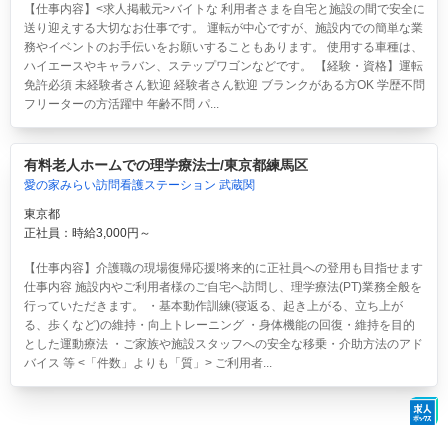
【仕事内容】<求人掲載元>バイトな 利用者さまを自宅と施設の間で安全に
送り迎えする大切なお仕事です。 運転が中心ですが、施設内での簡単な業
務やイベントのお手伝いをお願いすることもあります。 使用する車種は、
ハイエースやキャラバン、ステップワゴンなどです。 【経験・資格】運転
免許必須 未経験者さん歓迎 経験者さん歓迎 ブランクがある方OK 学歴不問
フリーターの方活躍中 年齢不問 パ...
有料老人ホームでの理学療法士/東京都練馬区
愛の家みらい訪問看護ステーション 武蔵関
東京都
正社員：時給3,000円～
【仕事内容】介護職の現場復帰応援!将来的に正社員への登用も目指せます
仕事内容 施設内やご利用者様のご自宅へ訪問し、理学療法(PT)業務全般を
行っていただきます。 ・基本動作訓練(寝返る、起き上がる、立ち上が
る、歩くなど)の維持・向上トレーニング ・身体機能の回復・維持を目的
とした運動療法 ・ご家族や施設スタッフへの安全な移乗・介助方法のアド
バイス 等 <「件数」よりも「質」> ご利用者...