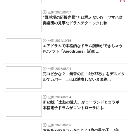
PR
公開 2023/06/07
“野球場の応援光景”とは思えない!? ヤマハ吹
奏楽団の見事なドラムテクニックに称...
公開 2014/10/16
エアドラムで本格的なドラム演奏ができちゃう
PCソフト「Aerodrums」誕生 ...
公開 2016/05/04
完コピかな？ 無音の曲「4分33秒」をデスメタ
ルでカバー →ほぼ演奏しないまま終...
公開 2014/02/04
iPad版「太鼓の達人」がローランドとコラボ
本格電子ドラムがコントローラに |...
公開 2025/06/06
おもちゃのドラムをたたく1歳の男の子→7年