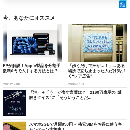
今、あなたにオススメ
FPが解説！Apple製品を分割手
「歩くだけで汗が…！」→ある
数料0円で入手する方法とは？
場所で立ち止まった人だけ気づ
く“レア広告”
PR(Fav-Log)
PR(ねとらぼ)
「泡」＋「う」が表す言葉は？ 2160万表示の“謎
解きクイズ”に「そういうことだ...
スマホ2GBで月額850円～ 格安SIMをお得に使うキ
ャンペーン実施中！