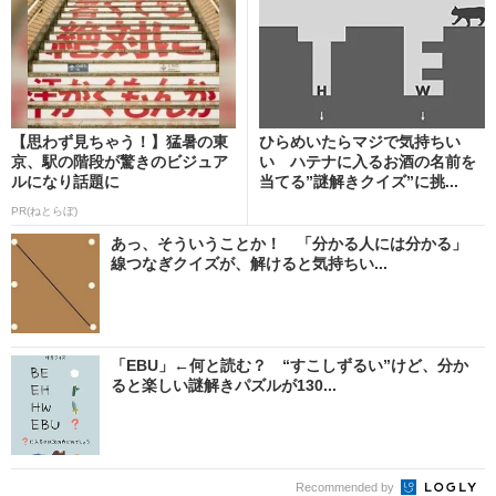
【思わず見ちゃう！】猛暑の東
ひらめいたらマジで気持ちい
京、駅の階段が驚きのビジュア
い ハテナに入るお酒の名前を
ルになり話題に
当てる”謎解きクイズ”に挑...
PR(ねとらぼ)
あっ、そういうことか！ 「分かる人には分かる」
線つなぎクイズが、解けると気持ちい...
「EBU」←何と読む？ “すこしずるい”けど、分か
ると楽しい謎解きパズルが130...
Recommended by