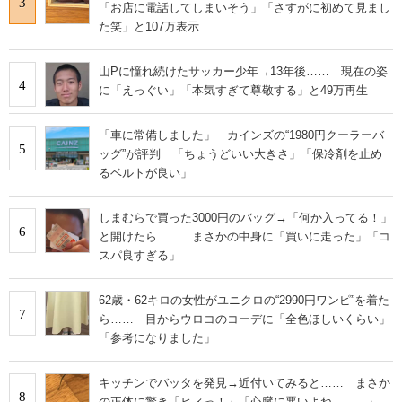
3
「お店に電話してしまいそう」「さすがに初めて見まし
た笑」と107万表示
山Pに憧れ続けたサッカー少年→13年後…… 現在の姿
4
に「えっぐい」「本気すぎて尊敬する」と49万再生
「車に常備しました」 カインズの“1980円クーラーバ
5
ッグ”が評判 「ちょうどいい大きさ」「保冷剤を止め
るベルトが良い」
しまむらで買った3000円のバッグ→「何か入ってる！」
6
と開けたら…… まさかの中身に「買いに走った」「コ
スパ良すぎる」
62歳・62キロの女性がユニクロの“2990円ワンピ”を着た
7
ら…… 目からウロコのコーデに「全色ほしいくらい」
「参考になりました」
キッチンでバッタを発見→近付いてみると…… まさか
8
の正体に驚き「ヒィっ！」「心臓に悪いよね、、、」