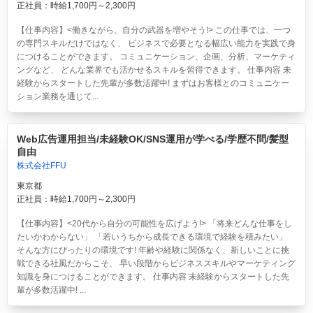
正社員：時給1,700円～2,300円
【仕事内容】<働きながら、自分の武器を増やそう!> この仕事では、一つ
の専門スキルだけではなく、 ビジネスで必要となる幅広い能力を実践で身
につけることができます。 コミュニケーション、企画、分析、マーケティ
ングなど、 どんな業界でも活かせるスキルを習得できます。 仕事内容 未
経験からスタートした先輩が多数活躍中! まずはお客様とのコミュニケー
ション業務を通じて...
Web広告運用担当/未経験OK/SNS運用が学べる/学歴不問/髪型
自由
株式会社FFU
東京都
正社員：時給1,700円～2,300円
【仕事内容】<20代から自分の可能性を広げよう!> 「将来どんな仕事をし
たいかわからない」 「若いうちから成長できる環境で経験を積みたい」
そんな方にぴったりの環境です! 年齢や経験に関係なく、新しいことに挑
戦できる社風だからこそ、 早い段階からビジネススキルやマーケティング
知識を身につけることができます。 仕事内容 未経験からスタートした先
輩が多数活躍中! ...