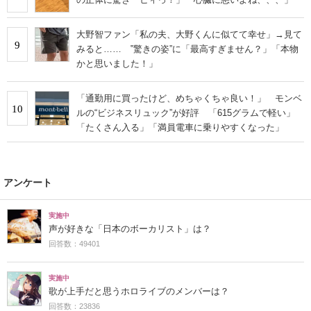
大野智ファン「私の夫、大野くんに似てて幸せ」→見て
9
みると…… ‟驚きの姿”に「最高すぎません？」「本物
かと思いました！」
「通勤用に買ったけど、めちゃくちゃ良い！」 モンベ
10
ルの“ビジネスリュック”が好評 「615グラムで軽い」
「たくさん入る」「満員電車に乗りやすくなった」
アンケート
実施中
声が好きな「日本のボーカリスト」は？
回答数：49401
実施中
歌が上手だと思うホロライブのメンバーは？
回答数：23836