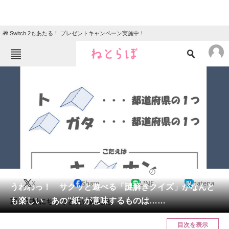
🎁 Switch 2もあたる！ プレゼントキャンペーン実施中！
ねとらぼメニュー
TOP
ニュース
エンタメ
クイズ
グルメ
地域
住まい
教育・育児
動物
リサーチ
2023/09/02 10:30（公開）
X
Share
LINE
hatena
会員記事
うわわっ！ サクッと遊べる「謎解きクイズ」がなんと
も楽しい あの“紙”が意味するものは……
頭の体操にちょうど良い難易度。
メディア
目次を表示
注目記事を集めた総合ページ