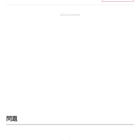
ITの今と未来を見通す
advertisement
スマホと通信の最新トレンド
進化するPCとデバイスの未来
好きが集まる 比べて選べる
ビジネスと働き方のヒント
AI活用のいまが分かる
企業ITのトレンドを詳説
経営リーダーのコミュニティ
問題
マーケ×ITの今がよく分かる
ITエンジニア向け専門サイト