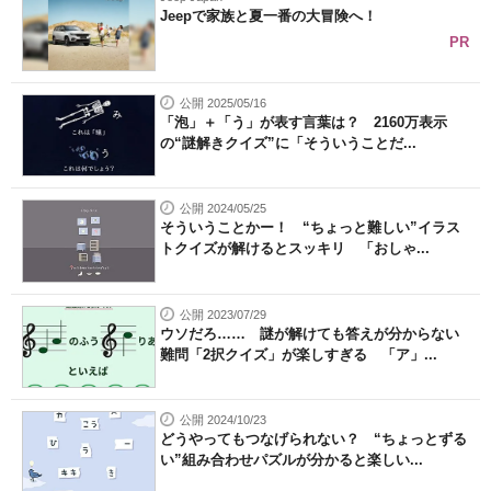
Jeepで家族と夏一番の大冒険へ！
PR
公開 2025/05/16
「泡」＋「う」が表す言葉は？ 2160万表示
の“謎解きクイズ”に「そういうことだ...
公開 2024/05/25
そういうことかー！ “ちょっと難しい”イラス
トクイズが解けるとスッキリ 「おしゃ...
公開 2023/07/29
ウソだろ…… 謎が解けても答えが分からない
難問「2択クイズ」が楽しすぎる 「ア」...
公開 2024/10/23
どうやってもつなげられない？ “ちょっとずる
い”組み合わせパズルが分かると楽しい...