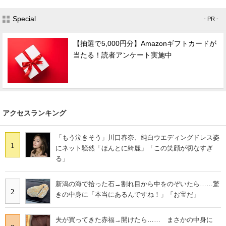
Special
- PR -
【抽選で5,000円分】Amazonギフトカードが
当たる！読者アンケート実施中
アクセスランキング
「もう泣きそう」川口春奈、純白ウエディングドレス姿
1
にネット騒然「ほんとに綺麗」「この笑顔が切なすぎ
る」
新潟の海で拾った石→割れ目から中をのぞいたら……驚
2
きの中身に「本当にあるんですね！」「お宝だ」
夫が買ってきた赤福→開けたら…… まさかの中身に