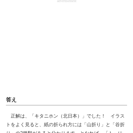
advertisement
企業向けIT製品の総合サイト
IT製品の技術・比較・事例
製造業のIT導入・活用を支援
モノづくり技術者専門サイト
エレクトロニクス専門サイト
電子設計の基本と応用
エネルギーの専門メディア
建設×テクノロジーの最前線
答え
ちょっと気になるネットの話題
正解は、「キタニホン（北日本）」でした！ イラス
トをよく見ると、紙の折られ方には「山折り」と「谷折