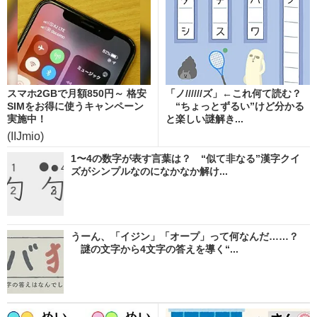
スマホ2GBで月額850円～ 格安
「ノ//////ズ」←これ何て読む？
SIMをお得に使うキャンペーン
“ちょっとずるい”けど分かる
実施中！
と楽しい謎解き...
(IIJmio)
1〜4の数字が表す言葉は？ “似て非なる”漢字クイ
ズがシンプルなのになかなか解け...
うーん、「イジン」「オープ」って何なんだ……？
謎の文字から4文字の答えを導く“...