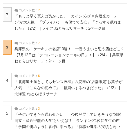
コメント数：
7
2
「もっと早く買えば良かった」 カインズの“車内遮光カーテ
ン”が大人気 「プライバシーも保てて安心」「ぐっすり眠れま
した」（2/2） | ライフ ねとらぼリサーチ：2ページ目
コメント数：
7
3
兵庫県の「ケーキ」の名店10選！ 一番うまいと思う店はどこ？
【7月12日は「デコレーションケーキの日」！】（2/4） | 兵庫県
ねとらぼリサーチ：2ページ目
コメント数：
5
4
「北海道土産としてもセンス抜群」六花亭の“店舗限定”お菓子が
人気 「こんなの初めて」「箱買いするべきだった」（1/2） |
北海道 ねとらぼリサーチ
コメント数：
3
5
「子供ができたら通わせたい」 今後発展していきそうな“関関
同立・産近甲龍の大学”といえば？ ランキング1位に学生の声
「学問の街のように多様に学べる」「就職や進学の実績も高い」