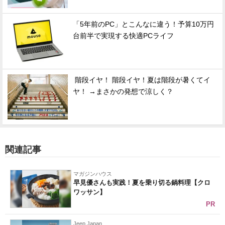
「5年前のPC」とこんなに違う！予算10万円
台前半で実現する快適PCライフ
階段イヤ！ 階段イヤ！夏は階段が暑くてイ
ヤ！ →まさかの発想で涼しく？
関連記事
マガジンハウス
早見優さんも実践！夏を乗り切る鍋料理【クロ
ワッサン】
PR
Jeep Japan