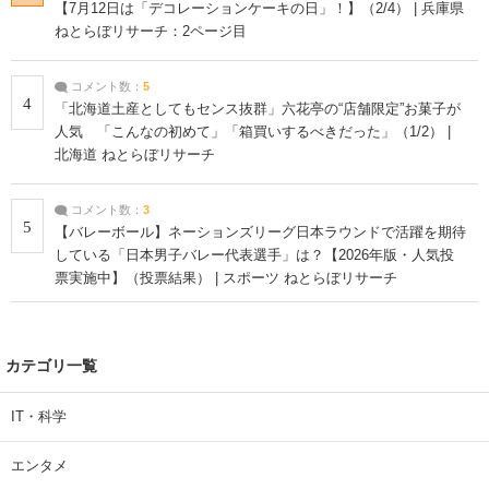
【7月12日は「デコレーションケーキの日」！】（2/4） | 兵庫県
ねとらぼリサーチ：2ページ目
コメント数：
5
4
「北海道土産としてもセンス抜群」六花亭の“店舗限定”お菓子が
人気 「こんなの初めて」「箱買いするべきだった」（1/2） |
北海道 ねとらぼリサーチ
コメント数：
3
5
【バレーボール】ネーションズリーグ日本ラウンドで活躍を期待
している「日本男子バレー代表選手」は？【2026年版・人気投
票実施中】（投票結果） | スポーツ ねとらぼリサーチ
カテゴリ一覧
IT・科学
エンタメ