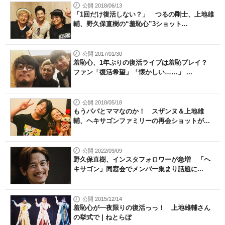
公開 2018/06/13
「1回だけ復活しない？」 つるの剛士、上地雄
輔、野久保直樹の“羞恥心”3ショット...
公開 2017/01/30
羞恥心、1年ぶりの復活ライブは羞恥プレイ？
ファン「復活希望」「懐かしい……」 ...
公開 2018/05/18
もうパパとママなのか！ スザンヌ＆上地雄
輔、ヘキサゴンファミリーの再会ショットが...
公開 2022/09/09
野久保直樹、インスタフォロワーが急増 「ヘ
キサゴン」同窓会でメンバー集まり話題に...
公開 2015/12/14
羞恥心が一夜限りの復活っっ！ 上地雄輔さん
の挙式で | ねとらぼ