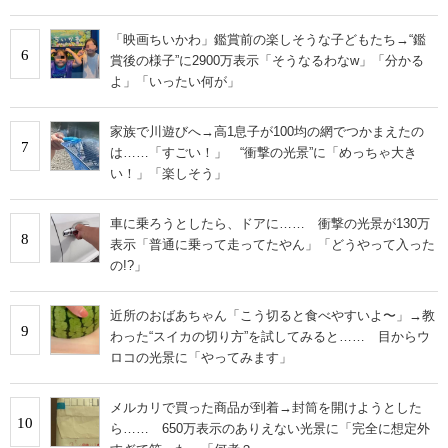
「映画ちいかわ」鑑賞前の楽しそうな子どもたち→“鑑
6
賞後の様子”に2900万表示「そうなるわなw」「分かる
よ」「いったい何が」
家族で川遊びへ→高1息子が100均の網でつかまえたの
7
は……「すごい！」 “衝撃の光景”に「めっちゃ大き
い！」「楽しそう」
車に乗ろうとしたら、ドアに…… 衝撃の光景が130万
8
表示「普通に乗って走ってたやん」「どうやって入った
の!?」
近所のおばあちゃん「こう切ると食べやすいよ〜」→教
9
わった“スイカの切り方”を試してみると…… 目からウ
ロコの光景に「やってみます」
メルカリで買った商品が到着→封筒を開けようとした
10
ら…… 650万表示のありえない光景に「完全に想定外