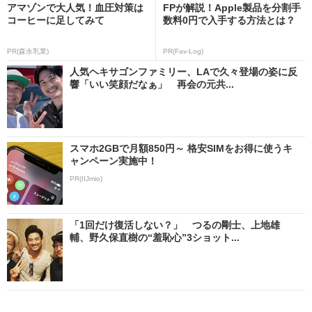
アマゾンで大人気！血圧対策は
FPが解説！Apple製品を分割手
コーヒーに足してみて
数料0円で入手する方法とは？
PR(森永乳業)
PR(Fav-Log)
人気ヘキサゴンファミリー、LAで久々登場の姿に反
響「いい笑顔だなぁ」 再会の元共...
スマホ2GBで月額850円～ 格安SIMをお得に使うキ
ャンペーン実施中！
PR(IIJmio)
「1回だけ復活しない？」 つるの剛士、上地雄
輔、野久保直樹の“羞恥心”3ショット...