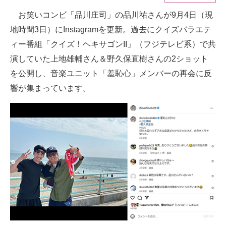
お笑いコンビ「品川庄司」の品川祐さんが9月4日（現
ITの今と未来を見通す
地時間3日）にInstagramを更新。過去にクイズバラエテ
スマホと通信の最新トレンド
ィー番組「クイズ！ヘキサゴンII」（フジテレビ系）で共
演していた上地雄輔さん＆野久保直樹さんの2ショット
進化するPCとデバイスの未来
を公開し、音楽ユニット「羞恥心」メンバーの再会に反
好きが集まる 比べて選べる
響が集まっています。
ビジネスと働き方のヒント
AI活用のいまが分かる
企業ITのトレンドを詳説
経営リーダーのコミュニティ
マーケ×ITの今がよく分かる
ITエンジニア向け専門サイト