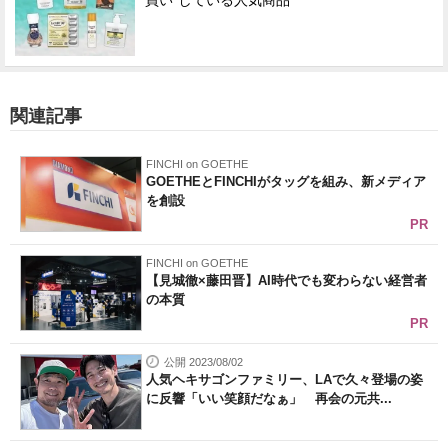
買い"している人気商品
関連記事
FINCHI on GOETHE
GOETHEとFINCHIがタッグを組み、新メディア
を創設
PR
FINCHI on GOETHE
【見城徹×藤田晋】AI時代でも変わらない経営者
の本質
PR
公開 2023/08/02
人気ヘキサゴンファミリー、LAで久々登場の姿
に反響「いい笑顔だなぁ」 再会の元共...