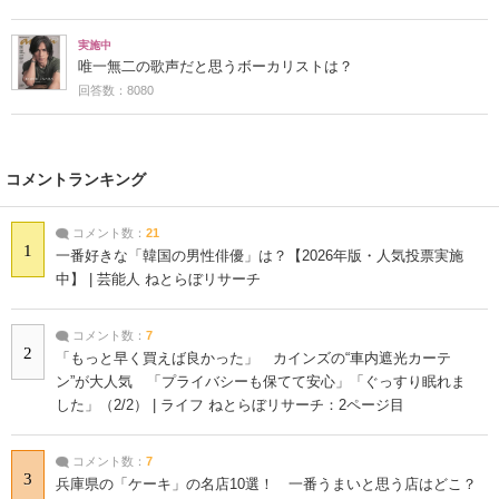
実施中
唯一無二の歌声だと思うボーカリストは？
回答数：8080
コメントランキング
コメント数：
21
1
一番好きな「韓国の男性俳優」は？【2026年版・人気投票実施
中】 | 芸能人 ねとらぼリサーチ
コメント数：
7
2
「もっと早く買えば良かった」 カインズの“車内遮光カーテ
ン”が大人気 「プライバシーも保てて安心」「ぐっすり眠れま
した」（2/2） | ライフ ねとらぼリサーチ：2ページ目
コメント数：
7
3
兵庫県の「ケーキ」の名店10選！ 一番うまいと思う店はどこ？