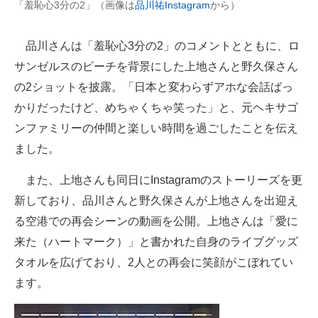
「羞恥心3分の2」（画像は
品川祐Instagram
から）
企業向けIT製品の総合サイト
品川さんは「羞恥心3分の2」のコメントとともに、ロ
IT製品の技術・比較・事例
サンゼルスのビーチを背景にした上地さんと野久保さん
製造業のIT導入・活用を支援
の2ショットを披露。「日本と変わらずアホな会話ばっ
かりだったけど、めちゃくちゃ笑った」と、元ヘキサゴ
モノづくり技術者専門サイト
ンファミリーの仲間と楽しい時間を過ごしたことを伝え
エレクトロニクス専門サイト
ました。
電子設計の基本と応用
また、上地さんも同日にInstagramのストーリーズを更
新しており、品川さんと野久保さんが上地さんを出迎え
エネルギーの専門メディア
る空港での再会シーンの動画を公開。上地さんは「愛に
建設×テクノロジーの最前線
来た（ハートマーク）」と書かれた自身のライブグッズ
ちょっと気になるネットの話題
タオルを広げており、2人との再会に笑顔がこぼれてい
ます。