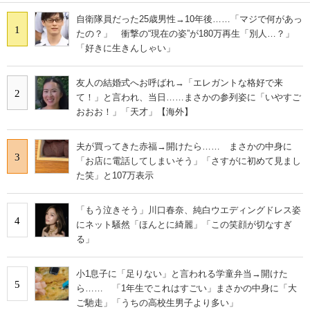
自衛隊員だった25歳男性→10年後……「マジで何があっ
1
たの？」 衝撃の“現在の姿”が180万再生「別人…？」
「好きに生きんしゃい」
友人の結婚式へお呼ばれ→「エレガントな格好で来
2
て！」と言われ、当日……まさかの参列姿に「いやすご
おおお！」「天才」【海外】
夫が買ってきた赤福→開けたら…… まさかの中身に
3
「お店に電話してしまいそう」「さすがに初めて見まし
た笑」と107万表示
「もう泣きそう」川口春奈、純白ウエディングドレス姿
4
にネット騒然「ほんとに綺麗」「この笑顔が切なすぎ
る」
小1息子に「足りない」と言われる学童弁当→開けた
5
ら…… 「1年生でこれはすごい」まさかの中身に「大
ご馳走」「うちの高校生男子より多い」