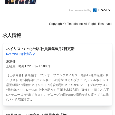
Recommended by
Copyright © ITmedia Inc. All Rights Reserved.
求人情報
ネイリスト/上北台駅/社員募集/8月7日更新
KAONAILpg東大和店
東京都
正社員：時給1,226円～1,500円
【仕事内容】新店舗オープン オープニングネイリスト急募! <募集職種> ネ
イリスト <仕事内容> ジェルネイルの施術 スカルプチュア,ジェルネイル <
必要経験> <業種> ネイリスト <施設形態> ネイルサロン アイブロウサロン
<勤務地> モノレールの上北台駅から玉川上水駅方面に直進して頂くと右手
に<デニーズ>が出てきます。 デニーズの目の前の横断歩道を渡って右に進
むと<星乃珈琲店...