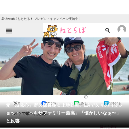
🎁 Switch 2もあたる！ プレゼントキャンペーン実施中！
ねとらぼメニュー
TOP
ニュース
エンタメ
クイズ
グルメ
地域
住まい
教育・育児
動物
リサーチ
2023/09/04 10:46（公開）
X
Share
LINE
hatena
会員記事
元「羞恥心」野久保直樹＆上地雄輔、LAで久々の再会シ
ョット 「ヘキサファミリー最高」「懐かしいなぁ〜」
カラオケで歌ったなあ。
メディア
と反響
目次を表示
注目記事を集めた総合ページ