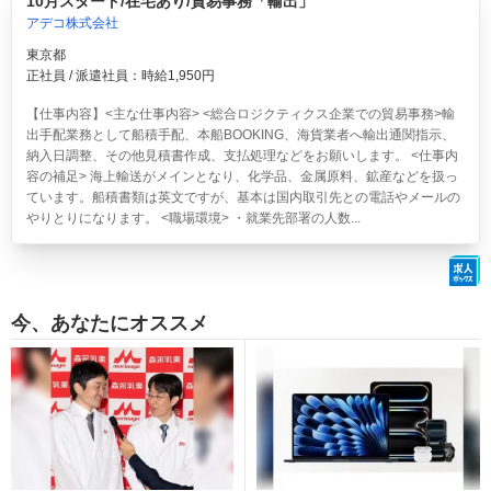
10月スタート/在宅あり/貿易事務「輸出」
アデコ株式会社
東京都
正社員 / 派遣社員：時給1,950円
【仕事内容】<主な仕事内容> <総合ロジクティクス企業での貿易事務>輸
出手配業務として船積手配、本船BOOKING、海貨業者へ輸出通関指示、
納入日調整、その他見積書作成、支払処理などをお願いします。 <仕事内
容の補足> 海上輸送がメインとなり、化学品、金属原料、鉱産などを扱っ
ています。船積書類は英文ですが、基本は国内取引先との電話やメールの
やりとりになります。 <職場環境> ・就業先部署の人数...
今、あなたにオススメ