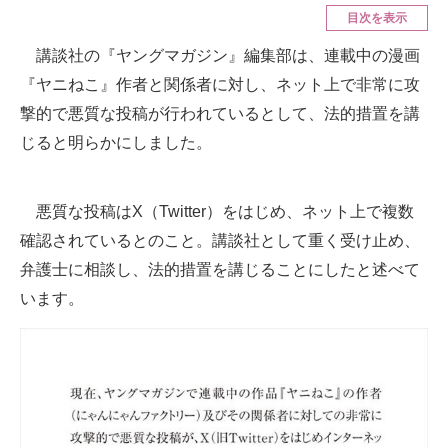
目次を表示
ITの今と未来を見通す
講談社の『ヤングマガジン』編集部は、連載中の漫画
『ヤニねこ』作者と関係者に対し、ネット上で非常に攻
スマホと通信の最新トレンド
撃的で悪質な投稿が行われているとして、法的措置を講
進化するPCとデバイスの未来
じると明らかにしました。
好きが集まる 比べて選べる
悪質な投稿はX（Twitter）をはじめ、ネット上で複数
ビジネスと働き方のヒント
確認されているとのこと。講談社として重く受け止め、
AI活用のいまが分かる
弁護士に相談し、法的措置を講じることにしたと述べて
います。
企業ITのトレンドを詳説
経営リーダーのコミュニティ
マーケ×ITの今がよく分かる
ITエンジニア向け専門サイト