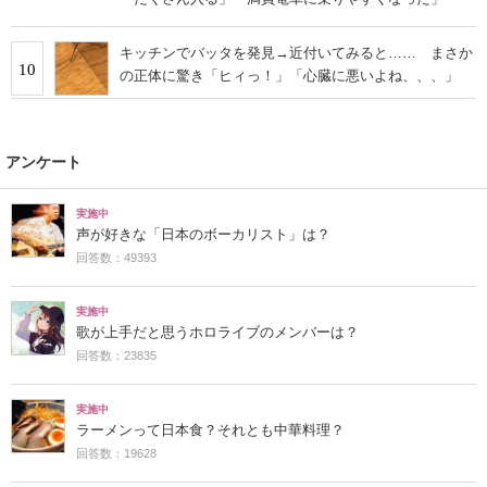
キッチンでバッタを発見→近付いてみると…… まさか
10
の正体に驚き「ヒィっ！」「心臓に悪いよね、、、」
アンケート
実施中
声が好きな「日本のボーカリスト」は？
回答数：49393
実施中
歌が上手だと思うホロライブのメンバーは？
回答数：23835
実施中
ラーメンって日本食？それとも中華料理？
回答数：19628