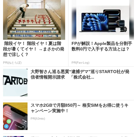
階段イヤ！ 階段イヤ！夏は階
FPが解説！Apple製品を分割手
段が暑くてイヤ！ →まさかの発
数料0円で入手する方法とは？
想で涼しく？
PR(ねとらぼ)
PR(Fav-Log)
大野智さん巡る悪質“逮捕デマ”巡りSTARTO社が発
信者情報開示請求 「株式会社...
スマホ2GBで月額850円～ 格安SIMをお得に使うキ
ャンペーン実施中！
PR(IIJmio)