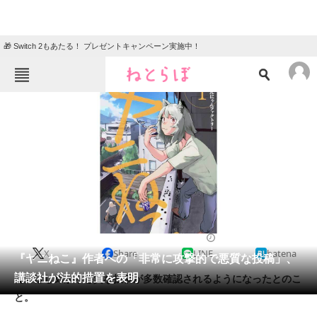
🎁 Switch 2もあたる！ プレゼントキャンペーン実施中！
ねとらぼメニュー
TOP
ニュース
エンタメ
クイズ
グルメ
地域
住まい
教育・育児
動物
リサーチ
2023/09/08 17:48（公開）
X
Share
LINE
hatena
会員記事
『ヤニねこ』作者への「非常に攻撃的で悪質な投稿」、
講談社が法的措置を表明
先月はじめから悪質な投稿が多数確認されるようになったとのこ
メディア
と。
注目記事を集めた総合ページ