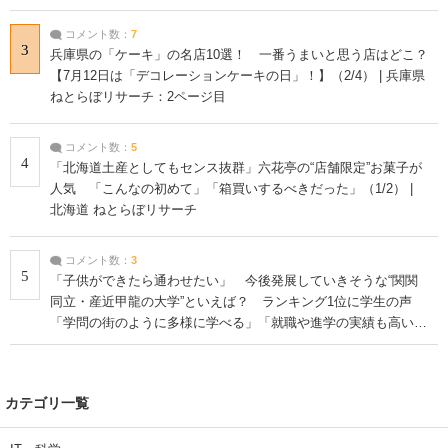
コメント数：
7
3
兵庫県の「ケーキ」の名店10選！ 一番うまいと思う店はどこ？
【7月12日は「デコレーションケーキの日」！】（2/4） | 兵庫県
ねとらぼリサーチ：2ページ目
コメント数：
5
4
「北海道土産としてもセンス抜群」六花亭の“店舗限定”お菓子が
人気 「こんなの初めて」「箱買いするべきだった」（1/2） |
北海道 ねとらぼリサーチ
コメント数：
3
5
「子供ができたら通わせたい」 今後発展していきそうな“関関
同立・産近甲龍の大学”といえば？ ランキング1位に学生の声
「学問の街のように多様に学べる」「就職や進学の実績も高い」
| 大学 ねとらぼリサーチ
カテゴリ一覧