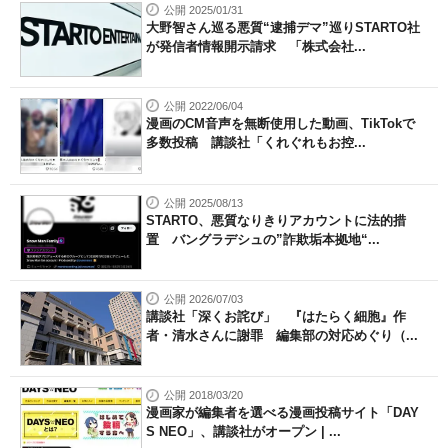
公開 2025/01/31
大野智さん巡る悪質“逮捕デマ”巡りSTARTO社
が発信者情報開示請求 「株式会社...
公開 2022/06/04
漫画のCM音声を無断使用した動画、TikTokで
多数投稿 講談社「くれぐれもお控...
公開 2025/08/13
STARTO、悪質なりきりアカウントに法的措
置 バングラデシュの”詐欺垢本拠地“...
公開 2026/07/03
講談社「深くお詫び」 『はたらく細胞』作
者・清水さんに謝罪 編集部の対応めぐり（...
公開 2018/03/20
漫画家が編集者を選べる漫画投稿サイト「DAY
S NEO」、講談社がオープン | ...