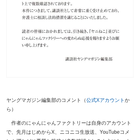
企業向けIT製品の総合サイト
IT製品の技術・比較・事例
製造業のIT導入・活用を支援
モノづくり技術者専門サイト
エレクトロニクス専門サイト
電子設計の基本と応用
エネルギーの専門メディア
ヤングマガジン編集部のコメント（
公式Xアカウント
か
建設×テクノロジーの最前線
ら）
ちょっと気になるネットの話題
作者のにゃんにゃんファクトリーは自身のアカウント
で、先月はじめからX、ニコニコ生放送、YouTubeコメ