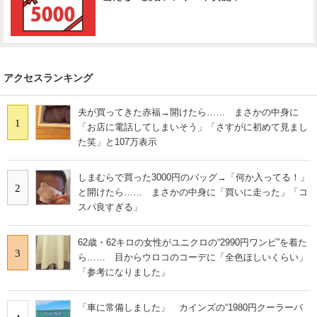
アクセスランキング
夫が買ってきた赤福→開けたら…… まさかの中身に
1
「お店に電話してしまいそう」「さすがに初めて見まし
た笑」と107万表示
しまむらで買った3000円のバッグ→「何か入ってる！」
2
と開けたら…… まさかの中身に「買いに走った」「コ
スパ良すぎる」
62歳・62キロの女性がユニクロの“2990円ワンピ”を着た
3
ら…… 目からウロコのコーデに「全色ほしいくらい」
「参考になりました」
「車に常備しました」 カインズの“1980円クーラーバ