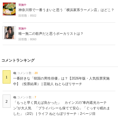
実施中
神奈川県で一番うまいと思う「横浜家系ラーメン店」はどこ？
回答数：8502
実施中
唯一無二の歌声だと思うボーカリストは？
回答数：8060
コメントランキング
コメント数：
20
1
一番好きな「韓国の男性俳優」は？【2026年版・人気投票実施
中】（投票結果） | 芸能人 ねとらぼリサーチ
コメント数：
7
2
「もっと早く買えば良かった」 カインズの“車内遮光カーテ
ン”が大人気 「プライバシーも保てて安心」「ぐっすり眠れま
した」（2/2） | ライフ ねとらぼリサーチ：2ページ目