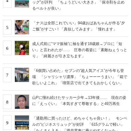
4
ッグ”が評判 「ちょうどいい大きさ」「保冷剤を止め
るベルトが良い」
「ナスは全部これでいい」94歳おばあちゃんが作る“夕
5
ご飯”がすごい！「真似してみます」「憧れます」
成人式前に“ママ振袖”に袖を通す18歳娘→プロに「短
6
い」と言われたが…… 圧巻の着姿に「素敵ねぇうっと
り」「綺麗さが引き立ちます」
「6個買い占めた」セブンの“超人気アイス”が今年も登
7
場 「シャリシャリ濃厚」「ちょーーーうまい」「箱で
欲しいよこれ」「喫茶店で出てきてもおかしくない」
山Pに憧れ続けたサッカー少年→13年後…… 現在の姿
8
に「えっぐい」「本気すぎて尊敬する」と49万再生
「通勤用に買ったけど、めちゃくちゃ良い！」 モンベ
9
ルの“ビジネスリュック”が好評 「615グラムで軽い」
「たくさん入る」「満員電車に乗りやすくなった」