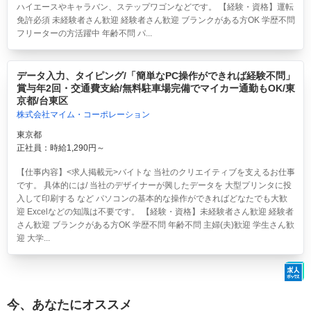
ハイエースやキャラバン、ステップワゴンなどです。 【経験・資格】運転
免許必須 未経験者さん歓迎 経験者さん歓迎 ブランクがある方OK 学歴不問
フリーターの方活躍中 年齢不問 パ...
データ入力、タイピング/「簡単なPC操作ができれば経験不問」
賞与年2回・交通費支給/無料駐車場完備でマイカー通勤もOK/東
京都/台東区
株式会社マイム・コーポレーション
東京都
正社員：時給1,290円～
【仕事内容】<求人掲載元>バイトな 当社のクリエイティブを支えるお仕事
です。 具体的には/ 当社のデザイナーが興したデータを 大型プリンタに投
入して印刷する など パソコンの基本的な操作ができればどなたでも大歓
迎 Excelなどの知識は不要です。 【経験・資格】未経験者さん歓迎 経験者
さん歓迎 ブランクがある方OK 学歴不問 年齢不問 主婦(夫)歓迎 学生さん歓
迎 大学...
今、あなたにオススメ