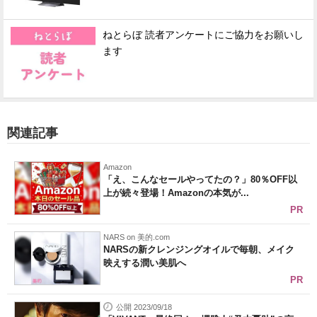
ねとらぼ 読者アンケートにご協力をお願いし
ます
関連記事
Amazon
「え、こんなセールやってたの？」80％OFF以
上が続々登場！Amazonの本気が...
PR
NARS on 美的.com
NARSの新クレンジングオイルで毎朝、メイク
映えする潤い美肌へ
PR
公開 2023/09/18