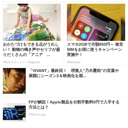
おかたづけもできる点がうれし
スマホ2GBで月額850円～ 格安
い！ 動物の鳴き声やセリフが盛
SIMをお得に使うキャンペーン
りだくさんの「アニア ...
実施中！
PR(タカラトミー｜Hugkum)
PR(IIJmio)
「VIVANT」最終回！ 堺雅人“乃木憂助”の言葉や
展開にシーズン2＆映画化を期...
FPが解説！Apple製品を分割手数料0円で入手する
方法とは？
PR(Fav-Log)