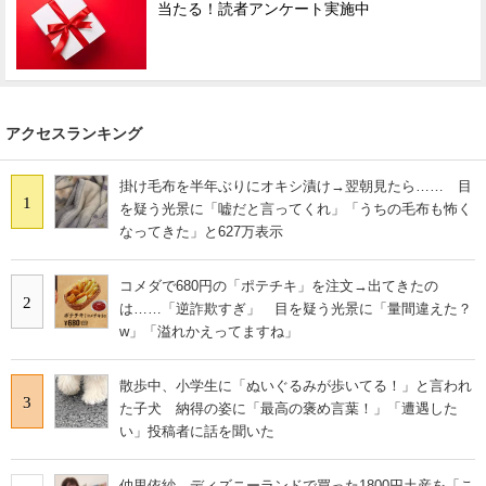
当たる！読者アンケート実施中
アクセスランキング
掛け毛布を半年ぶりにオキシ漬け→翌朝見たら…… 目
1
を疑う光景に「嘘だと言ってくれ」「うちの毛布も怖く
なってきた」と627万表示
コメダで680円の「ポテチキ」を注文→出てきたの
2
は……「逆詐欺すぎ」 目を疑う光景に「量間違えた？
w」「溢れかえってますね」
散歩中、小学生に「ぬいぐるみが歩いてる！」と言われ
3
た子犬 納得の姿に「最高の褒め言葉！」「遭遇した
い」投稿者に話を聞いた
仲里依紗、ディズニーランドで買った1800円土産を「こ