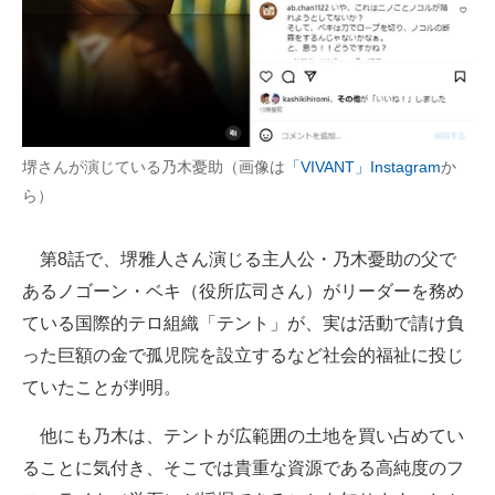
企業向けIT製品の総合サイト
IT製品の技術・比較・事例
製造業のIT導入・活用を支援
堺さんが演じている乃木憂助（画像は
「VIVANT」Instagram
か
モノづくり技術者専門サイト
ら）
エレクトロニクス専門サイト
第8話で、堺雅人さん演じる主人公・乃木憂助の父で
電子設計の基本と応用
あるノゴーン・ベキ（役所広司さん）がリーダーを務め
エネルギーの専門メディア
ている国際的テロ組織「テント」が、実は活動で請け負
った巨額の金で孤児院を設立するなど社会的福祉に投じ
建設×テクノロジーの最前線
ていたことが判明。
ちょっと気になるネットの話題
他にも乃木は、テントが広範囲の土地を買い占めてい
ることに気付き、そこでは貴重な資源である高純度のフ