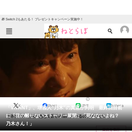
🎁 Switch 2もあたる！ プレゼントキャンペーン実施中！
ねとらぼメニュー
TOP
ニュース
エンタメ
クイズ
グルメ
地域
住まい
教育・育児
動物
リサーチ
2023/09/11 18:00（公開）
X
Share
LINE
hatena
会員記事
「VIVANT」、堺雅人“乃木”の真意が判明 最終回目前
に「目の離せないストーリー展開」「死なないよね？
【ネタバレ注意】あと1話で本当に終わるのだろうか……。
メディア
乃木さん！」
目次を表示
注目記事を集めた総合ページ