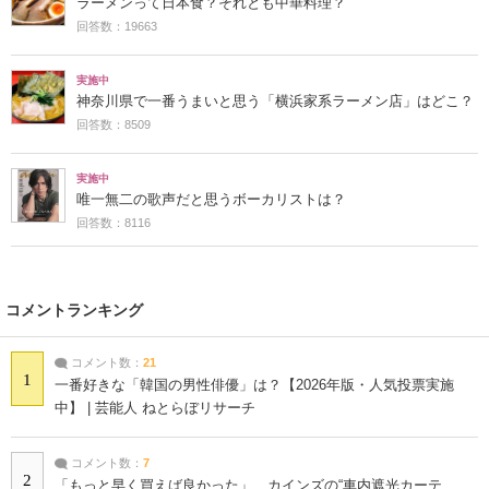
ラーメンって日本食？それとも中華料理？
回答数：19663
実施中
神奈川県で一番うまいと思う「横浜家系ラーメン店」はどこ？
回答数：8509
実施中
唯一無二の歌声だと思うボーカリストは？
回答数：8116
コメントランキング
コメント数：
21
1
一番好きな「韓国の男性俳優」は？【2026年版・人気投票実施
中】 | 芸能人 ねとらぼリサーチ
コメント数：
7
2
「もっと早く買えば良かった」 カインズの“車内遮光カーテ