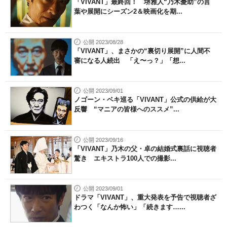
「VIVANT」最終回！ 堺雅人“乃木憂助”の言
葉や展開にシーズン2＆映画化を期...
公開 2023/08/28
「VIVANT」、まさかの“裏切り展開”に人間不
審になる人続出 「え〜っ？」「想...
公開 2023/09/01
ノゴーン・ベキ巡る「VIVANT」公式の供給が大
反響 “マニアの皆様へのススメ”...
公開 2023/09/16
「VIVANT」乃木の父・卓の結婚式裏話に視聴者
驚き エキストラ100人での撮影...
公開 2023/09/01
ドラマ「VIVANT」、重大発表を予告で視聴者ざ
わつく「なんか怖い」「続きます…...