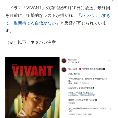
ドラマ「VIVANT」の第9話が9月10日に放送。最終回
ITの今と未来を見通す
を目前に、衝撃的なラストが描かれ、「
ハラハラしすぎ
スマホと通信の最新トレンド
て一週間待てる自信がない
」と反響が寄せられていま
す。
進化するPCとデバイスの未来
（※）以下、ネタバレ注意
好きが集まる 比べて選べる
ビジネスと働き方のヒント
AI活用のいまが分かる
企業ITのトレンドを詳説
経営リーダーのコミュニティ
マーケ×ITの今がよく分かる
ITエンジニア向け専門サイト