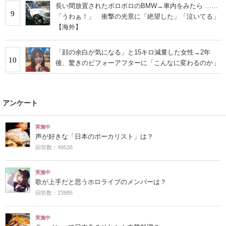
長い間放置されたボロボロのBMW→車内をみたら ……
9
「うわぁ！」 衝撃の光景に「絶望した」「泣いてる」
【海外】
「顔の余白が気になる」と15キロ減量した女性→2年
10
後、驚きのビフォーアフターに「こんなに変わるのか」
アンケート
実施中
声が好きな「日本のボーカリスト」は？
回答数：49538
実施中
歌が上手だと思うホロライブのメンバーは？
回答数：23885
実施中