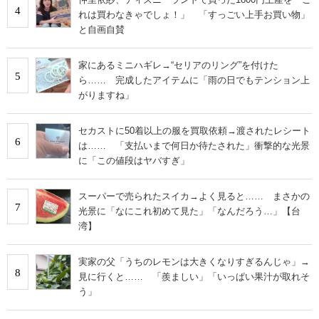
4
れは買わなきゃでしょ！」 「すっごい上手お買い物」
と自画自賛
家にあるミニハギレ→“セリアのリング”を付けた
5
ら…… 完成したアイテムに「雨の日でもテンション上
がりますね」
セカストに50着以上の服を買取依頼→渡されたレシート
6
は…… 「支払いまで何日か待たされた」衝撃的な光景
に「この値段はヤバすぎ」
スーパーで売られたスイカ→よく見ると…… まさかの
7
光景に「なにこれ初めて見た」「なんだろう…」【台
湾】
実家の父「うちのレモンは大きくなりすぎるんじゃ」→
8
見に行くと…… 「羨ましい」「いっぱい果汁が取れそ
う」