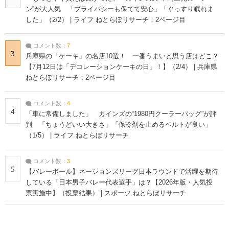
ン”が大人気 「プライバシーも保てて安心」「ぐっすり眠れま
した」（2/2） | ライフ ねとらぼリサーチ：2ページ目
コメント数：
7
3
兵庫県の「ケーキ」の名店10選！ 一番うまいと思う店はどこ？
【7月12日は「デコレーションケーキの日」！】（2/4） | 兵庫県
ねとらぼリサーチ：2ページ目
コメント数：
4
4
「車に常備しました」 カインズの“1980円クーラーバッグ”が評
判 「ちょうどいい大きさ」「保冷剤を止めるベルトが良い」
（1/5） | ライフ ねとらぼリサーチ
コメント数：
3
5
【バレーボール】ネーションズリーグ日本ラウンドで活躍を期待
している「日本男子バレー代表選手」は？【2026年版・人気投
票実施中】（投票結果） | スポーツ ねとらぼリサーチ