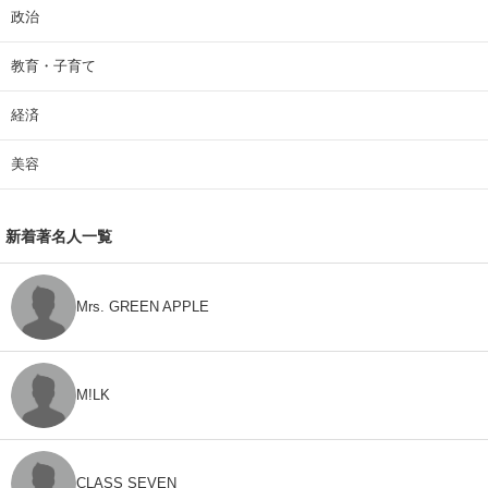
政治
教育・子育て
経済
美容
新着著名人一覧
Mrs. GREEN APPLE
M!LK
CLASS SEVEN