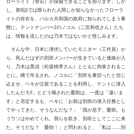
ローライト（蛍石）が採掘できることを知ります。しか
し、第9話では限られた人間しか知らなかったフローラ
イトの存在を、バルカ共和国の政府に知られてしまう事
態に。テントナンバー2のノコル（二宮和也さん）たち
は、情報を流したのは乃木ではないかと怪しみます。
そんな中、日本に潜伏していたモニター（工作員）か
ら、死んだはずの別班メンバーが生きていると連絡が入
り、乃木は黒須（松坂桃李さん）とともに拘束されるこ
とに。縄で吊るされ、ノコルに「別班を裏切ったと信じ
込ませ、ベキが父親であることを利用し、テントに潜入
したんだろ!!」とどう喝された憂助は、一度は「違いま
す」と否定するも、ベキに「お前は別班の潜入任務とし
てやってきた。そうなんだな？」「我が息子、憂助。も
うウソはやめてくれ。我らを欺き、別班としてここに来
た。そうだな？ 憂助！」と問われると、「私は……別