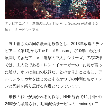
テレビアニメ「『進撃の巨人』The Final Season 完結編（後
編）」キービジュアル
諫山創さんの同名漫画を原作とし、2013年放送のテレ
ビアニメ第1期からThe Final Seasonまで10年にわたり
展開してきたアニメ「進撃の巨人」シリーズ。PV第2弾
では、主人公であるエレン・イェーガーの「お前が言っ
た通り、オレは自由の奴隷だ」とのせりふとともに、ア
ルミンやミカサをはじめとするかつての仲間たちがエレ
ンと死闘を繰り広げる内容となっています。
最後の戦いが描かれる同作は、NHK総合で11月4日の
24時から放送され、動画配信サービスのLeminoやdアニ