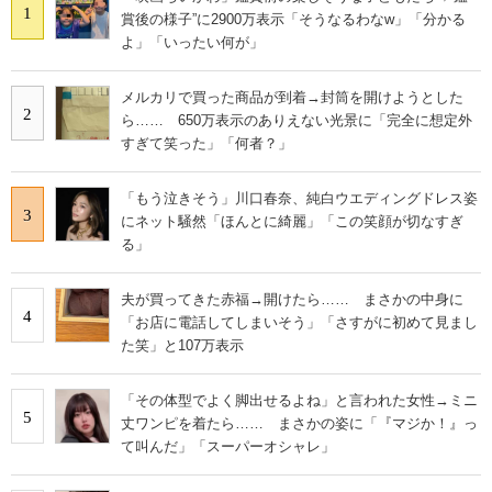
1
賞後の様子”に2900万表示「そうなるわなw」「分かる
よ」「いったい何が」
メルカリで買った商品が到着→封筒を開けようとした
2
ら…… 650万表示のありえない光景に「完全に想定外
すぎて笑った」「何者？」
「もう泣きそう」川口春奈、純白ウエディングドレス姿
3
にネット騒然「ほんとに綺麗」「この笑顔が切なすぎ
る」
夫が買ってきた赤福→開けたら…… まさかの中身に
4
「お店に電話してしまいそう」「さすがに初めて見まし
た笑」と107万表示
「その体型でよく脚出せるよね」と言われた女性→ミニ
5
丈ワンピを着たら…… まさかの姿に「『マジか！』っ
て叫んだ」「スーパーオシャレ」