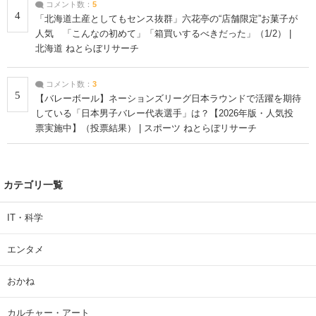
コメント数：
5
4
「北海道土産としてもセンス抜群」六花亭の“店舗限定”お菓子が
人気 「こんなの初めて」「箱買いするべきだった」（1/2） |
北海道 ねとらぼリサーチ
コメント数：
3
5
【バレーボール】ネーションズリーグ日本ラウンドで活躍を期待
している「日本男子バレー代表選手」は？【2026年版・人気投
票実施中】（投票結果） | スポーツ ねとらぼリサーチ
カテゴリ一覧
IT・科学
エンタメ
おかね
カルチャー・アート