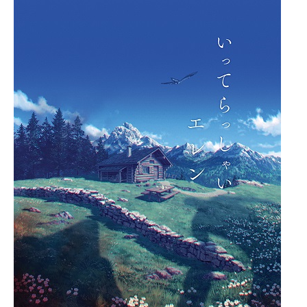
企業向けIT製品の総合サイト
IT製品の技術・比較・事例
製造業のIT導入・活用を支援
モノづくり技術者専門サイト
エレクトロニクス専門サイト
電子設計の基本と応用
エネルギーの専門メディア
建設×テクノロジーの最前線
ちょっと気になるネットの話題