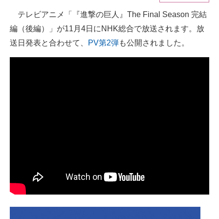
テレビアニメ「『進撃の巨人』The Final Season 完結
ITの今と未来を見通す
編（後編）」が11月4日にNHK総合で放送されます。放
スマホと通信の最新トレンド
送日発表と合わせて、
PV第2弾
も公開されました。
進化するPCとデバイスの未来
好きが集まる 比べて選べる
ビジネスと働き方のヒント
AI活用のいまが分かる
企業ITのトレンドを詳説
経営リーダーのコミュニティ
マーケ×ITの今がよく分かる
ITエンジニア向け専門サイト