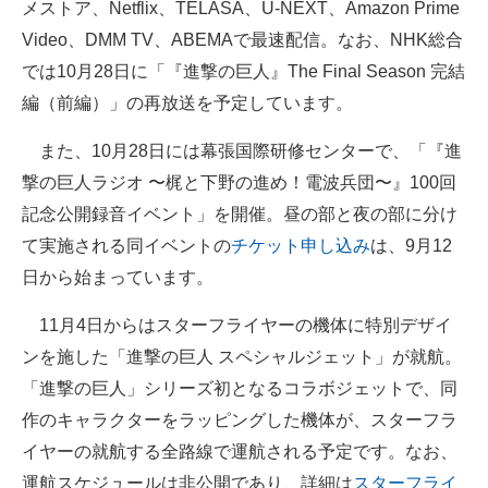
メストア、Netflix、TELASA、U-NEXT、Amazon Prime
Video、DMM TV、ABEMAで最速配信。なお、NHK総合
では10月28日に「『進撃の巨人』The Final Season 完結
編（前編）」の再放送を予定しています。
また、10月28日には幕張国際研修センターで、「『進
撃の巨人ラジオ 〜梶と下野の進め！電波兵団〜』100回
記念公開録音イベント」を開催。昼の部と夜の部に分け
て実施される同イベントの
チケット申し込み
は、9月12
日から始まっています。
11月4日からはスターフライヤーの機体に特別デザイ
ンを施した「進撃の巨人 スペシャルジェット」が就航。
「進撃の巨人」シリーズ初となるコラボジェットで、同
作のキャラクターをラッピングした機体が、スターフラ
イヤーの就航する全路線で運航される予定です。なお、
運航スケジュールは非公開であり、詳細は
スターフライ