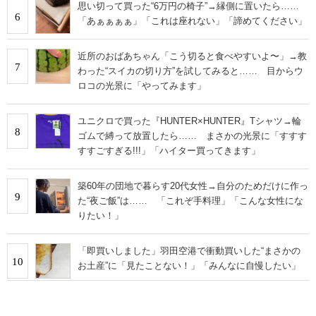
思い切って買った“6万円の椅子”→縁側に置いたら……
6
「あぁぁぁぁ」「これは座れない」「諦めてください」
近所のおばあちゃん「こう切ると食べやすいよ〜」→教
7
わった“スイカの切り方”を試してみると…… 目からウ
ロコの光景に「やってみます」
ユニクロで買った『HUNTER×HUNTER』Tシャツ→輪
8
ゴムで縛って放置したら…… まさかの光景に「すすす
すすごすぎる!!!」「ハイター買ってきます」
築60年の団地で暮らす20代女性→自分のためだけに作っ
9
た“夜ご飯”は…… 「これぞ手料理」「こんな女性にな
りたい！」
「即買いしました」羽田空港で衝動買いした“まさかの
10
お土産”に「見たことない！」「みんなに自慢したい」