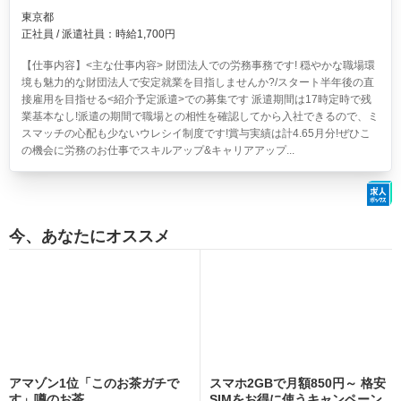
東京都
正社員 / 派遣社員：時給1,700円
【仕事内容】<主な仕事内容> 財団法人での労務事務です! 穏やかな職場環
境も魅力的な財団法人で安定就業を目指しませんか?/スタート半年後の直
接雇用を目指せる<紹介予定派遣>での募集です 派遣期間は17時定時で残
業基本なし!派遣の期間で職場との相性を確認してから入社できるので、ミ
スマッチの心配も少ないウレシイ制度です!賞与実績は計4.65月分!ぜひこ
の機会に労務のお仕事でスキルアップ&キャリアアップ...
今、あなたにオススメ
アマゾン1位「このお茶ガチで
スマホ2GBで月額850円～ 格安
す」噂のお茶
SIMをお得に使うキャンペーン