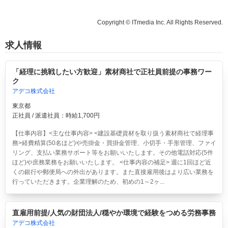
Copyright © ITmedia Inc. All Rights Reserved.
求人情報
「経理に挑戦したい方歓迎」素材商社で正社員前提の事務ワー
ク
アデコ株式会社
東京都
正社員 / 派遣社員：時給1,700円
【仕事内容】<主な仕事内容> <建設基礎資材を取り扱う素材商社で経理事
務>経費精算(50名ほど)や売掛金・買掛金管理、小切手・手形管理、ファイ
リング、支払い業務サポート等をお願いいたします。その他電話対応(5件
ほど)や庶務業務をお願いいたします。 <仕事内容の補足> 週に1回ほど近
くの銀行や郵便局への外出があります。また直接雇用後はより広い業務を
行っていただきます。企業理解のため、初めの1～2ヶ...
直雇用前提/人気の財団法人/穏やか環境で経験をつめる労務事務
アデコ株式会社