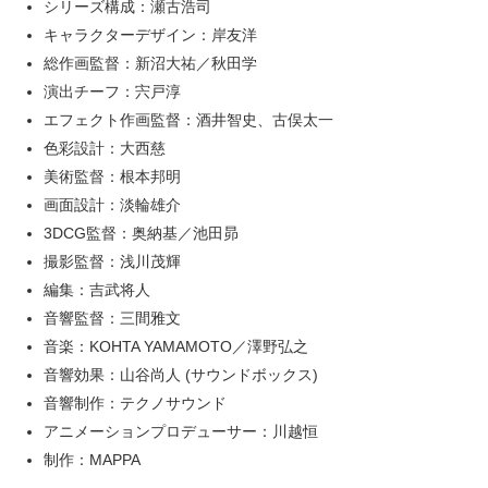
シリーズ構成：瀬古浩司
キャラクターデザイン：岸友洋
総作画監督：新沼大祐／秋田学
演出チーフ：宍戸淳
エフェクト作画監督：酒井智史、古俣太一
色彩設計：大西慈
美術監督：根本邦明
画面設計：淡輪雄介
3DCG監督：奥納基／池田昴
撮影監督：浅川茂輝
編集：吉武将人
音響監督：三間雅文
音楽：KOHTA YAMAMOTO／澤野弘之
音響効果：山谷尚人 (サウンドボックス)
音響制作：テクノサウンド
アニメーションプロデューサー：川越恒
制作：MAPPA