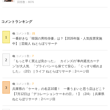
回答数：8076
コメントランキング
コメント数：
21
1
一番好きな「韓国の男性俳優」は？【2026年版・人気投票実施
中】 | 芸能人 ねとらぼリサーチ
コメント数：
7
2
「もっと早く買えば良かった」 カインズの“車内遮光カーテ
ン”が大人気 「プライバシーも保てて安心」「ぐっすり眠れま
した」（2/2） | ライフ ねとらぼリサーチ：2ページ目
コメント数：
7
3
兵庫県の「ケーキ」の名店10選！ 一番うまいと思う店はどこ？
【7月12日は「デコレーションケーキの日」！】（2/4） | 兵庫県
ねとらぼリサーチ：2ページ目