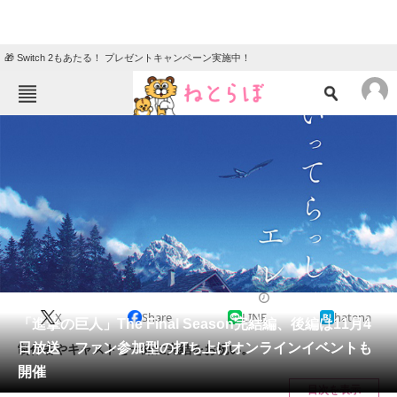
🎁 Switch 2もあたる！ プレゼントキャンペーン実施中！
ねとらぼメニュー
TOP
ニュース
エンタメ
クイズ
グルメ
地域
住まい
教育・育児
動物
リサーチ
2023/09/12 18:00（公開）
X
Share
LINE
hatena
会員記事
「進撃の巨人」The Final Season完結編、後編は11月4
日放送 ファン参加型の打ち上げオンラインイベントも
制作者やキャストと一緒に完結をお祝い。
メディア
開催
目次を表示
注目記事を集めた総合ページ