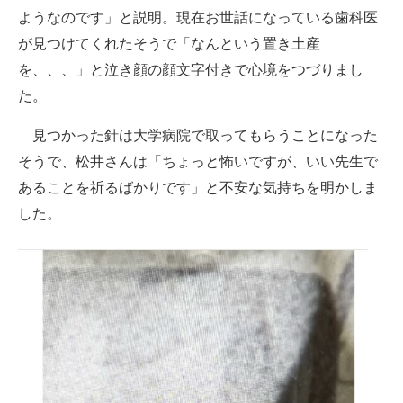
ようなのです」と説明。現在お世話になっている歯科医
企業向けIT製品の総合サイト
が見つけてくれたそうで「なんという置き土産
IT製品の技術・比較・事例
を、、、」と泣き顔の顔文字付きで心境をつづりまし
た。
製造業のIT導入・活用を支援
見つかった針は大学病院で取ってもらうことになった
モノづくり技術者専門サイト
そうで、松井さんは「ちょっと怖いですが、いい先生で
エレクトロニクス専門サイト
あることを祈るばかりです」と不安な気持ちを明かしま
した。
電子設計の基本と応用
エネルギーの専門メディア
建設×テクノロジーの最前線
ちょっと気になるネットの話題