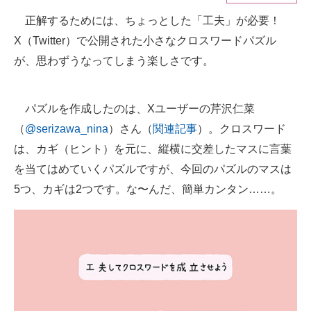
正解するためには、ちょっとした「工夫」が必要！
ITの今と未来を見通す
X（Twitter）で公開された小さなクロスワードパズル
スマホと通信の最新トレンド
が、思わずうなってしまう楽しさです。
進化するPCとデバイスの未来
パズルを作成したのは、Xユーザーの芹沢仁菜
好きが集まる 比べて選べる
（
@serizawa_nina
）さん（
関連記事
）。クロスワード
は、カギ（ヒント）を元に、縦横に交差したマスに言葉
ビジネスと働き方のヒント
を当てはめていくパズルですが、今回のパズルのマスは
AI活用のいまが分かる
5つ、カギは2つです。な〜んだ、簡単カンタン……。
企業ITのトレンドを詳説
経営リーダーのコミュニティ
マーケ×ITの今がよく分かる
ITエンジニア向け専門サイト