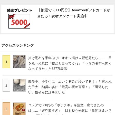
【抽選で5,000円分】Amazonギフトカードが
当たる！読者アンケート実施中
アクセスランキング
掛け毛布を半年ぶりにオキシ漬け→翌朝見たら…… 目
1
を疑う光景に「嘘だと言ってくれ」「うちの毛布も怖く
なってきた」と627万表示
散歩中、小学生に「ぬいぐるみが歩いてる！」と言われ
2
た子犬 納得の姿に「最高の褒め言葉！」「遭遇した
い」投稿者に話を聞いた
コメダで680円の「ポテチキ」を注文→出てきたの
3
は……「逆詐欺すぎ」 目を疑う光景に「量間違えた？