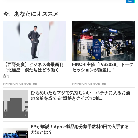
今、あなたにオススメ
【西野亮廣】ビジネス書最新刊
FINCHI主催「IVS2026」トーク
『北極星 僕たちはどう働く
セッションが話題に！
か』
PR(FINCHI on GOETHE)
PR(FINCHI on GOETHE)
ひらめいたらマジで気持ちいい ハテナに入るお酒
の名前を当てる”謎解きクイズ”に挑...
FPが解説！Apple製品を分割手数料0円で入手する
方法とは？