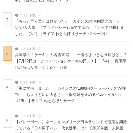
中】 | 芸能人 ねとらぼリサーチ
コメント数：
7
2
「もっと早く買えば良かった」 カインズの“車内遮光カーテ
ン”が大人気 「プライバシーも保てて安心」「ぐっすり眠れま
した」（2/2） | ライフ ねとらぼリサーチ：2ページ目
コメント数：
7
3
兵庫県の「ケーキ」の名店10選！ 一番うまいと思う店はどこ？
【7月12日は「デコレーションケーキの日」！】（2/4） | 兵庫県
ねとらぼリサーチ：2ページ目
コメント数：
4
4
「車に常備しました」 カインズの“1980円クーラーバッグ”が評
判 「ちょうどいい大きさ」「保冷剤を止めるベルトが良い」
（1/5） | ライフ ねとらぼリサーチ
コメント数：
3
5
【バレーボール】ネーションズリーグ日本ラウンドで活躍を期待
している「日本男子バレー代表選手」は？【2026年版・人気投