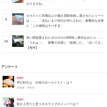
がりますね」
セカストに50着以上の服を買取依頼→渡されたレシート
9
は…… 「支払いまで何日か待たされた」衝撃的な光景
に「この値段はヤバすぎ」
長い間放置されたボロボロのBMW→車内をみたら ……
10
「うわぁ！」 衝撃の光景に「絶望した」「泣いてる」
【海外】
アンケート
実施中
声が好きな「日本のボーカリスト」は？
回答数：49540
実施中
歌が上手だと思うホロライブのメンバーは？