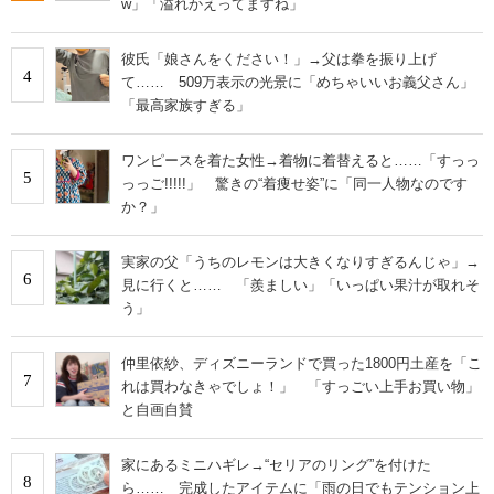
w」「溢れかえってますね」
彼氏「娘さんをください！」→父は拳を振り上げ
4
て…… 509万表示の光景に「めちゃいいお義父さん」
「最高家族すぎる」
ワンピースを着た女性→着物に着替えると……「すっっ
5
っっご!!!!!」 驚きの“着痩せ姿”に「同一人物なのです
か？」
実家の父「うちのレモンは大きくなりすぎるんじゃ」→
6
見に行くと…… 「羨ましい」「いっぱい果汁が取れそ
う」
仲里依紗、ディズニーランドで買った1800円土産を「こ
7
れは買わなきゃでしょ！」 「すっごい上手お買い物」
と自画自賛
家にあるミニハギレ→“セリアのリング”を付けた
8
ら…… 完成したアイテムに「雨の日でもテンション上