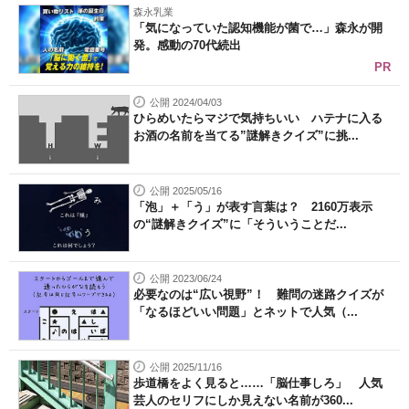
森永乳業
「気になっていた認知機能が菌で…」森永が開
発。感動の70代続出
PR
公開 2024/04/03
ひらめいたらマジで気持ちいい ハテナに入る
お酒の名前を当てる”謎解きクイズ”に挑...
公開 2025/05/16
「泡」＋「う」が表す言葉は？ 2160万表示
の“謎解きクイズ”に「そういうことだ...
公開 2023/06/24
必要なのは“広い視野”！ 難問の迷路クイズが
「なるほどいい問題」とネットで人気（...
公開 2025/11/16
歩道橋をよく見ると……「脳仕事しろ」 人気
芸人のセリフにしか見えない名前が360...