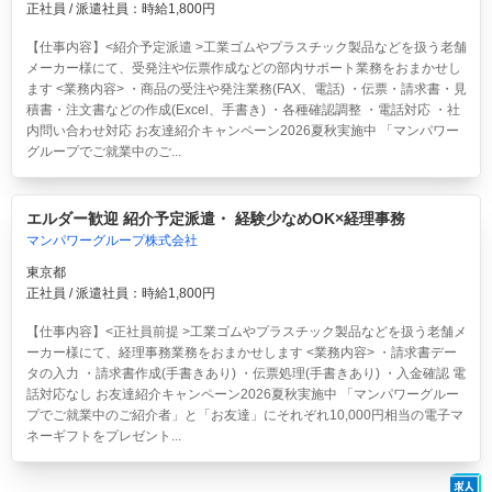
正社員 / 派遣社員：時給1,800円
【仕事内容】<紹介予定派遣 >工業ゴムやプラスチック製品などを扱う老舗
メーカー様にて、受発注や伝票作成などの部内サポート業務をおまかせし
ます <業務内容> ・商品の受注や発注業務(FAX、電話) ・伝票・請求書・見
積書・注文書などの作成(Excel、手書き) ・各種確認調整 ・電話対応 ・社
内問い合わせ対応 お友達紹介キャンペーン2026夏秋実施中 「マンパワー
グループでご就業中のご...
エルダー歓迎 紹介予定派遣・ 経験少なめOK×経理事務
マンパワーグループ株式会社
東京都
正社員 / 派遣社員：時給1,800円
【仕事内容】<正社員前提 >工業ゴムやプラスチック製品などを扱う老舗メ
ーカー様にて、経理事務業務をおまかせします <業務内容> ・請求書デー
タの入力 ・請求書作成(手書きあり) ・伝票処理(手書きあり) ・入金確認 電
話対応なし お友達紹介キャンペーン2026夏秋実施中 「マンパワーグルー
プでご就業中のご紹介者」と「お友達」にそれぞれ10,000円相当の電子マ
ネーギフトをプレゼント...