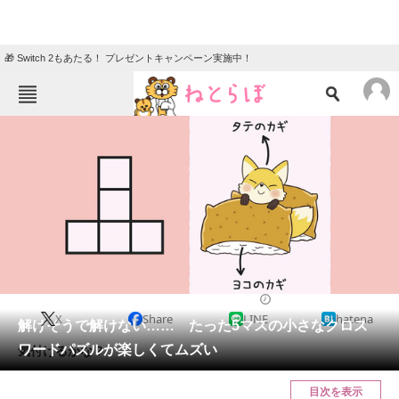
🎁 Switch 2もあたる！ プレゼントキャンペーン実施中！
ねとらぼメニュー
TOP
ニュース
エンタメ
クイズ
グルメ
地域
住まい
教育・育児
動物
リサーチ
2023/09/23 10:30（公開）
X
Share
LINE
hatena
会員記事
解けそうで解けない…… たった5マスの小さなクロス
ワードパズルが楽しくてムズい
気付けるかな？
メディア
目次を表示
注目記事を集めた総合ページ