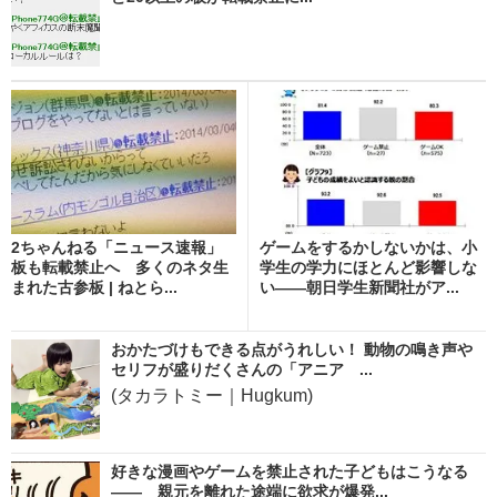
2ちゃんねる「ニュース速報」
ゲームをするかしないかは、小
板も転載禁止へ 多くのネタ生
学生の学力にほとんど影響しな
まれた古参板 | ねとら...
い――朝日学生新聞社がア...
おかたづけもできる点がうれしい！ 動物の鳴き声や
セリフが盛りだくさんの「アニア ...
(タカラトミー｜Hugkum)
好きな漫画やゲームを禁止された子どもはこうなる
―― 親元を離れた途端に欲求が爆発...