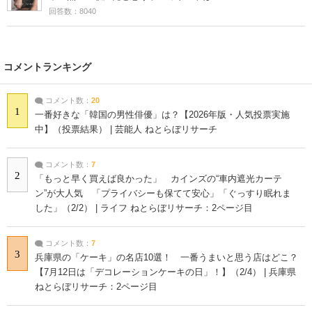
回答数：8040
コメントランキング
コメント数：
20
1
一番好きな「韓国の男性俳優」は？【2026年版・人気投票実施
中】（投票結果） | 芸能人 ねとらぼリサーチ
コメント数：
7
2
「もっと早く買えば良かった」 カインズの“車内遮光カーテ
ン”が大人気 「プライバシーも保てて安心」「ぐっすり眠れま
した」（2/2） | ライフ ねとらぼリサーチ：2ページ目
コメント数：
7
3
兵庫県の「ケーキ」の名店10選！ 一番うまいと思う店はどこ？
【7月12日は「デコレーションケーキの日」！】（2/4） | 兵庫県
ねとらぼリサーチ：2ページ目