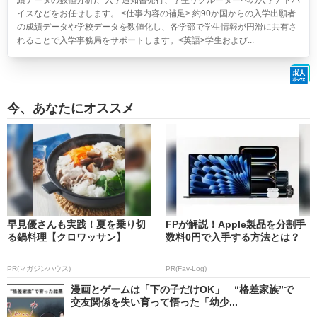
績データの数値分析)、入学通知書発行、学生リクルーターへの入学アドバ
イスなどをお任せします。 <仕事内容の補足> 約90か国からの入学出願者
の成績データや学校データを数値化し、各学部で学生情報が円滑に共有さ
れることで入学事務局をサポートします。<英語>学生および...
今、あなたにオススメ
早見優さんも実践！夏を乗り切
FPが解説！Apple製品を分割手
る鍋料理【クロワッサン】
数料0円で入手する方法とは？
PR(マガジンハウス)
PR(Fav-Log)
漫画とゲームは「下の子だけOK」 “格差家族”で
交友関係を失い育って悟った「幼少...