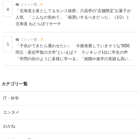
コメント数：
5
4
「北海道土産としてもセンス抜群」六花亭の“店舗限定”お菓子が
人気 「こんなの初めて」「箱買いするべきだった」（1/2） |
北海道 ねとらぼリサーチ
コメント数：
3
5
「子供ができたら通わせたい」 今後発展していきそうな“関関
同立・産近甲龍の大学”といえば？ ランキング1位に学生の声
「学問の街のように多様に学べる」「就職や進学の実績も高い」
| 大学 ねとらぼリサーチ
カテゴリ一覧
IT・科学
エンタメ
おかね