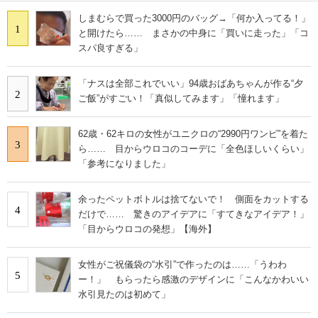
しまむらで買った3000円のバッグ→「何か入ってる！」
1
と開けたら…… まさかの中身に「買いに走った」「コ
スパ良すぎる」
「ナスは全部これでいい」94歳おばあちゃんが作る“夕
2
ご飯”がすごい！「真似してみます」「憧れます」
62歳・62キロの女性がユニクロの“2990円ワンピ”を着た
3
ら…… 目からウロコのコーデに「全色ほしいくらい」
「参考になりました」
余ったペットボトルは捨てないで！ 側面をカットする
4
だけで…… 驚きのアイデアに「すてきなアイデア！」
「目からウロコの発想」【海外】
女性がご祝儀袋の“水引”で作ったのは……「うわわ
5
ー！」 もらったら感激のデザインに「こんなかわいい
水引見たのは初めて」