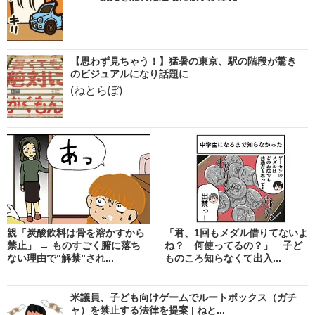
【思わず見ちゃう！】猛暑の東京、駅の階段が驚き
のビジュアルになり話題に
(ねとらぼ)
親「炭酸飲料は骨を溶かすから
「君、1回もメダル借りてないよ
禁止」 → ものすごく腑に落ち
ね？ 何使ってるの？」 子ど
ない理由で“解禁”され...
ものころ知らなくて出入...
米議員、子ども向けゲームでルートボックス（ガチ
ャ）を禁止する法律を提案 | ねと...