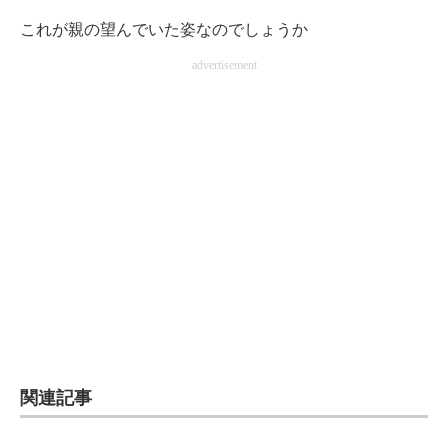
企業向けIT製品の総合サイト
これが親の望んでいた姿なのでしょうか
advertisement
IT製品の技術・比較・事例
製造業のIT導入・活用を支援
モノづくり技術者専門サイト
エレクトロニクス専門サイト
電子設計の基本と応用
エネルギーの専門メディア
建設×テクノロジーの最前線
ちょっと気になるネットの話題
関連記事