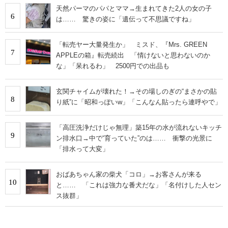
天然パーマのパパとママ→生まれてきた2人の女の子
6
は…… 驚きの姿に「遺伝って不思議ですね」
「転売ヤー大量発生か」 ミスド、『Mrs. GREEN
7
APPLEの箱』転売続出 「情けないと思わないのか
な」「呆れるわ」 2500円での出品も
玄関チャイムが壊れた！→その場しのぎの“まさかの貼
8
り紙”に「昭和っぽいw」「こんなん貼ったら連呼やで」
「高圧洗浄だけじゃ無理」築15年の水が流れないキッチ
9
ン排水口→中で“育っていた”のは…… 衝撃の光景に
「排水って大変」
おばあちゃん家の柴犬「コロ」→お客さんが来る
10
と…… 「これは強力な番犬だな」「名付けした人セン
ス抜群」