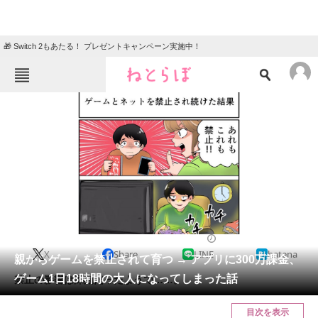
🎁 Switch 2もあたる！ プレゼントキャンペーン実施中！
ねとらぼメニュー
TOP
ニュース
エンタメ
クイズ
グルメ
地域
住まい
教育・育児
動物
リサーチ
2023/11/22 19:50（公開）
X
Share
LINE
hatena
会員記事
親からゲームを禁止されて育つ → アプリに300万課金、
ゲーム1日18時間の大人になってしまった話
禁止の影響は深刻だったようで……。
メディア
目次を表示
注目記事を集めた総合ページ