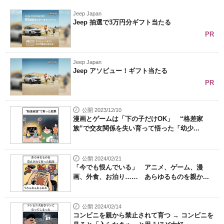
Jeep Japan
Jeep 抽選で3万円分ギフト当たる
PR
Jeep Japan
Jeep アソビュー！ギフト当たる
PR
公開 2023/12/10
漫画とゲームは「下の子だけOK」 “格差家
族”で交友関係を失い育って悟った「幼少...
公開 2024/02/21
「今でも恨んでいる」 アニメ、ゲーム、漫
画、外食、お泊り…… あらゆるものを親か...
公開 2024/02/14
コンビニを親から禁止されて育つ → コンビニを