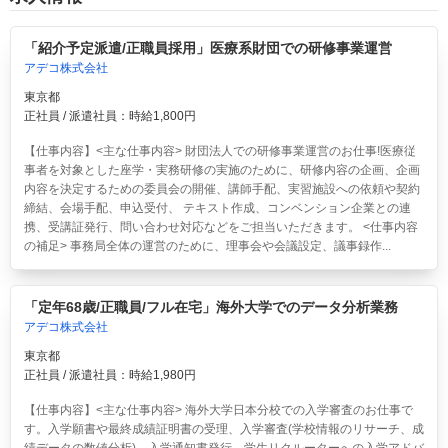
「紹介予定派遣/正職員採用」医療系財団での研修事業運営
アデコ株式会社
東京都
正社員 / 派遣社員：時給1,800円
【仕事内容】<主な仕事内容> 財団法人での研修事業運営のお仕事!医療従
事者を対象とした座学・実務研修の実施のために、研修内容の企画、企画
内容を決定するための委員会の開催、講師手配、実習施設への依頼や契約
締結、会場手配、申込受付、 テキスト作成、コンベンション企業との連
携、受講証発行、問い合わせ対応などをご担当いただきます。 <仕事内容
の補足> 事務局全体の運営のために、理事会や会議設定、議事録作...
「定年68歳/正職員/フル在宅」海外大学でのデータ分析業務
アデコ株式会社
東京都
正社員 / 派遣社員：時給1,980円
【仕事内容】<主な仕事内容> 海外大学日本分校での入学審査のお仕事で
す。入学願書や最終成績証明書の受理、入学審査(学校情報のリサーチ、成