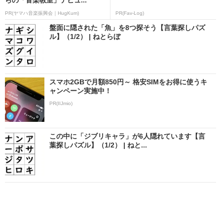
PR(ヤマハ音楽振興会｜HugKum)
PR(Fav-Log)
盤面に隠された「魚」を8つ探そう【言葉探しパズ
ル】（1/2） | ねとらぼ
スマホ2GBで月額850円～ 格安SIMをお得に使うキ
ャンペーン実施中！
PR(IIJmio)
この中に「ジブリキャラ」が6人隠れています【言
葉探しパズル】（1/2） | ねと...