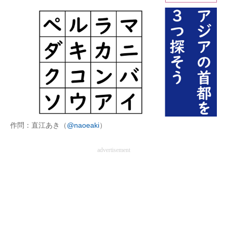
ITの今と未来を見通す
スマホと通信の最新トレンド
進化するPCとデバイスの未来
好きが集まる 比べて選べる
ビジネスと働き方のヒント
作問：直江あき（
@naoeaki
）
AI活用のいまが分かる
advertisement
企業ITのトレンドを詳説
経営リーダーのコミュニティ
マーケ×ITの今がよく分かる
ITエンジニア向け専門サイト