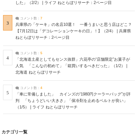
した」（2/2） | ライフ ねとらぼリサーチ：2ページ目
コメント数：
7
3
兵庫県の「ケーキ」の名店10選！ 一番うまいと思う店はどこ？
【7月12日は「デコレーションケーキの日」！】（2/4） | 兵庫県
ねとらぼリサーチ：2ページ目
コメント数：
5
4
「北海道土産としてもセンス抜群」六花亭の“店舗限定”お菓子が
人気 「こんなの初めて」「箱買いするべきだった」（1/2） |
北海道 ねとらぼリサーチ
コメント数：
4
5
「車に常備しました」 カインズの“1980円クーラーバッグ”が評
判 「ちょうどいい大きさ」「保冷剤を止めるベルトが良い」
（1/5） | ライフ ねとらぼリサーチ
カテゴリ一覧