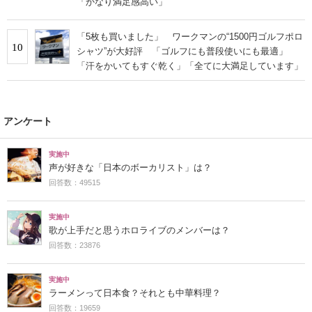
「かなり満足感高い」
「5枚も買いました」 ワークマンの“1500円ゴルフポロ
10
シャツ”が大好評 「ゴルフにも普段使いにも最適」
「汗をかいてもすぐ乾く」「全てに大満足しています」
アンケート
実施中
声が好きな「日本のボーカリスト」は？
回答数：49515
実施中
歌が上手だと思うホロライブのメンバーは？
回答数：23876
実施中
ラーメンって日本食？それとも中華料理？
回答数：19659