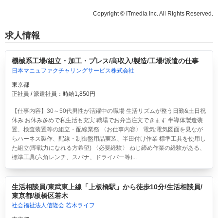
Copyright © ITmedia Inc. All Rights Reserved.
求人情報
機械系工場/組立・加工・プレス/高収入/製造/工場/派遣の仕事
日本マニュファクチャリングサービス株式会社
東京都
正社員 / 派遣社員：時給1,850円
【仕事内容】30～50代男性が活躍中の職場 生活リズムが整う日勤&土日祝
休み お休み多めで私生活も充実 職場でお弁当注文できます 半導体製造装
置、検査装置等の組立・配線業務 〈お仕事内容〉 電気:電気図面を見なが
らハーネス製作、配線・制御盤用品実装、半田付け作業 標準工具を使用し
た組立(即戦力になれる方希望) 〈必要経験〉 ねじ締め作業の経験がある、
標準工具(六角レンチ、スパナ、ドライバー等)...
生活相談員/東武東上線「上板橋駅」から徒歩10分/生活相談員/
東京都/板橋区若木
社会福祉法人信隆会 若木ライフ