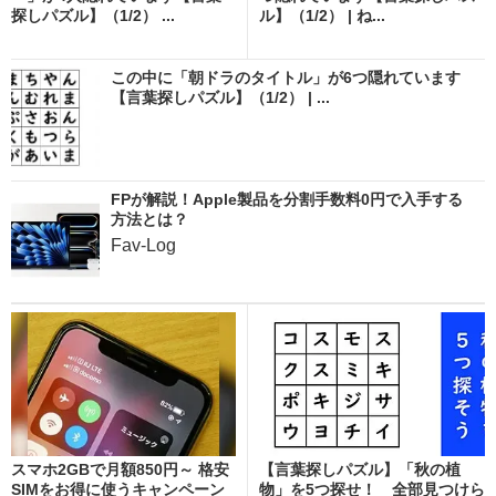
探しパズル】（1/2） ...
ル】（1/2） | ね...
この中に「朝ドラのタイトル」が6つ隠れています
【言葉探しパズル】（1/2） | ...
FPが解説！Apple製品を分割手数料0円で入手する
方法とは？
Fav-Log
スマホ2GBで月額850円～ 格安
【言葉探しパズル】「秋の植
SIMをお得に使うキャンペーン
物」を5つ探せ！ 全部見つけら