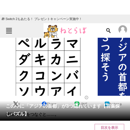
🎁 Switch 2もあたる！ プレゼントキャンペーン実施中！
ねとらぼメニュー
TOP
ニュース
エンタメ
クイズ
グルメ
地域
住まい
教育・育児
動物
リサーチ
2023/09/28 07:45（公開）
X
Share
LINE
hatena
会員記事
この中に「アジアの首都」が3つ隠れています【言葉探
しパズル】
盤面の文字をつなぐと……。
メディア
目次を表示
注目記事を集めた総合ページ