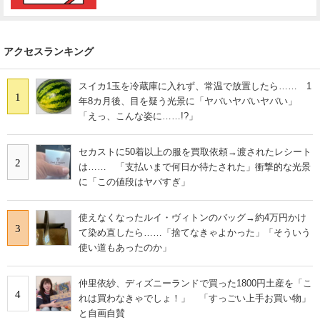
アクセスランキング
スイカ1玉を冷蔵庫に入れず、常温で放置したら…… 1
1
年8カ月後、目を疑う光景に「ヤバいヤバいヤバい」
「えっ、こんな姿に……!?」
セカストに50着以上の服を買取依頼→渡されたレシート
2
は…… 「支払いまで何日か待たされた」衝撃的な光景
に「この値段はヤバすぎ」
使えなくなったルイ・ヴィトンのバッグ→約4万円かけ
3
て染め直したら……「捨てなきゃよかった」「そういう
使い道もあったのか」
仲里依紗、ディズニーランドで買った1800円土産を「こ
4
れは買わなきゃでしょ！」 「すっごい上手お買い物」
と自画自賛