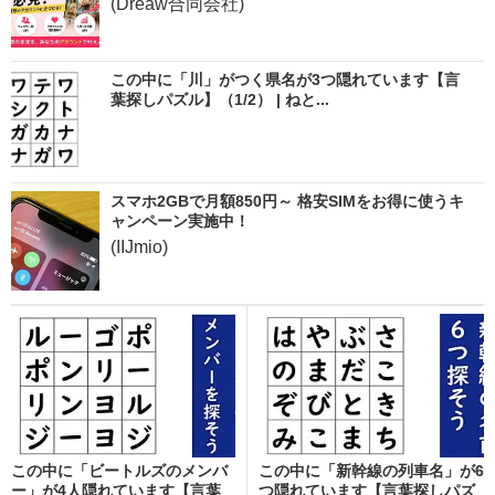
(Dreaw合同会社)
この中に「川」がつく県名が3つ隠れています【言
葉探しパズル】（1/2） | ねと...
スマホ2GBで月額850円～ 格安SIMをお得に使うキ
ャンペーン実施中！
(IIJmio)
この中に「ビートルズのメンバ
この中に「新幹線の列車名」が6
ー」が4人隠れています【言葉
つ隠れています【言葉探しパズ