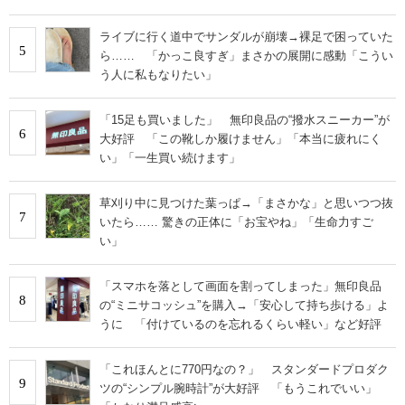
ライブに行く道中でサンダルが崩壊→裸足で困っていた
5
ら…… 「かっこ良すぎ」まさかの展開に感動「こうい
う人に私もなりたい」
「15足も買いました」 無印良品の“撥水スニーカー”が
6
大好評 「この靴しか履けません」「本当に疲れにく
い」「一生買い続けます」
草刈り中に見つけた葉っぱ→「まさかな」と思いつつ抜
7
いたら…… 驚きの正体に「お宝やね」「生命力すご
い」
「スマホを落として画面を割ってしまった」無印良品
8
の“ミニサコッシュ”を購入→「安心して持ち歩ける」よ
うに 「付けているのを忘れるくらい軽い」など好評
「これほんとに770円なの？」 スタンダードプロダク
9
ツの“シンプル腕時計”が大好評 「もうこれでいい」