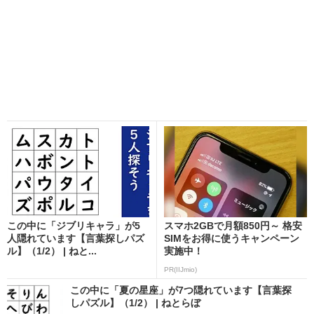
この中に「ジブリキャラ」が5
スマホ2GBで月額850円～ 格安
人隠れています【言葉探しパズ
SIMをお得に使うキャンペーン
ル】（1/2） | ねと...
実施中！
PR(IIJmio)
この中に「夏の星座」が7つ隠れています【言葉探
しパズル】（1/2） | ねとらぼ