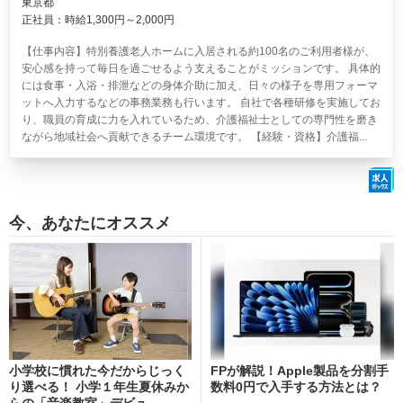
東京都
正社員：時給1,300円～2,000円
【仕事内容】特別養護老人ホームに入居される約100名のご利用者様が、
安心感を持って毎日を過ごせるよう支えることがミッションです。 具体的
には食事・入浴・排泄などの身体介助に加え、日々の様子を専用フォーマ
ットへ入力するなどの事務業務も行います。 自社で各種研修を実施してお
り、職員の育成に力を入れているため、介護福祉士としての専門性を磨き
ながら地域社会へ貢献できるチーム環境です。 【経験・資格】介護福...
今、あなたにオススメ
小学校に慣れた今だからじっく
FPが解説！Apple製品を分割手
り選べる！ 小学１年生夏休みか
数料0円で入手する方法とは？
らの「音楽教室」デビュ...