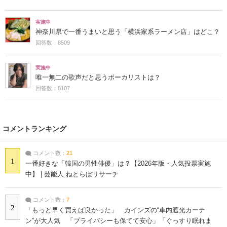
実施中
神奈川県で一番うまいと思う「横浜家系ラーメン店」はどこ？
回答数：8509
実施中
唯一無二の歌声だと思うボーカリストは？
回答数：8107
コメントランキング
コメント数：
21
1
一番好きな「韓国の男性俳優」は？【2026年版・人気投票実施
中】 | 芸能人 ねとらぼリサーチ
コメント数：
7
2
「もっと早く買えば良かった」 カインズの“車内遮光カーテ
ン”が大人気 「プライバシーも保てて安心」「ぐっすり眠れま